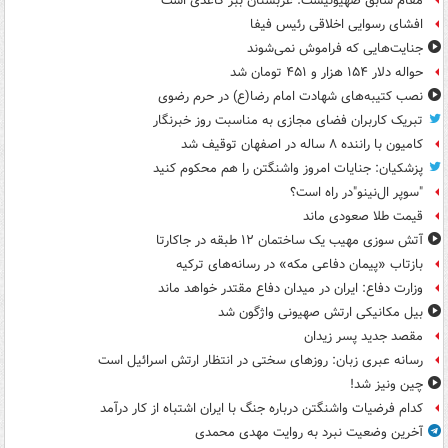
مقام سابق صهیونیست: عربستان ببر کاغذی است
افشای رسوایی اخلاقی رئیس فیفا
جنایت‌هایی که فراموش نمی‌شوند
حواله دلار ۱۵۴ هزار و ۴۵۱ تومان شد
نصب کتیبه‌های شهادت امام رضا(ع) در حرم رضوی
تبریک کاربران فضای مجازی به مناسبت روز خبرنگار
کامیون با راننده ۸ ساله در اصفهان توقیف شد
پزشکیان: جنایات امروز واشنگتن را هم محکوم کنید
"سوپر ال‌نینو"در راه است؟
قیمت طلا صعودی ماند
آتش سوزی مهیب یک ساختمان ۱۲ طبقه در جاکارتا
بازتاب «پیمان دفاعی مکه» در رسانه‌های ترکیه
وزارت دفاع: ایران در میدان دفاع مقتدر خواهد ماند
بیل مکانیکی ارتش صهیونی واژگون شد
مقصد جدید پسر زیدان
رسانه عبری زبان: روزهای سختی در انتظار ارتش اسرائیل است
چین ونیز شد!
کدام فرضیات واشنگتن درباره جنگ با ایران اشتباه از کار درآمد
آخرین وضعیت نبرد به روایت مهدی محمدی