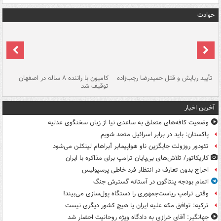
حوادث
تأیید ربایش و قتل حمیدرضا رجب‌زاده
کامیون با راننده ۸ ساله در اصفهان
"س
توقیف شد
آخرین اخبار
وضعیت کافه‌های متعلق به ساعدی نیا از زبان سخنگوی عدلیه
پاکستان: باید در برابر اسرائیل متحد شویم
تئودور روزولت جایگزین ناو هواپیمابر آبراهام لینکلن می‌شود
کاریکاتور/ تلاش‌های بی‌پایان ترامپ برای مذاکره با ایران
اخراج بدون تعارف در انتظار فرد خاطی پرسپولیس
اتمام بودجه پنتاگون در آستانه گسترش جنگ
وقتی ترامپ ریاست‌جمهوری را دستگاه پول‌سازی می‌بیند!
ترکیه: توافق مکه علیه ایران یا هیچ کشور دیگری نیست
جهانگیر: آقای خرازی به دادگاه ویژه روحانیت احضار شد