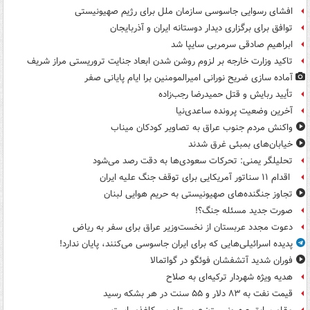
افشای رسوایی جاسوسی سازمان ملل برای رژیم صهیونیستی
توافق برای برگزاری دیدار دوستانه ایران و آذربایجان
ابراهیم صادقی سرمربی سایپا شد
تاکید وزارت خارجه بر لزوم روشن شدن ابعاد جنایت تروریستی مراز شریف
آماده سازی ضریح نورانی امیرالمومنین برا ایام پایانی صفر
تأیید ربایش و قتل حمیدرضا رجب‌زاده
آخرین وضعیت پرونده ساعدی‌نیا
واکنش مردم جنوب عراق به تصاویر کودکان میناب
خیابان‌های بمبئی غرق شدند
تحلیلگر یمنی: تحرکات سعودی‌ها به دقت رصد می‌شود
اقدام ۱۱ سناتور آمریکایی برای توقف جنگ علیه ایران
تجاوز جنگنده‌های صهیونیستی به حریم هوایی لبنان
صورت جدید مسئله جنگ؟!
دعوت مجدد عربستان از نخست‌وزیر عراق برای سفر به ریاض
پدیده اسرائیلی‌هایی که برای ایران جاسوسی می‌کنند، پایان ندارد!
فوران شدید آتشفشان فوئگو در گواتمالا
هدیه ویژه شهردار ترکیه‌ای به صلاح
قیمت نفت به ۸۳ دلار و ۵۵ سنت در هر بشکه رسید