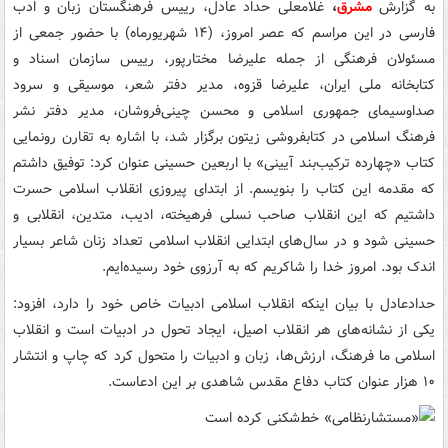
به گزارش
مشرق
،
غلامعلی حداد عادل، رییس فرهنگستان زبان و ادب
فارسی در این مراسم که عصر امروز، (۱۴ شهریورماه) با حضور جمعی از
مسئولان فرهنگی از جمله علیرضا مختارپور،‌ رییس سازمان اسناد و
کتابخانه ملی ایران، علیرضا قزوه، مدیر دفتر شعر، موسیقی و سرود
صداوسیمای جمهوری اسلامی و محسن چینی‌فروشان، مدیر دفتر نشر
فرهنگ اسلامی در کتابفروشی زیتون برگزار شد، با اشاره به تقارن رونمایی
کتاب «چهارده ترکیب‌بند آیینی» با اربعین حسینی عنوان کرد: توفیق داشتم
که مقدمه این کتاب را بنویسم. از ابتدای پیروزی انقلاب اسلامی حسرت
داشتیم که این انقلاب صاحب نسلی فرهیخته، ادیب،‌ متدین،‌ انقلابی و
حسینی شود و در سال‌های ابتدایی انقلاب اسلامی تعداد زنان شاعر بسیار
اندک بود. امروز خدا را شاکریم که به آرزوی خود رسیده‌ایم.
حدادعادل با بیان اینکه انقلاب اسلامی ادبیات خاص خود را دارد، افزود:
یکی از نشانه‌های هر انقلاب اصیل، ایجاد تحول در ادبیات است و انقلاب
اسلامی ما فرهنگ، ارزش‌ها، زبان و ادبیات را متحول کرد که چاپ و انتشار
۱۰ هزار عنوان کتاب دفاع مقدس شاهدی بر این ادعاست.