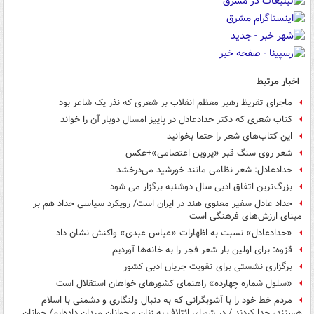
اخبار مرتبط
ماجرای تقریظ رهبر معظم انقلاب بر شعری که نذر یک شاعر بود
کتاب شعری که دکتر حدادعادل در پاییز امسال دوبار آن را خواند
این کتاب‌های شعر را حتما بخوانید
شعر روی سنگ قبر «پروین اعتصامی»+عکس
حدادعادل: شعر نظامی مانند خورشید می‌درخشد
بزرگ‌ترین اتفاق ادبی سال دوشنبه برگزار می شود
حداد عادل سفیر معنوی هند در ایران است/ رویکرد سیاسی حداد هم بر
مبنای ارزش‌های فرهنگی است
«حدادعادل» نسبت به اظهارات «عباس عبدی» واکنش نشان داد
قزوه: برای اولین بار شعر فجر را به خانه‌ها آوردیم
برگزاری نشستی برای تقویت جریان ادبی کشور
«سلول شماره چهارده» راهنمای کشورهای خواهان استقلال است
مردم خط خود را با آشوبگرانی که به دنبال ولنگاری و دشمنی با اسلام
هستند، جدا کردند / در شورای ائتلاف به زنان و جوانان میدان داده‌ایم/ جوانان