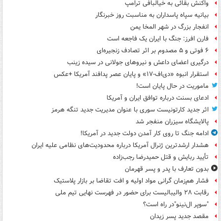
واکنش بقائی به خیالبافی ترامپ
بیانیه سپاه پاسداران به مناسبت روز خبرنگار
انفجار بزرگ در شهر المخا یمن
فارن افرز: جنگ با ایران یک فاجعه است
۶ فوتی و ۵ مصدوم بر اثر تصادف زنجیره‌ای
درگیری اعضای داعش و نیروهای جولانی در سیده زینب
استقرار انبوه «دی‌اف‑۱۷» و پایان عصر پدافند آمریکا +عکس
ماموریت در حال پایان است!
ادعای بسنت درباره توافق ایران و آمریکا
اثر جدید کارتونیست سوری با عنوان مدیریت جدید تنگه هرمز
پالایشگاه سیزران منفجر شد
ادامه جنگ تا روی کار آمدن دولت جدید در آمریکا!
هشدار ارشدترین ژنرال آمریکا درباره محدودیت‌های نظامی علیه ایران
تأیید ربایش و قتل حمیدرضا رجب‌زاده
بدون تعارف با پدر و پسر قهرمان
فشار هم‌زمان گرانی مواد اولیه و افت تقاضا بر بازار پلاستیک
رقابت ۲۸ والیبالیست برای حضور در فهرست نهایی تیم ملی
"سوپر ال‌نینو"در راه است؟
مقصد جدید پسر زیدان