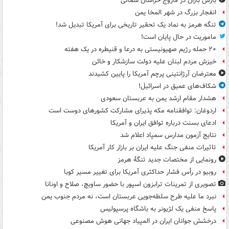
بارش باران در فاروج خراسان شمالی
انفجار بزرگ در شهر المخا یمن
تنگه هرمز به نماد یک تحقیر تاریخی برای آمریکا تبدیل شد!
ماموریت در حال پایان است!
۲۰ حمله رژیم صهیونیستی به درعا و قنیطره در یک هفته
خیزش مردم لبنان علیه دولت سازشکار و خائن
معترضان آرژانتینی پرچم آمریکا را پایین کشیدند
شکاف‌های عمیق در اسرائیل!
هشدار مقام ارشد یمن به عربستان سعودی
اردوغان: توافقنامه مکه پذیرای مشارکت کشورهای دوست است
ادعای بسنت درباره توافق ایران و آمریکا
نتایج آزمون مدارس سمپاد اعلام شد
تاثیرات منفی جنگ علیه ایران بر بازار کار آمریکا
رونمایی از مختصات جدید تنگۀ هرمز
روبیو در رأس فشار حداکثری آمریکا برای تغییر مسیر کوبا
تصویری از تمرینات ترابزون اسپور با حضور ساویچ، صلاح و اونانا
نبرد ما علیه طرح سلطه‌جویی عربستان است، نه مردم جنوب یمن
پاسخ منفی یک لژیونر به باشگاه پرسپولیس
درخشش جوانان ایران در المپیاد جهانی هوش مصنوعی