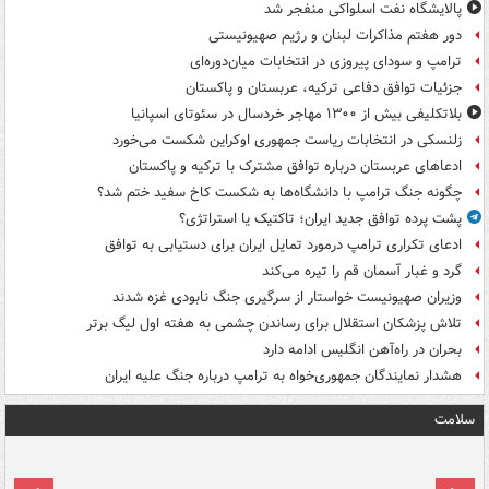
پالایشگاه نفت اسلواکی منفجر شد
دور هفتم مذاکرات لبنان و رژیم صهیونیستی
ترامپ و سودای پیروزی در انتخابات میان‌دوره‌ای
جزئیات توافق دفاعی ترکیه، عربستان و پاکستان
بلاتکلیفی بیش از ۱۳۰۰ مهاجر خردسال در سئوتای اسپانیا
زلنسکی در انتخابات ریاست جمهوری اوکراین شکست می‌خورد
ادعاهای عربستان درباره توافق مشترک با ترکیه و پاکستان
چگونه جنگ ترامپ با دانشگاه‌ها به شکست کاخ سفید ختم شد؟
پشت پرده توافق جدید ایران؛ تاکتیک یا استراتژی؟
ادعای تکراری ترامپ درمورد تمایل ایران برای دستیابی به توافق
گرد و غبار آسمان قم را تیره می‌کند
وزیران صهیونیست خواستار از سرگیری جنگ نابودی غزه شدند
تلاش پزشکان استقلال برای رساندن چشمی به هفته اول لیگ برتر
بحران در راه‌آهن انگلیس ادامه دارد
هشدار نمایندگان جمهوری‌خواه به ترامپ درباره جنگ علیه ایران
سلامت
ت