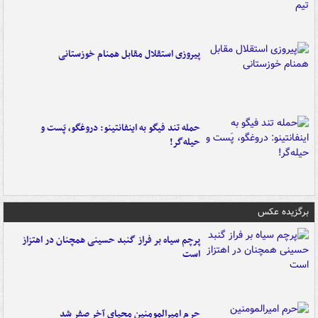
پیروزی استقلال مقابل همنام خوزستانی
حمله تند فیگو به اینفانتینو: دروغگو، پَست‌ و
حیله‌گر!
برگزیده عکس
پرچم سیاه بر فراز گنبد حسینی همچنان در اهتزاز
است
حرم امیرالمومنین محیای آخر صفر شد