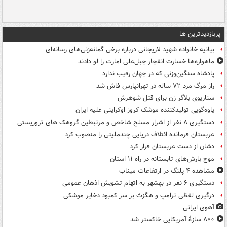
پربازدیدترین ها
بیانیه خانواده شهید لاریجانی درباره برخی گمانه‌زنی‌های رسانه‌ای
ماهواره‌ها خسارت انفجار جبل‌علی امارت را لو دادند
پادشاه سنگین‌وزنی که در جهان رقیب ندارد
راز مرگ مرد ۷۲ ساله در تهرانپارس فاش شد
سناریوی بلاگر زن برای قتل شوهرش
یاوه‌گویی تولیدکننده موشک کروز اوکراینی علیه ایران
دستگیری ۸ نفر از اشرار مسلح شاخص و مرتبطین گروهک های تروریستی
عربستان فرمانده ائتلاف دریایی چندملیتی را منصوب کرد
دشان از دست عربستان فرار کرد
موج بارش‌های تابستانه در راه ۱۱ استان
مشاهده ۴ پلنگ در ارتفاعات میناب
دستگیری ۶ نفر در بهشهر به اتهام تشویش اذهان عمومی
درگیری لفظی ترامپ و هگزث بر سر کمبود ذخایر موشکی
آهوی ایرانی
۸۰۰ سازۀ آمریکایی خاکستر شد