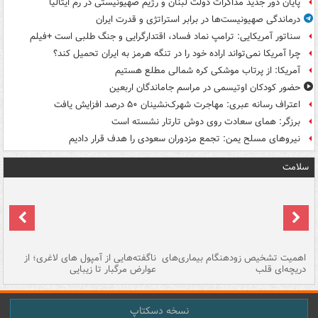
پایان دور جدید مذاکرات دولت لبنان و رژیم صهیونیستی در رم ایتالیا
درماندگی صهیونیست‌ها در برابر استراتژی و قدرت ایران
سناتور آمریکایی: ترامپ نماد فساد، اقتدارگرایی و جنگ طلبی است +فیلم
چرا آمریکا نمی‌تواند اراده خود را در تنگه هرمز به ایران تحمیل کند؟
آمریکا: از پرتاب موشکی کره شمالی مطلع هستیم
حضور کودکان اوتیسمی در مراسم جاماندگان اربعین
اعتراف رسانه عبری: مهاجرت شهرک‌نشینان ۵۰ درصد افزایش یافت
برزگر: همای سعادت روی دوش تارتار نشسته است
نیروهای مسلح یمن: تجمع مزدوران سعودی را هدف قرار دادیم
سلامت
اهمیت تشخیص زودهنگام بیماری‌های
ناگفته‌هایی از آمپول های لاغری؛ از
دریچه‌ای قلب
عوارض مرگبار تا زیبایی
تا
نسخه دسکتاپ