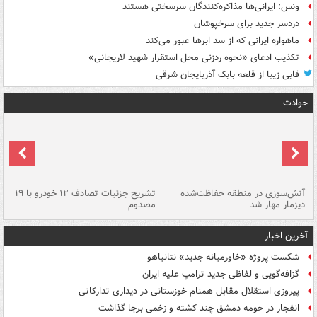
ونس: ایرانی‌ها مذاکره‌کنندگان سرسختی هستند
دردسر جدید برای سرخپوشان
ماهواره ایرانی که از سد ابرها عبور می‌کند
تکذیب ادعای «نحوه ردزنی محل استقرار شهید لاریجانی»
قابی زیبا از قلعه بابک آذربایجان شرقی
حوادث
تصادف مرگبار در محور اهواز–شوش ۲
آتش‌سوزی در منطقه حفاظت‌شده
تشریح جزئیات تصادف ۱۲ خودرو با ۱۹
پا
دیزمار مهار شد
مصدوم
آخرین اخبار
شکست پروژه «خاورمیانه جدید» نتانیاهو
گزافه‌گویی و لفاظی جدید ترامپ علیه ایران
پیروزی استقلال مقابل همنام خوزستانی در دیداری تدارکاتی
انفجار در حومه دمشق چند کشته و زخمی برجا گذاشت