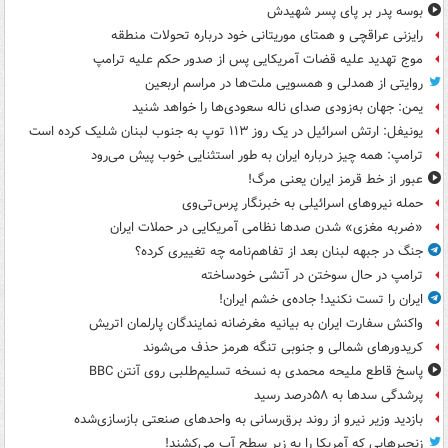
بوسه‌ پدر بر پای پسر شهیدش
رایزنی عراقچی و همتای موریتانی خود درباره تحولات منطقه
موج تهدید علیه قضات آمریکایی پس از صدور حکم علیه ترامپ
روایتی از همدلی و همسویی ملت‌ها در مراسم اربعین
یمن: جهان به‌زودی صدای ناله سعودی‌ها را خواهد شنید
یونیفل: ارتش اسرائیل در یک روز ۱۱۳ توپ به جنوب لبنان شلیک کرده است
ترامپ: همه چیز درباره ایران به طور استثنایی خوب پیش می‌رود
عبور از خط قرمز ایران یعنی مرگ!
حمله نیروهای اسرائیلی به خبرنگار پرس‌تی‌وی
«ضربه مغزی» شدن صدها نظامی آمریکایی در حملات ایران
جنگ در جبهه لبنان بعد از تفاهم‌نامه چه تغییری کرده؟
ترامپ در حال سوختن در آتشی خودساخته
ایران را تست نکنید! جاده‌ی خشم ایران!
واکنش سفارت ایران به بیانیه مغرضانه نمایندگان پارلمان اتریش
کریدورهای شمالی و جنوبی تنگه هرمز حذف می‌شوند
پاسخ قاطع ملیحه محمدی به نسخه تسلیم‌طلبی روی آنتن BBC
پرشدگی سدها به ۵۸درصد رسید
بازدید وزیر نیرو از روند برق‌رسانی به واحدهای صنعتی بازسازی‌شده
زنجیرهایی که آمریکا را به زیر سطح آب می‌کشند!