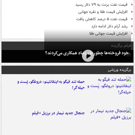
قیمت نفت برنت به ۷۹ دلار رسید
افزایش قیمت طلا و نقره جهانی
قیمت نفت ۵ درصد کاهش یافت
رشد آرام دلار ادامه دارد
افزایش قیمت جهانی طلا
فیلم برگزیده
خود فروخته‌ها چطور با موساد همکاری می‌کردند؟
برگزیده ورزشی
حمله تند فیگو به اینفانتینو: دروغگو، پَست‌ و
حیله‌گر!
جنجال جدید نیمار در برزیل +فیلم