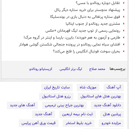
تقابل دوباره رونالدو با مسی؟
پیشنهاد منچستر برای خرید ستاره دیگر رئال
فوق ستاره پرتغالی به دنبال بازی در بوندسلیگا
مشتری جدید رونالدو از جنوب ایتالیا
رونمایی رسمی از توپ جدید لیگ قهرمانان +عکس
طارمی و آزمون به هم خوردند/ بایرن، بارسا و اینتر در گروه مرگ!
افشای سیاه‌ نمایی رونالدو در پرونده جنجالی شکستن گوشی هوادار
بحران سوخت فوتبال انگلیس را فلج می‌کند؟
برچسب‌ها
محمد صلاح
لیگ برتر انگلیس
کریستیانو رونالدو
آپ آهنگ
موزیک شاه
سایت تاریخ ایران
بهترین هتل های استانبول
رزرو هتل استانبول
دانلود آهنگ جدید
بهترین جراح بینی ترمیمی
آهنگ های جدید
پرشین هتل
ثبت نام بیمه اربعین
آهنگ جدید
مزایده خودرو
خرید بلیط استخر
قیمت ورق آهن پرایس