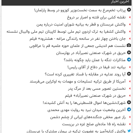
آخرین اخبار
پرتاب تخم‌مرغ به سمت نخست‌وزیر کوزوو در وسط پارلمان!
نقشه کشی برای فتنه و اصرار بر دروغ
واکنش عربستان و قطر به بیانیه شورای امنیت درباره یمن
واکنش کشفیا به ترک اردوی تیم ملی توسط کاپیتان تیم ملی والیبال نشسته
جان باختن چهار نفر در سانحه رانندگی مراغه - هشترود+ فیلم
نشست هم اندیشی جمعی از علمای حوزه علمیه قم با عراقچی
حریق در شهرک صنعتی نصیرآباد در بهارستان
مذاکرات تنگه با عمان باید چگونه باشد؟
بیانیه تند فیفا در دفاع از آقای رئیس!
آیا روند عدلیه در مقابله با فساد تغییری کرده است؟
آمریکا از طریق ترکیه تسلیحات و مهمات به اوکراین می‌فرستد
نخستین تصویر مسی بعد از مرگ پدر
حریق در شهرک صنعتی نصیرآباد+ فیلم
شهرک‌نشین‌ها اموال فلسطینی‌ها را به آتش کشیدند!
آخرین وضعیت میدان نبرد به روایت مهدی محمدی
راز عبور مخفی جنگنده‌های ایرانی از چشم دشمن
نقشه راه ۱۵ ماده‌ای صلح غزه در بن‌بست
واکنش کنایه‌آمیز به عضویت ترکیه در پیمان مشترک با عربستان