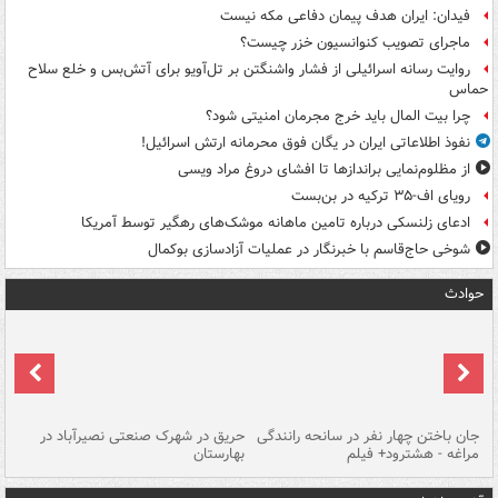
فیدان: ایران هدف پیمان دفاعی مکه نیست
ماجرای تصویب کنوانسیون خزر چیست؟
روایت رسانه اسرائیلی از فشار واشنگتن بر تل‌آویو برای آتش‌بس و خلع سلاح
حماس
چرا بیت المال باید خرج مجرمان امنیتی شود؟
نفوذ اطلاعاتی ایران در یگان فوق محرمانه ارتش اسرائیل!
از مظلوم‌نمایی براندازها تا افشای دروغ مراد ویسی
رویای اف-۳۵ ترکیه در بن‌بست
ادعای زلنسکی درباره تامین ماهانه موشک‌های رهگیر توسط آمریکا
شوخی حاج‌قاسم با خبرنگار در عملیات آزادسازی بوکمال
حوادث
جان باختن چهار نفر در سانحه رانندگی
حریق در شهرک صنعتی نصیرآباد در
حر
مراغه - هشترود+ فیلم
بهارستان
فی