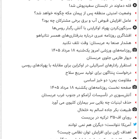
قله دماوند در تابستان سفیدپوش شد!
وضعیت امنیتی منطقه پس از پیمان مکه چگونه خواهد شد؟
عامل افزایش قبوض آب و برق برخی مشترکان چه بود؟
سرنگون‌کردن پهپاد اوکراینی با آتش رگبار روس‌ها
افشاگری روزنامه عبری درباره بدرفتاری‌های همسر نتانیاهو
هشدار صنعا به عربستان: وقت تلف نکنید
روزنامه‌های ورزشی امروز یک‌شنبه ۱۸ مرداد ۱۴۰۵
دیوار طارمی جلوی عربستان
استقرار رادارهای اسرائیلی در اوکراین برای مقابله با پهپادهای روسی
درخواست پنتاگون برای تولید سریع سلاح
مقاومت یمن؛ دو خیز اساسی
صفحه نخست روزنامه‌های یکشنبه ۱۸ مرداد ۱۴۰۵
آتش‌سوزی در تأسیسات آرامکو در جنوب غرب عربستان
حذف لبنیات چه بلایی سر بیماران کلیوی می آورد
طبیعت بکر جاده اسالم به خلخال
رویای اف-۳۵ ترکیه در بن‌بست
آمریکا نتوانست؛ دیگران هم نمی توانند
اهداف ژاپن برای افزایش توان نظامی چیست؟