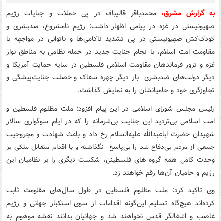
به گزارش مشرق،
محمدباقر قالیباف در پی حملات و جنایات رژیم
صهیونیستی در غزه در پیامی اظهار داشت: رژیم نامشروع، ضدبشری و
کودک‌کش صهیونیستی در پی تشدید ناکامی‌ها و ناتوانی در مواجهه با
مقاومت امت اسلام، با انجام جنایت جدید در حمله نظامی به مناطق نوار
غزه و ترور فرماندهان مقاومت اسلامی فلسطین در سایه حمایت آمریکا و
دیگر دولت‌های ضدبشری بار دیگر چهره سفاک و خصلت جنایت‌پیشگی و
تجاوزگری خود و حامیانشان را به نمایش گذاشت.
رئیس مجلس شورای اسلامی در این پیام افزود: ملت مظلوم فلسطین و
امت اسلامی بی‌تردید این جنایت بی‌شرمانه را که در ایام‌ سوگواری سالار
شهیدان حضرت اباعبدالله علیه‌السلام رخ داد و باعث شهادت و مجروحیت
جمعی از مردم بی‌دفاع شد را بی‌پاسخ نگذاشته و با اقدام متقابل متکی بر
وحدت کامل همه گروه های فلسطینی، شکست دیگری را بر نظامیان این
رژیم و حامیان آن‌ها رقم خواهند زد.
وی تاکید کرد: ملت مظلوم فلسطین در طول سال‌های مقاومت ثابت
کرده‌اند هیچ‌گاه تسلیم این‌گونه اقدامات از سوی استکبار جهانی و رژیم
غاصب و اشغالگر قدس نخواهند شد و جهانیان بدانند نقشه موهوم به