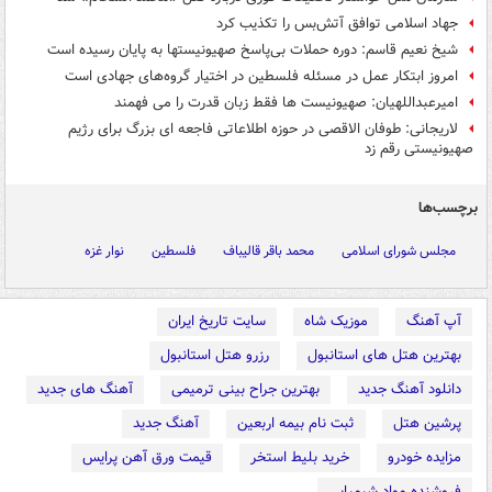
جهاد اسلامی توافق آتش‌بس را تکذیب کرد
شیخ نعیم قاسم: دوره حملات بی‌پاسخ صهیونیستها به پایان رسیده است
امروز ابتکار عمل در مسئله فلسطین در اختیار گروه‌های جهادی است
امیرعبداللهیان: صهیونیست ها فقط زبان قدرت را می فهمند
لاریجانی: طوفان الاقصی در حوزه اطلاعاتی فاجعه ای بزرگ برای رژیم
صهیونیستی رقم زد
برچسب‌ها
مجلس شورای اسلامی
محمد باقر قالیباف
فلسطین
نوار غزه
آپ آهنگ
موزیک شاه
سایت تاریخ ایران
بهترین هتل های استانبول
رزرو هتل استانبول
دانلود آهنگ جدید
بهترین جراح بینی ترمیمی
آهنگ های جدید
پرشین هتل
ثبت نام بیمه اربعین
آهنگ جدید
مزایده خودرو
خرید بلیط استخر
قیمت ورق آهن پرایس
فروشنده مواد شیمیایی