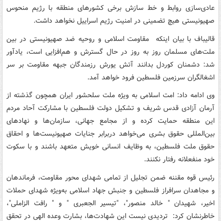
عادی‌سازی روابط و خط سازش برخی کشورهای منطقه با رژیم منحوس
صهیونیستی هیچ تضمینی در امنیت رژیم اسراییل نخواهد داشت.
قالیباف با بیان اینکه مقاومت‌ اسلامی و روحیه ضد صهیونیستی در بین
ملت‌های مسلمان روز به روز در حال گسترش و هم‌افزایی است، یادآور
شد: دشمنان کوردل بدانند آتش یورش رزمندگان جبهه مقاومت بر سر
اشغالگران سرزمین فلسطین فرود خواهد آمد.
وی ادامه داد: امت اسلامی به ویژه ملت سلحشور ایران همچون گذشته از
آرمان آزادی قدس شریف و تشکیل دولت فلسطین با مشارکت آحاد مردم
این منطقه حمایت کرده و از مجامع جهانی، سازمان‌ها و نهادهای
بین‌المللی حقوق بشری می‌خواهد دربرابر جنایات صهیونیست‌ها و احقاق
حقوق ملت فلسطین، به وظایف انسانی خویش متعهد باشند و با سکوت
خود منفعلانه رفتار نکنند.
رئیس قوه مقننه ضمن تجلیل از تمامی شهدای محور مقاومت، فرماندهان
و مجاهدان سرافراز فلسطین و جنبش جهاد اسلامی به‌ویژه شهدای حملات
اخیر، شهیدان " خالد منصور"، "تیسیر الجعبری " و " رافت الزاملی"،
خاطرنشان کرد: تردیدی نیست این شهادت‌ها، بشارت وعده الهی در تحقق