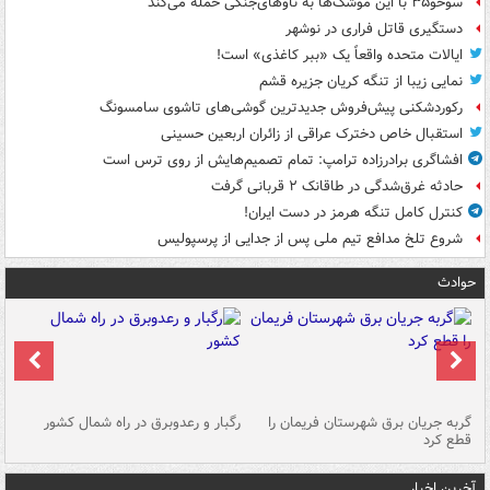
سوخو۳۵ با این موشک‌ها به ناوهای‌جنگی حمله می‌کند
دستگیری قاتل فراری در نوشهر
ایالات متحده واقعاً یک «ببر کاغذی» است!
نمایی زیبا از تنگه کریان جزیره قشم
رکوردشکنی پیش‌فروش جدیدترین گوشی‌های تاشوی سامسونگ
استقبال خاص دخترک عراقی از زائران اربعین حسینی
افشاگری برادرزاده ترامپ: تمام تصمیم‌هایش از روی ترس است
حادثه غرق‌شدگی در طاقانک ۲ قربانی گرفت
کنترل کامل تنگه هرمز در دست ایران!
شروع تلخ مدافع تیم ملی پس از جدایی از پرسپولیس
حوادث
گربه جریان برق شهرستان فریمان را
رگبار و رعدوبرق در راه شمال کشور
قطع کرد
گذ
آخرین اخبار