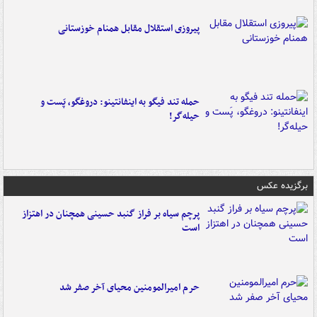
پیروزی استقلال مقابل همنام خوزستانی
حمله تند فیگو به اینفانتینو: دروغگو، پَست‌ و
حیله‌گر!
برگزیده عکس
پرچم سیاه بر فراز گنبد حسینی همچنان در اهتزاز
است
حرم امیرالمومنین محیای آخر صفر شد