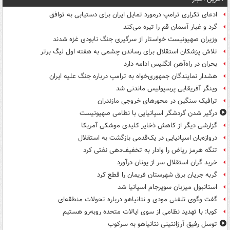
ادعای تکراری ترامپ درمورد تمایل ایران برای دستیابی به توافق
گرد و غبار آسمان قم را تیره می‌کند
وزیران صهیونیست خواستار از سرگیری جنگ نابودی غزه شدند
تلاش پزشکان استقلال برای رساندن چشمی به هفته اول لیگ برتر
بحران در راه‌آهن انگلیس ادامه دارد
هشدار نمایندگان جمهوری‌خواه به ترامپ درباره جنگ علیه ایران
وینگر آفریقایی پرسپولیس ماندنی شد
ترافیک سنگین در محورهای خروجی مازندران
درگیر شدن گردشگر اسپانیایی با نظامی صهیونیست
گزارشی دیگر از کاهش ذخایر کلیدی موشکی آمریکا
دروازه‌بان اسپانیایی در یک‌قدمی بازگشت به استقلال
تنگه هرمز ریاض را وادار به تخفیف‌دهی نفتی کرد
خرید گران استقلال سر از یونان درآورد
گربه جریان برق شهرستان فریمان را قطع کرد
استانبول میزبان سوپرجام اسپانیا شد
گفت وگوی تلفنی مودی و نتانیاهو درباره تحولات منطقه‌ای
کوبا: با تهدید نظامی از سوی ایالات متحده روبه‌رو هستیم
توسل رفیق آرژانتینی نتانیاهو به سرکوب