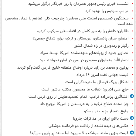
نشست خبری رئیس‌جمهور همزمان با روز خبرنگار برگزار می‌شود
ترامپ سوئیس را تهدید کرد
سخنگوی کمیسیون امنیت ملی مجلس: چارچوب کلی تفاهم با عمان مشخص
شده است
طالبان: داعش را به طور کامل در افغانستان سرکوب کردیم
امضای سران پاکستان، عربستان و ترکیه برای «دفاع جمعی»
رگبار و رعدوبرق در راه شمال کشور
تصاویر جدید از پهپادهای منهدم‌شده آمریکا توسط سپاه
انصارالله: متجاوزان سعودی در یمن در امان نخواهند بود
پوتین و محمد بن زاید درباره اوضاع منطقه خلیج فارس گفت‌وگو کردند
قیمت جهانی نفت امروز ۱۶ مرداد
اشکال بزرگ فوتبال ما نتیجه‌گرایی است
حاج علی اکبری: انقلاب ما محصول مکتب عاشورا است
افشاگری برادرزاده ترامپ: تمام تصمیم‌هایش از روی ترس است
چرا محمد صلاح ترکیه را به عربستان و آمریکا ترجیح داد
وقوع انفجار مهیب در مسکو
دست بالای ایران در مذاکرات جاری!
عکس‌های دیده نشده از رفاقت دو فرمانده‌ موشکی
قیمت بنزین مانند موشک بالا می‌رود اما مانند پر پایین می‌آید!