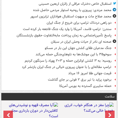
استقبال خاص دخترک عراقی از زائران اربعین حسینی
محمد مرندی: پیروزی با روحیه استوار مردمی حاصل شده
محمد صلاح مات و مبهوت استقبال هواداران ترابزون اسپور
دو راهی دردناک ترامپ برای خروج از جنگ ایران
سندرز: ترامپ فاسد، آمریکا را وارد یک جنگ فاجعه بار کرده است
پاسخ تأمین‌اجتماعی به زمان پرداخت مابه‌التفاوت حقوق بازنشستگان
صحنه ای نادر از حیات وحش ایران در سبلان
جنگ مدعیان طلای کشتی جهان این بار در مسکو
سوخو۳۵ با این موشک‌ها به ناوهای‌جنگی حمله می‌کند
روسیه: به ۳ کشتی اوکراین حمله و ۲۰۳ پهپاد را سرنگون کردیم
ترامپ مقاله‌ای را با عنوان پیروزی خیالی در جنگ ایران بازنشر کرد
قیمت جهانی طلا امروز ۱۶ مرداد
برخورد پراید با تیر برق ۲ فوتی بر جای گذاشت
حمله سایبری گسترده به بورس آمریکا
سلامت
ت