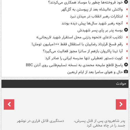
خود فروخته‌ها چطور با موساد همکاری می‌کردند؟
واکنش عالیشاه بعد از پیوستن به گل‌گهر
ابتکارات رهبر انقلاب در میدان نبرد
آنچه رهبر شهید سال‌ها پیش دیده بودند
بوسه‌ پدر بر پای پسر شهیدش
تکذیب ادعای «نحوه ردزنی محل استقرار شهید لاریجانی»
رقم فسخ قرارداد رضاییان با استقلال فقط ۱۰۰میلیون تومان!
آیا تینا پاکروان بازهم از ساترا مجوز فعالیت می‌گیرد؟
کویت دستور تعطیلی تنها مدرسه ایرانی را صادر کرد
پاسخ قاطع ملیحه محمدی به نسخه تسلیم‌طلبی روی آنتن BBC
حال و هوای سامرا بعد از ایام اربعین
حوادث
ر
پدر شاهرودی پس از قتل پسرش،
دستگیری قاتل فراری در نوشهر
آت
جسد را در چاه مخفی کرد
دی