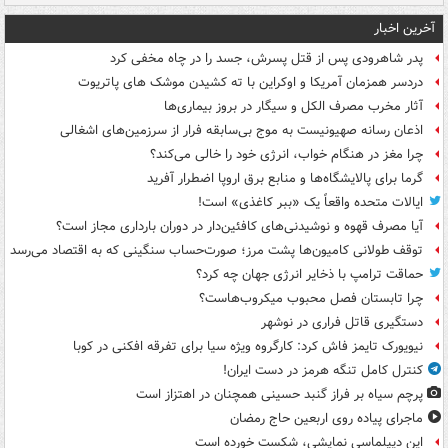
آخرین اخبار
پدر شاهرودی پس از قتل پسرش، جسد را در چاه مخفی کرد
دردسر همزمان آمریکا و اوکراین با ته کشیدن موشک های پاتریوت
آثار مخرب مصرف الکل و سیگار در بروز بیماری‌ها
اذعان رسانه صهیونیست به موج بی‌سابقه فرار از سرزمین‌های اشغالی
چرا مغز در هنگام خواب، انرژی خود را خالی می‌کند؟
گرما برای پالایشگاه‌ها و منابع برق اروپا اضطرار آفرید
ایالات متحده واقعاً یک «ببر کاغذی» است!
آیا مصرف قهوه و نوشیدنی‌های کافئین‌دار در دوران بارداری مجاز است؟
توقف طولانی کامیون‌ها پشت مرز؛ صورت‌حساب سنگینی که به اقتصاد می‌رسد
حماقت ترامپ با ذخایر انرژی جهان چه کرد؟
چرا تابستان فصل محبوب میکروب‌هاست؟
دستگیری قاتل فراری در نوشهر
نیویورک تایمز فاش کرد: کارگروه ویژه سیا برای تفرقه افکنی در کوبا
کنترل کامل تنگه هرمز در دست ایران!
پرچم سیاه بر فراز گنبد حسینی همچنان در اهتزاز است
ماجرای پیاده روی اربعین حاج رمضان
این دیپلماسی نمایشی، شکست خورده است