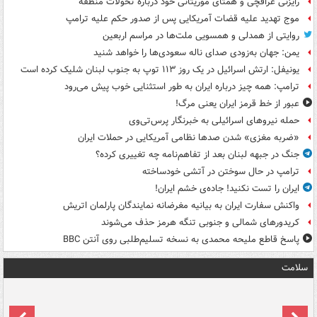
رایزنی عراقچی و همتای موریتانی خود درباره تحولات منطقه
موج تهدید علیه قضات آمریکایی پس از صدور حکم علیه ترامپ
روایتی از همدلی و همسویی ملت‌ها در مراسم اربعین
یمن: جهان به‌زودی صدای ناله سعودی‌ها را خواهد شنید
یونیفل: ارتش اسرائیل در یک روز ۱۱۳ توپ به جنوب لبنان شلیک کرده است
ترامپ: همه چیز درباره ایران به طور استثنایی خوب پیش می‌رود
عبور از خط قرمز ایران یعنی مرگ!
حمله نیروهای اسرائیلی به خبرنگار پرس‌تی‌وی
«ضربه مغزی» شدن صدها نظامی آمریکایی در حملات ایران
جنگ در جبهه لبنان بعد از تفاهم‌نامه چه تغییری کرده؟
ترامپ در حال سوختن در آتشی خودساخته
ایران را تست نکنید! جاده‌ی خشم ایران!
واکنش سفارت ایران به بیانیه مغرضانه نمایندگان پارلمان اتریش
کریدورهای شمالی و جنوبی تنگه هرمز حذف می‌شوند
پاسخ قاطع ملیحه محمدی به نسخه تسلیم‌طلبی روی آنتن BBC
سلامت
ت