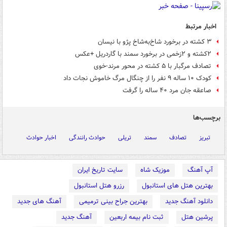
اخبار مرتبط
۳ کشته در برخورد شاخ‌به‌شاخ پژو با نیسان
۲کشته و ۲زخمی در برخورد سمند با گاردریل +عکس
تصادف مرگبار با ۵ کشته در محور مرند-خوی
کودک ۱۰ ساله ۹ نفر را از چنگال مرگ خاموش نجات داد
صاعقه جان مرد ۴۰ ساله را گرفت
برچسب‌ها
تبریز
تصادف
سمند
تریلی
حوادث رانندگی
اخبار حوادث
آپ آهنگ
موزیک شاه
سایت تاریخ ایران
بهترین هتل های استانبول
رزرو هتل استانبول
دانلود آهنگ جدید
بهترین جراح بینی ترمیمی
آهنگ های جدید
پرشین هتل
ثبت نام بیمه اربعین
آهنگ جدید