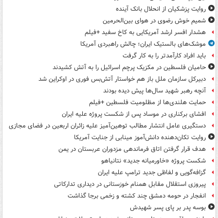
روایت پزشکیان از انحلال بانک آینده
شمیم خوش رضوی در هوای بین‌الحرمین
هشدار افسر ارشد آمریکایی به کاخ سفید +فیلم
موشک‌های بالستیک ایران؛ چالش راهبردی آمریکا
باید افراد کارآمدتر را به کار گرفت
حامیان فلسطین در مکزیک پرچم اسرائیل را به آتش کشیدند
دبیرکل سازمان ملل باز هم خواستار آتش‌بس فوری در اوکراین شد
آنچه رهبر شهید سال‌ها پیش دیده بودند
حمایت هلندی‌ها از مظلومیت فلسطین +فیلم
افشای برکناری در موساد پس از شکست پروژه علیه ایران
دستگیری عامل انتشار مطالب توهین‌آمیز علیه زائران اربعین در فضای مجازی
روایت تکان‌دهنده دانش‌آموز مینابی از جنایت آمریکا
هدف قرار گرفتن اتاق‌ فرماندهی مزدوران عربستان در یمن
شکست پروژه «خاورمیانه جدید» نتانیاهو
گزافه‌گویی و لفاظی جدید ترامپ علیه ایران
پیروزی استقلال مقابل همنام خوزستانی در دیداری تدارکاتی
انفجار در حومه دمشق چند کشته و زخمی برجا گذاشت
بوسه‌ پدر بر پای پسر شهیدش