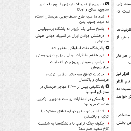
است. ولی
تصویری از تمرینات ترابزون اسپور با حضور
ساویچ، صلاح و اونانا
 است که
نبرد ما علیه طرح سلطه‌جویی عربستان است،
نه مردم جنوب یمن
پاسخ منفی یک لژیونر به باشگاه پرسپولیس
ظرفیت‌ها
درخشش جوانان ایران در المپیاد جهانی هوش
د پیش از
مصنوعی
پالایشگاه نفت اسلواکی منفجر شد
 هر فاز
دور هفتم مذاکرات لبنان و رژیم صهیونیستی
ترامپ و سودای پیروزی در انتخابات
د.
میان‌دوره‌ای
فزار نیز
جزئیات توافق سه جانبه دفاعی ترکیه،
عربستان و پاکستان
رم افزار
بلاتکلیفی بیش از ۱۳۰۰ مهاجر خردسال در
نسبت به
سئوتای اسپانیا
ر خواهد
زلنسکی در انتخابات ریاست جمهوری اوکراین
شکست می‌خورد
ادعاهای عربستان درباره توافق مشترک با
ای مشخص
ترکیه و پاکستان
خصوص بخش
چگونه جنگ ترامپ با دانشگاه‌ها به شکست
کاخ سفید ختم شد؟