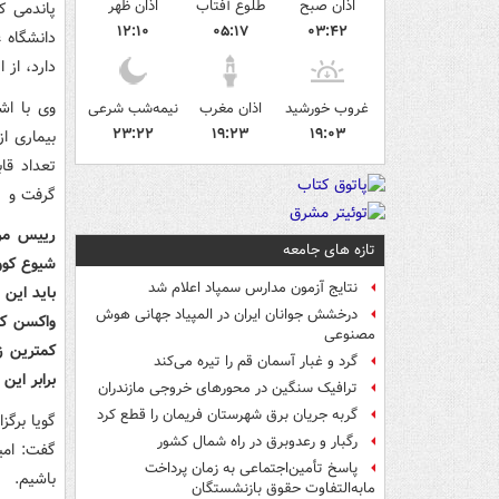
اذان صبح
طلوع آفتاب
اذان ظهر
۱۲:۱۰
۰۵:۱۷
۰۳:۴۲
دانشگاه 
دارد، از 
وی با اش
غروب خورشید
اذان مغرب
نیمه‌شب شرعی
۲۳:۲۲
۱۹:۲۳
۱۹:۰۳
بیماری ا
تعداد قا
گرفت و مر
رییس مرک
تازه های جامعه
نتایج آزمون مدارس سمپاد اعلام شد
باید این 
درخشش جوانان ایران در المپیاد جهانی هوش
مصنوعی
کمترین ز
گرد و غبار آسمان قم را تیره می‌کند
برابر ای
ترافیک سنگین در محورهای خروجی مازندران
گربه جریان برق شهرستان فریمان را قطع کرد
گویا برگز
رگبار و رعدوبرق در راه شمال کشور
گفت: امی
پاسخ تأمین‌اجتماعی به زمان پرداخت
باشیم.
مابه‌التفاوت حقوق بازنشستگان