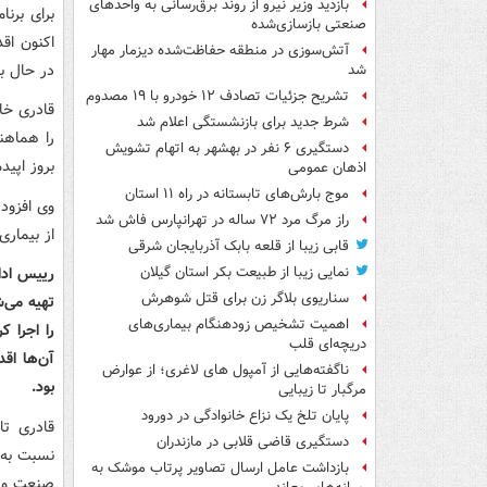
بازدید وزیر نیرو از روند برق‌رسانی به واحدهای
برای برنا
صنعتی بازسازی‌شده
اکنون اق
آتش‌سوزی در منطقه حفاظت‌شده دیزمار مهار
در حال ب
شد
تشریح جزئیات تصادف ۱۲ خودرو با ۱۹ مصدوم
قادری خاط
شرط جدید برای بازنشستگی اعلام شد
را هماهنگ
دستگیری ۶ نفر در بهشهر به اتهام تشویش
بروز اپید
اذهان عمومی
موج بارش‌های تابستانه در راه ۱۱ استان
وی افزود
راز مرگ مرد ۷۲ ساله در تهرانپارس فاش شد
از بیمار
قابی زیبا از قلعه بابک آذربایجان شرقی
رییس ادار
نمایی زیبا از طبیعت بکر استان گیلان
سناریوی بلاگر زن برای قتل شوهرش
تهیه می‌ش
اهمیت تشخیص زودهنگام بیماری‌های
را اجرا 
دریچه‌ای قلب
آن‌ها اق
ناگفته‌هایی از آمپول های لاغری؛ از عوارض
بود.
مرگبار تا زیبایی
پایان تلخ یک نزاع خانوادگی در دورود
قادری تا
دستگیری قاضی قلابی در مازندران
نسبت به ب
بازداشت عامل ارسال تصاویر پرتاب موشک به
صنعت و ا