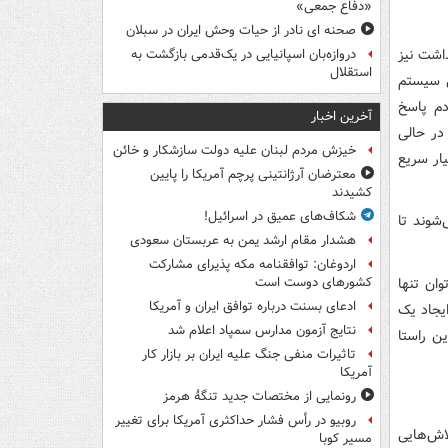
«دفاع جمعی»
صحنه ای نادر از حیات وحش ایران در سبلان
داشت نیز
دروازه‌بان اسپانیایی در یک‌قدمی بازگشت به
استقلال
تی سیستم
دم پاسخ
آخرین اخبار
در حالی
خیزش مردم لبنان علیه دولت سازشکار و خائن
ار سریع
معترضان آرژانتینی پرچم آمریکا را پایین
کشیدند
شکاف‌های عمیق در اسرائیل!
شوند تا
هشدار مقام ارشد یمن به عربستان سعودی
اردوغان: توافقنامه مکه پذیرای مشارکت
وان تنها
کشورهای دوست است
ادعای بسنت درباره توافق ایران و آمریکا
ایجاد یک
نتایج آزمون مدارس سمپاد اعلام شد
ن راستا
تاثیرات منفی جنگ علیه ایران بر بازار کار
آمریکا
رونمایی از مختصات جدید تنگۀ هرمز
روبیو در رأس فشار حداکثری آمریکا برای تغییر
اش‌هایی
مسیر کوبا