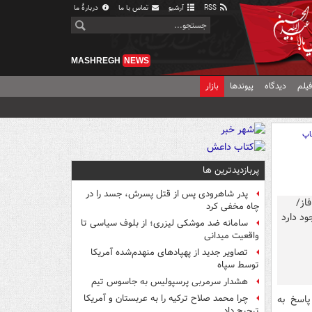
RSS
آرشیو
تماس با ما
دربارهٔ ما
MASHREGH
NEWS
یلم
دیدگاه
پیوندها
بازار
اپ
پربازدیدترین ها
پدر شاهرودی پس از قتل پسرش، جسد را در
چاه مخفی کرد
سامانه ضد موشکی لیزری؛ از بلوف سیاسی تا
واقعیت میدانی
تصاویر جدید از پهپادهای منهدم‌شده آمریکا
توسط سپاه
هشدار سرمربی پرسپولیس به جاسوس تیم
پاسخ به
چرا محمد صلاح ترکیه را به عربستان و آمریکا
ترجیح داد