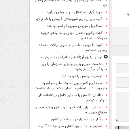
تنگه هرمز ریاض را وادار به تخفیف‌دهی نفتی
کرد
خرید گران استقلال سر از یونان درآورد
 با
گربه جریان برق شهرستان فریمان را قطع کرد
استانبول میزبان سوپرجام اسپانیا شد
گفت وگوی تلفنی مودی و نتانیاهو درباره
تحولات منطقه‌ای
کوبا: با تهدید نظامی از سوی ایالات متحده
روبه‌رو هستیم
توسل رفیق آرژانتینی نتانیاهو به سرکوب
نشست خبری رئیس‌جمهور همزمان با روز
خبرنگار برگزار می‌شود
ترامپ سوئیس را تهدید کرد
سخنگوی کمیسیون امنیت ملی مجلس:
چارچوب کلی تفاهم با عمان مشخص شده است
طالبان: داعش را به طور کامل در افغانستان
سرکوب کردیم
امضای سران پاکستان، عربستان و ترکیه برای
«دفاع جمعی»
رگبار و رعدوبرق در راه شمال کشور
تصاویر جدید از پهپادهای منهدم‌شده آمریکا