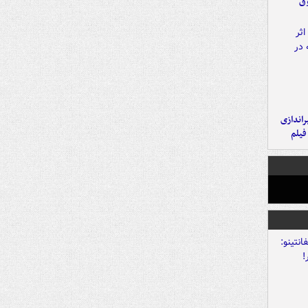
وق
یراندازی
فیلم