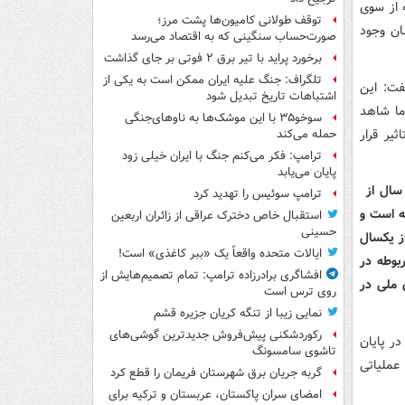
که از سوی
توقف طولانی کامیون‌ها پشت مرز؛
ان وجود
صورت‌حساب سنگینی که به اقتصاد می‌رسد
برخورد پراید با تیر برق ۲ فوتی بر جای گذاشت
تلگراف: جنگ علیه ایران ممکن است به یکی از
فت: این
اشتباهات تاریخ تبدیل شود
ما شاهد
سوخو۳۵ با این موشک‌ها به ناوهای‌جنگی
یر قرار
حمله می‌کند
ترامپ: فکر می‌کنم جنگ با ایران خیلی زود
پایان می‌یابد
 سال از
ترامپ سوئیس را تهدید کرد
شته است و
استقبال خاص دخترک عراقی از زائران اربعین
حسینی
از یکسال
ایالات متحده واقعاً یک «ببر کاغذی» است!
مربوطه در
افشاگری برادرزاده ترامپ: تمام تصمیم‌هایش از
 ملی در
روی ترس است
نمایی زیبا از تنگه کریان جزیره قشم
رکوردشکنی پیش‌فروش جدیدترین گوشی‌های
در پایان
تاشوی سامسونگ
عملیاتی
گربه جریان برق شهرستان فریمان را قطع کرد
امضای سران پاکستان، عربستان و ترکیه برای