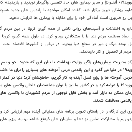
پاندمی کووید۱۹/ آنفلوانزا و سایر بیماری های حاد تنفسی واگیردار نوپدید و بازپدید» 
علوم پزشکی تبریز برگزار شد، گفت: امکان مواجهه با پاندمی های جدید همچن
این رو ضروری است آمادگی خود را برای مقابله با بیماری ها افزایش دهیم.
اره به اختلالات و آسیب‌های روانی ناشی از همه گیری کرونا در بین مردم گ
ز ابعاد مختلف مردم دنیا را با مشکلاتی روبرو کرد. در طول همه گیری کرونا 
بل توجه مرگ و میر در سطح دنیا بودیم. در برخی از کشورها اقتصاد تحت تاث
دم از تحصیل و کار بازماندند.
ز مدیریت بیماری‌های واگیر وزارت بهداشت با بیان این که حدود دو و نیم
شیوع کووید۱۹ در دنیا می گذرد و این پاندمی درس آموخته های بسیاری را برای ما دا
درس آموخته ها را برای نسل آینده به کار گیریم، خاطرنشان کرد: دنیا در کمتر 
واکسن کووید۱۹ را عرضه کرد و در کشور ما نیز با توان متخصصان داخلی واکسن های 
مان ممکن به بازار آمد و بخش قابل توجهی از مردم کشورمان با واکسن های
ن پاندمی محافظت شدند.
اری این کارگاه را در راستای تدوین برنامه های عملیاتی آینده مهم ارزیابی کرد و 
دواریم با مشارکت تمامی نهادها و سازمان های ذینفع شاهد برنامه ریزی های 