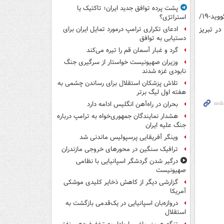
پشت پرده توافق جدید ایران؛ تاکتیک یا
گفتنی است کار کارگاه ملی نهایی‌سازی برنامه ارتقای آمادگی و پاسخ به پاندمی کووید-۱۹/
استراتژی؟
در تبریز
ادعای تکراری ترامپ درمورد تمایل ایران برای
دستیابی به توافق
گرد و غبار آسمان قم را تیره می‌کند
وزیران صهیونیست خواستار از سرگیری جنگ
نابودی غزه شدند
تلاش پزشکان استقلال برای رساندن چشمی به
هفته اول لیگ برتر
بحران در راه‌آهن انگلیس ادامه دارد
هشدار نمایندگان جمهوری‌خواه به ترامپ درباره
جنگ علیه ایران
وینگر آفریقایی پرسپولیس ماندنی شد
ترافیک سنگین در محورهای خروجی مازندران
درگیر شدن گردشگر اسپانیایی با نظامی
صهیونیست
گزارشی دیگر از کاهش ذخایر کلیدی موشکی
آمریکا
دروازه‌بان اسپانیایی در یک‌قدمی بازگشت به
استقلال