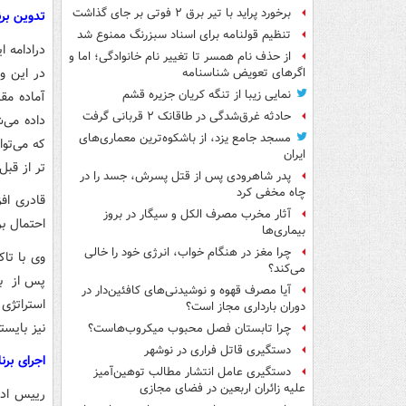
برخورد پراید با تیر برق ۲ فوتی بر جای گذاشت
تدوین برن
تنظیم قولنامه برای اسناد سبزرنگ ممنوع شد
درادامه ا
از حذف نام همسر تا تغییر نام خانوادگی؛ اما و
در این وب
اگرهای تعویض شناسنامه
نمایی زیبا از تنگه کریان جزیره قشم
آماده مق
حادثه غرق‌شدگی در طاقانک ۲ قربانی گرفت
داده می‌
مسجد جامع یزد، از باشکوه‌ترین معماری‌های
که می‌تو
ایران
تر از قبل 
پدر شاهرودی پس از قتل پسرش، جسد را در
چاه مخفی کرد
قادری اف
آثار مخرب مصرف الکل و سیگار در بروز
احتمال ب
بیماری‌ها
چرا مغز در هنگام خواب، انرژی خود را خالی
وی با تاک
می‌کند؟
پس از برو
آیا مصرف قهوه و نوشیدنی‌های کافئین‌دار در
استراتژی
دوران بارداری مجاز است؟
نیز بایست
چرا تابستان فصل محبوب میکروب‌هاست؟
دستگیری قاتل فراری در نوشهر
اجرای برن
دستگیری عامل انتشار مطالب توهین‌آمیز
علیه زائران اربعین در فضای مجازی
رییس ادا