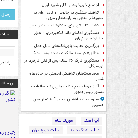
*
لطفا عدد م
اجتماع خون‌خواهی آقای شهید ایران
ترافیک سنگین در چالوس و تردد روان در
محورهای منتهی به پایانه‌های مرزی
کشف ۱۹۲ تن برنج احتکارشده در بندرعباس
دستگیری اعضای باند کلاهبرداری ۲ هزار
نظرات
میلیاردی در تهران
بزرگترین معایب پاوربانک‌های قابل حمل
«طلق» در سند مالکیت به چه معناست؟
دستگیری کارگر ۳۶ ساله پس از قتل کارفرما در
پاندمی
تویسرکان
محدودیت‌های ترافیکی اربعینی در جاده‌های
شمال‌
این مطالب
آغاز مرحله دوم برنامه ملی پزشک‌خانواده با
دستور رئیس‌جمهور
سروده جدید افشین علا در آستانه اربعین
حسینی
آپ آهنگ
موزیک شاه
دانلود آهنگ جدید
سایت تاریخ ایران
رگبار و رع