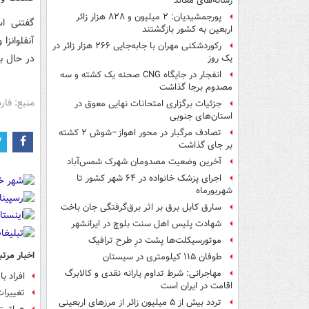
رسانه‌های معاند
پورجمشیدیان: ۲ میلیون و ۸۲۸ هزار زائر
اربعین به کشور بازگشتند
آنفلوانزا
رکوردشکنی مهران با جابه‌جایی ۲۶۶ هزار زائر در
در حال ب
یک روز
انفجار در جایگاه CNG صحنه یک کشته و سه
مصدوم برجا گذاشت
منبع: فا
جزئیات برگزاری امتحانات نهایی معوق در
استان‌های جنوبی
تصادف مرگبار در محور اهواز–شوش ۲ کشته
بر جای گذاشت
آخرین وضعیت مصدومان شهرک شمس‌آباد
اجرای پزشک خانواده در ۶۴ شهر کشور تا
شهریورماه
سارق کابل برق بر اثر برق‌گرفتگی جان باخت
شهادت پلیس اهل سنت بلوچ در ایرانشهر
موتورسیکلت‌ها پشت درِ طرح ترافیک
اخبار مرتب
طوفان ۱۱۵ کیلومتری در سیستان
مهاجرانی: شرط تداوم یارانه نقدی و کالابرگ
افراد بالای ۷۰ سال چقدر
اقامت در ایران است
تغییرا
تردد بیش از ۵ میلیون زائر از مرزهای اربعینی