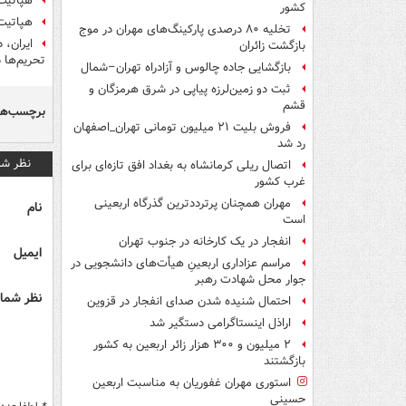
هپاتیت
کشور
هپاتیت A و راه‌های انتقال آن چگو
تخلیه ۸۰ درصدی پارکینگ‌های مهران در موج
بازگشت زائران
تحریم‌ها 
بازگشایی جاده چالوس و آزادراه تهران–شمال
ثبت دو زمین‌لرزه پیاپی در شرق هرمزگان و
قشم
برچسب‌ها
فروش بلیت ۲۱ میلیون تومانی تهران_اصفهان
رد شد
نظر شم
اتصال ریلی کرمانشاه به بغداد افق تازه‌ای برای
غرب کشور
مهران همچنان پرترددترین گذرگاه اربعینی
نام
است
انفجار در یک کارخانه در جنوب تهران
ایمیل
مراسم عزاداری اربعینِ هیأت‌های دانشجویی در
جوار محل شهادت رهبر
نظر شما 
احتمال شنیده شدن صدای انفجار در قزوین
اراذل اینستاگرامی دستگیر شد
۲ میلیون و ۳۰۰ هزار زائر اربعین به کشور
بازگشتند
استوری مهران غفوریان به مناسبت اربعین
حسینی