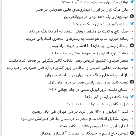
توافق مکه برای سعودی امنیت آور نیست!
علل مرگ زنان در ایران؛ بیماری‌های قلبی همچنان در صدر
میدان‌داری یک دهه نودی در بین‌الحرمین
از غزه بگویید...! حتی با یک توییت!
جنگ تاج و تخت در منطقه؛ وقتی اعتماد به آمریکا رنگ می‌بازد
رسانه عبری: نتانیاهو دست به رفتارهای انتحاری انتخاباتی می‌زند
از مظلوم‌نمایی براندازها تا افشای دروغ مراد ویسی
حملات توپخانه‌ای رژیم صهیونیستی به جنوب لبنان
صفار هرندی: تشییع تاریخی رهبر انقلاب تاثیر شگرفی بر صحنه نبرد داشت
توضیحات معاون امنیتی و انتظامی وزیر کشور درباره قتل حمیدرضا رجب زاده
بازتاب پیامدهای جنگ علیه ایران در رسانه‌های جهان
نصب کتیبه‌های دهه پایانی صفر در حرم امام رئوف
افشای نقشه ترور لیونل مسی در جام جهانی ۲۰۲۶
چند نکته درباره توافق مکه!
دبل درگاهی در شب توقف استانداردلیژ
ثبت ۲ میلیون و ۹۲۰ هزار تردد در مرز مهران طی ایام اربعین
یمن: تشکیل ائتلاف مانع مجازات عربستان بخاطر جنایاتش نمی‌شود
فیدان: ایران هدف پیمان دفاعی مکه نیست
شوخی حاج‌قاسم با خبرنگار در عملیات آزادسازی بوکمال