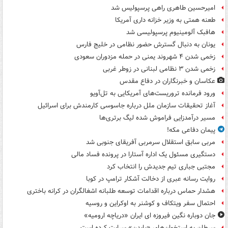
امیرحسین طاهری راهی پرسپولیس شد
طعنه همتی به وزیر خزانه داری آمریکا
هافبک آلومینیوم پرسپولیسی شد
یونان به دنبال گسترش حضور نظامی در خلیج فارس
زخمی شدن ۴ شهروند یمنی در حمله مزدوران سعودی
زخمی شدن ۳ نظامی لبنانی در زوطر غربی
عکاسان و خبرنگاران در دفاع مقدس
ورود فرمانده تروریست‌های آمریکایی به تل‌آویو
آغاز تحقیقات سازمان ملل درباره جاسوسی کارمندش برای اسرائیل
مسیر درآمدزایی فراموش شده لیگ برتری‌ها
پیمان دفاعی مکه!
مربی سابق استقلال سرمربی آفریقای جنوبی شد
دستگیری مسئول یک اداره آستارا در پرونده فساد مالی
مجتبی جباری تیم جدیدش را انتخاب کرد
روایت رسانه عبری از دخالت آشکار ترامپ در کوبا
هشدار حماس درباره اقدامات توسعه طلبانه اشغالگران در کرانه باختری
احتمال سفر ویتکاف و کوشنر به اوکراین و روسیه
جان دوباره نگین فیروزه ای ایران «دریاچه ارومیه»
سرطان به استخوان‌های «بایدن» سرایت کرده است