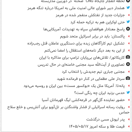
لحظه انفجار جایگاه CNG "صحنه" در دوربین مداربسته
هشدار دبیر شورای عالی امنیت ملی به امریکا درباره تنگه هرمز
جزئیات جدید از نفتکش منفجر شده در هرمز
حتی اوکراین هم به ترکیه حمله کرد
پاسخ معنادار هوافضای سپاه به تهدیدات آمریکایی‌ها
پاکستان: باید در برابر اسرائیل متحد شویم
تشکیل تیم کارآگاهان زبده برای دستگیری عاملان قتل رجب‌زاده
از این به بعد دیگر نامه‌های استقلال را امضا نمی‌کنم
کاریکاتور/ تلاش‌های بی‌پایان ترامپ برای مذاکره با ایران
تصاویری از آیت‌الله سید مجتبی خامنه‌ای در حال تدریس
مجتبی جباری تیم جدیدش را انتخاب کرد
سردار علی عظمایی در کنار دو فرمانده شهید
پانه‌تا: آمریکا مثل یک «بوکسور مست» بین ایران و روسیه می‌دود
حدس بزنید ایران چه رنگی است؟
حضور نماینده گل‌گهر در قرعه‌کشی لیگ قهرمانان آسیا
روایت رسانه اسرائیلی از فشار واشنگتن بر تل‌آویو برای آتش‌بس و خلع سلاح
حماس
پدر لیونل مسی درگذشت
قیمت طلا و سکه امروز ۱۴۰۵/۰۵/۱۷