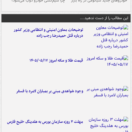
خودروهای جدید شیائومی در راه بازار
چرا سیم‌کشی خودرو ذوب می‌شود؟
شو
این مطالب را از دست ندهید....
توضیحات معاون امنیتی و انتظامی وزیر کشور
درباره قتل حمیدرضا رجب زاده
قیمت طلا و سکه امروز ۱۴۰۵/۰۵/۱۷
وجود شواهدی مبنی بر بمباران لامرد با فسفر
مهلت ۳ روزه سازمان بورس به هلدینگ خلیج فارس