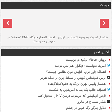
حوادث
ای
هشدار نسبت به وفوع تندباد در تهران
لحظه انفجار جایگاه CNG "صحنه" در
دس
دوربین مداربسته
ات
آخرین اخبار
رویای اف-۳۵ ترکیه در بن‌بست
آمریکا نتوانست؛ دیگران هم نمی توانند
اهداف ژاپن برای افزایش توان نظامی چیست؟
ترس کارشناس کویتی از تسلط ایران بر تنگۀ هرمز
هشدار پلیس تهران بزرگ به «کودک‌بلاگرها»
اعتراف جالب یک رسانه آمریکایی به شکست
قرص آزمایشی که می‌تواند درمان HIV را متحول کند
شکار تمساح در مالزی
دلایل پارگی رگ خونی در چشم