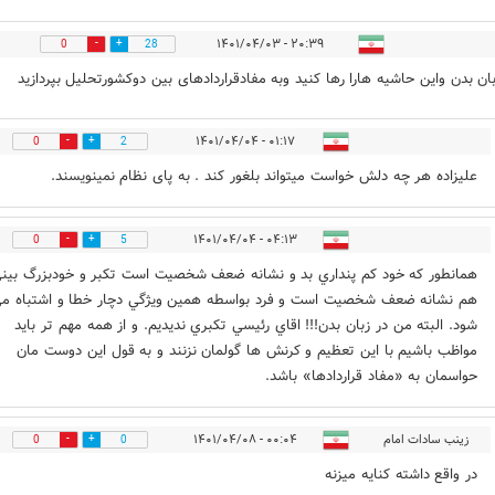
۲۰:۳۹ - ۱۴۰۱/۰۴/۰۳
0
28
بان بدن واین حاشیه هارا رها کنید وبه مفادقراردادهای بین دوکشورتحلیل بپردازید
۰۱:۱۷ - ۱۴۰۱/۰۴/۰۴
0
2
علیزاده هر چه دلش خواست میتواند بلغور کند . به پای نظام نمینویسند.
۰۴:۱۳ - ۱۴۰۱/۰۴/۰۴
0
5
همانطور كه خود كم پنداري بد و نشانه ضعف شخصيت است تكبر و خودبزرگ بين
هم نشانه ضعف شخصيت است و فرد بواسطه همين ويژگي دچار خطا و اشتباه م
شود. البته من در زبان بدن!!! اقاي رئيسي تكبري نديديم. و از همه مهم تر بايد
مواظب باشيم با اين تعظيم و كرنش ها گولمان نزنند و به قول اين دوست مان
حواسمان به «مفاد قراردادها» باشد.
زینب سادات امام
۰۰:۰۴ - ۱۴۰۱/۰۴/۰۸
0
0
در واقع داشته کنایه میزنه‌