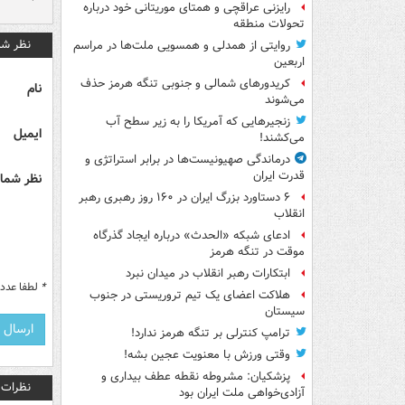
رایزنی عراقچی و همتای موریتانی خود درباره
تحولات منطقه
نظر شم
روایتی از همدلی و همسویی ملت‌ها در مراسم
اربعین
کریدورهای شمالی و جنوبی تنگه هرمز حذف
نام
می‌شوند
زنجیرهایی که آمریکا را به زیر سطح آب
ایمیل
می‌کشند!
درماندگی صهیونیست‌ها در برابر استراتژی و
قدرت ایران
نظر شما 
۶ دستاورد بزرگ ایران در ۱۶۰ روز رهبری رهبر
انقلاب
ادعای شبکه «الحدث» درباره ایجاد گذرگاه
موقت در تنگه هرمز
ابتکارات رهبر انقلاب در میدان نبرد
*
لطفا عدد م
هلاکت اعضای یک تیم تروریستی در جنوب
سیستان
ترامپ کنترلی بر تنگه هرمز ندارد!
وقتی ورزش با معنویت عجین بشه!
پزشکیان: مشروطه نقطه عطف بیداری و
نظرات
آزادی‌خواهی ملت ایران بود