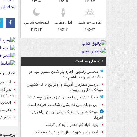
۱۲:۱۰
۰۵:۱۷
۰۳:۴۲
مخاطبان 
غروب خورشید
اذان مغرب
نیمه‌شب شرعی
۲۳:۲۲
۱۹:۲۳
۱۹:۰۳
تازه های سیاست
محسن رضایی: اجازه باز شدن مسیر دوم در
اخبار مرتب
تنگه هرمز را نخواهیم داد
آیا رو
دردسر همزمان آمریکا و اوکراین با ته کشیدن
هر گونه
موشک های پاتریوت
برای دورا
حماقت ترامپ با ذخایر انرژی جهان چه کرد؟
اتحادیه
این دیپلماسی نمایشی، شکست خورده است
بفرستید
موشک‌های بالستیک ایران؛ چالش راهبردی
عکس/ دی
آمریکا
باید افراد کارآمدتر را به کار گرفت
آنچه رهبر شهید سال‌ها پیش دیده بودند
برچسب‌ها