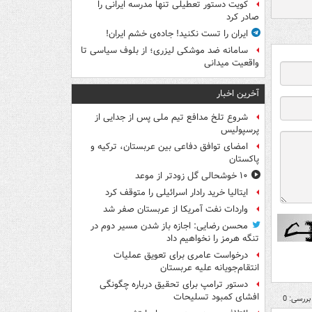
کویت دستور تعطیلی تنها مدرسه ایرانی را
صادر کرد
ایران را تست نکنید! جاده‌ی خشم ایران!
سامانه ضد موشکی لیزری؛ از بلوف سیاسی تا
واقعیت میدانی
آخرین اخبار
شروع تلخ مدافع تیم ملی پس از جدایی از
پرسپولیس
امضای توافق دفاعی بین عربستان، ترکیه و
پاکستان
۱۰ خوشحالی گل زودتر از موعد
ایتالیا خرید رادار اسرائیلی را متوقف کرد
واردات نفت آمریکا از عربستان صفر شد
محسن رضایی: اجازه باز شدن مسیر دوم در
تنگه هرمز را نخواهیم داد
درخواست عامری برای تعویق عملیات
انتقام‌جویانه علیه عربستان
دستور ترامپ برای تحقیق درباره چگونگی
افشای کمبود تسلیحات
بررسی: 0