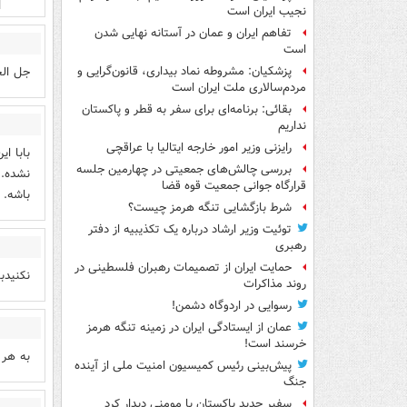
نجیب ایران است
تفاهم ایران و عمان در آستانه نهایی شدن
است
جل الخ
پزشکیان: مشروطه نماد بیداری، قانون‌گرایی و
مردم‌سالاری ملت ایران است
بقائی: برنامه‌ای برای سفر به قطر و پاکستان
نداریم
رایزنی وزیر امور خارجه ایتالیا با عراقچی
بابا ا
بررسی چالش‌های جمعیتی در چهارمین جلسه
نشده..
قرارگاه جوانی جمعیت قوه قضا
باشه.
شرط بازگشایی تنگه هرمز چیست؟
توئیت وزیر ارشاد درباره یک تکذیبیه از دفتر
رهبری
حمایت ایران از تصمیمات رهبران فلسطینی در
نکنیدب
روند مذاکرات
رسوایی در اردوگاه دشمن!
عمان از ایستادگی ایران در زمینه تنگه هرمز
خرسند است!
به هر 
پیش‌بینی رئیس کمیسیون امنیت ملی از آینده
جنگ
سفیر جدید پاکستان با مومنی دیدار کرد