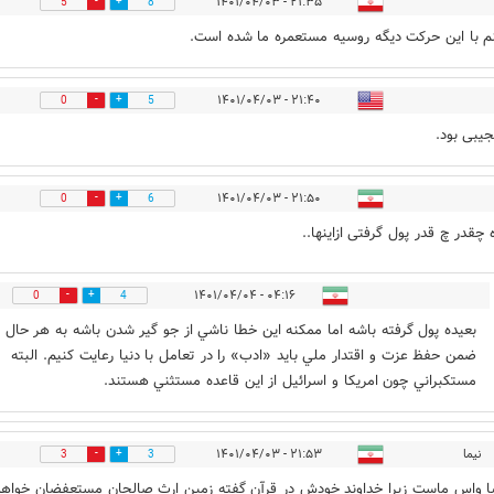
۲۱:۳۵ - ۱۴۰۱/۰۴/۰۳
5
8
م با این حرکت دیگه روسیه مستعمره ما شده است.
۲۱:۴۰ - ۱۴۰۱/۰۴/۰۳
0
5
جیبی بود.
۲۱:۵۰ - ۱۴۰۱/۰۴/۰۳
0
6
 چقدر چ قدر پول گرفتی ازاینها..
۰۴:۱۶ - ۱۴۰۱/۰۴/۰۴
0
4
بعيده پول گرفته باشه اما ممكنه اين خطا ناشي از جو گير شدن باشه به هر حال
ضمن حفظ عزت و اقتدار ملي بايد «ادب» را در تعامل با دنيا رعايت كنيم. البته
مستكبراني چون امريكا و اسرائيل از اين قاعده مستثني هستند.
نیما
۲۱:۵۳ - ۱۴۰۱/۰۴/۰۳
3
3
ا واس ماست زیرا خداوند خودش در قرآن گفته زمین ارث صالحان مستعفضان خواهد