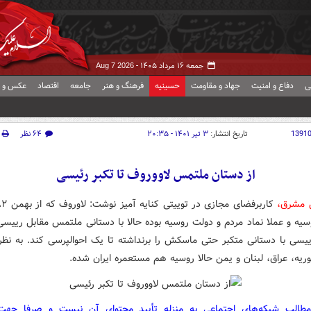
جمعه ۱۶ مرداد ۱۴۰۵ -
Aug 7 2026
ی
دفاع و امنیت
جهاد و مقاومت
حسینیه
فرهنگ و هنر
جامعه
اقتصاد
عکس و ف
1391
تاریخ انتشار:
۳ تیر ۱۴۰۱ - ۲۰:۳۵
۶۴ نظر
از دستان ملتمس لاووروف تا تکبر رئیسی
ش مشرق،
سیه و عملا نماد مردم و دولت روسیه بوده حالا با دستانی ملتمس مقابل رییس
ییسی با دستانی متکبر حتی ماسکش را برنداشته تا یک احوالپرسی کند. به نظر
وریه، عراق، لبنان و یمن حالا روسیه هم مستعمره ایران شده.
مطالب شبکه‌های اجتماعی به منزله تأیید محتوای آن نیست و صرفا جه