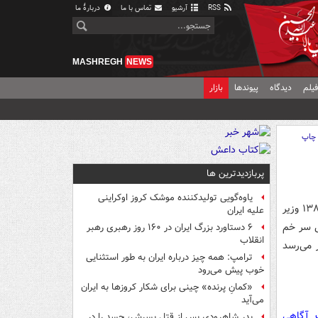
RSS
آرشیو
تماس با ما
دربارهٔ ما
MASHREGH
NEWS
یلم
دیدگاه
پیوندها
بازار
چاپ
پربازدیدترین ها
یاوه‌گویی تولیدکننده موشک کروز اوکراینی
کاربرفضای مجازی در توییتی کنایه آمیز نوشت: ‏لاوروف که از بهمن ۱۳۸۲ وزیر
علیه ایران
ی سر خم
۶ دستاورد بزرگ ایران در ۱۶۰ روز رهبری رهبر
انقلاب
 می‌رسد
ترامپ: همه چیز درباره ایران به طور استثنایی
خوب پیش می‌رود
«کمانِ پرنده» چینی برای شکار کروزها به ایران
می‌آید
ت آگاهی
پدر شاهرودی پس از قتل پسرش، جسد را در