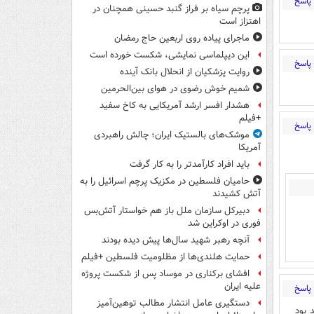
پاسخ
پرچم سیاه بر فراز گنبد حسینی همچنان در
اهتزاز است
ماجرای پیاده روی اربعین حاج رمضان
این دیپلماسی نمایشی، شکست خورده است
پاسخ
روایت پزشکیان از انحلال بانک آینده
شمیم خوش رضوی در هوای بین‌الحرمین
هشدار افسر ارشد آمریکایی به کاخ سفید
+فیلم
پاسخ
موشک‌های بالستیک ایران؛ چالش راهبردی
آمریکا
باید افراد کارآمدتر را به کار گرفت
حامیان فلسطین در مکزیک پرچم اسرائیل را به
آتش کشیدند
دبیرکل سازمان ملل باز هم خواستار آتش‌بس
فوری در اوکراین شد
آنچه رهبر شهید سال‌ها پیش دیده بودند
حمایت هلندی‌ها از مظلومیت فلسطین +فیلم
افشای برکناری در موساد پس از شکست پروژه
علیه ایران
پاسخ
دستگیری عامل انتشار مطالب توهین‌آمیز
 بود