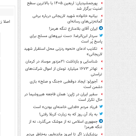
پورجمشیدیان: اربعین ۱۴۰۵ با بالاترین سطح
امنیت برگزار شد
بیانیه خانواده شهید لاریجانی درباره برخی
اصلا ز
گمانه‌زنی‌های رسانه‌ای
ایران آقای بلامنازع تنگه هرمز!
سردار ابن‌الرضا: دست نیروهای مسلح برای
پاسخ پُر است
تکذیب ادعای «نحوه ردزنی محل استقرار شهید
لاریجانی»
شناسایی و بازداشت ۲۱مزدور موساد در کرمان
تهاتر ۱۶۷۳ میلیارد تومان از اموال شرکت‌های
تراستی
آجورلو: ایجاد دوقطبی «جنگ و صلح‌» بازی
دشمن است
سفیر ایران در ژاپن: همان فاجعه هیروشیما در
حال تکرار است
فریاد مردم «فدایی خامنه‌ای بودن» است
به یاد آن روز که به زیارت کربلا رفتی!
جمهوری اسلامی نه از موشک می‌گذرد، نه از
تنگه هرمز!
پزشکیان: اگر تا امروز مانده‌ایم، به‌خاطر مردم