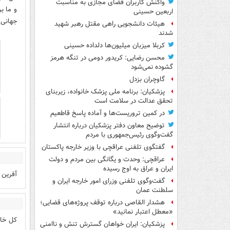
واکنش کاربران فضای مجازی به مناسبت
و ما ب
اربعین حسینی
جهانی 
هیئات دانشجویی راهی مقتل رهبر شهید
شدند
کربلا میزبان میلیون‌ها دلداده حسینی
محسن رضایی: کریدور دومی در تنگه هرمز
گشوده نمی‌شود
گاوچران بزدل
پزشکیان: برنامه ملی پزشک خانواده، زیربنای
تحقق عدالت در سلامت است
در کمین تروریست‌ها و آماده پاسخ قاطعیم
توضیح معاون دفتر پزشکیان درباره انتشار
گفت‌وگوی رئیس‌جمهوری با مردم
گفتگوی تلفنی عراقچی با وزیر خارجه پاکستان
عراقچی: وحدت و یگانگی بین مردم و دولت
ایران و عراق به اوج رسیده
آفرین 
گفت‌وگوی تلفنی وزرای امور خارجه ایران و
سلطنت عمان
هشدار القاصی درباره توقف پروژه‌های قضایی؛
«معطل اعتبار نمانید»
کل خاو
پزشکیان: ایران خواهان گسترش تنش و ناامنی