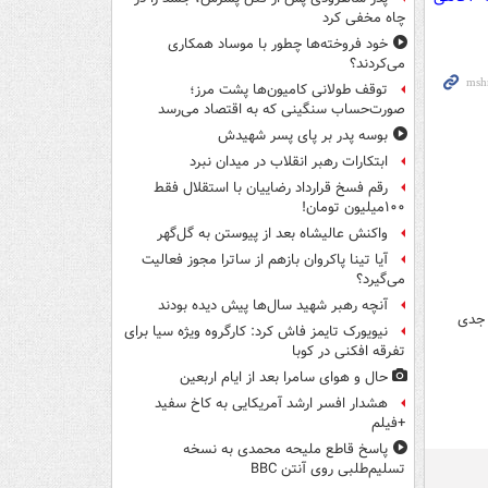
چاه مخفی کرد
خود فروخته‌ها چطور با موساد همکاری
می‌کردند؟
توقف طولانی کامیون‌ها پشت مرز؛
صورت‌حساب سنگینی که به اقتصاد می‌رسد
بوسه‌ پدر بر پای پسر شهیدش
ابتکارات رهبر انقلاب در میدان نبرد
رقم فسخ قرارداد رضاییان با استقلال فقط
۱۰۰میلیون تومان!
واکنش عالیشاه بعد از پیوستن به گل‌گهر
آیا تینا پاکروان بازهم از ساترا مجوز فعالیت
می‌گیرد؟
آنچه رهبر شهید سال‌ها پیش دیده بودند
 جدی
نیویورک تایمز فاش کرد: کارگروه ویژه سیا برای
تفرقه افکنی در کوبا
حال و هوای سامرا بعد از ایام اربعین
هشدار افسر ارشد آمریکایی به کاخ سفید
+فیلم
پاسخ قاطع ملیحه محمدی به نسخه
تسلیم‌طلبی روی آنتن BBC