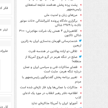
پشت پرده پخش هدفمند شایعه استعفای
فکر کن
رئیس‌جمهور
مرزهای زبان و امنیت ملی
برگزاری دادگاه پرونده کثیرالشاکی «تات موتور
تاک» با ۲۹۷۹ شاکی
تیتر ع
کلاهبرداری ۴ همتی یک شرکت مهاجرتی؛ ۳۰۰
شاکی تاکنون
خدمت‌رسانی قهرمان بدنسازی ایران به زائرین
اربعین
علیزاده
تلاقی دو اراده پولادین در هندسه قدرت
صلح در تنگه هرمز در گرو خروج آمریکا از
منطقه!
فضای مذاکرات فنی و سیاسی ایران و عمان
درباره تنگه هرمز، مثبت است
تغییر برنامه پخش گفت‌وگوی رئیس‌جمهور با
مردم
مذاکرات با عمانی‌ها وارد فاز تازه‌ای شده است
اطلاعیه دفتر رهبر انقلاب در مورد یک ادعای
کذب
آجورلو: ایران با آمریکا مذاکره‌ای ندارد
کل دنی