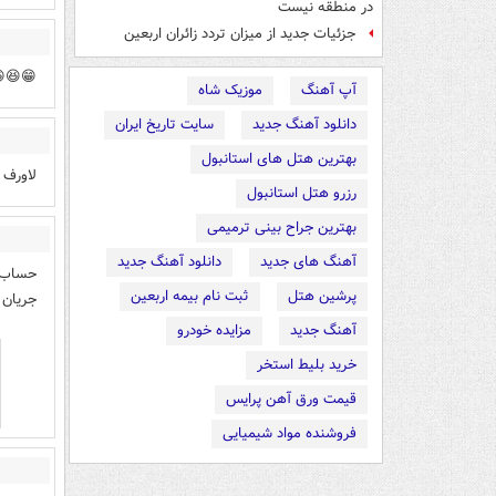
در منطقه نیست
جزئیات جدید از میزان تردد زائران اربعین
😆😆
موزیک شاه
آپ آهنگ
سایت تاریخ ایران
دانلود آهنگ جدید
بهترین هتل های استانبول
ت باش.
رزرو هتل استانبول
بهترین جراح بینی ترمیمی
دانلود آهنگ جدید
آهنگ های جدید
 باشید
ثبت نام بیمه اربعین
پرشین هتل
ارند ؟
مزایده خودرو
آهنگ جدید
خرید بلیط استخر
قیمت ورق آهن پرایس
فروشنده مواد شیمیایی