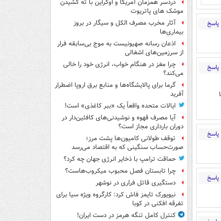
دردسر همزمان آمریکا و اوکراین با ته کشیدن
موشک های پاتریوت
آثار مخرب مصرف الکل و سیگار در بروز
پاسخ
بیماری‌ها
اذعان رسانه صهیونیست به موج بی‌سابقه فرار
از سرزمین‌های اشغالی
چرا مغز در هنگام خواب، انرژی خود را خالی
پاسخ
می‌کند؟
گرما برای پالایشگاه‌ها و منابع برق اروپا اضطرار
آفرید
ایالات متحده واقعاً یک «ببر کاغذی» است!
آیا مصرف قهوه و نوشیدنی‌های کافئین‌دار در
دوران بارداری مجاز است؟
پاسخ
توقف طولانی کامیون‌ها پشت مرز؛
صورت‌حساب سنگینی که به اقتصاد می‌رسد
حماقت ترامپ با ذخایر انرژی جهان چه کرد؟
چرا تابستان فصل محبوب میکروب‌هاست؟
پاسخ
دستگیری قاتل فراری در نوشهر
نیویورک تایمز فاش کرد: کارگروه ویژه سیا برای
تفرقه افکنی در کوبا
کنترل کامل تنگه هرمز در دست ایران!