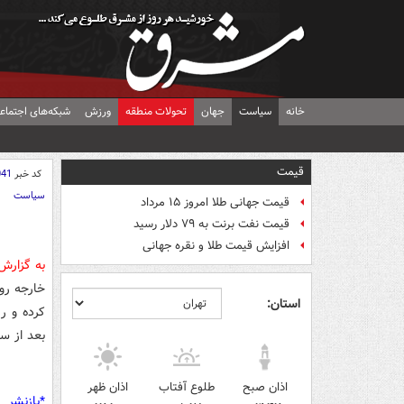
خانه
سیاست
جهان
تحولات منطقه
ورزش
شبکه‌های اجتماع
قیمت
کد خبر
041
سیاست
قیمت جهانی طلا امروز ۱۵ مرداد
قیمت نفت برنت به ۷۹ دلار رسید
افزایش قیمت طلا و نقره جهانی
به گزار
خارجه رو
استان:
کرده و ر
بعد از س
اذان صبح
طلوع آفتاب
اذان ظهر
*بازنشر 