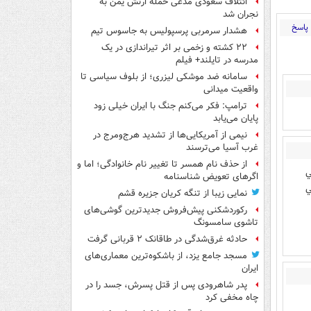
ائتلاف سعودی مدعی حمله ارتش یمن به
نجران شد
پاسخ
هشدار سرمربی پرسپولیس به جاسوس تیم
۲۲ کشته و زخمی بر اثر تیراندازی در یک
مدرسه در تایلند+ فیلم
سامانه ضد موشکی لیزری؛ از بلوف سیاسی تا
واقعیت میدانی
ترامپ: فکر می‌کنم جنگ با ایران خیلی زود
پایان می‌یابد
نیمی از آمریکایی‌ها از تشدید هرج‌ومرج در
غرب آسیا می‌ترسند
از حذف نام همسر تا تغییر نام خانوادگی؛ اما و
ي
اگرهای تعویض شناسنامه
ي
نمایی زیبا از تنگه کریان جزیره قشم
رکوردشکنی پیش‌فروش جدیدترین گوشی‌های
تاشوی سامسونگ
حادثه غرق‌شدگی در طاقانک ۲ قربانی گرفت
مسجد جامع یزد، از باشکوه‌ترین معماری‌های
ایران
پدر شاهرودی پس از قتل پسرش، جسد را در
چاه مخفی کرد