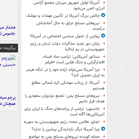
آمریکا اوایل شهریور میزبان مجمع آژانس
انرژی اتمی می‌شود
چالش بزرگ آمریکا در تأمین مهمات و موشک
نیروهای مسلح عراق به حال آماده‌باش
هشدار سرم
درآمدند
جاسوس تی
روایتی از تحول سیاسی اجتماعی در آمریکا!
پایان دور جدید مذاکرات دولت لبنان و رژیم
برگزیده 
صهیونیستی در رم ایتالیا
سناتور آمریکایی: ترامپ نماد فساد،
اقتدارگرایی و جنگ طلبی است +فیلم
چرا آمریکا نمی‌تواند اراده خود را در تنگه هرمز
به ایران تحمیل کند؟
آمریکا: از پرتاب موشکی کره شمالی مطلع
هستیم
نیروهای مسلح یمن: تجمع مزدوران سعودی را
پرچم سیاه
هدف قرار دادیم
همچنان در
جانسون: ترامپ از پیامدهای جنگ با ایران برای
آمریکایی‌ها آگاه است
تجاوز نظامی مجدد رژیم صهیونیستی به سوریه
چرا آمریکا دیگر بازدارندگی پیشین را ندارد؟
حمله کوبنده نیروهای مسلح یمن به مواضع