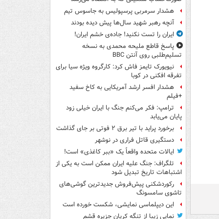
هشدار سرمربی پرسپولیس به جاسوس تیم
آنچه رهبر شهید سال‌ها پیش دیده بودند
ایران را تست نکنید! جاده‌ی خشم ایران!
پاسخ قاطع ملیحه محمدی به نسخه
تسلیم‌طلبی روی آنتن BBC
نیویورک تایمز فاش کرد: کارگروه ویژه سیا برای
تفرقه افکنی در کوبا
هشدار افسر ارشد آمریکایی به کاخ سفید
+فیلم
ترامپ: فکر می‌کنم جنگ با ایران خیلی زود
پایان می‌یابد
برخورد پراید با تیر برق ۲ فوتی بر جای گذاشت
دستگیری قاتل فراری در نوشهر
ایالات متحده واقعاً یک «ببر کاغذی» است!
تلگراف: جنگ علیه ایران ممکن است به یکی از
اشتباهات تاریخ تبدیل شود
رکوردشکنی پیش‌فروش جدیدترین گوشی‌های
تاشوی سامسونگ
این دیپلماسی نمایشی، شکست خورده است
نمایی زیبا از تنگه کریان جزیره قشم