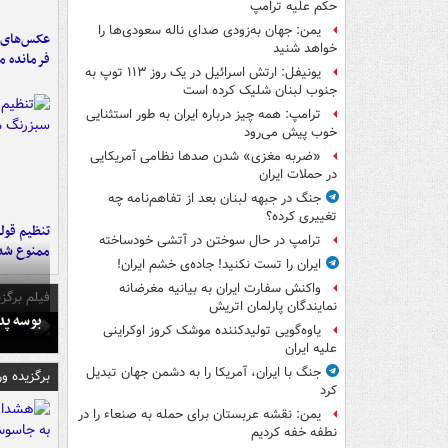
حکم علیه ترامپ
یمن: جهان به‌زودی صدای ناله سعودی‌ها را
عکس‌های د
خواهد شنید
فرمانده‌ 
یونیفل: ارتش اسرائیل در یک روز ۱۱۳ توپ به
جنوب لبنان شلیک کرده است
ترامپ: همه چیز درباره ایران به طور استثنایی
خوب پیش می‌رود
«ضربه مغزی» شدن صدها نظامی آمریکایی
در حملات ایران
جنگ در جبهه لبنان بعد از تفاهم‌نامه چه
تغییری کرده؟
تنظیم قولن
ترامپ در حال سوختن در آتشی خودساخته
ممنوع شد
ایران را تست نکنید! جاده‌ی خشم ایران!
واکنش سفارت ایران به بیانیه مغرضانه
فیلم برگزی
نمایندگان پارلمان اتریش
بوسه‌ پ
یاوه‌گویی تولیدکننده موشک کروز اوکراینی
علیه ایران
جنگ با ایران، آمریکا را به دشمن جهان تبدیل
برگزیده و
کرد
یمن: نقشه عربستان برای حمله به صنعاء را در
نطفه خفه کردیم