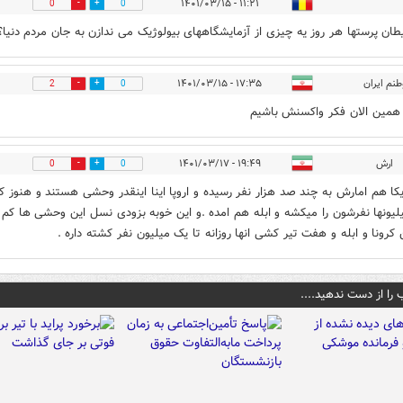
۱۱:۲۱ - ۱۴۰۱/۰۳/۱۵
0
0
طان پرستها هر روز یه چیزی از آزمایشگاههای بیولوژیک می ندازن به جان مردم دنیا؟
طنم ایران
۱۷:۳۵ - ۱۴۰۱/۰۳/۱۵
2
0
ز همین الان فکر واکسنش باشیم
ارش
۱۹:۴۹ - ۱۴۰۱/۰۳/۱۷
0
0
یکا هم امارش به چند صد هزار نفر رسیده و اروپا اینا اینقدر وحشی هستند و هنوز کر
یلیونها نفرشون را میکشه و ابله هم امده .و این خوبه بزودی نسل این وحشی ها کم
کرونا و ابله و هفت تیر کشی انها روزانه تا یک میلیون نفر کشته داره .
 را از دست ندهید....