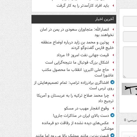
باید افراد کارآمدتر را به کار گرفت
آخرین اخبار
انصارالله: متجاوزان سعودی در یمن در امان
نخواهند بود
پوتین و محمد بن زاید درباره اوضاع منطقه
خلیج فارس گفت‌وگو کردند
قیمت جهانی نفت امروز ۱۶ مرداد
اشکال بزرگ فوتبال ما نتیجه‌گرایی است
حاج علی اکبری: انقلاب ما محصول مکتب
عاشورا است
افشاگری برادرزاده ترامپ: تمام تصمیم‌هایش از
روی ترس است
چرا محمد صلاح ترکیه را به عربستان و آمریکا
ترجیح داد
وقوع انفجار مهیب در مسکو
دست بالای ایران در مذاکرات جاری!
بررسی: 0
عکس‌های دیده نشده از رفاقت دو فرمانده‌
موشکی
قیمت بنزین مانند موشک بالا می‌رود اما مانند