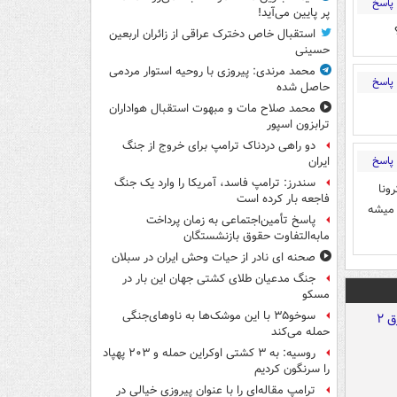
پاسخ
پر پایین می‌آید!
استقبال خاص دخترک عراقی از زائران اربعین
حسینی
محمد مرندی: پیروزی با روحیه استوار مردمی
پاسخ
حاصل شده
محمد صلاح مات و مبهوت استقبال هواداران
ترابزون اسپور
دو راهی دردناک ترامپ برای خروج از جنگ
پاسخ
ایران
سندرز: ترامپ فاسد، آمریکا را وارد یک جنگ
ونا
فاجعه بار کرده است
 میشه
پاسخ تأمین‌اجتماعی به زمان پرداخت
مابه‌التفاوت حقوق بازنشستگان
صحنه ای نادر از حیات وحش ایران در سبلان
جنگ مدعیان طلای کشتی جهان این بار در
مسکو
سوخو۳۵ با این موشک‌ها به ناوهای‌جنگی
حمله می‌کند
روسیه: به ۳ کشتی اوکراین حمله و ۲۰۳ پهپاد
را سرنگون کردیم
ترامپ مقاله‌ای را با عنوان پیروزی خیالی در