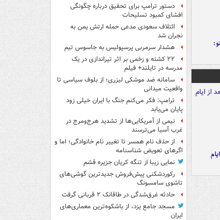
دستور ترامپ برای تحقیق درباره چگونگی
افشای کمبود تسلیحات
ائتلاف سعودی مدعی حمله ارتش یمن به
نجران شد
و:
هشدار سرمربی پرسپولیس به جاسوس تیم
۲۲ کشته و زخمی بر اثر تیراندازی در یک
مدرسه در تایلند+ فیلم
سامانه ضد موشکی لیزری؛ از بلوف سیاسی تا
واقعیت میدانی
ترامپ: فکر می‌کنم جنگ با ایران خیلی زود
پایان می‌یابد
نیمی از آمریکایی‌ها از تشدید هرج‌ومرج در
غرب آسیا می‌ترسند
از حذف نام همسر تا تغییر نام خانوادگی؛ اما و
اگرهای تعویض شناسنامه
یام
نمایی زیبا از تنگه کریان جزیره قشم
رکوردشکنی پیش‌فروش جدیدترین گوشی‌های
تاشوی سامسونگ
حادثه غرق‌شدگی در طاقانک ۲ قربانی گرفت
مسجد جامع یزد، از باشکوه‌ترین معماری‌های
ایران