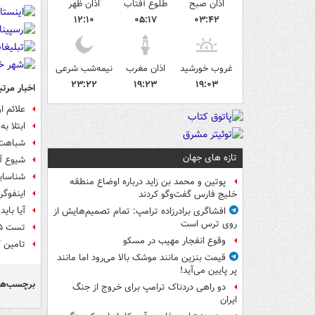
اذان صبح
طلوع آفتاب
اذان ظهر
۱۲:۱۰
۰۵:۱۷
۰۳:۴۲
غروب خورشید
اذان مغرب
نیمه‌شب شرعی
۲۳:۲۲
۱۹:۲۳
۱۹:۰۳
اخبار مرتب
علائم ا
ابتلا ب
شباهت آ
تازه های جهان
شیوع آب
شناسایی بیش از ۷۵۰ م
پوتین و محمد بن زاید درباره اوضاع منطقه
اینفوگر
خلیج فارس گفت‌وگو کردند
آیا بای
افشاگری برادرزاده ترامپ: تمام تصمیم‌هایش از
روی ترس است
تست ۵ بیمار مشکوک به آبله میمونی منفی شد
وقوع انفجار مهیب در مسکو
تامین ک
قیمت بنزین مانند موشک بالا می‌رود اما مانند
پر پایین می‌آید!
برچسب‌ها
دو راهی دردناک ترامپ برای خروج از جنگ
ایران