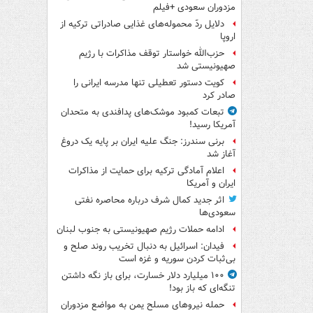
مزدوران سعودی +فیلم
دلایل ردّ محموله‌های غذایی صادراتی ترکیه از
اروپا
حزب‌الله خواستار توقف مذاکرات با رژیم
صهیونیستی شد
کویت دستور تعطیلی تنها مدرسه ایرانی را
صادر کرد
تبعات کمبود موشک‌های پدافندی به متحدان
آمریکا رسید!
برنی سندرز: جنگ علیه ایران بر پایه یک دروغ
آغاز شد
اعلام آمادگی ترکیه برای حمایت از مذاکرات
ایران و آمریکا
اثر جدید کمال شرف درباره محاصره نفتی
سعودی‌ها
ادامه حملات رژیم صهیونیستی به جنوب لبنان
فیدان: اسرائیل به دنبال تخریب روند صلح و
بی‌ثبات کردن سوریه و غزه است
۱۰۰ میلیارد دلار خسارت، برای باز نگه داشتن
تنگه‌ای که باز بود!
حمله نیروهای مسلح یمن به مواضع مزدوران