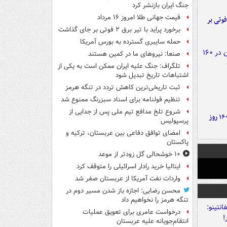
جنگ ایران بازنشر کرد
قیمت جهانی طلا امروز ۱۶ مرداد
ورد پراید با تیر برق ۲ فوتی بر
برخورد پراید با تیر برق ۲ فوتی بر جای گذاشت
حمله سایبری گسترده به بورس آمریکا
صنعا: نیروهای ما در کمین‌ هستند
تلگراف: جنگ علیه ایران ممکن است به یکی از
اشتباهات تاریخ تبدیل شود
ثبت تاریخی‌ترین کاهش تردد در تنگه هرمز
تنظیم قولنامه برای اسناد سبزرنگ ممنوع شد
شروع تلخ مدافع تیم ملی پس از جدایی از
۶ دستاورد بزرگ ایران در ۱۶۰ روز
پرسپولیس
امضای توافق دفاعی بین عربستان، ترکیه و
پاکستان
۱۰ خوشحالی گل زودتر از موعد
ایتالیا خرید رادار اسرائیلی را متوقف کرد
واردات نفت آمریکا از عربستان صفر شد
محسن رضایی: اجازه باز شدن مسیر دوم در
تنگه هرمز را نخواهیم داد
درخواست عامری برای تعویق عملیات
انتقام‌جویانه علیه عربستان