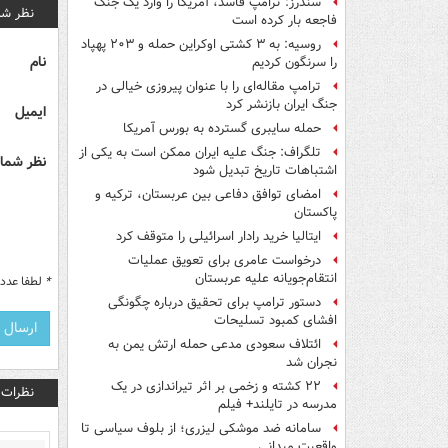
سندرز: ترامپ فاسد، آمریکا را وارد یک جنگ
نظر شم
فاجعه بار کرده است
روسیه: به ۳ کشتی اوکراین حمله و ۲۰۳ پهپاد
نام
را سرنگون کردیم
ترامپ مقاله‌ای را با عنوان پیروزی خیالی در
جنگ ایران بازنشر کرد
ایمیل
حمله سایبری گسترده به بورس آمریکا
تلگراف: جنگ علیه ایران ممکن است به یکی از
نظر شما 
اشتباهات تاریخ تبدیل شود
امضای توافق دفاعی بین عربستان، ترکیه و
پاکستان
ایتالیا خرید رادار اسرائیلی را متوقف کرد
درخواست عامری برای تعویق عملیات
انتقام‌جویانه علیه عربستان
*
لطفا عدد م
دستور ترامپ برای تحقیق درباره چگونگی
افشای کمبود تسلیحات
ائتلاف سعودی مدعی حمله ارتش یمن به
نجران شد
۲۲ کشته و زخمی بر اثر تیراندازی در یک
نظرات
مدرسه در تایلند+ فیلم
سامانه ضد موشکی لیزری؛ از بلوف سیاسی تا
واقعیت میدانی