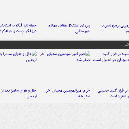
ربی پرسپولیس به
پیروزی استقلال مقابل همنام
حمله تند فیگو به اینفانتین
م
خوزستانی
دروغگو، پَست‌ و حیله‌گر!
عکس
 بر فراز گنبد حسینی
حرم امیرالمومنین محیای آخر
حال و هوای سامرا بعد از ا
 اهتزاز است
صفر شد
اربعین