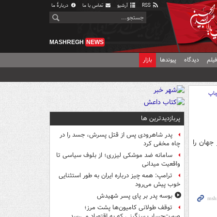
RSS
آرشیو
تماس با ما
دربارهٔ ما
MASHREGH
NEWS
یلم
دیدگاه
پیوندها
بازار
اپ
پربازدیدترین ها
پدر شاهرودی پس از قتل پسرش، جسد را در
 جهان را
چاه مخفی کرد
سامانه ضد موشکی لیزری؛ از بلوف سیاسی تا
واقعیت میدانی
ترامپ: همه چیز درباره ایران به طور استثنایی
خوب پیش می‌رود
بوسه‌ پدر بر پای پسر شهیدش
توقف طولانی کامیون‌ها پشت مرز؛
صورت‌حساب سنگینی که به اقتصاد می‌رسد