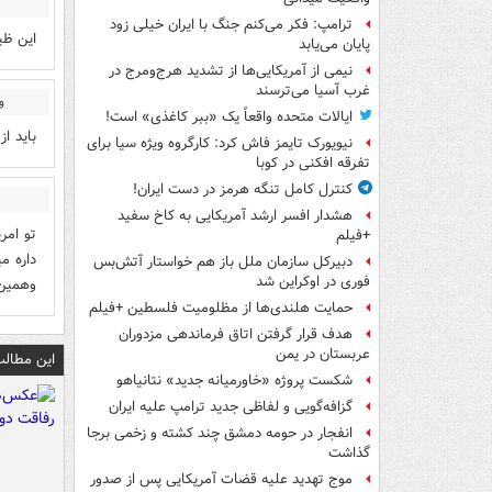
ترامپ: فکر می‌کنم جنگ با ایران خیلی زود
این ظی
پایان می‌یابد
نیمی از آمریکایی‌ها از تشدید هرج‌ومرج در
غرب آسیا می‌ترسند
و
ایالات متحده واقعاً یک «ببر کاغذی» است!
باید ا
نیویورک تایمز فاش کرد: کارگروه ویژه سیا برای
تفرقه افکنی در کوبا
کنترل کامل تنگه هرمز در دست ایران!
هشدار افسر ارشد آمریکایی به کاخ سفید
تو امر
+فیلم
داره م
دبیرکل سازمان ملل باز هم خواستار آتش‌بس
فوری در اوکراین شد
وهمین 
حمایت هلندی‌ها از مظلومیت فلسطین +فیلم
هدف قرار گرفتن اتاق‌ فرماندهی مزدوران
عربستان در یمن
این مطالب
شکست پروژه «خاورمیانه جدید» نتانیاهو
گزافه‌گویی و لفاظی جدید ترامپ علیه ایران
انفجار در حومه دمشق چند کشته و زخمی برجا
گذاشت
موج تهدید علیه قضات آمریکایی پس از صدور