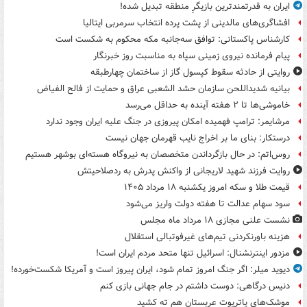
ایران به قدرتمندترین بازیگرِ منطقه تبدیل شده!
افشاگری‌های مالدینی از پشت پرده انتخاب سرمربی ایتالیا
کارشناس پاکستانی: توافق سه‌جانبه مکه محکوم به شکست است
پیام فرمانده نیروی زمینی سپاه به مناسبت روز خبرنگار
روایتی از حادثه سقوط کپسول گاز از ساختمان چهارطبقه
بیانیه شدیداللحن سازمان حشد الشعبی عراق و حمایت از فالح الفیاض
خاموشی‌ها تا ۲ هفته آینده به حداقل می‌رسد
مرشایمر: ترامپ فهمیده امکان پیروزی در جنگ علیه ایران وجود ندارد
درستکار: بنای ما بر اخراج نایب قهرمان جهان نیست
روس‌اتم: در حال بازگرداندن متخصصان به نیروگاه هسته‌ای بوشهر هستیم
روایت فرزند شهید لاریجانی از واکنش پدرش به ردصلاحیتش
قیمت طلا و سکه امروز یکشنبه ۱۸ مرداد ۱۴۰۵
سود سهام عدالت تا هفته دولت واریز می‌شود
نشست علنی مجازی ۱۸ مرداد ماه مجلس
هزینه باورنکردنی تیم‌های غیرفوتبالی استقلال
مزدور اینترنشنال: اسرائیل تنها متحد مردم ایران است!
دیوید میلر: اگر جنگ امروز تمام شود، ایران پیروز است و آمریکا شکست‌خورده!
دنیس درگاهی: دوست داشتم در جام جهانی بازی کنم
موشک‌های پاتریوت عربستان هم ته‌ کشید