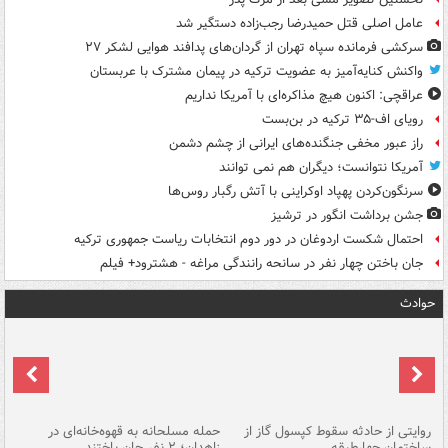
عامل اصلی قتل حمیدرضا رجب‌زاده دستگیر شد
سرکشی فرمانده سپاه تهران از گردان‌های پدافند هوایی لشکر ۲۷
واکنش کنایه‌آمیز به عضویت ترکیه در پیمان مشترک با عربستان
عراقچی: اکنون هیچ مذاکره‌ای با آمریکا نداریم
رویای اف-۳۵ ترکیه در بن‌بست
راز عبور مخفی جنگنده‌های ایرانی از چشم دشمن
آمریکا نتوانست؛ دیگران هم نمی توانند
سرنگون‌کردن پهپاد اوکراینی با آتش رگبار روس‌ها
جشن برداشت انگور در ترشیز
احتمال شکست اردوغان در دور دوم انتخابات ریاست جمهوری ترکیه
جان باختن چهار نفر در سانحه رانندگی مراغه - هشترود+ فیلم
حوادث
روایتی از حادثه سقوط کپسول گاز از
حمله مسلحانه به قهوه‌خانه‌ای در
عا
ساختمان چهارطبقه
زاهدان؛ ۲ نفر جان باختند
دس