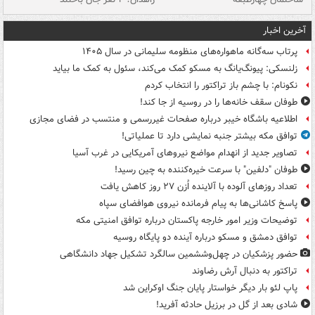
آخرین اخبار
پرتاب سه‌گانه ماهواره‌های منظومه سلیمانی در سال ۱۴۰۵
زلنسکی: پیونگ‌یانگ به مسکو کمک می‌کند، سئول به کمک ما بیاید
نکونام: با چشم باز تراکتور را انتخاب کردم
طوفان سقف خانه‌ها را در روسیه از جا ‌کند!
اطلاعیه باشگاه خیبر درباره صفحات غیررسمی و منتسب در فضای مجازی
توافق مکه بیشتر جنبه نمایشی دارد تا عملیاتی!
تصاویر جدید از انهدام مواضع نیروهای آمریکایی در غرب آسیا
طوفان "دلفین" با سرعت خیره‌کننده به چین رسید!
تعداد روزهای آلوده با آلاینده اُزن ۲۷ روز کاهش یافت
پاسخ کاشانی‌ها به پیام فرمانده نیروی هوافضای سپاه
توضیحات وزیر امور خارجه پاکستان درباره توافق امنیتی مکه
توافق دمشق و مسکو درباره آینده دو پایگاه روسیه
حضور پزشکیان در چهل‌وششمین سالگرد تشکیل جهاد دانشگاهی
تراکتور به دنبال آرش رضاوند
پاپ لئو بار دیگر خواستار پایان جنگ اوکراین شد
شادی بعد از گل در برزیل حادثه آفرید!