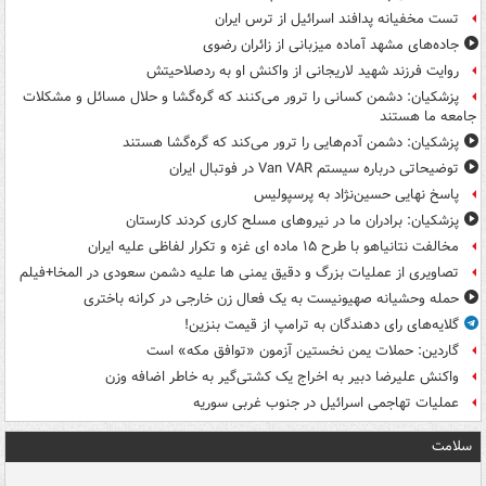
تست مخفیانه پدافند اسرائیل از ترس ایران
جاده‌های مشهد آماده میزبانی از زائران رضوی
روایت فرزند شهید لاریجانی از واکنش او به ردصلاحیتش
پزشکیان: دشمن کسانی را ترور می‌کنند که گره‌گشا و حلال مسائل و مشکلات
جامعه ما هستند
پزشکیان: دشمن آدم‌هایی را ترور می‌کند که گره‌گشا هستند
توضیحاتی درباره سیستم Van VAR در فوتبال ایران
پاسخ نهایی حسین‌نژاد به پرسپولیس
پزشکیان: برادران ما در نیروهای مسلح کاری کردند کارستان
مخالفت نتانیاهو با طرح ۱۵ ماده ای غزه و تکرار لفاظی علیه ایران
تصاویری از عملیات بزرگ و دقیق یمنی ها علیه دشمن سعودی در المخا+فیلم
حمله وحشیانه صهیونیست به یک فعال زن خارجی در کرانه باختری
گلایه‌های رای دهندگان به ترامپ از قیمت بنزین!
گاردین: حملات یمن نخستین آزمون «توافق مکه» است
واکنش علیرضا دبیر به اخراج یک کشتی‌گیر به خاطر اضافه وزن
عملیات تهاجمی اسرائیل در جنوب غربی سوریه
سلامت