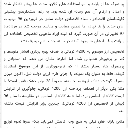
پرمصرف ها از یارانه و سو استفاده های کلان، مدت ها پیش آشکار شده
و اعداد و ارقام آن هم رسانه ای شده بود. به رغم هشدارهای پیشینی
کارشناسان اقتصادی، ستاد اقتصادی دولت سابق در فروردین 96 ترتیبات
ارزی جدید را بنا نهاد، اما همین معایب و مفاسد موجب شد در مردادماه
97 تغییراتی در آن صورت گیرد که البته ایراد ماهیتی تخصیص ناعادلانه ارز
و رانت و فسادهای به وجود آمده در بسته جدید هم برطرف نشد.
تخصیص ارز موسوم به 4200 تومانی با هدف بهره برداری اقشار متوسط و
کم تر برخوردار عملیاتی شد، اما آمارها نشان می دهد که متمولان و
پرمصرف ها، بسیار بیشتر از کم تربرخوردارها از این موضوع استفاده
کردند. فقط به عنوان یک نمونه، با اجرای طرح ارزی دولت قبل، اکنون میزان
مصرف گوشت دهک ثروتنمد جامعه، حدوداً 28 برابر دهک فقیر است! یا
مثلا یکی دیگر از اهداف پرداخت ارز 4200 تومانی، جلوگیری از افزایش
قیمت کالاهای اساسی بود، اما همه کالاهای اساسی در مقایسه با سال 96
(پیش از تخصیص ارز 4200 تومانی)، چندین برابر افزایش قیمت داشته
اند.
منابع یارانه های قبلی به هیچ وجه کاهش نمی‌یابد بلکه صرفا نحوه توزیع