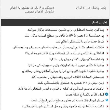
ن
پاییز پرباران در راه ایران
دستگیری ۶ نفر در بهشهر به اتهام
تشویش اذهان عمومی
اس
آخرین اخبار
پنتاگون جلسه اضطراری برای تأمین تسلیحات برگزار می‌کند
پورجمشیدیان: اربعین ۱۴۰۵ با بالاترین سطح امنیت برگزار شد
شرط جدید برای بازنشستگی اعلام شد
هلاکت اعضای یک تیم تروریستی در جنوب استان سیستان و بلوچستان
افشاگری هاآرتص درباره سفر فرستاده ویژه نتانیاهو به آمریکا
پادشاه سنگین‌وزنی که در جهان رقیب ندارد
بیانیه ۸ کشور عربی علیه تجاوزات رژیم صهیونیستی در غزه
بیانیه خانواده شهید لاریجانی درباره برخی گمانه‌زنی‌های رسانه‌ای
عربستان فرمانده ائتلاف دریایی چندملیتی را منصوب کرد
زیان بیش از ۱۰۰ همتی به صندوق‌ بازنشستگی نفت
ترکیه: تروریسم اسرائیل در کرانه باختری و قدس اشغالی ادامه دارد
ایران آقای بلامنازع تنگه هرمز!
سردار ابن‌الرضا: دست نیروهای مسلح برای پاسخ پُر است
تکذیب ادعاها درباره «نحوه ردزنی محل استقرار شهید لاریجانی»