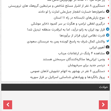
دستگیری ۸ نفر از اشرار مسلح شاخص و مرتبطین گروهک های تروریستی
ماهواره‌ها خسارت انفجار جبل‌علی امارت را لو دادند
موج بارش‌های تابستانه در راه ۱۱ استان
درگیری لفظی ترامپ و هگزث بر سر کمبود ذخایر موشکی
قرار بود ایران به زانو درآید، اما به ابرقدرت منطقه تبدیل شد!
قدرت نظامی ایران فراتر از برآوردها
واکنش کمال شرف به پاسخ کوبنده یمن به عربستان سعودی
آهوی ایرانی
مشاهده ۴ پلنگ در ارتفاعات میناب
ونس: ایرانی‌ها مذاکره‌کنندگان سرسختی هستند
دردسر جدید برای سرخپوشان
دستگیری ۶ نفر در بهشهر به اتهام تشویش اذهان عمومی
پرواز بالگردها و پهپادهای شناسایی اسرائیل بر فراز سوریه
حوادث