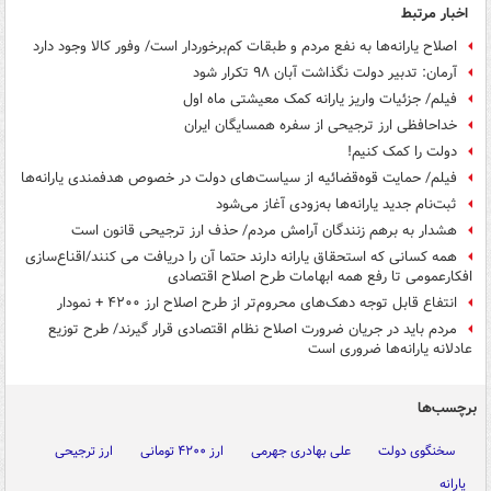
اخبار مرتبط
اصلاح یارانه‌ها به نفع مردم و طبقات کم‌برخوردار است/ وفور کالا وجود دارد
آرمان: تدبیر دولت نگذاشت آبان ۹۸ تکرار شود
فیلم/ جزئیات واریز یارانه کمک معیشتی ماه اول
خداحافظی ارز ترجیحی از سفره همسایگان ایران
دولت را کمک کنیم!
فیلم/ حمایت قوه‌قضائیه از سیاست‌های دولت در خصوص هدفمندی یارانه‌ها
ثبت‌نام جدید یارانه‌ها به‌زودی آغاز می‌شود
هشدار به برهم زنندگان آرامش مردم/ حذف ارز ترجیحی قانون است
همه کسانی که استحقاق یارانه دارند حتما آن را دریافت می کنند/اقناع‌سازی
افکارعمومی تا رفع همه ابهامات طرح اصلاح اقتصادی
انتفاع قابل توجه دهک‌های محروم‌تر از طرح اصلاح ارز ۴۲۰۰ + نمودار
مردم باید در جریان ضرورت اصلاح نظام اقتصادی قرار گیرند/ طرح توزیع
عادلانه یارانه‌ها ضروری است
برچسب‌ها
سخنگوی دولت
علی بهادری جهرمی
ارز ۴۲۰۰ تومانی
ارز ترجیحی
یارانه