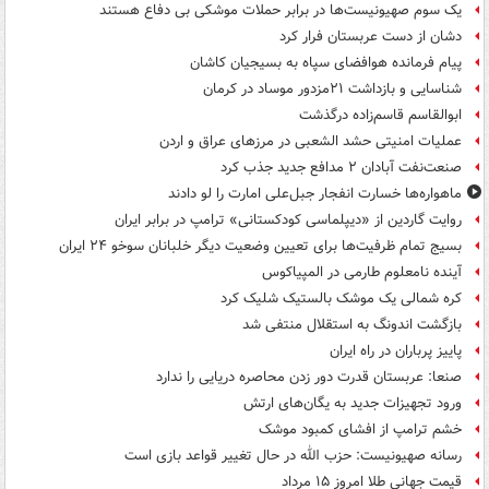
یک‌ سوم صهیونیست‌ها در برابر حملات موشکی بی دفاع هستند
دشان از دست عربستان فرار کرد
پیام فرمانده هوافضای سپاه به بسیجیان کاشان
شناسایی و بازداشت ۲۱مزدور موساد در کرمان
ابوالقاسم قاسم‌زاده درگذشت
عملیات امنیتی حشد الشعبی در مرزهای عراق و اردن
صنعت‌نفت آبادان ۲ مدافع جدید جذب کرد
ماهواره‌ها خسارت انفجار جبل‌علی امارت را لو دادند
روایت گاردین از «دیپلماسی کودکستانی» ترامپ در برابر ایران
بسیج تمام ظرفیت‌ها برای تعیین وضعیت دیگر خلبانان سوخو ۲۴ ایران
آینده نامعلوم طارمی در المپیاکوس
کره شمالی یک موشک بالستیک شلیک کرد
بازگشت اندونگ به استقلال منتفی شد
پاییز پرباران در راه ایران
صنعا: عربستان قدرت دور زدن محاصره دریایی را ندارد
ورود تجهیزات جدید به یگان‌های ارتش
خشم ترامپ از افشای کمبود موشک
رسانه صهیونیست: حزب الله در حال تغییر قواعد بازی است
قیمت جهانی طلا امروز ۱۵ مرداد