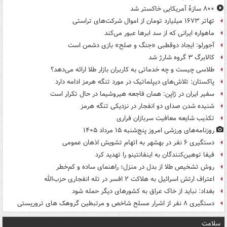
۸۰۰ سازۀ آمریکایی خاکستر شد
تهاتر ۱۶۷۳ میلیارد تومان از اموال شرکت‌های تراستی
ماهواره ایرانی که از سد ابرها عبور می‌کند
آجورلو: ایجاد دوقطبی «جنگ و صلح‌» بازی دشمن است
کالابرگ ۳ گروه شارژ شد
طلاسی چیست و چه خدماتی به کاربران بازار طلا ارائه می‌دهد؟
پاکستان: تلاش‌های دیپلماتیک در مورد تنگه هرمز ادامه دارد
سفیر ایران در ژاپن: همان فاجعه هیروشیما در حال تکرار است
شنیده شدن صدای دو انفجار در نزدیکی تنگه هرمز
تکذیب شایعه معافیت سربازان فراری
روزنامه‌های ورزشی امروز پنج‌شنبه ۱۵ مرداد ۱۴۰۵
دستگیری ۶ نفر در بهشهر به اتهام تشویش اذهان عمومی
فیفا توهین‌کنندگان به اینفانتینو را تهدید کرد
روش تشخیص طلا از بدل در منزل؛ راهنمای ساده و کم‌خطر
اعتراف ارتش اسرائیل به هلاکت ۲ افسر در تله انفجاری حزب‌الله
بغداد: نباید از خاک عراق به کشورهای دیگر حمله شود
دستگیری ۸ نفر از اشرار مسلح شاخص و مرتبطین گروهک های تروریستی
سلامت