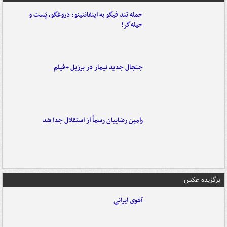
حمله تند فیگو به اینفانتینو: دروغگو، پَست‌ و
حیله‌گر!
جنجال جدید نیمار در برزیل +فیلم
رامین رضاییان رسماً از استقلال جدا شد
برگزیده عکس
آهوی ایرانی