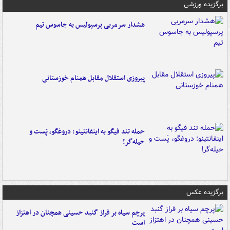
برگزیده ورزشی
هشدار سرمربی پرسپولیس به جاسوس تیم
پیروزی استقلال مقابل همنام خوزستانی
حمله تند فیگو به اینفانتینو: دروغگو، پَست‌ و
حیله‌گر!
برگزیده عکس
پرچم سیاه بر فراز گنبد حسینی همچنان در اهتزاز
است