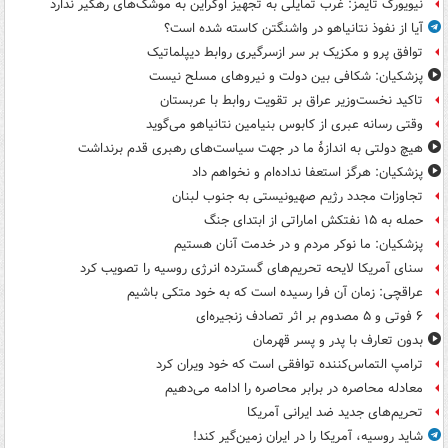
نیویورک تایمز: غرب تمایلی به تجهیز اوکراین به موشک‌های رهگیر ندارد
آیا از نفوذ نتانیاهو در واشنگتن کاسته شده است؟
توافق پرو و مکزیک بر سر ازسرگیری روابط دیپلماتیک
پزشکیان: شکافی بین دولت و نیروهای مسلح نیست
تاکید نخست‌وزیر عراق بر تقویت روابط با عربستان
وقتی رسانه عبری از کابوس بنیامین نتانیاهو می‌گوید
هیچ دولتی به اندازۀ ما در جهت سیاست‌های رهبری قدم برنداشت
پزشکیان: هرگز استعفا نداده‌ام و نخواهم داد
تجاوزات مجدد رژیم صهیونیستی به جنوب لبنان
حمله به ۱۵ نفتکش‌ اماراتی از ابتدای جنگ
پزشکیان: ما نوکر مردم و در خدمت آنان هستیم
سنای آمریکا لایحه تحریم‌های گسترده انرژی روسیه را تصویب کرد
عراقچی: زمان آن فرا رسیده است که به خود متکی باشیم
۶ فوتی و ۵ مصدوم بر اثر تصادف زنجیره‌ای
بدون تعارف با پدر و پسر قهرمان
ترامپ التماس‌کننده توافقی است که خود ویران کرد
معادله محاصره در برابر محاصره را ادامه می‌دهیم
تحریم‌های جدید ضد ایرانی آمریکا
شاید روسیه، آمریکا را در ایران زمین‌گیر کند!