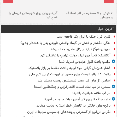
۶ فوتی و ۵ مصدوم بر اثر تصادف
گربه جریان برق شهرستان فریمان را
رگ
زنجیره‌ای
قطع کرد
آخرین اخبار
فارن افرز: جنگ با ایران یک فاجعه است
تنگی انگشتر و کفش در گرما؛ واکنش طبیعی بدن یا هشدار جدی؟
مورینیو هرگز نباید از رئال مادرید جدا می‌شد
آتلانتیک: تاب‌آوری ایران دولت ترامپ را غافلگیر کرد
ترامپ باعث افول هژمونی آمریکا شد!
فشار هم‌زمان گرانی مواد اولیه و افت تقاضا بر بازار پلاستیک
رقابت ۲۸ والیبالیست برای حضور در فهرست نهایی تیم ملی
اسامی ژل‌های غیر مجاز شستشوی پوست منتشر شد
سندرز: ترامپ نماد فساد، اقتدارگرایی و جنگ‌طلبی است!
مراقب علائم هپاتیت باشید!
ادامه جنگ تا روی کار آمدن دولت جدید در آمریکا!
باغچه‌های خانگی در کاهش خطر ابتلا به دیابت موثرند
نگرانی تل‌آویو از گسترش پرونده‌های جاسوسی مرتبط با ایران