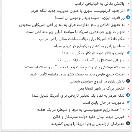
واکنش بقائی به خیالبافی ترامپ
اثر جدید کارتونیست سوری با عنوان مدیریت جدید تنگه هرمز
راز قدرت ایران، امنیت پایدار و بومی آن است!
به تعویق افتادن پاسخ مقاومت عراق به تجاوز اخیر آمریکایی سعودی
اظهارات وزیر خزانه‌داری آمریکا با مواضع قبلی وی متناقض است
حکم دادگاه آمریکا برای توقف ساخت سالن رقص ترامپ
حمله پهپادی به کشتی ترکیه‌ای در دریای سیاه
ترامپ و نتانیاهو جنایتکار جنگی هستند!
میزبانی استقلال در آسیا به امارات می‌رسد؟
سامانه موشکی پاتریوت چیست و چرا ذخایر آن رو به اتمام است؟
امنیت خلیج فارس باید به دست کشورهای منطقه تأمین شود
بارش باران در فاروج خراسان شمالی
انفجار بزرگ در شهر المخا یمن
تنگه هرمز به نماد یک تحقیر تاریخی برای آمریکا تبدیل شد!
ماموریت در حال پایان است!
۲۰ حمله رژیم صهیونیستی به درعا و قنیطره در یک هفته
خیزش مردم لبنان علیه دولت سازشکار و خائن
معترضان آرژانتینی پرچم آمریکا را پایین کشیدند