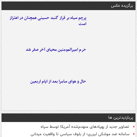
برگزیده عکس
پرچم سیاه بر فراز گنبد حسینی همچنان در اهتزاز
است
حرم امیرالمومنین محیای آخر صفر شد
حال و هوای سامرا بعد از ایام اربعین
پربازدیدترین ها
تصاویر جدید از پهپادهای منهدم‌شده آمریکا توسط سپاه
سامانه ضد موشکی لیزری؛ از بلوف سیاسی تا واقعیت میدانی