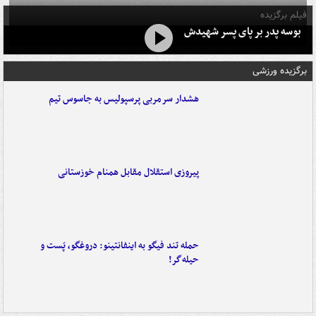
فیلم برگزیده
بوسه‌ پدر بر پای پسر شهیدش
برگزیده ورزشی
هشدار سرمربی پرسپولیس به جاسوس تیم
پیروزی استقلال مقابل همنام خوزستانی
حمله تند فیگو به اینفانتینو: دروغگو، پَست‌ و
حیله‌گر!