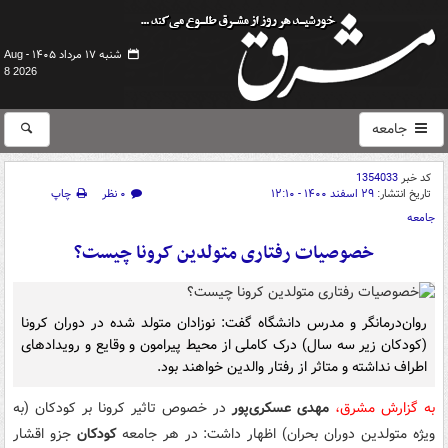
شنبه ۱۷ مرداد ۱۴۰۵ -
Aug
8 2026
جامعه
کد خبر
1354033
تاریخ انتشار:
۲۹ اسفند ۱۴۰۰ - ۱۲:۱۰
۰ نظر
چاپ
جامعه
خصوصیات رفتاری متولدین کرونا چیست؟
روان‌درمانگر و مدرس دانشگاه گفت: نوزادان متولد شده در دوران کرونا
(کودکان زیر سه سال) درک کاملی از محیط پیرامون و وقایع و رویدادهای
اطراف نداشته و متاثر از رفتار والدین خواهند بود.
به گزارش مشرق،
مهدی عسکری‌پور
در خصوص تاثیر کرونا بر کودکان (به
ویژه متولدین دوران بحران) اظهار داشت: در هر جامعه
کودکان
جزو اقشار