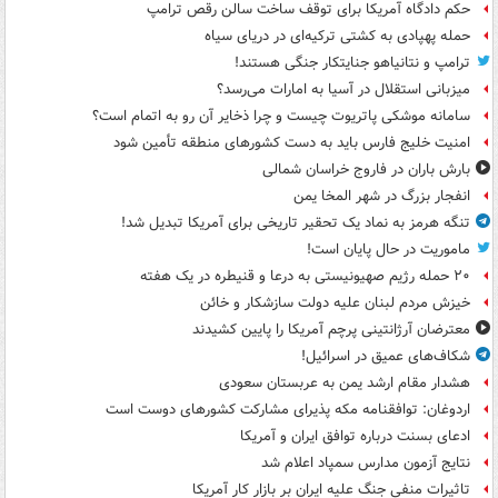
حکم دادگاه آمریکا برای توقف ساخت سالن رقص ترامپ
حمله پهپادی به کشتی ترکیه‌ای در دریای سیاه
ترامپ و نتانیاهو جنایتکار جنگی هستند!
میزبانی استقلال در آسیا به امارات می‌رسد؟
سامانه موشکی پاتریوت چیست و چرا ذخایر آن رو به اتمام است؟
امنیت خلیج فارس باید به دست کشورهای منطقه تأمین شود
بارش باران در فاروج خراسان شمالی
انفجار بزرگ در شهر المخا یمن
تنگه هرمز به نماد یک تحقیر تاریخی برای آمریکا تبدیل شد!
ماموریت در حال پایان است!
۲۰ حمله رژیم صهیونیستی به درعا و قنیطره در یک هفته
خیزش مردم لبنان علیه دولت سازشکار و خائن
معترضان آرژانتینی پرچم آمریکا را پایین کشیدند
شکاف‌های عمیق در اسرائیل!
هشدار مقام ارشد یمن به عربستان سعودی
اردوغان: توافقنامه مکه پذیرای مشارکت کشورهای دوست است
ادعای بسنت درباره توافق ایران و آمریکا
نتایج آزمون مدارس سمپاد اعلام شد
تاثیرات منفی جنگ علیه ایران بر بازار کار آمریکا