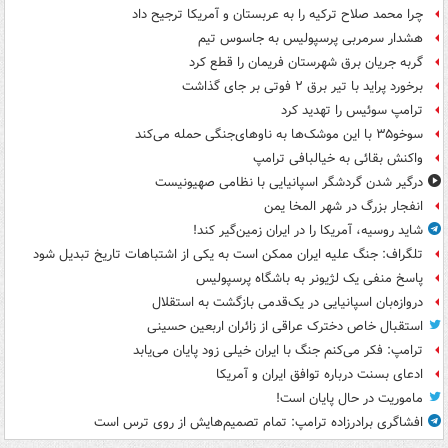
چرا محمد صلاح ترکیه را به عربستان و آمریکا ترجیح داد
هشدار سرمربی پرسپولیس به جاسوس تیم
گربه جریان برق شهرستان فریمان را قطع کرد
برخورد پراید با تیر برق ۲ فوتی بر جای گذاشت
ترامپ سوئیس را تهدید کرد
سوخو۳۵ با این موشک‌ها به ناوهای‌جنگی حمله می‌کند
واکنش بقائی به خیالبافی ترامپ
درگیر شدن گردشگر اسپانیایی با نظامی صهیونیست
انفجار بزرگ در شهر المخا یمن
شاید روسیه، آمریکا را در ایران زمین‌گیر کند!
تلگراف: جنگ علیه ایران ممکن است به یکی از اشتباهات تاریخ تبدیل شود
پاسخ منفی یک لژیونر به باشگاه پرسپولیس
دروازه‌بان اسپانیایی در یک‌قدمی بازگشت به استقلال
استقبال خاص دخترک عراقی از زائران اربعین حسینی
ترامپ: فکر می‌کنم جنگ با ایران خیلی زود پایان می‌یابد
ادعای بسنت درباره توافق ایران و آمریکا
ماموریت در حال پایان است!
افشاگری برادرزاده ترامپ: تمام تصمیم‌هایش از روی ترس است