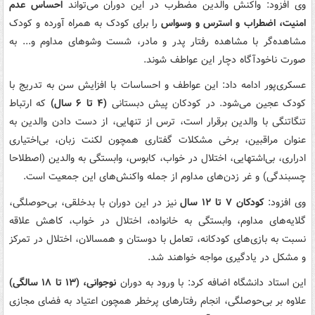
وی افزود: واکنش والدین مضطرب در این دوران می‌تواند
احساس عدم
امنیت، اضطراب و استرس و وسواس
را برای کودک به همراه آورده و کودک
مشاهده‌گر با مشاهده رفتار پدر و مادر، شست وشوهای مداوم و... به
صورت ناخودآگاه دچار این عواطف شوند.
عسکری‌پور ادامه داد: این عواطف و احساسات با افزایش سن به تدریج با
کودک عجین می‌شود. در کودکان پیش دبستانی
(۴ تا ۶ سال)
که ارتباط
تنگاتنگی با والدین برقرار است، ترس از تنهایی، از دست دادن والدین به
عنوان مراقبین، برخی مشکلات گفتاری همچون لکنت زبان، بی‌اختیاری
ادراری، بی‌اشتهایی، اختلال در خواب، کابوس، وابستگی به والدین (اصطلاحا
چسبندگی) و غر زدن‌های مداوم از جمله واکنش‌های این جمعیت است.
وی افزود:
کودکان ۷ تا ۱۲ سال
نیز در این دوران با بدخلقی، بی‌حوصلگی،
گلایه‌های مداوم، وابستگی به خانواده، اختلال در خواب، کاهش علاقه
نسبت به بازی‌های کودکانه، تعامل با دوستان و همسالان، اختلال در تمرکز
و مشکل در یادگیری مواجه خواهند شد.
این استاد دانشگاه اضافه کرد: با ورود به دوران
نوجوانی، (۱۳ تا ۱۸ سالگی)
علاوه بر بی‌حوصلگی، انجام رفتارهای پرخطر همچون اعتیاد به فضای مجازی