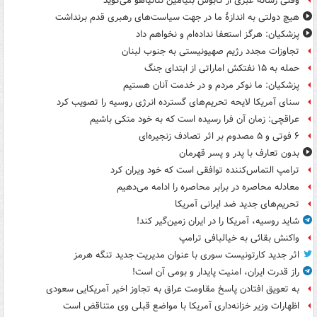
وقتی رسانه عبری از کابوس بنیامین نتانیاهو می‌گوید
هیچ دولتی به اندازۀ ما در جهت سیاست‌های رهبری قدم برنداشت
پزشکیان: هرگز استعفا نداده‌ام و نخواهم داد
تجاوزات مجدد رژیم صهیونیستی به جنوب لبنان
حمله به ۱۵ نفتکش‌ اماراتی از ابتدای جنگ
پزشکیان: ما نوکر مردم و در خدمت آنان هستیم
سنای آمریکا لایحه تحریم‌های گسترده انرژی روسیه را تصویب کرد
عراقچی: زمان آن فرا رسیده است که به خود متکی باشیم
۶ فوتی و ۵ مصدوم بر اثر تصادف زنجیره‌ای
بدون تعارف با پدر و پسر قهرمان
ترامپ التماس‌کننده توافقی است که خود ویران کرد
معادله محاصره در برابر محاصره را ادامه می‌دهیم
تحریم‌های جدید ضد ایرانی آمریکا
شاید روسیه، آمریکا را در ایران زمین‌گیر کند!
واکنش بقائی به خیالبافی ترامپ
اثر جدید کارتونیست سوری با عنوان مدیریت جدید تنگه هرمز
راز قدرت ایران، امنیت پایدار و بومی آن است!
به تعویق افتادن پاسخ مقاومت عراق به تجاوز اخیر آمریکایی سعودی
اظهارات وزیر خزانه‌داری آمریکا با مواضع قبلی وی متناقض است