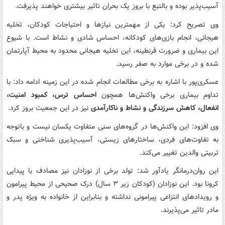
آسیب‌پذیر بوده و بالتبع با بروز یک بحران تاثیر بیشتری خواهند پذیرفت.
وی تصریح کرد: یکی از مهمترین نیازها و احتیاجات کودکان، تخلیه
هیجانی، انجام بازی‌های کودکانه، احساس شادی و نشاط است. با شیوع
این بیماری و ضرورت قرنطینه، این تخلیه هیجانی محدود به محیط آپارتمان
شده و در برخی موارد به صفر رسید.
عسکری‌پور با اشاره به برخی مطالعات انجام شده در این زمینه ادامه داد: با
تداوم بیماری برخی واکنش‌ها همچون
احساس ترس، کمبود امنیت،
انفعال، کاهش سرزندگی و نشاط و ناکارآمدی
نیز در این جمعیت بروز کرد.
وی افزود: این واکنش‌ها در گروه‌های سنی متفاوت یکسان نیست و باتوجه
به تفاوت‌های فردی، ساختارهای زیستی، آسیب‌پذیری شناختی و سبک
تربیتی والدین تغییر می‌کند.
این روان‌درمانگر یادآور شد: تولد برخی از نوزادان نیز مصادف با پیدایی
کرونا بود. این نوزادان (کودکان زیر ۳ سال) درک صحیحی از محیط پیرامون
و رویدادهای انتزاعی پیرامونی نداشته و بنابراین از خانواده به ویژه پدر و
مادر تاثیر می‌پذیرند.