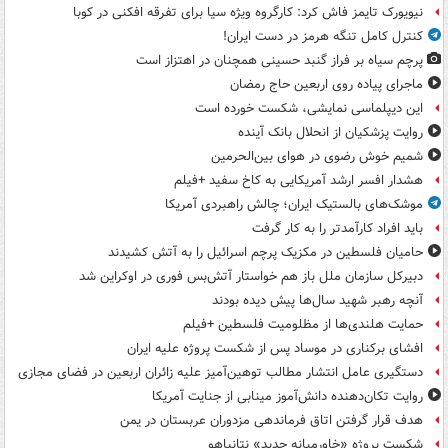
نیویورک تایمز فاش کرد: کارگروه ویژه سیا برای تفرقه افکنی در کوبا
کنترل کامل تنگه هرمز در دست ایران!
پرچم سیاه بر فراز گنبد حسینی همچنان در اهتزاز است
ماجرای پیاده روی اربعین حاج رمضان
این دیپلماسی نمایشی، شکست خورده است
روایت پزشکیان از انحلال بانک آینده
شمیم خوش رضوی در هوای بین‌الحرمین
هشدار افسر ارشد آمریکایی به کاخ سفید +فیلم
موشک‌های بالستیک ایران؛ چالش راهبردی آمریکا
باید افراد کارآمدتر را به کار گرفت
حامیان فلسطین در مکزیک پرچم اسرائیل را به آتش کشیدند
دبیرکل سازمان ملل باز هم خواستار آتش‌بس فوری در اوکراین شد
آنچه رهبر شهید سال‌ها پیش دیده بودند
حمایت هلندی‌ها از مظلومیت فلسطین +فیلم
افشای برکناری در موساد پس از شکست پروژه علیه ایران
دستگیری عامل انتشار مطالب توهین‌آمیز علیه زائران اربعین در فضای مجازی
روایت تکان‌دهنده دانش‌آموز مینابی از جنایت آمریکا
هدف قرار گرفتن اتاق‌ فرماندهی مزدوران عربستان در یمن
شکست پروژه «خاورمیانه جدید» نتانیاهو