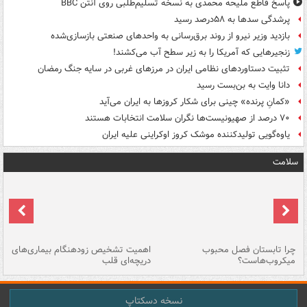
پاسخ قاطع ملیحه محمدی به نسخه تسلیم‌طلبی روی آنتن BBC
پرشدگی سدها به ۵۸درصد رسید
بازدید وزیر نیرو از روند برق‌رسانی به واحدهای صنعتی بازسازی‌شده
زنجیرهایی که آمریکا را به زیر سطح آب می‌کشند!
تثبیت دستاوردهای نظامی ایران در مرزهای غربی در سایه جنگ رمضان
دانا وایت به بن‌بست رسید
«کمانِ پرنده» چینی برای شکار کروزها به ایران می‌آید
۷۰ درصد از صهیونیست‌ها نگران سلامت انتخابات هستند
یاوه‌گویی تولیدکننده موشک کروز اوکراینی علیه ایران
سلامت
ی
چرا تابستان فصل محبوب
اهمیت تشخیص زودهنگام بیماری‌های
نا
میکروب‌هاست؟
دریچه‌ای قلب
عو
نسخه دسکتاپ