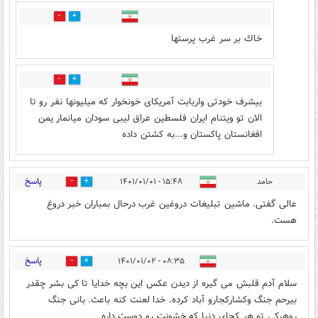
1
2
خاك بر سر غرب پرستها
1
4
بیشرف خودتی واربابت آمریکای خونخوار که میلیونها نفر رو تا
الان تو ویتنام ایران فلسطین عراق لیبی سودان میانمار یمن
افغانستان پاکستان و...به کشتن داده
پاسخ
حامد
۱۵:۴۸ - ۱۴۰۱/۰۱/۰۱
1
4
عالی گفتی. ماشین تبلیغات دروغین غرب درحال بمباران خبر دروغ
هست.
پاسخ
۰۸:۳۵ - ۱۴۰۱/۰۱/۰۲
0
1
سلام آدم قلبش می گیره از دیدن عکس این بچه خدایا تا کی بشر چقدر
بیرحم جنگ وکشارکجارو آباد کرده. خدا لعنت کنه باعث. بانی جنگ
روهرکی تو هر کجای دنیا که خشونت رو دوست داره