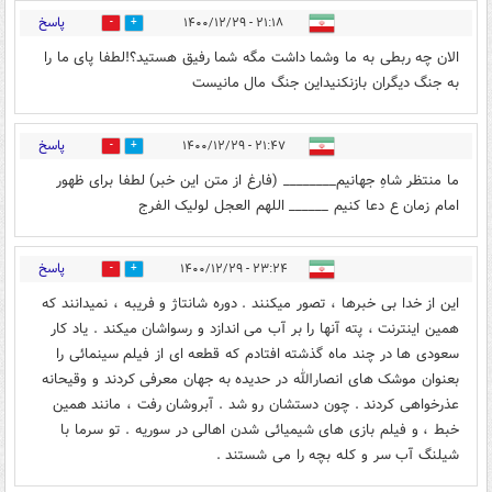
پاسخ
۲۱:۱۸ - ۱۴۰۰/۱۲/۲۹
1
0
الان چه ربطی به ما وشما داشت مگه شما رفیق هستید؟!لطفا پای ما را
به جنگ دیگران بازنکنیداین جنگ مال مانیست
پاسخ
۲۱:۴۷ - ۱۴۰۰/۱۲/۲۹
1
0
ما منتظر شاهِ جهانیم________ (فارغ از متن این خبر) لطفا برای ظهور
امام زمان ع دعا کنیم ______ اللهم العجل لولیک الفرج
پاسخ
۲۳:۲۴ - ۱۴۰۰/۱۲/۲۹
1
0
این از خدا بی خبرها ، تصور میکنند . دوره شانتاژ و فریبه ، نمیدانند که
همین اینترنت ، پته آنها را بر آب می اندازد و رسواشان میکند . یاد کار
سعودی ها در چند ماه گذشته افتادم که قطعه ای از فیلم سینمائی را
بعنوان موشک های انصارالله در حدیده به جهان معرفی کردند و وقیحانه
عذرخواهی کردند . چون دستشان رو شد . آبروشان رفت ، مانند همین
خبط ، و فیلم بازی های شیمیائی شدن اهالی در سوریه . تو سرما با
شیلنگ آب سر و کله بچه را می شستند .