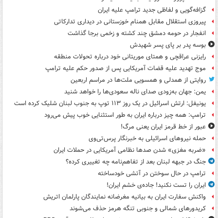
گزافه‌گویی و لفاظی جدید ترامپ علیه ایران
پیروزی استقلال مقابل همنام خوزستانی در دیداری تدارکاتی
انفجار در حومه دمشق چند کشته و زخمی برجا گذاشت
بوسه‌ پدر بر پای پسر شهیدش
رایزنی عراقچی و همتای موریتانی خود درباره تحولات منطقه
موج تهدید علیه قضات آمریکایی پس از صدور حکم علیه ترامپ
روایتی از همدلی و همسویی ملت‌ها در مراسم اربعین
یمن: جهان به‌زودی صدای ناله سعودی‌ها را خواهد شنید
یونیفل: ارتش اسرائیل در یک روز ۱۱۳ توپ به جنوب لبنان شلیک کرده است
ترامپ: همه چیز درباره ایران به طور استثنایی خوب پیش می‌رود
عبور از خط قرمز ایران یعنی مرگ!
حمله نیروهای اسرائیلی به خبرنگار پرس‌تی‌وی
«ضربه مغزی» شدن صدها نظامی آمریکایی در حملات ایران
جنگ در جبهه لبنان بعد از تفاهم‌نامه چه تغییری کرده؟
ترامپ در حال سوختن در آتشی خودساخته
ایران را تست نکنید! جاده‌ی خشم ایران!
واکنش سفارت ایران به بیانیه مغرضانه نمایندگان پارلمان اتریش
کریدورهای شمالی و جنوبی تنگه هرمز حذف می‌شوند