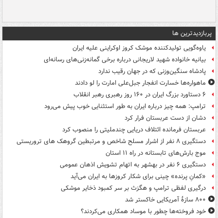
پربازدیدترین ها
یاوه‌گویی تولیدکننده موشک کروز اوکراینی علیه ایران
بیانیه خانواده شهید لاریجانی درباره برخی گمانه‌زنی‌های رسانه‌ای
پادشاه سنگین‌وزنی که در جهان رقیب ندارد
ماهواره‌ها خسارت انفجار جبل‌علی امارت را لو دادند
۶ دستاورد بزرگ ایران در ۱۶۰ روز رهبری رهبر انقلاب
ترامپ: همه چیز درباره ایران به طور استثنایی خوب پیش می‌رود
دشان از دست عربستان فرار کرد
عربستان فرمانده ائتلاف دریایی چندملیتی را منصوب کرد
دستگیری ۸ نفر از اشرار مسلح شاخص و مرتبطین گروهک های تروریستی
موج بارش‌های تابستانه در راه ۱۱ استان
دستگیری ۶ نفر در بهشهر به اتهام تشویش اذهان عمومی
«کمانِ پرنده» چینی برای شکار کروزها به ایران می‌آید
درگیری لفظی ترامپ و هگزث بر سر کمبود ذخایر موشکی
۸۰۰ سازۀ آمریکایی خاکستر شد
خود فروخته‌ها چطور با موساد همکاری می‌کردند؟