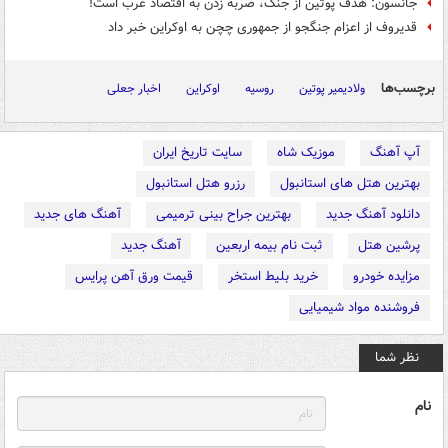
جانسون: هدف پوتین از جنگ، ضربه زدن به اقتصاد غرب است!
قدیروف از اعزام جنگجو از جمهوری چچن به اوکراین خبر داد
برچسب‌ها
ولادیمیر پوتین
روسیه
اوکراین
اخبار جعلی
آپ آهنگ
موزیک شاه
سایت تاریخ ایران
بهترین هتل های استانبول
رزرو هتل استانبول
دانلود آهنگ جدید
بهترین جراح بینی ترمیمی
آهنگ های جدید
پرشین هتل
ثبت نام بیمه اربعین
آهنگ جدید
مزایده خودرو
خرید بلیط استخر
قیمت ورق آهن پرایس
فروشنده مواد شیمیایی
نظر شما
نام