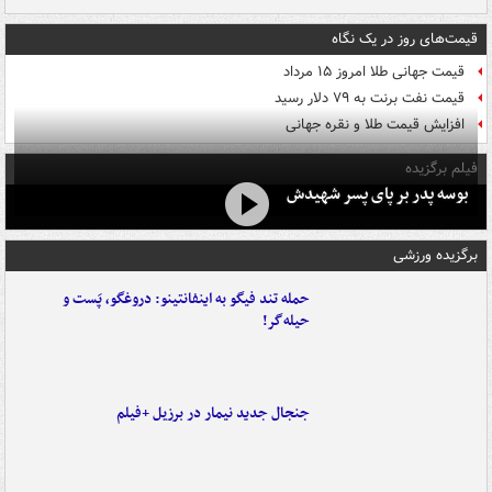
قیمت‌های روز در یک نگاه
قیمت جهانی طلا امروز ۱۵ مرداد
قیمت نفت برنت به ۷۹ دلار رسید
افزایش قیمت طلا و نقره جهانی
فیلم برگزیده
بوسه‌ پدر بر پای پسر شهیدش
برگزیده ورزشی
حمله تند فیگو به اینفانتینو: دروغگو، پَست‌ و
حیله‌گر!
جنجال جدید نیمار در برزیل +فیلم