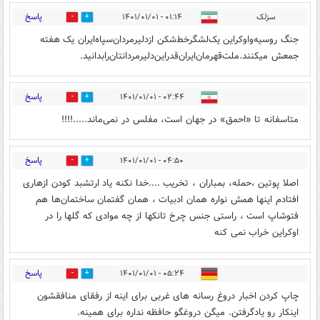
پاسخ
سزلک
۰۱:۱۴ - ۱۴۰۱/۰۱/۰۱
0
0
جنگ‌ روسیه‌واوکراین یک‌لشگرخط‌شکن ازدلیرمردان‌سپاه‌ایران یک هفته
جمعش میکنند.ملت‌قهرمان‌ایران‌قدراین‌دلیرمردانتان‌رابدانید.
پاسخ
۰۲:۴۴ - ۱۴۰۱/۰۱/۰۱
0
0
متاسفانه تا «احمق» در جهان است، مفلس در نمی‌ماند.....!!!!
پاسخ
۰۴:۵۰ - ۱۴۰۱/۰۱/۰۱
0
1
اصلا پوتین ،حمله، بمباران ، تخریب ....خدا نکنه یاد ارتشبد کودن ازهاری
افتادم اینها همش نواره همان ادبیات ، همان گفتمان ساختمان‌ها هم
فتوشاپ است ، راستی جنس چرخ تانکها از چه موادی که گلها را در
اوکراین خراب نمی کنه
پاسخ
۰۵:۲۴ - ۱۴۰۱/۰۱/۰۱
1
2
چاپ کردن اخبار دروغ رسانه های غربی برای اینه از رفقای منافقشون
اینکار رو یادگرفتن. میگن دروغگو حافظه نداره برای همینه.