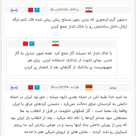
پاسخ
۲۳:۱۰ - ۱۴۰۰/۱۲/۲۸
3
32
دمتون گرم اینجوری که زدین بتون مسلح ریش ریش شده فک کنم دیگه
اراذل داخل ساختمان رو با خاک انداز جمع کردن
1
2
با خاک انداز که نمیشه گاز جمع کرد. همه شون تبدیل به گاز
شدن. بجای تابوت از بادکنک استفاده کردن. برای هر
صهیونیست ی بادکنک از گازهای بعد از انفجار پر کردن.
پاسخ
پرویز
۰۰:۱۵ - ۱۴۰۰/۱۲/۲۹
0
1
به امید خدا بقیه اش در حمله بعدی نابود میشه ، حق بود ایران در حمله
داعش به کردستان عراق دخالت نمی‌کرد ، دشمنی کردهای عراق با ایران
واقعا یک معما است ، اگر کمکهای حکومت در قبل از انقلاب به ملا
مصطفی نبود صدام کردها را تکه تکه میکرد ، بعد از انقلاب باز ایران بود
که پس از یورش داعش بداد اینها رسید و در عوض برادران کرد ما پرچم
اسراییل رو بلند کردند ، بخش های از اروپای شرقی هم با خدعه