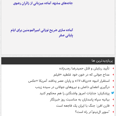
جاده‌های مشهد آماده میزبانی از زائران رضوی
آماده سازی ضریح نورانی امیرالمومنین برای ایام
پایانی صفر
پربازدیدترین ها
تأیید ربایش و قتل حمیدرضا رجب‌زاده
مداح جوانی که در خون خود غلطید +فیلم
استقرار انبوه «دی‌اف‑۱۷» و پایان عصر پدافند آمریکا +عکس
درگیری اعضای داعش و نیروهای جولانی در سیده زینب
پزشکیان: جنایات امروز واشنگتن را هم محکوم کنید
بیانیه سپاه پاسداران به مناسبت روز خبرنگار
فارن افرز: جنگ با ایران یک فاجعه است
"سوپر ال‌نینو"در راه است؟