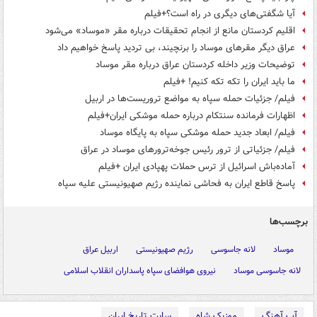
آیا شگفتی‌های دیگری در راه است؟+فیلم
اقلیم کردستان مانع از انجام تحقیقات درباره مقر «موساد» می‌شود
عراق دیگر مقرهای موساد را برنچیند، بی تردید پاسخ خواهیم داد
توضیحات وزیر داخله کردستان عراق درباره مقر موساد
ما باید ایران را تکه تکه کنیم! +فیلم
فیلم/ جزئیات حمله سپاه به مواضع تروریست‌ها در اربیل
اظهارات فرمانده سنتکام درباره حمله موشکی ایران+فیلم
فیلم/ ابعاد جدید حمله موشکی سپاه به پایگاه موساد
فیلم/ جزئیاتی از ترور رئیس جوخه‌ترورهای موساد در عراق
آماده‌باش اسرائیل از ترس حملات پهپادی ایران +فیلم
پاسخ قاطع ایران به فحاشی نماینده رژیم صهیونیستی علیه سپاه
برچسب‌ها
موساد
لانه جاسوسی
رژیم صهیونیستی
اربیل عراق
لانه جاسوسی موساد
نیروی هوافضای سپاه پاسداران انقلاب اسلامی
آپ آهنگ
موزیک شاه
سایت تاریخ ایران