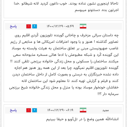
تاحالا اینجوری نشون نداده بودند. خوب داغون کردید لانه شیطانو .خدا
اجرتون بده. دستتونو میبوسم
پاسخ
۰۵:۴۹ - ۱۴۰۰/۱۲/۲۹
0
2
چه داستان سرائی مزخرف و چاخانی گوینده تلویزیون کُردی اقلیم روی
تصاویر گذاشته ! هنوز و با وجود اعترافات امریکائی ها و منابعی از رژیم
غاصب صهیونیستی مبنی بر تعلق ساختمان به هیئت وابسته به موساد
این گوینده کُرد و شبکه مطبوعش با ادعا هائی مسخره مذبوحانه سعی
میکنند ساختمان را مسکونی و محل زندگی خانواده برزنجی تلقی کنند !!
گوینده تلویزیون اقلیم نمیگوید چرا بعد از این همه روز هنوز هم اجازه
داده نشده خبرنگاران به درستی و بصورت کامل از داخل ساختمان دیدن
کنند و فیلم و گزارش تهیه کنند تا معلوم شود این ساختمان لانه
خفاشان خونخوار موساد بوده یا منزل و محل زندگی خانواده شیخ برزنجی
سرمایه دار ؟!!
پاسخ
مجید
۰۶:۱۹ - ۱۴۰۰/۱۲/۲۹
1
1
انشاءالله همین وضع را در تل‌آویو و حیفا ببينيم