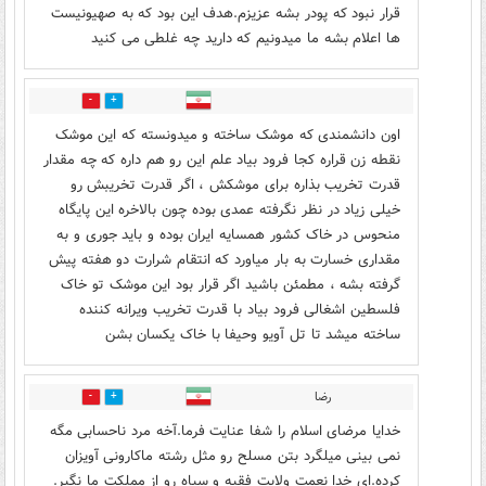
قرار نبود که پودر بشه عزیزم.هدف این بود که به صهیونیست
ها اعلام بشه ما میدونیم که دارید چه غلطی می کنید
1
4
اون دانشمندی که موشک ساخته و میدونسته که این موشک
نقطه زن قراره کجا فرود بیاد علم این رو هم داره که چه مقدار
قدرت تخریب بذاره برای موشکش ، اگر قدرت تخریبش رو
خیلی زیاد در نظر نگرفته عمدی بوده چون بالاخره این پایگاه
منحوس در خاک کشور همسایه ایران بوده و باید جوری و به
مقداری خسارت به بار میاورد که انتقام شرارت دو هفته پیش
گرفته بشه ، مطمئن باشید اگر قرار بود این موشک تو خاک
فلسطین اشغالی فرود بیاد با قدرت تخریب ویرانه کننده
ساخته میشد تا تل آویو وحیفا با خاک یکسان بشن
رضا
2
9
خدایا مرضای اسلام را شفا عنایت فرما.آخه مرد ناحسابی مگه
نمی بینی میلگرد بتن مسلح رو مثل رشته ماکارونی آویزان
کرده.ای خدا نعمت ولایت فقیه و سپاه رو از مملکت ما نگیر.