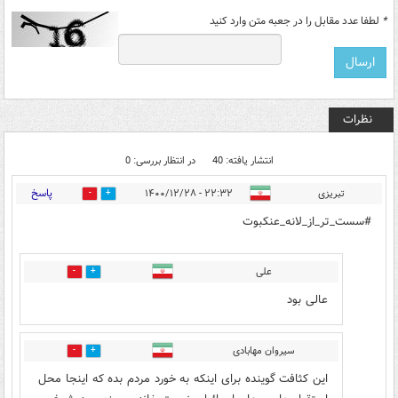
*
لطفا عدد مقابل را در جعبه متن وارد کنید
نظرات
انتشار یافته: 40
در انتظار بررسی: 0
پاسخ
تبریزی
۲۲:۳۲ - ۱۴۰۰/۱۲/۲۸
3
34
#سست_تر_از_لانه_عنکبوت
علی
2
6
عالی بود
سیروان مهابادی
1
6
این کثافت گوینده برای اینکه به خورد مردم بده که اینجا محل