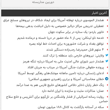
دوربین مداربسته
ات
آخرین اخبار
هشدار الموسوی درباره توطئه آمریکا برای ایجاد شکاف در نیروهای مسلح عراق
تعطیلی تدریجی مراکز دیالیز خصوصی به دلیل انباشت بدهی بیمه‌ها
خاویر باردم؛ یک ستاره در برابر سکوت جهان
خدمه ناو لینکلن: پس از ۸ ماه حضور در دریا خسته و درمانده‌ شدیم
توافق بغداد و شرکت «شورون» برای احداث خط لوله بصره
۴ متهم قتل حمیدرضا رجب‌زاده دستگیر شدند
ولایتی: نیروهای خارجی باید منطقه را ترک کنند
هشدار دبیر شورای عالی امنیت ملی به امریکا درباره تنگه هرمز
پرونده حقوقی جنایت جنگی آمریکا در میناب به جریان افتاد
ادعای زلنسکی درباره تامین ماهانه موشک‌های رهگیر توسط آمریکا
خطای محاسباتی آمریکا و برتری راهبردی جمهوری اسلامی!
زنگ خطر پایان ذخایر دفاعی کشورهای خلیج فارس هم به صدا درآمد
عمان: مذاکرات مثبت و سازنده با ایران ادامه دارد
روایت رسانه اسرائیلی از فشار واشنگتن بر تل‌آویو برای آتش‌بس و خلع سلاح
حماس
سکه در آستانه بازگشت به کانال ۱۸۸ میلیون تومان