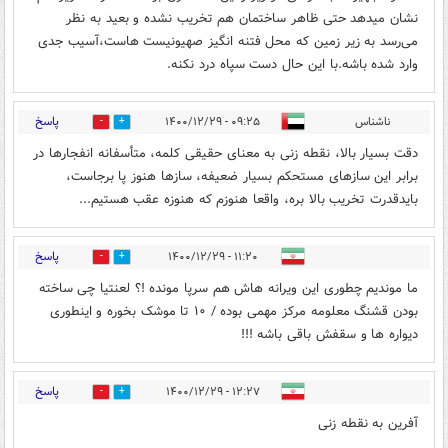
نشان میدهد حتی ظاهر ساختمان هم تخریب نشده و بعید به نظر
می‌رسد به زیر زمین که محل فتنه انگیز صهیونیست هاست،آسیب جدی
وارد شده باشه.با این حال دست سپاه درد نکنه.
پاسخ
ناشناس
۰۹:۲۵ - ۱۴۰۰/۱۲/۲۹
3
98
دقت بسیار بالا، نقطه زنی به معنای حقیقی کلمه، متأسفانه انفجارها در
برابر این سازهای مستحکم بسیار ضعیفه، سازها هنوز پا برجاست،
بایدقدرت تخریب بالا بره، واقعا هنوزم که هنوزه عقب هستیم...
پاسخ
۱۱:۲۰ - ۱۴۰۰/۱۲/۲۹
1
2
ما موندیم چطوری این ویرانه هاش هم سرپا مونده !؟ لعنتیا چی ساخته
بودن قشنگ معلومه مرکز مهمی بوده / ۱۰ تا موشک بخوره و اینطوری
دیواره ها و سقفش باقی باشه !!!
پاسخ
۱۲:۲۷ - ۱۴۰۰/۱۲/۲۹
0
3
آفرین به نقطه زنی