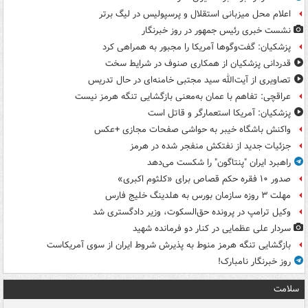
اعلام محل میزبانی استقلال و پرسپولیس در لیگ برتر
نشست خبری رئیس جمهور در روز خبرنگار
پزشکیان: گفت‌وگوها آمریکا را مجبور به همراهی کرد
قدردانی پزشکیان از همکاری صنوف در شرایط سخت
تصاویری از آیت‌الله سید مجتبی خامنه‌ای در حال تدریس
عراقچی: تفاهم با عمان به‌معنی بازگشایی تنگه هرمز نیست
پزشکیان: آمریکا استعمارگر و قاتل است
واکنش باشگاه خیبر به حواشی صفحات مجازی +عکس
جزئیات جدید از نفتکش منفجر شده در هرمز
راهبرد ایران "پنتاگون" را شکست می‌دهد
صدور ۱۰ فقره حکم قصاص برای «کلثوم اکبری»
مهلت ۳ روزه سازمان بورس به هلدینگ خلیج فارس
وکیل ترامپ در پرونده حق‌السکوت، وزیر دادگستری شد
سردار علی عظمایی در کنار دو فرمانده شهید
بازگشایی تنگه هرمز منوط به پذیرش شروط ایران از سوی آمریکاست
روز خبرنگار نامبارک!
سلامت