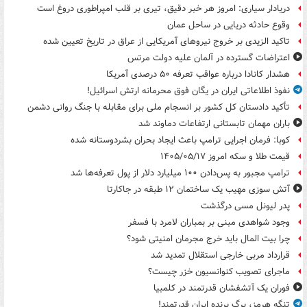
دریادار سیاری: امروز هر خبر دقیق، تیری بر قلب امپراطوری دروغ است
وقوع حادثه دریایی در ساحل عمان
تاکید الزیدی بر خروج نیروهای آمریکایی از عراق در تاریخ تعیین شده
اعتراضات گسترده در آلمان علیه دولت مرتس
هشدار کانادا درباره عواقب تعرفه ۵۰ درصدی آمریکا
نفوذ اطلاعاتی ایران در یگان فوق محرمانه ارتش اسرائیل!
تأکید دادستان کل کشور بر انسجام ملی برای مقابله با جنگ روانی دشمن
باران مهمان تابستانی ارتفاعات دماوند شد
کوبا: فرمان اجرایی ترامپ باعث ایجاد بحران بشردوستانه شده
قیمت طلا و سکه امروز ۱۴۰۵/۰۵/۱۷
ترامپ مجبور به پس‌دادن ۱۰۰ میلیارد دلار از پول تعرفه‌ها شد
آتش سوزی مهیب یک ساختمان ۱۲ طبقه در جاکارتا
پدر لیونل مسی درگذشت
وجود شواهدی مبنی بر بمباران لامرد با فسفر
چرا بیت المال باید خرج مجرمان امنیتی شود؟
قرارداد مربی خارجی استقلال تمدید شد
ماجرای تصویب کنوانسیون خزر چیست؟
فوران یک آتشفشان قدرتمند در کلمبیا
تنگه هرمز، برگ برنده ایران قدرتمند!