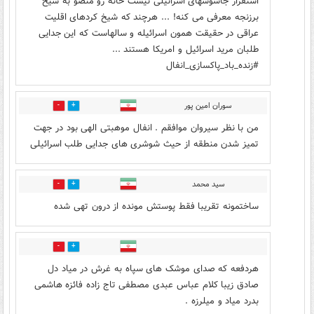
استقرار جاسوسهای اسرائیلی نیست خانه رو منصو به شیخ
برزنجه معرفی می کنه! ... هرچند که شیخ کردهای اقلیت
عراقی در حقیقت همون اسرائیله و سالهاست که این جدایی
طلبان مرید اسرائیل و امریکا هستند ...
#زنده_باد_پاکسازی_انفال
سوران امین پور
0
3
من با نظر سیروان موافقم . انفال موهبتی الهی بود در جهت
تمیز شدن منطقه از حیث شوشری های جدایی طلب اسرائیلی
سید محمد
0
2
ساختمونه تقریبا فقط پوستش مونده از درون تهی شده
1
8
هردفعه که صدای موشک های سپاه به غرش در میاد دل
صادق زیبا کلام عباس عبدی مصطفی تاج زاده فائزه هاشمی
بدرد میاد و میلرزه .