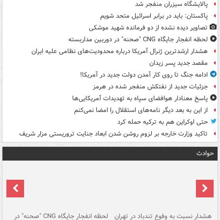
پالایشگاه سیزران منفجر شد
پاکستان: باید در برابر اسرائیل متحد شویم
تصاویر دیده‌ نشده از دو فرمانده شهید موشکی
لحظه انفجار جایگاه CNG "صحنه" در دوربین مداربسته
هشدار ارشدترین ژنرال آمریکا درباره محدودیت‌های نظامی علیه ایران
مقصد جدید پسر زیدان
ادامه جنگ تا روی کار آمدن دولت جدید در آمریکا!
جزئیات جدید از نفتکش منفجر شده در هرمز
پاسخ معنادار هوافضای سپاه به تهدیدات آمریکایی‌ها
از این به بعد دیگر نامه‌های استقلال را امضا نمی‌کنم
حتی اوکراین هم به ترکیه حمله کرد
تاکید وزارت خارجه بر لزوم روشن شدن ابعاد جنایت تروریستی مزار شریف
حوادث
ای
هشدار نسبت به وفوع تندباد در تهران
لحظه انفجار جایگاه CNG "صحنه" در
دس