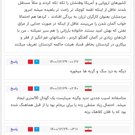
کشورهای اروپایی و آمریکا وطنشان را تکه تکه کردند و مثلاً مستقل
شدند غافل از اینکه لقمه کوچک تر راحت تر بلعیده میشه امروز
مردمشان بعنوان کارگران ارزان به بردگی افتادند ، کردها هم احتمالا
خواب آلمان شدن را می‌بینند غافل از اینکه در صورت جدایی از عراق
نفتی که بهش امید بستند خانواده بارزانی را هم سیر نمیکنه ، من با
کردهای زیادی در آلمان گفتگو کردم ، داستانهای غم انگیز از فقر و
بیکاری در کردستان بخاطر فساد هیئت حاکمه کردستان تعریف میکنند
پاسخ
۰۰:۲۷ - ۱۴۰۰/۱۲/۲۹
1
1
دیگه به درد سگ و گربه ها میخوره
پاسخ
۰۲:۴۰ - ۱۴۰۰/۱۲/۲۹
0
33
متاسفانه اسیب جددی ندید وگرنه میبایست یک گودال 50متری ایجاد
میشد. احتمال زیاد مشقی زده یا برای برجام بود یا از قبل هماهنگ شده
بود که با فلان کلاهک بزنه
پاسخ
۰۳:۱۱ - ۱۴۰۰/۱۲/۲۹
2
2