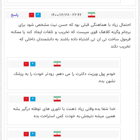
پاسخ
۲۲:۴۶ - ۱۴۰۰/۱۲/۲۸
33
4
احتمال زیاد با هماهنگی قبلی بود که حسن نیت مشخص شود برای
برجام وگرنه کلاهک قوی میبست که تخریب و تلفات ایجاد کند یا ممکنه
فرمول ساخت تی ان تی اشتباه داده باشند به دانشمندان داخلی که
تخریب نکند
1
6
خودم پول ویزیت دکترت را می دهم. زودتر خودت را به پزشک
نشون بده.
1
4
خدا شفا بده.وقتی زیاد ذهنت با تئوری های توطئه درگیر بشه
همین میشه نتیجش.به خودت کمی استراحت بده
2
5