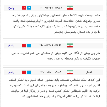
پاسخ
۱۳:۵۷ - ۱۴۰۰/۱۲/۲۹
0
7
فقط دوست داریم کلاهک های انفجاری موشکهای ایرانی ضمن فشرده
سازی وکوچک شدن ابعادبدنه قدرت انفجاری ۱۰برابربیشترداشته باشه
دفعه بعد یعنی هرتیرموشک بالستیک ایران کار۱۰ده موشک خیبرشکن
راانجام بده درمدل بعدونسل جدیدتر
پاسخ
۱۴:۴۳ - ۱۴۰۰/۱۲/۲۹
0
1
هر چی بیش تر نگاه می کنیم بیش تر مطمئن می شم تخریب خاصی
صورت نگرفته و یکم محوطه به هم ریخته
پاسخ
افشار
۰۹:۰۸ - ۱۴۰۱/۰۱/۰۱
0
0
این کردها نمک نشناس هستند باید بهشون حمله کنیم باید لشکر اسلام
اقلیم شیطانی را فتح کند پیشنهاد من به دولتمردان این است که بهمراه
ترکیه به اقلیم شیطانی لشکر کشی کنند و دنار از روزگار اینا در بیاورند
اینا شدند لشکر پیاده نظام آمریکا و اسرائیل خدا لعنتشون کند