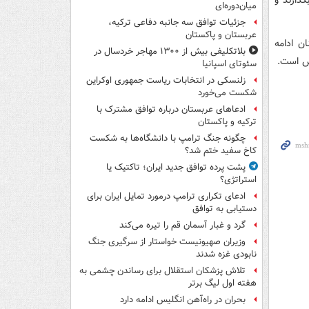
گذارند و
میان‌دوره‌ای
جزئیات توافق سه جانبه دفاعی ترکیه،
عربستان و پاکستان
ن ادامه
بلاتکلیفی بیش از ۱۳۰۰ مهاجر خردسال در
یش است.
سئوتای اسپانیا
زلنسکی در انتخابات ریاست جمهوری اوکراین
شکست می‌خورد
ادعاهای عربستان درباره توافق مشترک با
ترکیه و پاکستان
چگونه جنگ ترامپ با دانشگاه‌ها به شکست
کاخ سفید ختم شد؟
پشت پرده توافق جدید ایران؛ تاکتیک یا
استراتژی؟
ادعای تکراری ترامپ درمورد تمایل ایران برای
دستیابی به توافق
گرد و غبار آسمان قم را تیره می‌کند
وزیران صهیونیست خواستار از سرگیری جنگ
نابودی غزه شدند
تلاش پزشکان استقلال برای رساندن چشمی به
هفته اول لیگ برتر
بحران در راه‌آهن انگلیس ادامه دارد