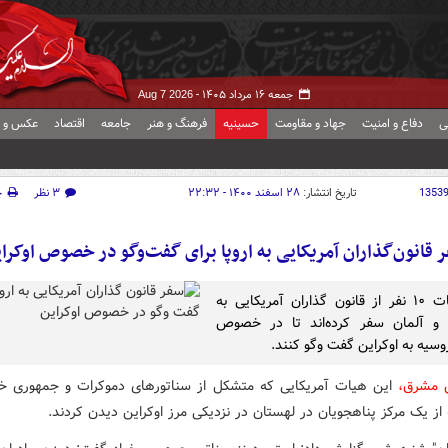
جمعه ۱۶ مرداد ۱۴۰۵ -
Aug 7 2026
ی
دفاع و امنیت
جهاد و مقاومت
حسینیه
فرهنگ و هنر
جامعه
اقتصاد
عکس و ف
1353
تاریخ انتشار:
۲۸ اسفند ۱۴۰۰ - ۲۲:۳۲
۳ نظر
چ
 قانون‌گذاران آمریکایی به اروپا برای گفت‌وگو در خصوص اوکرا
یک هیات ۱۰ نفر از قانون گذاران آمریکایی به
 و آلمان سفر کرده‌اند تا در خصوص
وسیه به اوکراین گفت وگو کنند.
ش مشرق،
این هیات آمریکایی که متشکل از سناتورهای دموکرات و جمهوری خ
از یک مرکز پناهجویان در لهستان در نزدیکی مرز اوکراین دیدن کردند.