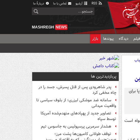
RSS
آرشیو
تماس با ما
دربارهٔ ما
MASHREGH
NEWS
یلم
دیدگاه
پیوندها
بازار
اپ
پربازدیدترین ها
ین
پدر شاهرودی پس از قتل پسرش، جسد را در
چاه مخفی کرد
سامانه ضد موشکی لیزری؛ از بلوف سیاسی تا
واقعیت میدانی
تصاویر جدید از پهپادهای منهدم‌شده آمریکا
توسط سپاه
واه است
هشدار سرمربی پرسپولیس به جاسوس تیم
توقف طولانی کامیون‌ها پشت مرز؛
صورت‌حساب سنگینی که به اقتصاد می‌رسد