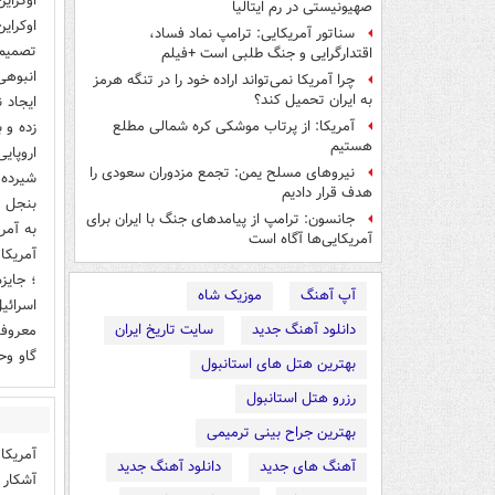
اوکرای
صهیونیستی در رم ایتالیا
اوکرای
سناتور آمریکایی: ترامپ نماد فساد،
تصمیم 
اقتدارگرایی و جنگ طلبی است +فیلم
انبوهی
چرا آمریکا نمی‌تواند اراده خود را در تنگه هرمز
به ایران تحمیل کند؟
ایجاد 
زده و 
آمریکا: از پرتاب موشکی کره شمالی مطلع
هستیم
اروپایی
نیروهای مسلح یمن: تجمع مزدوران سعودی را
شیرده 
هدف قرار دادیم
جانسون: ترامپ از پیامدهای جنگ با ایران برای
آمریکایی‌ها آگاه است
آمریکا
؛ جایز
آپ آهنگ
موزیک شاه
دانلود آهنگ جدید
سایت تاریخ ایران
معروفن
گاو وح
بهترین هتل های استانبول
رزرو هتل استانبول
بهترین جراح بینی ترمیمی
آمریکا
آهنگ های جدید
دانلود آهنگ جدید
آشکار 