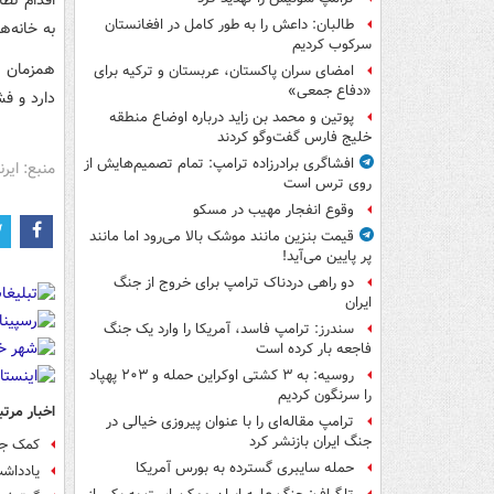
اقدام نظا
طالبان: داعش را به طور کامل در افغانستان
به خانه‌ه
سرکوب کردیم
همزمان ب
امضای سران پاکستان، عربستان و ترکیه برای
«دفاع جمعی»
دارد و ف
پوتین و محمد بن زاید درباره اوضاع منطقه
خلیج فارس گفت‌وگو کردند
افشاگری برادرزاده ترامپ: تمام تصمیم‌هایش از
منبع: ایرنا
روی ترس است
وقوع انفجار مهیب در مسکو
قیمت بنزین مانند موشک بالا می‌رود اما مانند
پر پایین می‌آید!
دو راهی دردناک ترامپ برای خروج از جنگ
ایران
سندرز: ترامپ فاسد، آمریکا را وارد یک جنگ
فاجعه بار کرده است
روسیه: به ۳ کشتی اوکراین حمله و ۲۰۳ پهپاد
را سرنگون کردیم
اخبار مرتب
ترامپ مقاله‌ای را با عنوان پیروزی خیالی در
جنگ ایران بازنشر کرد
کمک جدید ۸۰۰میلیون دلاری آ
حمله سایبری گسترده به بورس آمریکا
یادداش