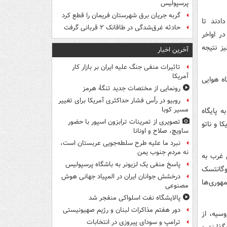
پرسپولیس
گربه جریان برق شهرستان فریمان را قطع کرد
ادند تا
حادثه غرق‌شدگی در طاقانک ۲ قربانی گرفت
ر اواخر
یز نتیجه
آخرین اخبار
تاثیرات منفی جنگ علیه ایران بر بازار کار
آمریکا
بنی بر ارسال جنگنده‌های میگ ۲۹ به پایگاه هوایی
رونمایی از مختصات جدید تنگۀ هرمز
روبیو در رأس فشار حداکثری آمریکا برای تغییر
مسیر کوبا
 پایگاه
تصویری از تمرینات ترابزون اسپور با حضور
ا و ناتو
ساویچ، صلاح و اونانا
نبرد ما علیه طرح سلطه‌جویی عربستان است،
نه مردم جنوب یمن
 از بی‌توجهی غرب به
پاسخ منفی یک لزیونر به باشگاه پرسپولیس
وگانتسک
درخشش جوانان ایران در المپیاد جهانی هوش
هوری‌ها
مصنوعی
پالایشگاه نفت اسلواکی منفجر شد
دور هفتم مذاکرات لبنان و رژیم صهیونیستی
لی روسیه، از
ترامپ و سودای پیروزی در انتخابات