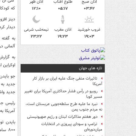
"سی ان ا
اذان صبح
طلوع آفتاب
اذان ظهر
که کودکا
۱۲:۱۰
۰۵:۱۷
۰۳:۴۲
دینز افز
دیدار کر
غروب خورشید
اذان مغرب
نیمه‌شب شرعی
۲۳:۲۲
۱۹:۲۳
۱۹:۰۳
به گفته 
آلمانی د
به گزارش
اوکراین ا
تازه های جهان
جو بایدن
تاثیرات منفی جنگ علیه ایران بر بازار کار
آمریکا
روبیو در رأس فشار حداکثری آمریکا برای تغییر
جدید واش
مسیر کوبا
رئیس جمه
نبرد ما علیه طرح سلطه‌جویی عربستان است،
نه مردم جنوب یمن
آمریکا به
دور هفتم مذاکرات لبنان و رژیم صهیونیستی
بایدن تو
ترامپ و سودای پیروزی در انتخابات
۸۰۰ س
میان‌دوره‌ای