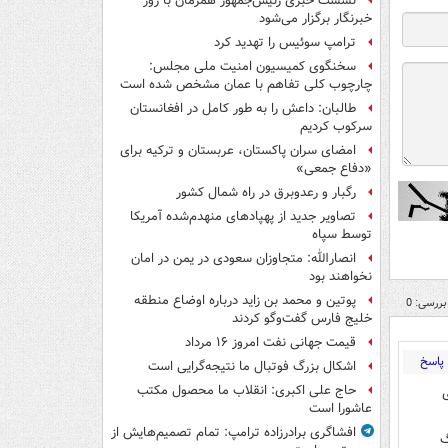
نشست خبری رئیس‌جمهور همزمان با روز
خبرنگار برگزار می‌شود
ترامپ سوئیس را تهدید کرد
سخنگوی کمیسیون امنیت ملی مجلس:
چارچوب کلی تفاهم با عمان مشخص شده است
طالبان: داعش را به طور کامل در افغانستان
سرکوب کردیم
امضای سران پاکستان، عربستان و ترکیه برای
«دفاع جمعی»
رگبار و رعدوبرق در راه شمال کشور
تصاویر جدید از پهپادهای منهدم‌شده آمریکا
توسط سپاه
انصارالله: متجاوزان سعودی در یمن در امان
نخواهند بود
پوتین و محمد بن زاید درباره اوضاع منطقه
بررسی: 0
خلیج فارس گفت‌وگو کردند
قیمت جهانی نفت امروز ۱۶ مرداد
پاسخ
اشکال بزرگ فوتبال ما نتیجه‌گرایی است
حاج علی اکبری: انقلاب ما محصول مکتب
عاشورا است
افشاگری برادرزاده ترامپ: تمام تصمیم‌هایش از
گ