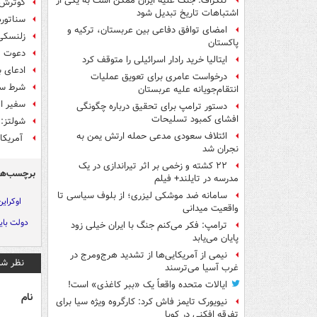
تلگراف: جنگ علیه ایران ممکن است به یکی از
گوترش خ
اشتباهات تاریخ تبدیل شود
سناتورهای آ
امضای توافق دفاعی بین عربستان، ترکیه و
زلنسکی 
پاکستان
دعوت تل
ایتالیا خرید رادار اسرائیلی را متوقف کرد
ادعای 
درخواست عامری برای تعویق عملیات
شرط سنا
انتقام‌جویانه علیه عربستان
سفیر ا
دستور ترامپ برای تحقیق درباره چگونگی
افشای کمبود تسلیحات
شولتز: 
ائتلاف سعودی مدعی حمله ارتش یمن به
آمریکا 
نجران شد
۲۲ کشته و زخمی بر اثر تیراندازی در یک
برچسب‌ها
مدرسه در تایلند+ فیلم
سامانه ضد موشکی لیزری؛ از بلوف سیاسی تا
اوکراین
واقعیت میدانی
دولت بای
ترامپ: فکر می‌کنم جنگ با ایران خیلی زود
پایان می‌یابد
نیمی از آمریکایی‌ها از تشدید هرج‌ومرج در
نظر شم
غرب آسیا می‌ترسند
ایالات متحده واقعاً یک «ببر کاغذی» است!
نام
نیویورک تایمز فاش کرد: کارگروه ویژه سیا برای
تفرقه افکنی در کوبا