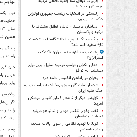
جزئیات توافق سه جانبه دفاعی ترکیه،
مهاجم به
عربستان و پاکستان
طی یکسال
زلنسکی در انتخابات ریاست جمهوری اوکراین
شکست می‌خورد
حمایت‌ها
ادعاهای عربستان درباره توافق مشترک با
ترکیه و پاکستان
همین فشا
چگونه جنگ ترامپ با دانشگاه‌ها به شکست
کاخ سفید ختم شد؟
پشت پرده توافق جدید ایران؛ تاکتیک یا
رامشتاین 
استراتژی؟
ادعای تکراری ترامپ درمورد تمایل ایران برای
جان کربی
دستیابی به توافق
هوایی رام
بحران در راه‌آهن انگلیس ادامه دارد
برای پروا
هشدار نمایندگان جمهوری‌خواه به ترامپ درباره
جنگ علیه ایران
گزارشی دیگر از کاهش ذخایر کلیدی موشکی
نگرانی‌ه
آمریکا
را به رس
گفت وگوی تلفنی مودی و نتانیاهو درباره
تحولات منطقه‌ای
امضا کرد
کوبا: با تهدید نظامی از سوی ایالات متحده
روبه‌رو هستیم
ترامپ سوئیس را تهدید کرد