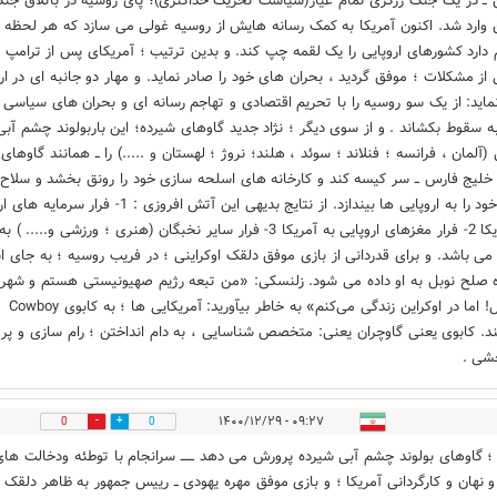
ن ــ در یک جنگ زرگری تمام عیار(سیاست تحریک حداکثری)؛ پای روسیه در باتلاق جن
ن وارد شد. اکنون آمریکا به کمک رسانه هایش از روسیه غولی می سازد که هر لحظه
دارد کشورهای اروپایی را یک لقمه چپ کند. و بدین ترتیب ؛ آمریکای پس از ترامپ ؛
 از مشکلات ؛ موفق گردید ، بحران های خود را صادر نماید. و مهار دو جانبه ای در ارو
نماید: از یک سو روسیه را با تحریم اقتصادی و تهاجم رسانه ای و بحران های سیاسی 
به سقوط بکشاند . و از سوی دیگر ؛ نژاد جدید گاوهای شیرده؛ این باربولوند چشم آبی
 (آلمان ، فرانسه ؛ فنلاند ؛ سوئد ، هلند؛ نروژ ؛ لهستان و .....) را ــ همانند گاوهای
خلیج فارس ــ سر کیسه کند و کارخانه های اسلحه سازی خود را رونق بخشد و سلاح
بنجل خود را به اروپایی ها بیندازد. از نتایج بدیهی این آتش افروزی : 1- فرار
به آمریکا 2- فرار مغزهای اروپایی به آمریکا 3- فرار سایر نخبگان (هنری ؛ ورزشی و..... ) به
 می باشد. و برای قدردانی از بازی موفق دلقک اوکراینی ؛ در فریب روسیه ؛ به جای ا
ه صلح نوبل به او داده می شود. زلنسکی: «من تبعه رژیم صهیونیستی هستم و شهرو
اسرائیل! اما در اوکراین زندگی می‌کنم» به خاطر بیآورید: آمریکایی ها ؛ به کابوی Cowboy
د. کابوی یعنی گاوچران یعنی: متخصص شناسایی ، به دام انداختن ؛ رام سازی و پ
شی .
۰۹:۲۷ - ۱۴۰۰/۱۲/۲۹
0
0
 ؛ گاوهای بولوند چشم آبی شیرده پرورش می دهد ــــــ سرانجام با توطئه ودخالت های
و نهان و کارگردانی آمریکا ؛ و بازی موفق مهره یهودی ــ رییس جمهور به ظاهر دلقک