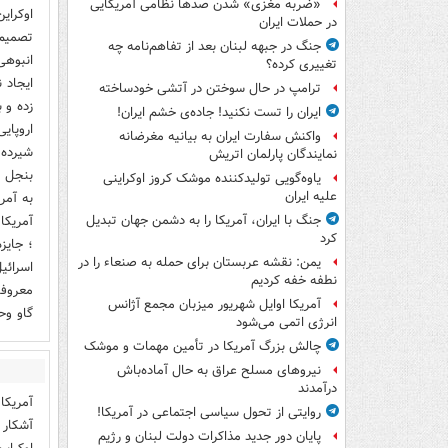
«ضربه مغزی» شدن صدها نظامی آمریکایی
اوکرای
در حملات ایران
تصمیم 
جنگ در جبهه لبنان بعد از تفاهم‌نامه چه
انبوهی
تغییری کرده؟
ایجاد 
ترامپ در حال سوختن در آتشی خودساخته
زده و 
ایران را تست نکنید! جاده‌ی خشم ایران!
اروپایی
واکنش سفارت ایران به بیانیه مغرضانه
شیرده 
نمایندگان پارلمان اتریش
یاوه‌گویی تولیدکننده موشک کروز اوکراینی
علیه ایران
آمریکا
جنگ با ایران، آمریکا را به دشمن جهان تبدیل
کرد
؛ جایز
یمن: نقشه عربستان برای حمله به صنعاء را در
نطفه خفه کردیم
معروفن
آمریکا اوایل شهریور میزبان مجمع آژانس
گاو وح
انرژی اتمی می‌شود
چالش بزرگ آمریکا در تأمین مهمات و موشک
نیروهای مسلح عراق به حال آماده‌باش
درآمدند
آمریکا
روایتی از تحول سیاسی اجتماعی در آمریکا!
آشکار 
پایان دور جدید مذاکرات دولت لبنان و رژیم