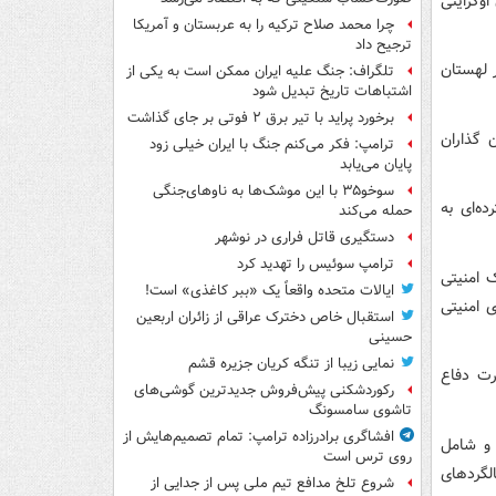
وکراینی
چرا محمد صلاح ترکیه را به عربستان و آمریکا
ترجیح داد
 لهستان
تلگراف: جنگ علیه ایران ممکن است به یکی از
اشتباهات تاریخ تبدیل شود
برخورد پراید با تیر برق ۲ فوتی بر جای گذاشت
 گذاران
ترامپ: فکر می‌کنم جنگ با ایران خیلی زود
پایان می‌یابد
سوخو۳۵ با این موشک‌ها به ناوهای‌جنگی
ه‌ای به
حمله می‌کند
دستگیری قاتل فراری در نوشهر
ترامپ سوئیس را تهدید کرد
 امنیتی
ایالات متحده واقعاً یک «ببر کاغذی» است!
ای امنیتی
استقبال خاص دخترک عراقی از زائران اربعین
حسینی
نمایی زیبا از تنگه کریان جزیره قشم
رت دفاع
رکوردشکنی پیش‌فروش جدیدترین گوشی‌های
تاشوی سامسونگ
افشاگری برادرزاده ترامپ: تمام تصمیم‌هایش از
 و شامل
روی ترس است
الگردهای
شروع تلخ مدافع تیم ملی پس از جدایی از