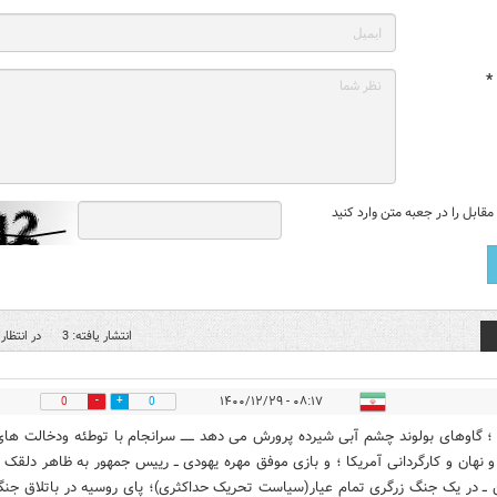
*
قابل را در جعبه متن وارد کنید
انتشار یافته: 3
در انتظار 
۰۸:۱۷ - ۱۴۰۰/۱۲/۲۹
0
0
 ؛ گاوهای بولوند چشم آبی شیرده پرورش می دهد ــــــ سرانجام با توطئه ودخالت های
و نهان و کارگردانی آمریکا ؛ و بازی موفق مهره یهودی ــ رییس جمهور به ظاهر دلقک
ن ــ در یک جنگ زرگری تمام عیار(سیاست تحریک حداکثری)؛ پای روسیه در باتلاق جن