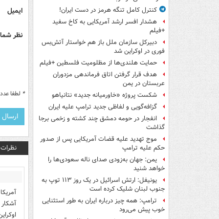
ایمیل
کنترل کامل تنگه هرمز در دست ایران!
هشدار افسر ارشد آمریکایی به کاخ سفید
+فیلم
نظر شما 
دبیرکل سازمان ملل باز هم خواستار آتش‌بس
فوری در اوکراین شد
حمایت هلندی‌ها از مظلومیت فلسطین +فیلم
هدف قرار گرفتن اتاق‌ فرماندهی مزدوران
عربستان در یمن
*
لطفا عدد م
شکست پروژه «خاورمیانه جدید» نتانیاهو
گزافه‌گویی و لفاظی جدید ترامپ علیه ایران
انفجار در حومه دمشق چند کشته و زخمی برجا
گذاشت
موج تهدید علیه قضات آمریکایی پس از صدور
نظرات
حکم علیه ترامپ
یمن: جهان به‌زودی صدای ناله سعودی‌ها را
خواهد شنید
یونیفل: ارتش اسرائیل در یک روز ۱۱۳ توپ به
جنوب لبنان شلیک کرده است
آمریکا
ترامپ: همه چیز درباره ایران به طور استثنایی
آشکار 
خوب پیش می‌رود
اوکرای