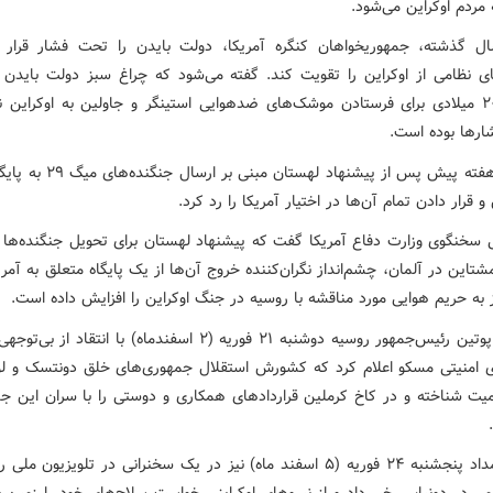
 مردم اوکراین می‌شود.
 گذشته، جمهوریخواهان کنگره آمریکا، دولت بایدن را تحت فشار قرار د
ی نظامی از اوکراین را تقویت کند. گفته می‌شود که چراغ سبز دولت بایدن د
سال ۲۰۲۱ میلادی برای فرستادن موشک‌های ضدهوایی استینگر و جاولین‌ به اوکراین ن
رها بوده است.
پنتاگون هفته پیش پس از پیشنهاد لهستان م
و قرار دادن تمام آن‌ها در اختیار آمریکا را رد کرد.
 سخنگوی وزارت دفاع آمریکا گفت که پیشنهاد لهستان برای تحویل جنگنده‌ها به
شتاین در آلمان، چشم‌انداز نگران‌کننده خروج آن‌ها از یک پایگاه متعلق به آمریک
ز به حریم هوایی مورد مناقشه با روسیه در جنگ اوکراین را افزایش داده است.
ولادیمیر پوتین رئیس‌جمهور روسیه دوشنبه ۲۱ فوریه (۲ اسفندماه) با انتقاد
ای امنیتی مسکو اعلام کرد که کشورش استقلال جمهوری‌های خلق دونتسک و ل
میت شناخته و در کاخ کرملین قراردادهای همکاری و دوستی را با سران این جم
.
پوتین بامداد پنجشنبه ۲۴ فوریه (۵ اسفند ماه) نیز در یک سخنرانی در تلویزیون م