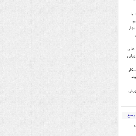
گ
 با
پا
مهار
 های
 سرمایه های اروپایی
سکار
ند
رورش
پاسخ