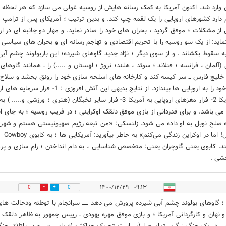
ن وارد شد. اکنون آمریکا به کمک رسانه هایش از روسیه غولی می سازد که هر لحظه
دارد کشورهای اروپایی را یک لقمه چپ کند. و بدین ترتیب ؛ آمریکای پس از ترامپ ؛
 از مشکلات ؛ موفق گردید ، بحران های خود را صادر نماید. و مهار دو جانبه ای در ارو
نماید: از یک سو روسیه را با تحریم اقتصادی و تهاجم رسانه ای و بحران های سیاسی 
به سقوط بکشاند . و از سوی دیگر ؛ نژاد جدید گاوهای شیرده؛ این باربولوند چشم آبی
 (آلمان ، فرانسه ؛ فنلاند ؛ سوئد ، هلند؛ نروژ ؛ لهستان و .....) را ــ همانند گاوهای
خلیج فارس ــ سر کیسه کند و کارخانه های اسلحه سازی خود را رونق بخشد و سلاح
بنجل خود را به اروپایی ها بیندازد. از نتایج بدیهی این آتش افروزی : 1- فرار
به آمریکا 2- فرار مغزهای اروپایی به آمریکا 3- فرار سایر نخبگان (هنری ؛ ورزشی و..... ) به
 می باشد. و برای قدردانی از بازی موفق دلقک اوکراینی ؛ در فریب روسیه ؛ به جای ا
ه صلح نوبل به او داده می شود. زلنسکی: «من تبعه رژیم صهیونیستی هستم و شهرو
اسرائیل! اما در اوکراین زندگی می‌کنم» به خاطر بیآورید: آمریکایی ها ؛ به کابوی Cowboy
د. کابوی یعنی گاوچران یعنی: متخصص شناسایی ، به دام انداختن ؛ رام سازی و پ
شی .
۰۹:۱۳ - ۱۴۰۰/۱۲/۲۹
0
0
 ؛ گاوهای بولوند چشم آبی شیرده پرورش می دهد ــــــ سرانجام با توطئه ودخالت های
و نهان و کارگردانی آمریکا ؛ و بازی موفق مهره یهودی ــ رییس جمهور به ظاهر دلقک