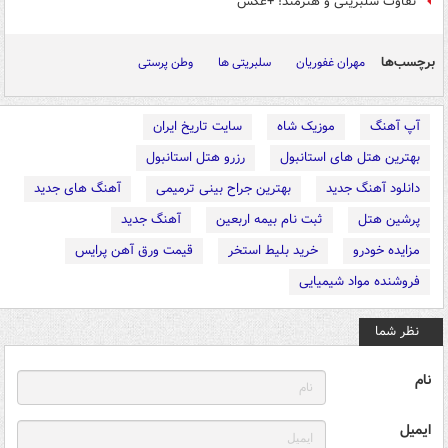
‏تفاوت سلبریتی و هنرمند! +عکس
برچسب‌ها
مهران غفوریان
سلبریتی ها
وطن پرستی
آپ آهنگ
موزیک شاه
سایت تاریخ ایران
بهترین هتل های استانبول
رزرو هتل استانبول
دانلود آهنگ جدید
بهترین جراح بینی ترمیمی
آهنگ های جدید
پرشین هتل
ثبت نام بیمه اربعین
آهنگ جدید
مزایده خودرو
خرید بلیط استخر
قیمت ورق آهن پرایس
فروشنده مواد شیمیایی
نظر شما
نام
ایمیل