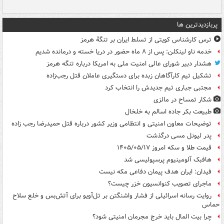
پربازدیدترین ها
ترس کارشناس کویتی از تسلط ایران بر تنگۀ هرمز
خدمه ناو لینکلن: پس از ۸ ماه حضور در دریا خسته و درمانده‌ شدیم
هشدار دبیر شورای عالی امنیت ملی به امریکا درباره تنگه هرمز
تشکیل تیم کارآگاهان زبده برای دستگیری عاملان قتل رجب‌زاده
مجتبی جباری تیم جدیدش را انتخاب کرد
شکار تمساح در مالزی
طبیعت بکر جاده اسالم به خلخال
توضیحات معاون امنیتی و انتظامی وزیر کشور درباره قتل حمیدرضا رجب زاده
پدر لیونل مسی درگذشت
قیمت طلا و سکه امروز ۱۴۰۵/۰۵/۱۷
هافبک آلومینیوم پرسپولیسی شد
فیدان: ایران هدف پیمان دفاعی مکه نیست
ماجرای تصویب کنوانسیون خزر چیست؟
روایت رسانه اسرائیلی از فشار واشنگتن بر تل‌آویو برای آتش‌بس و خلع سلاح
حماس
چرا بیت المال باید خرج مجرمان امنیتی شود؟