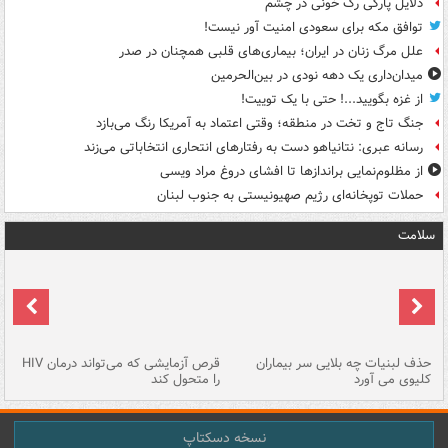
دلایل پارگی رگ خونی در چشم
توافق مکه برای سعودی امنیت آور نیست!
علل مرگ زنان در ایران؛ بیماری‌های قلبی همچنان در صدر
میدان‌داری یک دهه نودی در بین‌الحرمین
از غزه بگویید...! حتی با یک توییت!
جنگ تاج و تخت در منطقه؛ وقتی اعتماد به آمریکا رنگ می‌بازد
رسانه عبری: نتانیاهو دست به رفتارهای انتحاری انتخاباتی می‌زند
از مظلوم‌نمایی براندازها تا افشای دروغ مراد ویسی
حملات توپخانه‌ای رژیم صهیونیستی به جنوب لبنان
سلامت
حذف لبنیات چه بلایی سر بیماران
قرص آزمایشی که می‌تواند درمان HIV
عل
کلیوی می آورد
را متحول کند
قل
نسخه دسکتاپ