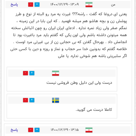
پاسخ
من
۱۳:۰۹ - ۱۴۰۰/۱۲/۲۹
10
7
یعنی ای دروغا که گفت ، راسَه؟؟؟ غیرت یه مرد رو البته از نوع و طرز
پوشش زن و بچه هاشو هم میشه فهمید . که این بابا در این زمینه ،
نمگم صفر ولی زیاد نمره نداره . ادعای ایران ایران رو چون اثباتش سخته
همه میتونن داشته باشم ولی اون یکی که گفتم باید مرد باغیرت بود تا
انجامش داد . بهرحال گفتن که بی حجابی زن از بی غیرتی مرد اوست .
خلاصه گفتم که بدونین خدا سر حجاب و نماز و روزه و دین با کسی حتی
اگر سلبریتی باشه هم شوخی نداره. یا علی
1
5
درست ولی این دلیل وطن فروشی نیست
4
3
کاملا درست می گویید.
پاسخ
۱۳:۱۵ - ۱۴۰۰/۱۲/۲۹
2
2