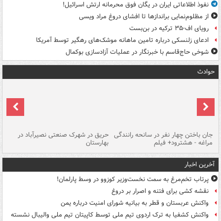
نفوذ اطلاعاتی ایران در یگان فوق محرمانه ارتش اسرائیل!
از مظلوم‌نمایی براندازها تا افشای دروغ مراد ویسی
رویای اف-۳۵ ترکیه در بن‌بست
ادعای زلنسکی درباره تامین ماهانه موشک‌های رهگیر توسط آمریکا
شوخی حاج‌قاسم با خبرنگار در عملیات آزادسازی بوکمال
حوادث
جان باختن چهار نفر در سانحه رانندگی
حریق در شهرک صنعتی نصیرآباد در
حر
مراغه - هشترود+ فیلم
بهارستان
فی
آخرین اخبار
پرتاب تخم‌مرغ به سمت نخست‌وزیر کوزوو در وسط پارلمان!
نقشه کشی برای فتنه و اصرار بر دروغ
واکنش عربستان و قطر به بیانیه شورای امنیت درباره یمن
واکنش کشفیا به ترک اردوی تیم ملی توسط کاپیتان تیم ملی والیبال نشسته