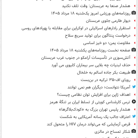
هشدار صنعا به عربستان: وقت تلف نکنید
روزنامه‌های ورزشی امروز یک‌شنبه ۱۸ مرداد ۱۴۰۵
دیوار طارمی جلوی عربستان
استقرار رادارهای اسرائیلی در اوکراین برای مقابله با پهپادهای روسی
درخواست پنتاگون برای تولید سریع سلاح
مقاومت یمن؛ دو خیز اساسی
صفحه نخست روزنامه‌های یکشنبه ۱۸ مرداد ۱۴۰۵
آتش‌سوزی در تأسیسات آرامکو در جنوب غرب عربستان
حذف لبنیات چه بلایی سر بیماران کلیوی می آورد
طبیعت بکر جاده اسالم به خلخال
رویای اف-۳۵ ترکیه در بن‌بست
آمریکا نتوانست؛ دیگران هم نمی توانند
اهداف ژاپن برای افزایش توان نظامی چیست؟
ترس کارشناس کویتی از تسلط ایران بر تنگۀ هرمز
هشدار پلیس تهران بزرگ به «کودک‌بلاگرها»
اعتراف جالب یک رسانه آمریکایی به شکست
قرص آزمایشی که می‌تواند درمان HIV را متحول کند
شکار تمساح در مالزی