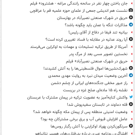
جان باختن چهار نفر در سانحه رانندگی مراغه - هشترود+ فیلم
نشست هم اندیشی جمعی از علمای حوزه علمیه قم با عراقچی
حریق در شهرک صنعتی نصیرآباد در بهارستان
مذاکرات تنگه با عمان باید چگونه باشد؟
بیانیه تند فیفا در دفاع از آقای رئیس!
آیا روند عدلیه در مقابله با فساد تغییری کرده است؟
آمریکا از طریق ترکیه تسلیحات و مهمات به اوکراین می‌فرستد
نخستین تصویر مسی بعد از مرگ پدر
حریق در شهرک صنعتی نصیرآباد+ فیلم
شهرک‌نشین‌ها اموال فلسطینی‌ها را به آتش کشیدند!
آخرین وضعیت میدان نبرد به روایت مهدی محمدی
راز عبور مخفی جنگنده‌های ایرانی از چشم دشمن
نقشه راه ۱۵ ماده‌ای صلح غزه در بن‌بست
واکنش کنایه‌آمیز به عضویت ترکیه در پیمان مشترک با عربستان
قله دماوند در تابستان سفیدپوش شد!
وضعیت امنیتی منطقه پس از پیمان مکه چگونه خواهد شد؟
عامل افزایش قبوض آب و برق برخی مشترکان چه بود؟
سرنگون‌کردن پهپاد اوکراینی با آتش رگبار روس‌ها
افشاگری روزنامه عبری درباره بدرفتاری‌های همسر نتانیاهو