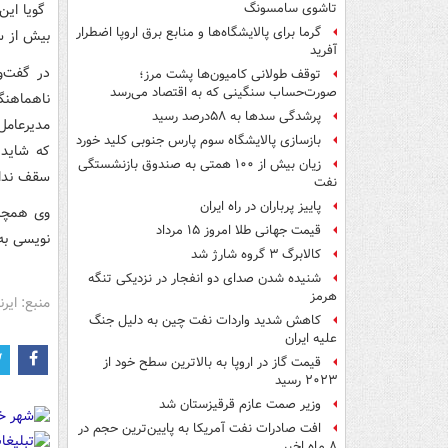
گویا این
تاشوی سامسونگ
گرما برای پالایشگاه‌ها و منابع برق اروپا اضطرار
بیش از سقف ۳۰۰ هزار تومان در تماس با ایر
آفرید
در گفت‌و
توقف طولانی کامیون‌ها پشت مرز؛
صورت‌حساب سنگینی که به اقتصاد می‌رسد
ناهماهنگ
پرشدگی سدها به ۵۸درصد رسید
مدیرعامل
بازسازی پالایشگاه سوم پارس جنوبی کلید خورد
که شاید 
زیان بیش از ۱۰۰ همتی به صندوق‌ بازنشستگی
سقف ندان
نفت
پاییز پرباران در راه ایران
قیمت جهانی طلا امروز ۱۵ مرداد
نویسی به
کالابرگ ۳ گروه شارژ شد
شنیده شدن صدای دو انفجار در نزدیکی تنگه
هرمز
منبع: ایرنا
کاهش شدید واردات نفت چین به دلیل جنگ
علیه ایران
قیمت گاز در اروپا به بالاترین سطح خود از
۲۰۲۳ رسید
وزیر صمت عازم قرقیزستان شد
افت صادرات نفت آمریکا به پایین‌ترین حجم در
۸ ماه اخیر