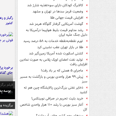
کالابرگ کودکان دارای سوءتغذیه شارژ شد
وضعیت قرمز سدها در تهران و مشهد
رگبار و رع
افزایش قیمت جهانی طلا
کشور
گوشت آمریکایی گرفتار گلوگاه هرمز شد
رشد مداوم قیمت بلیط هواپیما درآمریکا به
دلیل جنگ علیه ایران
تورم نقطه‌به‌نقطه خدمات به ۵۸ درصد رسید
طلا در بازار تهران عقب نشینی کرد
کشتی اسکورت شده آمریکا زمین‌گیر شد
تولید نفت اعضای اوپک پلاس به صورت نمادین
افزایش یافت
ماجرای ۵ همتی که بر باد رفت!
جای گذا
پَرش ۹۹ هزار واحدی بورس و بازگشت به مسیر
سبز
فیلم برگزی
ذخایر نفتی بزرگ‌ترین پالایشگاه چین هم ته
بوسه‌ پ
کشید
خرید بلیت تحریم در صرافی نوبیتکس!
آغاز سبز بورس با رشد ۱۱۰ هزار واحدی شاخص
برگزیده و
کل
سدهای مهم کشور چقدر آب دارند؟