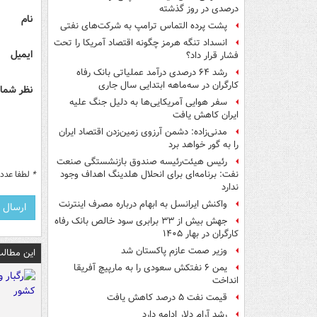
درصدی در روز گذشته
نام
پشت پرده التماس ترامپ به شرکت‌های نفتی
انسداد تنگه هرمز چگونه اقتصاد آمریکا را تحت
ایمیل
فشار قرار داد؟
رشد ۶۴ درصدی درآمد عملیاتی بانک رفاه
کارگران در سه‌ماهه ابتدایی سال جاری
نظر شما 
سفر هوایی آمریکایی‌ها به دلیل جنگ علیه
ایران کاهش یافت
مدنی‌زاده: دشمن آرزوی زمین‌زدن اقتصاد ایران
را به گور خواهد برد
رئیس هیئت‌رئیسه صندوق بازنشستگی صنعت
*
لطفا عدد م
نفت: برنامه‌ای برای انحلال هلدینگ اهداف وجود
ندارد
واکنش ایرانسل به ابهام درباره مصرف اینترنت
جهش بیش از ۳۳ برابری سود خالص بانک رفاه
کارگران در بهار ۱۴۰۵
وزیر صمت عازم پاکستان شد
این مطالب
یمن ۶ نفتکش سعودی را به مارپیچ آفریقا
انداخت
قیمت نفت ۵ درصد کاهش یافت
رشد آرام دلار ادامه دارد