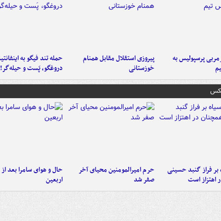
ربی پرسپولیس به
پیروزی استقلال مقابل همنام
حمله تند فیگو به اینفانتین
م
خوزستانی
دروغگو، پَست‌ و حیله‌گر!
عکس
 بر فراز گنبد حسینی
حرم امیرالمومنین محیای آخر
حال و هوای سامرا بعد از ا
 اهتزاز است
صفر شد
اربعین