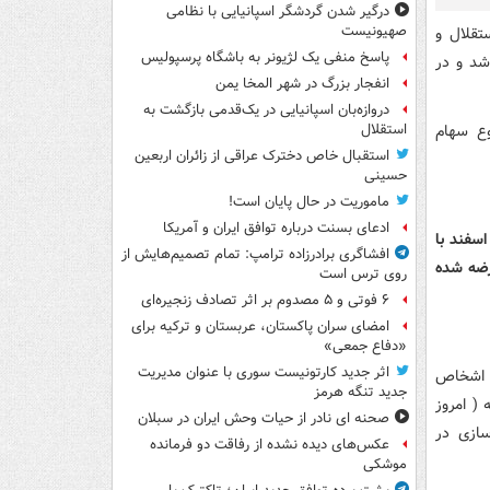
درگیر شدن گردشگر اسپانیایی با نظامی
صهیونیست
 استقلال و
پاسخ منفی یک لژیونر به باشگاه پرسپولیس
شد و در
انفجار بزرگ در شهر المخا یمن
دروازه‌بان اسپانیایی در یک‌قدمی بازگشت به
ارد ریال و مجموع سهام
استقلال
استقبال خاص دخترک عراقی از زائران اربعین
حسینی
ماموریت در حال پایان است!
ادعای بسنت درباره توافق ایران و آمریکا
خرین روز کاری فرابورس و با تمدید مهلت پذیره نویسی تا ساعت ۱۶ امروز شنبه ۲۸ اسفند با
افشاگری برادرزاده ترامپ: تمام تصمیم‌هایش از
 سهام عرضه شده
روی ترس است
۶ فوتی و ۵ مصدوم بر اثر تصادف زنجیره‌ای
امضای سران پاکستان، عربستان و ترکیه برای
«دفاع جمعی»
اثر جدید کارتونیست سوری با عنوان مدیریت
د اشخاص
جدید تنگه هرمز
ز شنبه ( امروز
صحنه ای نادر از حیات وحش ایران در سبلان
سازی در
عکس‌های دیده نشده از رفاقت دو فرمانده‌
موشکی