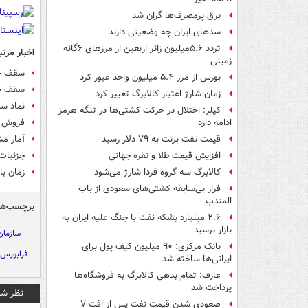
برق پرمصرف‌ها گران شد
سدهای ایران چه وضعیتی دارند
تردد ۵.۶میلیون زائر اربعین از مرزهای ۶گانه
اخبار مرتب
زمینی
سقف خرید 
بورس از مرز ۵.۴ میلیون واحد عبور کرد
سقف خر
زمان شارژ اعتبار کالابرگ تغییر کرد
نماد سر
کپلر: اختلال در حرکت کشتی‌ها در تنگه هرمز
فروش ۷۰ و ۷۹ میلیاردی آبی و قرمزها در نخستین هفته پذیره‌نویسی س
ادامه دارد
آمار مش
قیمت نفت برنت به ۷۹ دلار رسید
جزئیات
افزایش قیمت طلا و نقره جهانی
زمان ب
کالابرگ سه گروه فردا شارژ می‌شود
فرار بی‌سابقه کشتی‌های سعودی از باب
المندب
برچسب‌ها
۲.۶ میلیارد بشکه نفت با جنگ علیه ایران به
بازار نرسید
سازما
بانک مرکزی: ۹۰ میلیون کیف پول برای
فرابورس
ایرانی‌ها ساخته شد
عارف: تمام بدهی کالابرگ به فروشگاه‌ها
پرداخت شد
نظر شم
صعودی شدن قیمت نفت پس از افت ۷