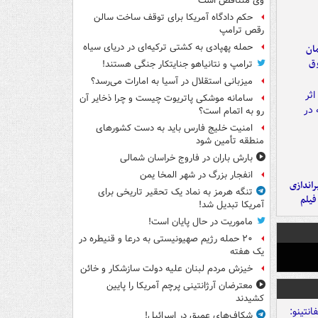
وی متناقض است
حکم دادگاه آمریکا برای توقف ساخت سالن
رقص ترامپ
حمله پهپادی به کشتی ترکیه‌ای در دریای سیاه
مان
وق
ترامپ و نتانیاهو جنایتکار جنگی هستند!
میزبانی استقلال در آسیا به امارات می‌رسد؟
سامانه موشکی پاتریوت چیست و چرا ذخایر آن
رو به اتمام است؟
امنیت خلیج فارس باید به دست کشورهای
منطقه تأمین شود
بارش باران در فاروج خراسان شمالی
انفجار بزرگ در شهر المخا یمن
یراندازی
تنگه هرمز به نماد یک تحقیر تاریخی برای
فیلم
آمریکا تبدیل شد!
ماموریت در حال پایان است!
۲۰ حمله رژیم صهیونیستی به درعا و قنیطره در
یک هفته
خیزش مردم لبنان علیه دولت سازشکار و خائن
معترضان آرژانتینی پرچم آمریکا را پایین
کشیدند
شکاف‌های عمیق در اسرائیل!