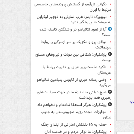
نگرانی تل‌آویو از گسترش پرونده‌های جاسوسی
مرتبط با ایران
نیویورک تایمز: غرب تمایلی به تجهیز اوکراین
به موشک‌های رهگیر ندارد
آیا از نفوذ نتانیاهو در واشنگتن کاسته شده
است؟
توافق پرو و مکزیک بر سر ازسرگیری روابط
دیپلماتیک
پزشکیان: شکافی بین دولت و نیروهای مسلح
نیست
تاکید نخست‌وزیر عراق بر تقویت روابط با
عربستان
وقتی رسانه عبری از کابوس بنیامین نتانیاهو
می‌گوید
هیچ دولتی به اندازۀ ما در جهت سیاست‌های
رهبری قدم برنداشت
ایه
پزشکیان: هرگز استعفا نداده‌ام و نخواهم داد
تجاوزات مجدد رژیم صهیونیستی به جنوب
لبنان
حمله به ۱۵ نفتکش‌ اماراتی از ابتدای جنگ
پزشکیان: ما نوکر مردم و در خدمت آنان