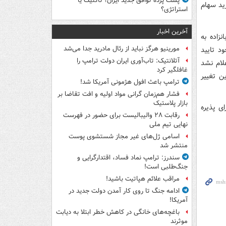
پشت پرده توافق جدید ایران؛ تاکتیک یا
ید سهام
استراتژی؟
آخرین اخبار
زاده به
مورینیو هرگز نباید از رئال مادرید جدا می‌شد
د تایید
آتلانتیک: تاب‌آوری ایران دولت ترامپ را
لام نشد
غافلگیر کرد
ن تغییر
ترامپ باعث افول هژمونی آمریکا شد!
فشار هم‌زمان گرانی مواد اولیه و افت تقاضا بر
بازار پلاستیک
 سهام تعیین شده برای ٢ باشگاه برای پذیره
رقابت ۲۸ والیبالیست برای حضور در فهرست
نهایی تیم ملی
اسامی ژل‌های غیر مجاز شستشوی پوست
منتشر شد
سندرز: ترامپ نماد فساد، اقتدارگرایی و
جنگ‌طلبی است!
مراقب علائم هپاتیت باشید!
ادامه جنگ تا روی کار آمدن دولت جدید در
آمریکا!
باغچه‌های خانگی در کاهش خطر ابتلا به دیابت
موثرند