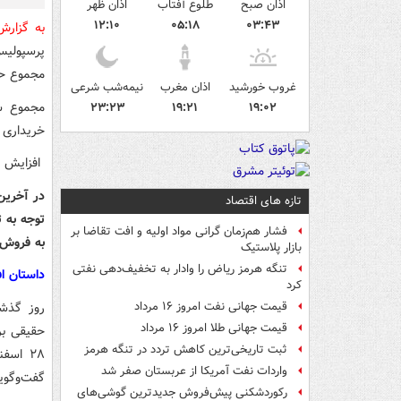
اذان صبح
طلوع آفتاب
اذان ظهر
۱۲:۱۰
۰۵:۱۸
۰۳:۴۳
به گزار
پرسپولیس
مجموع حدود هفت هزار و 
غروب خورشید
اذان مغرب
نیمه‌شب شرعی
۲۳:۲۳
۱۹:۲۱
۱۹:۰۲
خریداری شده استقلال
افزایش سرمایه این ۲ شرکت از مح
تازه های اقتصاد
فشار هم‌زمان گرانی مواد اولیه و افت تقاضا بر
به فروش 
بازار پلاستیک
تنگه هرمز ریاض را وادار به تخفیف‌دهی نفتی
داستان ا
کرد
روز گذشت
قیمت جهانی نفت امروز ۱۶ مرداد
قیمت جهانی طلا امروز ۱۶ مرداد
ثبت تاریخی‌ترین کاهش تردد در تنگه هرمز
۲۸ اس
واردات نفت آمریکا از عربستان صفر شد
گفت‌وگویی
رکوردشکنی پیش‌فروش جدیدترین گوشی‌های