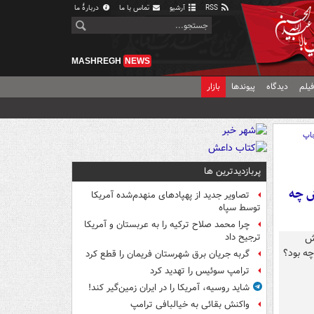
RSS
آرشیو
تماس با ما
دربارهٔ ما
MASHREGH
NEWS
یلم
دیدگاه
پیوندها
بازار
اپ
پربازدیدترین ها
ش چه
تصاویر جدید از پهپادهای منهدم‌شده آمریکا
توسط سپاه
چرا محمد صلاح ترکیه را به عربستان و آمریکا
ترجیح داد
گربه جریان برق شهرستان فریمان را قطع کرد
ترامپ سوئیس را تهدید کرد
شاید روسیه، آمریکا را در ایران زمین‌گیر کند!
واکنش بقائی به خیالبافی ترامپ