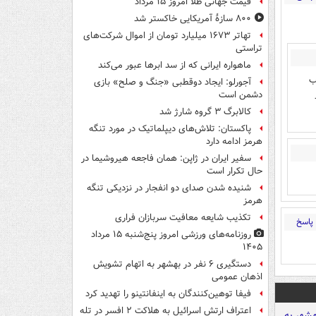
قیمت جهانی طلا امروز ۱۵ مرداد
۸۰۰ سازۀ آمریکایی خاکستر شد
تهاتر ۱۶۷۳ میلیارد تومان از اموال شرکت‌های
تراستی
ماهواره ایرانی که از سد ابرها عبور می‌کند
خب
آجورلو: ایجاد دوقطبی «جنگ و صلح‌» بازی
دشمن است
کالابرگ ۳ گروه شارژ شد
پاکستان: تلاش‌های دیپلماتیک در مورد تنگه
هرمز ادامه دارد
سفیر ایران در ژاپن: همان فاجعه هیروشیما در
حال تکرار است
شنیده شدن صدای دو انفجار در نزدیکی تنگه
هرمز
تکذیب شایعه معافیت سربازان فراری
پاسخ
روزنامه‌های ورزشی امروز پنج‌شنبه ۱۵ مرداد
۱۴۰۵
دستگیری ۶ نفر در بهشهر به اتهام تشویش
اذهان عمومی
فیفا توهین‌کنندگان به اینفانتینو را تهدید کرد
اعتراف ارتش اسرائیل به هلاکت ۲ افسر در تله