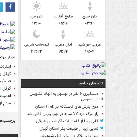
اذان صبح
طلوع آفتاب
اذان ظهر
۱۲:۱۰
۰۵:۱۶
۰۳:۴۱
غروب خورشید
اذان مغرب
نیمه‌شب شرعی
۲۳:۲۲
۱۹:۲۴
۱۹:۰۴
اخبار مرتب
اینترنت
گوگل چه
فیلم/ 
تازه های جامعه
گوگل اط
دستگیری ۶ نفر در بهشهر به اتهام تشویش
اهمیت 
اذهان عمومی
مردم از
موج بارش‌های تابستانه در راه ۱۱ استان
راز مرگ مرد ۷۲ ساله در تهرانپارس فاش شد
برچسب‌ها
قابی زیبا از قلعه بابک آذربایجان شرقی
نمایی زیبا از طبیعت بکر استان گیلان
سناریوی بلاگر زن برای قتل شوهرش