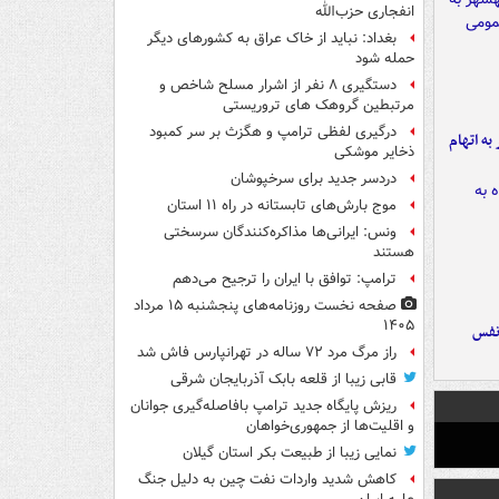
انفجاری حزب‌الله
بغداد: نباید از خاک عراق به کشورهای دیگر
حمله شود
دستگیری ۸ نفر از اشرار مسلح شاخص و
مرتبطین گروهک های تروریستی
درگیری لفظی ترامپ و هگزث بر سر کمبود
شهر به اتهام
ذخایر موشکی
دردسر جدید برای سرخپوشان
موج بارش‌های تابستانه در راه ۱۱ استان
ونس: ایرانی‌ها مذاکره‌کنندگان سرسختی
هستند
ترامپ: توافق با ایران را ترجیح می‌دهم
صفحه نخست روزنامه‌های پنجشنبه ۱۵ مرداد
۱۴۰۵
نفس
راز مرگ مرد ۷۲ ساله در تهرانپارس فاش شد
قابی زیبا از قلعه بابک آذربایجان شرقی
ریزش پایگاه جدید ترامپ بافاصله‌گیری جوانان
و اقلیت‌ها از جمهوری‌خواهان
نمایی زیبا از طبیعت بکر استان گیلان
کاهش شدید واردات نفت چین به دلیل جنگ