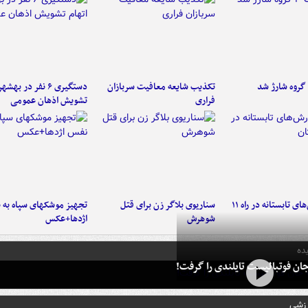
تکذیب شایعه معافیت سربازان
دستگیری ۶ نفر در به
فراری
تشویش اذهان عمومی
موج بارش‌های تابستانه در راه ۱۱
سناریوی بلاگر زن برای قتل
تجهیز موشکهای سپاه به 
شوهرش
اژدها+عکس
ده
ان فوتبالیست تایلندی را گرفت!
رزشی