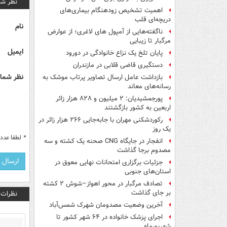
نظر شم
اهمیت تشخیص زودهنگام بیماری‌های
دریچه‌ای قلب
نام
ناگفته‌هایی از آمپول های لاغری؛ از عوارض
مرگبار تا زیبایی
ایمیل
پایان تلخ یک نزاع خانوادگی در دورود
دستگیری قاضی قلابی در مازندران
نظر شما 
بازداشت عامل ارسال تصاویر پرتاب موشک به
رسانه‌های معاند
پورجمشیدیان: ۲ میلیون و ۸۲۸ هزار زائر
اربعین به کشور بازگشتند
رکوردشکنی مهران با جابه‌جایی ۲۶۶ هزار زائر در
یک روز
*
لطفا عدد م
انفجار در جایگاه CNG صحنه یک کشته و سه
مصدوم برجا گذاشت
جزئیات برگزاری امتحانات نهایی معوق در
استان‌های جنوبی
تصادف مرگبار در محور اهواز–شوش ۲ کشته
بر جای گذاشت
نظرات
آخرین وضعیت مصدومان شهرک شمس‌آباد
اجرای پزشک خانواده در ۶۴ شهر کشور تا
شهریورماه