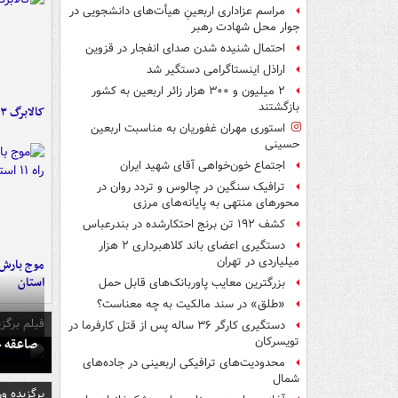
مراسم عزاداری اربعینِ هیأت‌های دانشجویی در
جوار محل شهادت رهبر
احتمال شنیده شدن صدای انفجار در قزوین
اراذل اینستاگرامی دستگیر شد
۲ میلیون و ۳۰۰ هزار زائر اربعین به کشور
بازگشتند
کالابرگ ۳ گروه شارژ شد
استوری مهران غفوریان به مناسبت اربعین
حسینی
اجتماع خون‌خواهی آقای شهید ایران
ترافیک سنگین در چالوس و تردد روان در
محورهای منتهی به پایانه‌های مرزی
کشف ۱۹۲ تن برنج احتکارشده در بندرعباس
دستگیری اعضای باند کلاهبرداری ۲ هزار
میلیاردی در تهران
استان
بزرگترین معایب پاوربانک‌های قابل حمل
«طلق» در سند مالکیت به چه معناست؟
فیلم برگزی
دستگیری کارگر ۳۶ ساله پس از قتل کارفرما در
صاعقه ج
تویسرکان
محدودیت‌های ترافیکی اربعینی در جاده‌های
شمال‌
برگزیده و