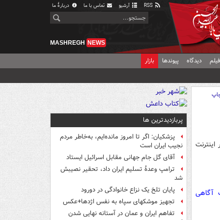
RSS
آرشیو
تماس با ما
دربارهٔ ما
MASHREGH
NEWS
یلم
دیدگاه
پیوندها
بازار
اپ
پربازدیدترین ها
پزشکیان: اگر تا امروز مانده‌ایم، به‌خاطر مردم
 اینترنت
نجیب ایران است
آقای گل جام جهانی مقابل اسرائیل ایستاد
ترامپ وعدۀ تسلیم ایران داد، تحقیر نصیبش
شد
پایان تلخ یک نزاع خانوادگی در دورود
ت آگاهی
تجهیز موشکهای سپاه به نفس اژدها+عکس
تفاهم ایران و عمان در آستانه نهایی شدن