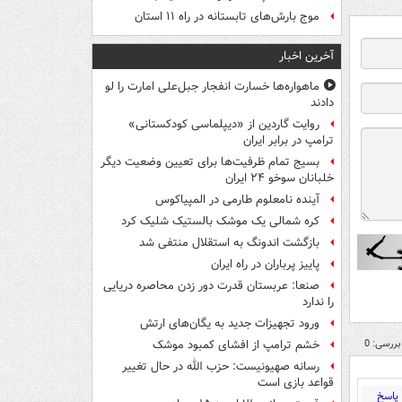
موج بارش‌های تابستانه در راه ۱۱ استان
آخرین اخبار
ماهواره‌ها خسارت انفجار جبل‌علی امارت را لو
دادند
روایت گاردین از «دیپلماسی کودکستانی»
ترامپ در برابر ایران
بسیج تمام ظرفیت‌ها برای تعیین وضعیت دیگر
خلبانان سوخو ۲۴ ایران
آینده نامعلوم طارمی در المپیاکوس
کره شمالی یک موشک بالستیک شلیک کرد
بازگشت اندونگ به استقلال منتفی شد
پاییز پرباران در راه ایران
صنعا: عربستان قدرت دور زدن محاصره دریایی
را ندارد
ورود تجهیزات جدید به یگان‌های ارتش
بررسی: 0
خشم ترامپ از افشای کمبود موشک
رسانه صهیونیست: حزب الله در حال تغییر
قواعد بازی است
پاسخ