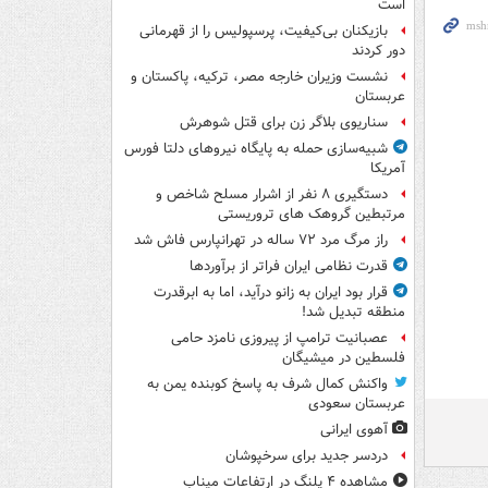
است
بازیکنان بی‌کیفیت، پرسپولیس را از قهرمانی
دور کردند
نشست وزیران خارجه مصر، ترکیه، پاکستان و
عربستان
سناریوی بلاگر زن برای قتل شوهرش
شبیه‌سازی حمله به پایگاه نیروهای دلتا فورس
آمریکا
دستگیری ۸ نفر از اشرار مسلح شاخص و
مرتبطین گروهک های تروریستی
راز مرگ مرد ۷۲ ساله در تهرانپارس فاش شد
قدرت نظامی ایران فراتر از برآوردها
قرار بود ایران به زانو درآید، اما به ابرقدرت
منطقه تبدیل شد!
عصبانیت ترامپ از پیروزی نامزد حامی
فلسطین در میشیگان
واکنش کمال شرف به پاسخ کوبنده یمن به
عربستان سعودی
آهوی ایرانی
دردسر جدید برای سرخپوشان
مشاهده ۴ پلنگ در ارتفاعات میناب