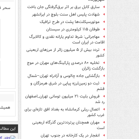
سارق کابل برق بر اثر برق‌گرفتگی جان باخت
سحر قر
شهادت پلیس اهل سنت بلوچ در ایرانشهر
موتورسیکلت‌ها پشت درِ طرح ترافیک
طوفان ۱۱۵ کیلومتری در سیستان
مهاجرانی: شرط تداوم یارانه نقدی و کالابرگ
اقامت در ایران است
تردد بیش از ۵ میلیون زائر از مرزهای اربعینی
کشور
تخلیه ۸۰ درصدی پارکینگ‌های مهران در موج
بازگشت زائران
بازگشایی جاده چالوس و آزادراه تهران–شمال
ثبت دو زمین‌لرزه پیاپی در شرق هرمزگان و
قشم
فروش بلیت ۲۱ میلیون تومانی تهران_اصفهان
رد شد
همیشه کلم
اتصال ریلی کرمانشاه به بغداد افق تازه‌ای برای
غرب کشور
مهران همچنان پرترددترین گذرگاه اربعینی
است
این مطالب
انفجار در یک کارخانه در جنوب تهران