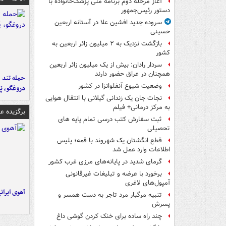
آغاز مرحله دوم برنامه ملی پزشک‌خانواده با
دستور رئیس‌جمهور
سروده جدید افشین علا در آستانه اربعین
حسینی
بازگشت نزدیک به ۲ میلیون زائر اربعین به
کشور
سردار رادان: بیش از یک میلیون زائر اربعین
همچنان در عراق حضور دارند
حمله تند ف
وضعیت شیوع آنفلوانزا در کشور
دروغگو، پَ
نجات جان یک زندانی گیلانی با انتقال هوایی
به مرکز درمانی+ فیلم
برگزیده 
ثبت سفارش کتب درسی تمام پایه های
تحصیلی
قطع انگشتان یک شهروند با قمه؛ پلیس
اطلاعات وارد عمل شد
گرمای شدید در پایانه‌های مرزی غرب کشور
برخورد با عرضه و تبلیغات غیرقانونی
آمپول‌های لاغری
آهوی ایران
تنبیه مرگبار مرد تاجر به دست همسر و
پسرش
چند راه‌ ساده برای خنک کردن گوشی داغ