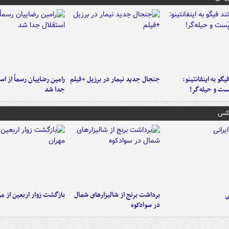
یگو به اینفانتینو:
جنجال جدید نیمار در برزیل +فیلم
رامین رضاییان رسماً از اس
ست‌ و حیله‌گر!
جدا شد
عکس
ی
برداشت برنج از شالیزارهای شمال
بازگشت زوار اربعین از مر
در سوادکوه