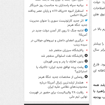
د: دولت
بیانیه سپاه پاسداران به مناسبت روز خبرنگار
اصلاحات
استقرار انبوه «دی‌اف‑۱۷» و پایان عصر پدافند
دوق های
آمریکا +عکس
اثر جدید کارتونیست سوری با عنوان مدیریت
جدید تنگه هرمز
 بالا در
ادامه جنگ تا روی کار آمدن دولت جدید در
آمریکا!
درگیری اعضای داعش و نیروهای جولانی در
های مالی را بیشتر
سیده زینب
که برای سال ۲۰۲۱ تقریبا سه برابر سال
پالایشگاه سیزران منفجر شد
پالایشگاه نفت اسلواکی منفجر شد
بدون تعارف با پدر و پسر قهرمان
در وین چه خواهد بود. فارغ
پشت پرده توافق جدید ایران؛ تاکتیک یا
طانه ای
استراتژی؟
رونمایی از مختصات جدید تنگۀ هرمز
هشدار ارشدترین ژنرال آمریکا درباره
 رشد همه
محدودیت‌های نظامی علیه ایران
هبرد با
رقابت ۲۸ والیبالیست برای حضور در فهرست
نهایی تیم ملی
 ۱.۶ درصد) در چارچوب بودجه