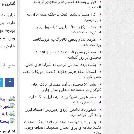
فرار بی‌سابقه کشتی‌های سعودی از باب
گذاری و 
المندب
نیازی به
۲.۶ میلیارد بشکه نفت با جنگ علیه ایران به
بازار نرسید
دارد. ای
بانک مرکزی: ۹۰ میلیون کیف پول برای
بودجه دو
ایرانی‌ها ساخته شد
وین به ط
عارف: تمام بدهی کالابرگ به فروشگاه‌ها
پرداخت شد
خارجی منج
صعودی شدن قیمت نفت پس از افت ۷
درصدی در روز گذشته
منبع: ایرنا
پشت پرده التماس ترامپ به شرکت‌های نفتی
انسداد تنگه هرمز چگونه اقتصاد آمریکا را تحت
فشار قرار داد؟
رشد ۶۴ درصدی درآمد عملیاتی بانک رفاه
کارگران در سه‌ماهه ابتدایی سال جاری
سفر هوایی آمریکایی‌ها به دلیل جنگ علیه
ایران کاهش یافت
مدنی‌زاده: دشمن آرزوی زمین‌زدن اقتصاد ایران
را به گور خواهد برد
رئیس هیئت‌رئیسه صندوق بازنشستگی صنعت
نفت: برنامه‌ای برای انحلال هلدینگ اهداف وجود
اخبار مرتب
ندارد