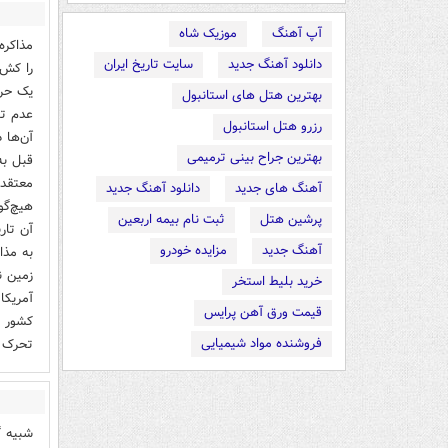
آپ آهنگ
موزیک شاه
مذاکره
دانلود آهنگ جدید
سایت تاریخ ایران
را کش 
یک حرف
بهترین هتل های استانبول
عدم تو
رزرو هتل استانبول
آن‌ها 
بهترین جراح بینی ترمیمی
قبل به
معتقدی
آهنگ های جدید
دانلود آهنگ جدید
هیچ‌گو
پرشین هتل
ثبت نام بیمه اربعین
آن تار
آهنگ جدید
مزایده خودرو
به مذا
زمین نا
خرید بلیط استخر
آمریکا
قیمت ورق آهن پرایس
کشور ب
فروشنده مواد شیمیایی
تحرک ا
شبیه گ