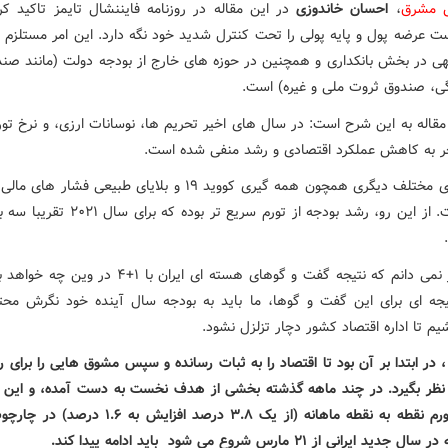
ش مشرق
،
احسان خاندوزی
در این مقاله در روزنامه فایننشال تایمز تاکید کر
 عرضه پول و پایه پولی را تحت کنترل شدید خود نگه دارد. این امر مستلزم 
هی در بخش بانکداری و همچنین در حوزه های خارج از بودجه دولت (مانند صن
ی، صندوق ثروت ملی و غیره) است.
قاله به این شرح است: در سال های اخیر تحریم ها، نوسانات ارزی، و نرخ تورم
جر به کاهش عملکرد اقتصادی و رشد منفی شده است.
شوک های مختلف دیگری همچون همه گیری کووید ۱۹ و بلایای طبیعی فشار 
کرده است. از این رو، رشد بودجه از تورم سریع تر بوده 
من هنوز نمی دانم که نتیجه گفت و گوهای هسته ای ایران با ۱+۴ 
یجه ای برای این گفت و گوها، ما باید به بودجه سال آینده خود نگرش محتا
یم تا اداره اقتصاد کشور دچار تزلزل نشود.
 در ابتدا بر آن بود تا اقتصاد را به ثبات رسانده و سپس مشوق هایی را برای
 نظر بگیرد. در چند ماهه گذشته بخشی از هدف نخست به دست آمده، و این را
کاهش تورم نقطه به نقطه ماهانه (از یک ۳.۸ درصد افزایش به