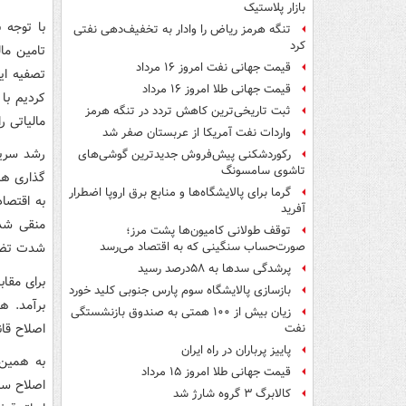
بازار پلاستیک
با توجه 
تنگه هرمز ریاض را وادار به تخفیف‌دهی نفتی
کرد
تامین مال
قیمت جهانی نفت امروز ۱۶ مرداد
تصفیه ای
قیمت جهانی طلا امروز ۱۶ مرداد
ثبت تاریخی‌ترین کاهش تردد در تنگه هرمز
مالیاتی ر
واردات نفت آمریکا از عربستان صفر شد
رشد سریع
رکوردشکنی پیش‌فروش جدیدترین گوشی‌های
تاشوی سامسونگ
گذاری ها
گرما برای پالایشگاه‌ها و منابع برق اروپا اضطرار
به اقتصا
آفرید
منقی شدن
توقف طولانی کامیون‌ها پشت مرز؛
شدت تضع
صورت‌حساب سنگینی که به اقتصاد می‌رسد
پرشدگی سدها به ۵۸درصد رسید
برای مقا
بازسازی پالایشگاه سوم پارس جنوبی کلید خورد
برآمد. ه
زیان بیش از ۱۰۰ همتی به صندوق‌ بازنشستگی
اصلاح قا
نفت
پاییز پرباران در راه ایران
قیمت جهانی طلا امروز ۱۵ مرداد
کالابرگ ۳ گروه شارژ شد