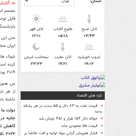
استان:
به گزار
مصمم است
قابل توج
بازنشستگ
اذان صبح
طلوع آفتاب
اذان ظهر
۱۲:۱۰
۰۵:۱۸
۰۳:۴۳
متن این م
ایران من
غروب خورشید
اذان مغرب
نیمه‌شب شرعی
۲۳:۲۳
۱۹:۲۱
۱۹:۰۲
۲۰۱۹ بود.
از هر نت
تازه های اقتصاد
داشته باش
قیمت نفت به ۸۳ دلار و ۵۵ سنت در هر بشکه
دولت ما ،
رسید
جانبه در
حواله دلار ۱۵۴ هزار و ۴۵۱ تومان شد
قیمت طلا صعودی ماند
فشار هم‌زمان گرانی مواد اولیه و افت تقاضا بر
۲۰۲۲ ،که در سال جدید ایرانی از ۲۱ مارس شروع می شود باید ادامه پیدا کند.