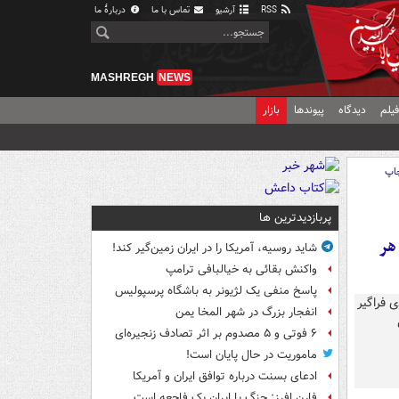
RSS
آرشیو
تماس با ما
دربارهٔ ما
MASHREGH
NEWS
یلم
دیدگاه
پیوندها
بازار
اپ
پربازدیدترین ها
هر
شاید روسیه، آمریکا را در ایران زمین‌گیر کند!
واکنش بقائی به خیالبافی ترامپ
پاسخ منفی یک لژیونر به باشگاه پرسپولیس
انفجار بزرگ در شهر المخا یمن
۶ فوتی و ۵ مصدوم بر اثر تصادف زنجیره‌ای
ماموریت در حال پایان است!
ادعای بسنت درباره توافق ایران و آمریکا
فارن افرز: جنگ با ایران یک فاجعه است