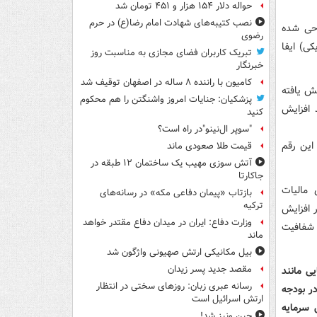
حواله دلار ۱۵۴ هزار و ۴۵۱ تومان شد
نصب کتیبه‌های شهادت امام رضا(ع) در حرم
احی شده
رضوی
ی) ایفا
تبریک کاربران فضای مجازی به مناسبت روز
خبرنگار
کامیون با راننده ۸ ساله در اصفهان توقیف شد
۲۴ درصد در سال ۲۰۱۲ به ۱۴ درصد در سال ۲۰۲۱ کاهش یافته
پزشکیان: جنایات امروز واشنگتن را هم محکوم
ات برای تملک دارایی های سرمایه ای ۴ درصد افزایش
کنید
"سوپر ال‌نینو"در راه است؟
همچنین می خواهیم رشد هزینه های جاری را کاهش دهیم. در بودجه سال ۲۰۲۱ این رقم
قیمت طلا صعودی ماند
آتش سوزی مهیب یک ساختمان ۱۲ طبقه در
جاکارتا
 مالیات
بازتاب «پیمان دفاعی مکه» در رسانه‌های
ترکیه
ر افزایش
وزارت دفاع: ایران در میدان دفاع مقتدر خواهد
 شفافیت
ماند
بیل مکانیکی ارتش صهیونی واژگون شد
مقصد جدید پسر زیدان
ی مانند
رسانه عبری زبان: روزهای سختی در انتظار
در بودجه
ارتش اسرائیل است
 سرمایه
چین ونیز شد!