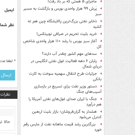
ماجرای ۵ همتی که بر باد رفت!
پَرش ۹۹ هزار واحدی بورس و بازگشت به مسیر
ایمیل
سبز
ذخایر نفتی بزرگ‌ترین پالایشگاه چین هم ته
نظر شما 
کشید
خرید بلیت تحریم در صرافی نوبیتکس!
آغاز سبز بورس با رشد ۱۱۰ هزار واحدی شاخص
کل
سدهای مهم کشور چقدر آب دارند؟
*
لطفا عدد م
پایان ۶ دهه فعالیت غول نفتی انگلیس در
دریای شمال
جزئیات طرح انتقال سهمیه سوخت به کارت
بانکی
دستور وزیر نفت برای تسریع در بازسازی
آسیب‌های جنگ
نظرات
جنگ با ایران صدای غول‌های نفتی آمریکا را
هم درآورد
هشدار به گران‌فروشان؛ بازار بلیت اربعین
کنترل می‌شود
حالا ت
بزرگترین رشد قیمت ماهانه نفت از مارس رقم
خورد