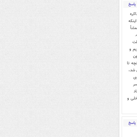
پاسخ
کره
ینکه
ناً
.
لت
یم و
ون
چه تا
 شد،
وی
سر
د
خلی و
پاسخ