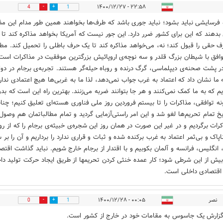
۲۲:۵۸ - ۱۴۰۰/۱۲/۲۷
4
1
 فرسایشی نباید بشود؛ نباید جوری باشد که طرف‌ها بخواهند همین طور مدام این مذا
بدهند که این برای کشور ضرر دارد. این جور نیست که آمریکا بخواهد مذاکره کند تا ا
 حقی را قبول کند؛ نه، می‌خواهد مذاکره کند تا یک حرف باطلی را تحمیل کند. مطمئ
افق با شیطان بزرگ قلدر و سه نوچه‌ی اروپائیش بزرگترین موفقیت در مذاکرات است
در پشت صحنه‌ی دیپلماسی، گرگ درنده و روباه حیله‌گر هستند. تجربه‌ی برجام در دو
 ما نشان داد که اعتماد به غرب جواب نمی‌دهد، لذا ما به غربی‌ها هیچ اعتمادی ندار
م که به ما کمک نمی‌کنند و هر جا بتوانند ضربه می‌زنند. بهترین راه این است که بد
نه توافقی، مذاکرات را تا بیستم فروردین روز ملی فناوری هسته‌ای تعلیق کنیم؛ چنان
یخ تمام تحریم‌ها لغو شد و این امر راستی‌آزمایی گردید و تمام مطالباتمان هم وصول
کرات برگردیم و در غیر این‌ صورت در همان روز این شجره‌ی خبیثه‌ی برجام را که از ر
پاک و بی‌ثمر اعتماد به غرب برکنده شده و ثبات و قراری ندارد را برداریم و آن را بر 
، انگلیس، فرانسه و آلمان بکوبیم و با اقتدار از برجام خارج شویم. نباید گذاشت اقتصا
یش از این شرطی شود؛ کار عمده خنثی کردن تحریمها از طریق ایجاد حرکت تولید دا
قتصادی داخلی است.
نصر
۰۰:۰۵ - ۱۴۰۰/۱۲/۲۸
0
1
زارش یک جاسوس به مقامات خود در خارج از کشور است.