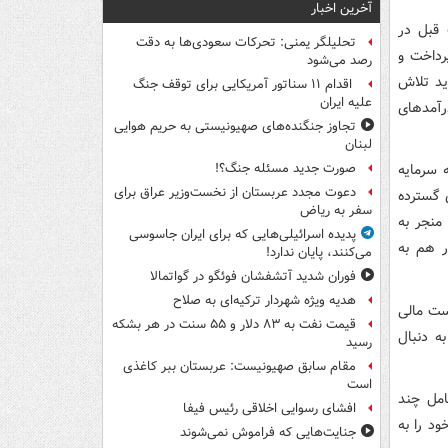
آخرین اخبار
 قبل در
تحلیلگر یمنی: تحرکات سعودی‌ها به دقت
پرداخت و
رصد می‌شود
ید تلاش
اقدام ۱۱ سناتور آمریکایی برای توقف جنگ
علیه ایران
 یک افزایش ۴۰ درصدی) و درآمدهای
تجاوز جنگنده‌های صهیونیستی به حریم هوایی
لبنان
 سرمایه
صورت جدید مسئله جنگ؟!
دعوت مجدد عربستان از نخست‌وزیر عراق برای
 گسترده
سفر به ریاض
منجر به
پدیده اسرائیلی‌هایی که برای ایران جاسوسی
ر هم به
می‌کنند، پایان ندارد!
فوران شدید آتشفشان فوئگو در گواتمالا
هدیه ویژه شهردار ترکیه‌ای به صلاح
ست مالی
قیمت نفت به ۸۳ دلار و ۵۵ سنت در هر بشکه
ه دنبال
رسید
مقام سابق صهیونیست: عربستان ببر کاغذی
است
 شده شامل چند
افشای رسوایی اخلاقی رئیس فیفا
 اتکای خود را به
جنایت‌هایی که فراموش نمی‌شوند