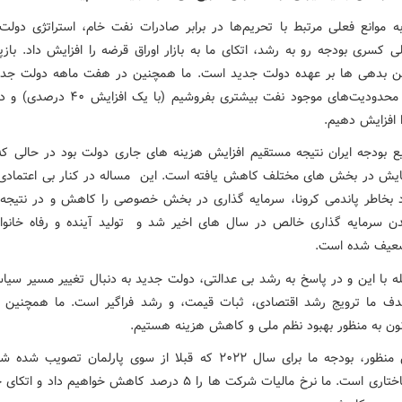
به موانع فعلی مرتبط با تحریم‌ها در برابر صادرات نفت خام، استراتژی دولت
ی کسری بودجه رو به رشد، اتکای ما به بازار اوراق قرضه را افزایش داد. باز
ن بدهی ها بر عهده دولت جدید است. ما همچنین در هفت ماهه دولت جد
کردیم با محدودیت‌های موجود نفت بیشتری بفروشیم (با
ا افزایش دهیم.
 بودجه ایران نتیجه مستقیم افزایش هزینه های جاری دولت بود در حالی که
یش در بخش های مختلف کاهش یافته است. این مساله در کنار بی اعتمادی
د بخاطر پاندمی کرونا، سرمایه گذاری در بخش خصوصی را کاهش و در نتیجه 
 سرمایه گذاری خالص در سال های اخیر شد و تولید آینده و رفاه خانوا
یف شده است.
بله با این و در پاسخ به رشد بی عدالتی، دولت جدید به دنبال تغییر مسیر سیا
دف ما ترویج رشد اقتصادی، ثبات قیمت، و رشد فراگیر است. ما همچنین ب
نون به منظور بهبود نظم ملی و کاهش هزینه هستیم.
به همین منظور، بودجه ما برای سال ۲۰۲۲ که قبلا از سوی پارلمان تصویب
اصلاح ساختاری است. ما نرخ مالیات شرکت ها را ۵ درصد کاهش خواهیم داد و