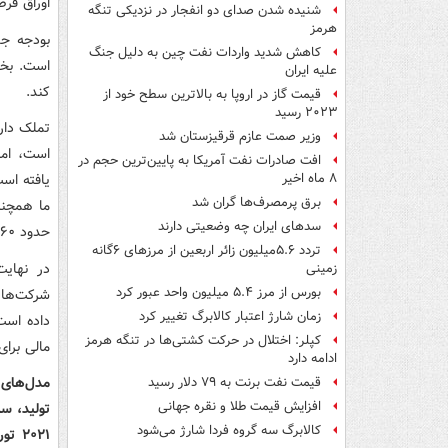
اوراق قر
شنیده شدن صدای دو انفجار در نزدیکی تنگه
هرمز
بودجه جد
کاهش شدید واردات نفت چین به دلیل جنگ
است. بخش
علیه ایران
کند.
قیمت گاز در اروپا به بالاترین سطح خود از
۲۰۲۳ رسید
وزیر صمت عازم قرقیزستان شد
افت صادرات نفت آمریکا به پایین‌ترین حجم در
یافته اس
۸ ماه اخیر
برق پرمصرف‌ها گران شد
سدهای ایران چه وضعیتی دارند
حدود ۶۰ درصد بود. این میزان در لایحه جدید به ۳۸ درصد کاهش یافته است.
تردد ۵.۶میلیون زائر اربعین از مرزهای ۶گانه
در نهایت
زمینی
بورس از مرز ۵.۴ میلیون واحد عبور کرد
شرکت‌ها، 
زمان شارژ اعتبار کالابرگ تغییر کرد
داده است
کپلر: اختلال در حرکت کشتی‌ها در تنگه هرمز
مالی برای
ادامه دارد
مدل‌های 
قیمت نفت برنت به ۷۹ دلار رسید
افزایش قیمت طلا و نقره جهانی
تولید، سر
کالابرگ سه گروه فردا شارژ می‌شود
۲۰۲۱