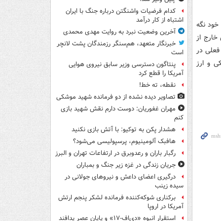
کدام فرضیات واشنگتن درباره جنگ با ایران
اشتباه از کار درآمد
خود نگه
آخرین وضعیت نبرد به روایت مهدی محمدی
خارج از
خبرنگار متعهد، هم‌سنگر رزمندگان پشت لانچر
فعلی در
است
ی و ارز
پنتاگون دسترسی وزیر سابق نیروی هوایی
آمریکا را قطع کرد
نقطه، ته خط!
تصاویر دیده‌ نشده از دو فرمانده شهید موشکی
مهران غفوریان: دوست دارم نقش شهید بازی
کنم
هشدار پکن به توکیو: با آتش بازی نکنید
هافبک آلومینیوم، پرسپولیسی می‌شود؟
رگبار باران و رعدوبرق در ارتفاعات تهران و البرز
جریان زندگی در غزه زیر جنگ و بمباران
درگیری اعضای داعش و نیروهای جولانی در
سیده زینب
برکناری شوکه‌کننده فرمانده لشکر پنجم ارتش
آمریکا در اروپا
استقرار انبوه «دی‌اف‑۱۷» و پایان عصر پدافند