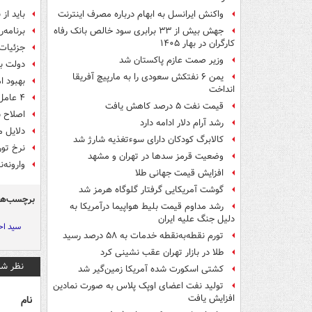
باید از
واکنش ایرانسل به ابهام درباره مصرف اینترنت
برنامه‌
جهش بیش از ۳۳ برابری سود خالص بانک رفاه
کارگران در بهار ۱۴۰۵
جزئیات
وزیر صمت عازم پاکستان شد
دولت ب
یمن ۶ نفتکش سعودی را به مارپیچ آفریقا
بهبود ا
انداخت
۴ عامل تورم‌زا در بودجه سال ۱۴۰۱
قیمت نفت ۵ درصد کاهش یافت
اصلاح ساخ
رشد آرام دلار ادامه دارد
دلایل 
کالابرگ کودکان دارای سوءتغذیه شارژ شد
نرخ تو
وضعیت قرمز سدها در تهران و مشهد
وارونه‌
افزایش قیمت جهانی طلا
گوشت آمریکایی گرفتار گلوگاه هرمز شد
برچسب‌ها
رشد مداوم قیمت بلیط هواپیما درآمریکا به
دلیل جنگ علیه ایران
سید اح
تورم نقطه‌به‌نقطه خدمات به ۵۸ درصد رسید
طلا در بازار تهران عقب نشینی کرد
نظر شم
کشتی اسکورت شده آمریکا زمین‌گیر شد
تولید نفت اعضای اوپک پلاس به صورت نمادین
افزایش یافت
نام