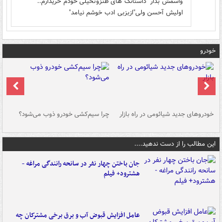
واسمش بذار "داستانک های"طنزوتخیلی"خودم خریدارم..
اولیش آحسن ولی"ازبزبی ادب خوشم نیامد"
خودرو
خودروهای جدید شیائومی در راه بازار
چرا سیم‌کشی خودرو ذوب می‌شود؟
شو
این مطالب را از دست ندهید....
جان باختن چهار نفر در سانحه رانندگی مراغه -
هشترود+ فیلم
عامل افزایش قبوض آب و برق برخی مشترکان چه