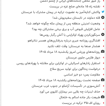
راز عبور مخفی جنگنده‌های ایرانی از چشم دشمن
نقشه راه ۱۵ ماده‌ای صلح غزه در بن‌بست
واکنش کنایه‌آمیز به عضویت ترکیه در پیمان مشترک با عربستان
قله دماوند در تابستان سفیدپوش شد!
وضعیت امنیتی منطقه پس از پیمان مکه چگونه خواهد شد؟
عامل افزایش قبوض آب و برق برخی مشترکان چه بود؟
سرنگون‌کردن پهپاد اوکراینی با آتش رگبار روس‌ها
افشاگری روزنامه عبری درباره بدرفتاری‌های همسر نتانیاهو
هشدار صنعا به عربستان: وقت تلف نکنید
روزنامه‌های ورزشی امروز یک‌شنبه ۱۸ مرداد ۱۴۰۵
دیوار طارمی جلوی عربستان
استقرار رادارهای اسرائیلی در اوکراین برای مقابله با پهپادهای روسی
درخواست پنتاگون برای تولید سریع سلاح
مقاومت یمن؛ دو خیز اساسی
صفحه نخست روزنامه‌های یکشنبه ۱۸ مرداد ۱۴۰۵
آتش‌سوزی در تأسیسات آرامکو در جنوب غرب عربستان
حذف لبنیات چه بلایی سر بیماران کلیوی می آورد
طبیعت بکر جاده اسالم به خلخال
رویای اف-۳۵ ترکیه در بن‌بست