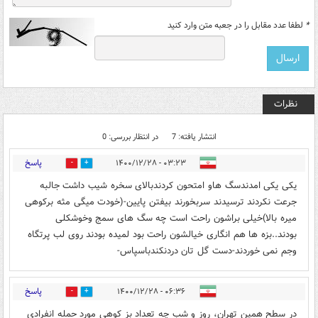
*
لطفا عدد مقابل را در جعبه متن وارد کنید
نظرات
انتشار یافته: 7
در انتظار بررسی: 0
پاسخ
۰۳:۲۳ - ۱۴۰۰/۱۲/۲۸
2
1
یکی یکی امدندسگ هاو امتحون کردندبالای سخره شیب داشت جالبه
جرعت نکردند ترسیدند سربخورند بیفتن پایین-(خودت میگی مثه برکوهی
میره بالا)خیلی براشون راحت است چه سگ های سمج وخوشکلی
بودند..بزه ها هم انگاری خیالشون راحت بود لمیده بودند روی لب پرتگاه
وجم نمی خوردند-دست گل تان دردنکندباسپاس-
پاسخ
۰۶:۳۶ - ۱۴۰۰/۱۲/۲۸
0
6
در سطح همین تهران، روز و شب چه تعداد بز کوهی مورد حمله انفرادی