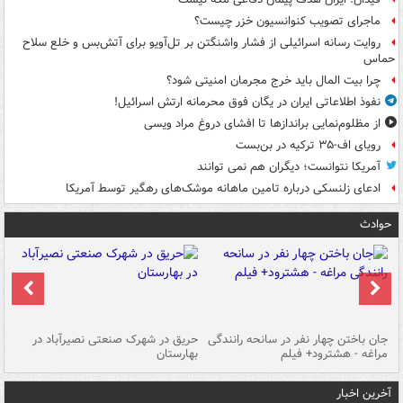
ماجرای تصویب کنوانسیون خزر چیست؟
روایت رسانه اسرائیلی از فشار واشنگتن بر تل‌آویو برای آتش‌بس و خلع سلاح
حماس
چرا بیت المال باید خرج مجرمان امنیتی شود؟
نفوذ اطلاعاتی ایران در یگان فوق محرمانه ارتش اسرائیل!
از مظلوم‌نمایی براندازها تا افشای دروغ مراد ویسی
رویای اف-۳۵ ترکیه در بن‌بست
آمریکا نتوانست؛ دیگران هم نمی توانند
ادعای زلنسکی درباره تامین ماهانه موشک‌های رهگیر توسط آمریکا
حوادث
جان باختن چهار نفر در سانحه رانندگی
حریق در شهرک صنعتی نصیرآباد در
حر
مراغه - هشترود+ فیلم
بهارستان
فی
آخرین اخبار