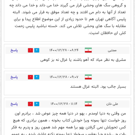
و گروهی سگ های وحشی قرار می گیرند خدا می داند و خدا می داند چه
تعداد از آنها به دام می افتند و چه تعداد موفق به فرار می شوند. البته
پلیس آگاهی تهران هم تا حدود زیادی از این موضوع اطلاع پیدا و برای
مقابله با سگ های وحشی تلاش می کند. خسته نباشید پلیس زحمت
کش ای حافظان امنیت.
پاسخ
مجتبی
۰۸:۲۴ - ۱۴۰۰/۱۲/۲۸
0
3
مشرق به نظر میاد که آهو باشند یا غزال نه بز کوهی
پاسخ
۰۹:۰۷ - ۱۴۰۰/۱۲/۲۸
0
2
بسیار جالب بود. البته غزال هستند
پاسخ
علی خان
۱۱:۱۴ - ۱۴۰۰/۱۲/۲۸
0
3
من وقتی به دنیا اومدم ، یهو در دنیا همه چیز عوض شد ، برادرم اون
روز خواست تنها بمونه وبرا خودش کتاب بخونه ، همون برادری که هیچ
کس تحویلش نمی گرفتن یهو برا همه مهم شد همون روز و پدرم به فکر
رفت چی شده چرا یعقوب میخواد تنها بمونه نکنه عاشق شده ، به عموم