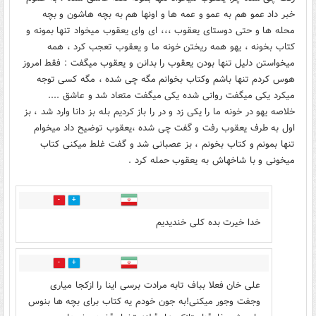
خبر داد عمو هم به عمو و عمه ها و اونها هم به بچه هاشون و بچه
محله ها و حتی دوستای یعقوب ،،، ای وای یعقوب میخواد تنها بمونه و
کتاب بخونه ، یهو همه ریختن خونه ما و یعقوب تعجب کرد ، همه
میخواستن دلیل تنها بودن یعقوب را بدانن و یعقوب میگفت : فقط امروز
هوس کردم تنها باشم وکتاب بخوانم مگه چی شده ، مگه کسی توجه
میکرد یکی میگفت روانی شده یکی میگفت متعاد شد و عاشق ....
خلاصه یهو در خونه ما را یکی زد و در را باز کردیم بله بز دانا وارد شد ، بز
اول به طرف یعقوب رفت و گفت چی شده ،یعقوب توضیح داد میخوام
تنها بمونم و کتاب بخونم ، بز عصبانی شد و گفت غلط میکنی کتاب
میخونی و با شاخهاش به یعقوب حمله کرد .
0
2
خدا خیرت بده کلی خندیدیم
0
1
علی خان فعلا بباف تابه مرادت برسی اینا را ازکجا میاری
وجفت وجور میکنی!به جون خودم یه کتاب برای بچه ها بنوس