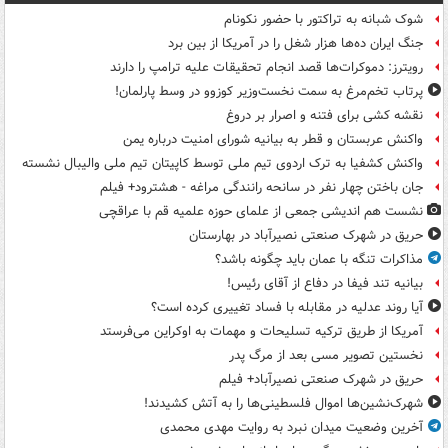
شوک شبانه به تراکتور با حضور نکونام
جنگ ایران ده‌ها هزار شغل را در آمریکا از بین برد
رویترز: دموکرات‌ها قصد انجام تحقیقات علیه ترامپ را دارند
پرتاب تخم‌مرغ به سمت نخست‌وزیر کوزوو در وسط پارلمان!
نقشه کشی برای فتنه و اصرار بر دروغ
واکنش عربستان و قطر به بیانیه شورای امنیت درباره یمن
واکنش کشفیا به ترک اردوی تیم ملی توسط کاپیتان تیم ملی والیبال نشسته
جان باختن چهار نفر در سانحه رانندگی مراغه - هشترود+ فیلم
نشست هم اندیشی جمعی از علمای حوزه علمیه قم با عراقچی
حریق در شهرک صنعتی نصیرآباد در بهارستان
مذاکرات تنگه با عمان باید چگونه باشد؟
بیانیه تند فیفا در دفاع از آقای رئیس!
آیا روند عدلیه در مقابله با فساد تغییری کرده است؟
آمریکا از طریق ترکیه تسلیحات و مهمات به اوکراین می‌فرستد
نخستین تصویر مسی بعد از مرگ پدر
حریق در شهرک صنعتی نصیرآباد+ فیلم
شهرک‌نشین‌ها اموال فلسطینی‌ها را به آتش کشیدند!
آخرین وضعیت میدان نبرد به روایت مهدی محمدی