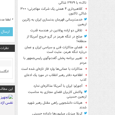
تاک» با ۲۹۷۹ شاکی
کلاهبرداری ۴ همتی یک شرکت مهاجرتی؛ ۳۰۰
شاکی تاکنون
*
لطفا عدد م
خدمت‌رسانی قهرمان بدنسازی ایران به زائرین
اربعین
تلاقی دو اراده پولادین در هندسه قدرت
صلح در تنگه هرمز در گرو خروج آمریکا از
منطقه!
فضای مذاکرات فنی و سیاسی ایران و عمان
نظرات
درباره تنگه هرمز، مثبت است
تغییر برنامه پخش گفت‌وگوی رئیس‌جمهور با
مردم
مذاکرات با عمانی‌ها وارد فاز تازه‌ای شده است
انگلست
اطلاعیه دفتر رهبر انقلاب در مورد یک ادعای
کذب
آجورلو: ایران با آمریکا مذاکره‌ای ندارد
این مطالب
واکنش کاربران فضای مجازی به مناسبت
اربعین حسینی
هیئات دانشجویی راهی مقتل رهبر شهید
شدند
کربلا میزبان میلیون‌ها دلداده حسینی