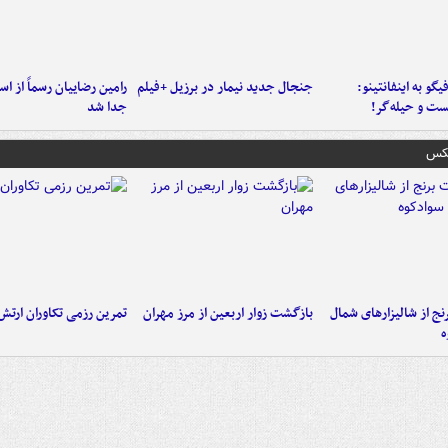
یگو به اینفانتینو:
جنجال جدید نیمار در برزیل +فیلم
رامین رضاییان رسماً از اس
ست‌ و حیله‌گر!
جدا شد
عکس
نج از شالیزارهای شمال
بازگشت زوار اربعین از مرز مهران
تمرین رزمی تکاوران ارتش
ه