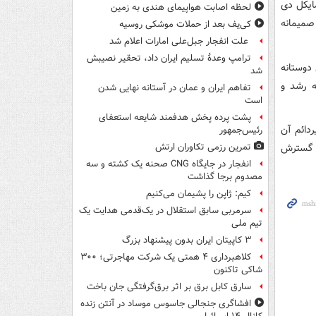
ایکل دی
لحظه اصابت هواپیمای هندی به زمین
صمیمانه
کی‌یف بعد از حملات موشکی روسیه
علت انفجار جبل‌علی امارات اعلام شد
ترامپ وعدۀ تسلیم ایران داد، تحقیر نصیبش
 دوستانه
شد
ه رشد و
تفاهم ایران و عمان در آستانه نهایی شدن
است
پشت پرده پخش هدفمند شایعه استعفای
ردائم آن
رئیس‌جمهور
ر گسترش
تمرین رزمی تکاوران ارتش
انفجار در جایگاه CNG صحنه یک کشته و سه
مصدوم برجا گذاشت
کیم: ژاپن را پشیمان می‌کنیم
سرمربی سابق استقلال در یک‌قدمی هدایت یک
تیم ملی
۳ کاپیتان ایران بدون پیشنهاد بزرگ
کلاهبرداری ۴ همتی یک شرکت مهاجرتی؛ ۳۰۰
شاکی تاکنون
سارق کابل برق بر اثر برق‌گرفتگی جان باخت
افشاگری جنجالی جاسوس موساد در آنتن زنده