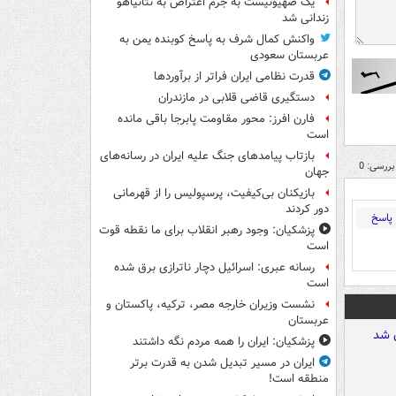
یک صهیونیست به جرم اعتراض به نتانیاهو
زندانی شد
واکنش کمال شرف به پاسخ کوبنده یمن به
عربستان سعودی
قدرت نظامی ایران فراتر از برآوردها
دستگیری قاضی قلابی در مازندران
فارن افرز: محور مقاومت پابرجا باقی مانده
است
بازتاب پیامدهای جنگ علیه ایران در رسانه‌های
بررسی: 0
جهان
بازیکنان بی‌کیفیت، پرسپولیس را از قهرمانی
دور کردند
پاسخ
پزشکیان: وجود رهبر انقلاب برای ما نقطه قوت
است
رسانه عبری: اسرائیل دچار ناترازی برق شده
است
نشست وزیران خارجه مصر، ترکیه، پاکستان و
عربستان
پزشکیان: ایران را همه مردم نگه داشتند
ایران در مسیر تبدیل شدن به قدرت برتر
منطقه است!