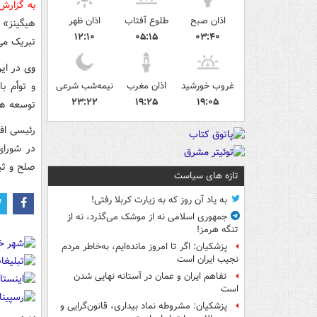
به گزار
اذان صبح
طلوع آفتاب
اذان ظهر
هیگینز» 
۱۲:۱۰
۰۵:۱۵
۰۳:۴۰
تبریک می‌
وی در این
و توأم ب
غروب خورشید
اذان مغرب
نیمه‌شب شرعی
۲۳:۲۲
۱۹:۲۵
۱۹:۰۵
توسعه هر
رئیسی افز
در شورای
صلح و ثب
تازه های سیاست
به یاد آن روز که به زیارت کربلا رفتی!
جمهوری اسلامی نه از موشک می‌گذرد، نه از
تنگه هرمز!
پزشکیان: اگر تا امروز مانده‌ایم، به‌خاطر مردم
نجیب ایران است
تفاهم ایران و عمان در آستانه نهایی شدن
است
پزشکیان: مشروطه نماد بیداری، قانون‌گرایی و