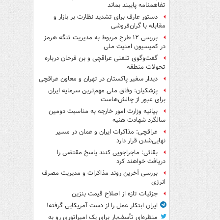
تفاهم‎نامه پایبند بماند
دستور عارف برای تشدید نظارت بر بازار و
مقابله با گران‌فروشی
بررسی ۱۲ طرح مربوط به مدیریت تنگه هرمز
در کمیسیون امنیت ملی
گفت‌وگوی تلفنی عراقچی و بن فرحان درباره
تحولات منطقه
دیدار سفیر پاکستان در تهران و معاون عراقچی
پزشکیان: وفاق ملی مهم‌ترین سرمایه ایران
برای عبور از چالش‌هاست
بیانیه وزارت امور خارجه به مناسبت دومین
سالگرد شهادت هنیه
عراقچی: مذاکرات ایران و عمان در مسیر
نهایی‌شدن قرار دارد
بقائی: ماجراجویی کنند پاسخ مقتضی را
دریافت خواهند کرد
بررسی آخرین روند مذاکرات و مدیریت مصرف
انرژی
جزئیات تازه از اصلاح قیمت بنزین
ایران ابتکار عمل را از دست آمریکایی‌ گرفته!
منظره‌ای تأسف‌بار برای یک امپراتوری رو به