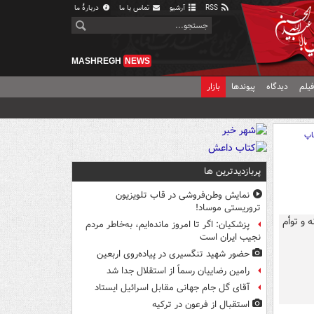
RSS
آرشیو
تماس با ما
دربارهٔ ما
MASHREGH
NEWS
یلم
دیدگاه
پیوندها
بازار
اپ
پربازدیدترین ها
نمایش وطن‌فروشی در قاب تلویزیون
تروریستی موساد!
پزشکیان: اگر تا امروز مانده‌ایم، به‌خاطر مردم
نجیب ایران است
حضور شهید تنگسیری در پیاده‌روی اربعین
رامین رضاییان رسماً از استقلال جدا شد
آقای گل جام جهانی مقابل اسرائیل ایستاد
استقبال از فرعون در ترکیه