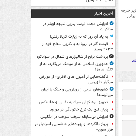
کانال ۱۴ اسرائیل
یر خارجه
آخرین اخبار
رقرار
افزایش مجدد قیمت بنزین نتیجه ابهام در
مذاکرات
به یاد آن روز که به زیارت کربلا رفتی!
قیمت گاز در اروپا به بالاترین سطح خود از
۲۰۲۳ رسید
برداشت برنج از شالیزارهای شمال در سوادکوه
ند
جمهوری اسلامی نه از موشک می‌گذرد، نه از
تنگه هرمز!
ناگفته‌هایی از آمپول های لاغری؛ از عوارض
مرگبار تا زیبایی
کشورهای عربی از رویارویی و جنگ با ایران
می‌ترسند!
تجهیز موشکهای سپاه به نفس اژدها+عکس
پایان تلخ یک نزاع خانوادگی در دورود
افزایش بی‌سابقه سرقت سوخت در انگلیس
پرواز بالگردها و پهپادهای شناسایی اسرائیل بر
فراز سوریه