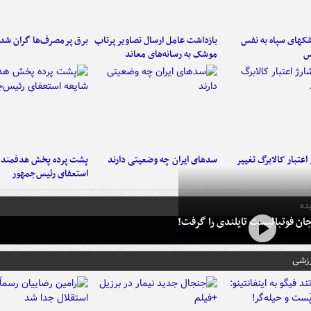
کهای سپاه به نفس
بازداشت عامل ارسال تصاویر پرتاب
برق پرمصرف‌ها گران شد
س
موشک به رسانه‌های معاند
اعتبار کالابرگ تغییر
سدهای ایران چه وضعیتی دارند
پشت پرده پخش هدفمند ش
استعفای رئیس‌جمهور
ده
ان فوتبالیست تایلندی را گرفت!
رزشی