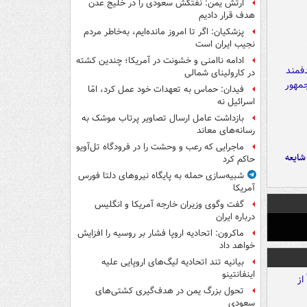
ارتش یمن: نفتکش سعودی را در خلیج عدن
هدف قرار دادیم
پزشکیان: اگر تا امروز مانده‌ایم، به‌خاطر مردم
نجیب ایران است
ادامه ناامنی و خشونت در آمریکا؛ چندین کشته
در کارولینای شمالی
فیدان: حماس به تعهدات خود عمل کرد، امّا
اسرائیل نه
بازداشت عامل ارسال تصاویر پرتاب موشک به
رسانه‌های معاند
ماجرایی که رعب و وحشت را در فرودگاه تل‌آویو
ایعه
حاکم کرد
شبیه‌سازی حمله به پایگاه نیروهای دلتا فورس
آمریکا
گفت وگوی وزیران خارجه آمریکا و انگلیس
درباره ایران
ماکرون: اتحادیه اروپا فشار بر روسیه را افزایش
خواهد داد
بیانیه تند اتحادیه لیگ‌های اروپایی علیه
اینفانتینو
تحول بزرگ یمن در هدف‌گیری کشتی‌های
سعودی