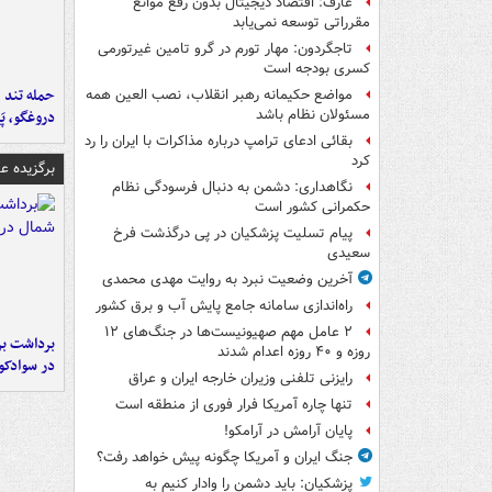
عارف: اقتصاد دیجیتال بدون رفع موانع
مقرراتی توسعه نمی‌یابد
تاجگردون: مهار تورم در گرو تامین غیرتورمی
کسری بودجه است
حمله تند ف
مواضع حکیمانه رهبر انقلاب، نصب العین همه
مسئولان نظام باشد
دروغگو، پَ
بقائی ادعای ترامپ درباره مذاکرات با ایران را رد
کرد
برگزیده 
نگاهداری: دشمن به دنبال فرسودگی نظام
حکمرانی کشور است
پیام تسلیت پزشکیان در پی درگذشت فرخ
سعیدی
آخرین وضعیت نبرد به روایت مهدی محمدی
راه‌اندازی سامانه جامع پایش آب و برق کشور
۲ عامل مهم صهیونیست‌ها در جنگ‌های ۱۲
برداشت بر
روزه و ۴۰ روزه اعدام شدند
در سوادکو
رایزنی تلفنی وزیران خارجه ایران و عراق
تنها چاره آمریکا فرار فوری از منطقه است
پایان آرامش در آرامکو!
جنگ ایران و آمریکا چگونه پیش خواهد رفت؟
پزشکیان: باید دشمن را وادار کنیم به