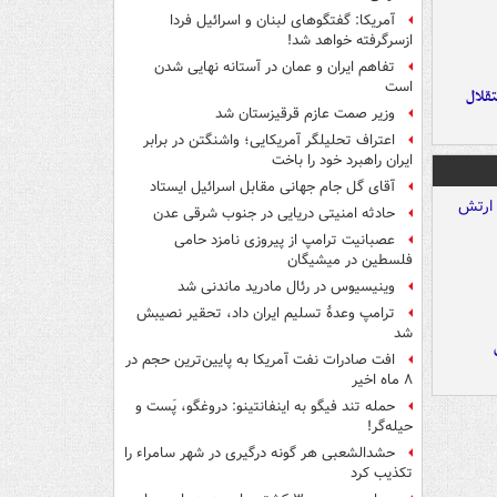
آمریکا: گفتگوهای لبنان و اسرائیل فردا
ازسرگرفته خواهد شد!
تفاهم ایران و عمان در آستانه نهایی شدن
است
تقلال
وزیر صمت عازم قرقیزستان شد
اعتراف تحلیلگر آمریکایی؛ واشنگتن در برابر
ایران راهبرد خود را باخت
آقای گل جام جهانی مقابل اسرائیل ایستاد
حادثه امنیتی دریایی در جنوب شرقی عدن
عصبانیت ترامپ از پیروزی نامزد حامی
فلسطین در میشیگان
وینیسیوس در رئال مادرید ماندنی شد
ترامپ وعدۀ تسلیم ایران داد، تحقیر نصیبش
شد
افت صادرات نفت آمریکا به پایین‌ترین حجم در
۸ ماه اخیر
حمله تند فیگو به اینفانتینو: دروغگو، پَست‌ و
حیله‌گر!
حشدالشعبی هر گونه درگیری در شهر سامراء را
تکذیب کرد