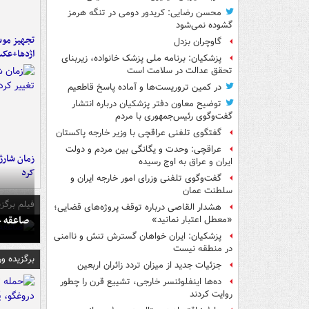
محسن رضایی: کریدور دومی در تنگه هرمز
گشوده نمی‌شود
تجهیز موش
گاوچران بزدل
اژدها+عک
پزشکیان: برنامه ملی پزشک خانواده، زیربنای
تحقق عدالت در سلامت است
در کمین تروریست‌ها و آماده پاسخ قاطعیم
توضیح معاون دفتر پزشکیان درباره انتشار
گفت‌وگوی رئیس‌جمهوری با مردم
گفتگوی تلفنی عراقچی با وزیر خارجه پاکستان
عراقچی: وحدت و یگانگی بین مردم و دولت
زمان شارژ 
ایران و عراق به اوج رسیده
کرد
گفت‌وگوی تلفنی وزرای امور خارجه ایران و
سلطنت عمان
فیلم برگزی
هشدار القاصی درباره توقف پروژه‌های قضایی؛
صاعقه ج
«معطل اعتبار نمانید»
پزشکیان: ایران خواهان گسترش تنش و ناامنی
در منطقه نیست
برگزیده و
جزئیات جدید از میزان تردد زائران اربعین
ده‌ها اینفلوئنسر خارجی، تشییع قرن را چطور
روایت کردند