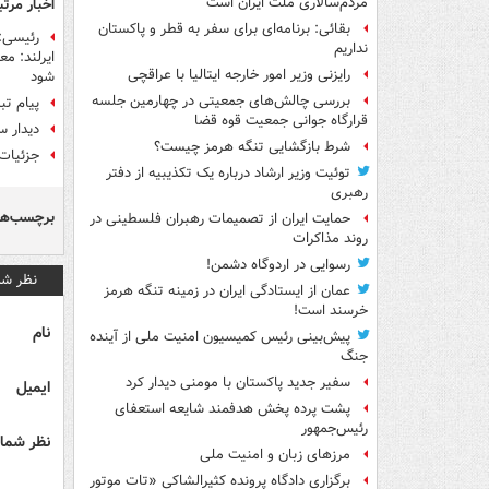
مردم‌سالاری ملت ایران است
اخبار مرتب
بقائی: برنامه‌ای برای سفر به قطر و پاکستان
رئیسی:
نداریم
ایرلند: مع
رایزنی وزیر امور خارجه ایتالیا با عراقچی
شود
بررسی چالش‌های جمعیتی در چهارمین جلسه
پیام تب
قرارگاه جوانی جمعیت قوه قضا
دیدار سف
شرط بازگشایی تنگه هرمز چیست؟
جزئیات 
توئیت وزیر ارشاد درباره یک تکذیبیه از دفتر
رهبری
برچسب‌ها
حمایت ایران از تصمیمات رهبران فلسطینی در
روند مذاکرات
رسوایی در اردوگاه دشمن!
نظر شم
عمان از ایستادگی ایران در زمینه تنگه هرمز
خرسند است!
نام
پیش‌بینی رئیس کمیسیون امنیت ملی از آینده
جنگ
سفیر جدید پاکستان با مومنی دیدار کرد
ایمیل
پشت پرده پخش هدفمند شایعه استعفای
رئیس‌جمهور
نظر شما 
مرزهای زبان و امنیت ملی
برگزاری دادگاه پرونده کثیرالشاکی «تات موتور