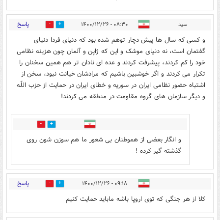
پاسخ
سید
۰۸:۳۰ - ۱۴۰۰/۱۲/۲۶
2
4
و کسی که سال ها پیش دچار توهم شده بود که دنیای فردا دنیای
گفتمان است، نه دنیای موشک و این که ژاپن و آلمان چون هزینه نظامی
خود را کم کردند، پیشرفت کردند و عده ای نادان تر هم همین سخنان را
تکرار می کردند و اگر خوشبین باشیم که مرادشان خیانت نبود، سخن از
اشتباه حضور نظامی ایران در سوریه و خطای ایران در حمایت از حزب اللّه
و دیگر سازمان های گروه مقاومت در منطقه می کردند!
1
1
و انگار بعضى از هموطنان بى شعور ما هم سوزن شون روى
گذشته گير كرده !
پاسخ
۰۹:۱۸ - ۱۴۰۰/۱۲/۲۶
1
0
کلا از هر جنگی که توی اروپا باشه ماباید حمایت کنیم