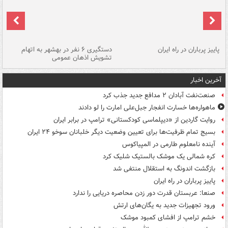
ن
پاییز پرباران در راه ایران
دستگیری ۶ نفر در بهشهر به اتهام
تشویش اذهان عمومی
اس
آخرین اخبار
صنعت‌نفت آبادان ۲ مدافع جدید جذب کرد
ماهواره‌ها خسارت انفجار جبل‌علی امارت را لو دادند
روایت گاردین از «دیپلماسی کودکستانی» ترامپ در برابر ایران
بسیج تمام ظرفیت‌ها برای تعیین وضعیت دیگر خلبانان سوخو ۲۴ ایران
آینده نامعلوم طارمی در المپیاکوس
کره شمالی یک موشک بالستیک شلیک کرد
بازگشت اندونگ به استقلال منتفی شد
پاییز پرباران در راه ایران
صنعا: عربستان قدرت دور زدن محاصره دریایی را ندارد
ورود تجهیزات جدید به یگان‌های ارتش
خشم ترامپ از افشای کمبود موشک