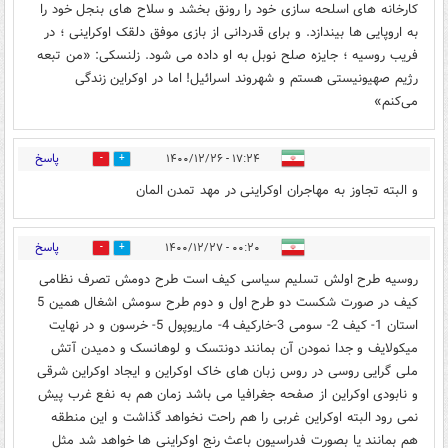
کارخانه های اسلحه سازی خود را رونق بخشد و سلاح های بنجل خود را
به اروپایی ها بیندازد. و برای قدردانی از بازی موفق دلقک اوکراینی ؛ در
فریب روسیه ؛ جایزه صلح نوبل به او داده می شود. زلنسکی: «من تبعه
رژیم صهیونیستی هستم و شهروند اسرائیل! اما در اوکراین زندگی
می‌کنم»
پاسخ
۱۷:۲۴ - ۱۴۰۰/۱۲/۲۶
1
3
و البته تجاوز به مهاجران اوکراینی در مهد تمدن المان
پاسخ
۰۰:۲۰ - ۱۴۰۰/۱۲/۲۷
0
0
روسیه طرح اولش تسلیم سیاسی کیف است طرح دومش تصرف نظامی
کیف در صورت شکست دو طرح اول و دوم طرح سومش اشغال همین 5
استان 1- کیف 2- سومی 3-خارکیف 4- ماریوپول 5- خرسون و در نهایت
میکولایف و جدا نمودن آن بمانند دونتسک و لوهانسک و دمیدن آتش
ملی گرایی روسی در روس زبان های خاک اوکراین و ایجاد اوکراین شرقی
و نابودی اوکراین از صفحه جغرافیا می باشد زمان هم به نفع غرب پیش
نمی رود البته اوکراین غربی را هم راحت نخواهد گذاشت و این منطقه
هم بمانند یا بصورت فدراسیون باعث رنج اوکراینی ها خواهد شد مثل