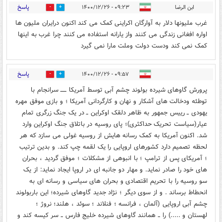
پاسخ
ابن الرضا
۰۹:۲۳ - ۱۴۰۰/۱۲/۲۶
1
7
غرب ملیونها دلار به آوارگان اکراینی کمک می کند اکنون درایران ملیون ها
اواره افغانی زندگی می کنند واز یارانه استفاده می کنند چرا غرب به اینها
کمک نمی کند ودست دولت وملت مارا نمی گیرد
پاسخ
۰۹:۵۷ - ۱۴۰۰/۱۲/۲۶
2
16
پرورش گاوهای شیرده بولوند چشم آبی توسط آمریکا ــــــ سرانجام با
توطئه ودخالت های آشکار و نهان و کارگردانی آمریکا ؛ و بازی موفق مهره
یهودی ــ رییس جمهور به ظاهر دلقک اوکراین ــ در یک جنگ زرگری تمام
عیار(سیاست تحریک حداکثری)؛ پای روسیه در باتلاق جنگ اوکراین وارد
شد. اکنون آمریکا به کمک رسانه هایش از روسیه غولی می سازد که هر
لحظه تصمیم دارد کشورهای اروپایی را یک لقمه چپ کند. و بدین ترتیب
؛ آمریکای پس از ترامپ ؛ با انبوهی از مشکلات ؛ موفق گردید ، بحران
های خود را صادر نماید. و مهار دو جانبه ای در اروپا ایجاد نماید: از یک
سو روسیه را با تحریم اقتصادی و بحران های سیاسی و رسانه ای به
انحطاط برساند . و از سوی دیگر ؛ نژاد جدید گاوهای شیرده؛ این باربولوند
چشم آبی اروپایی (آلمان ، فرانسه ؛ فنلاند ؛ سوئد ، هلند؛ نروژ ؛
لهستان و .....) را ــ همانند گاوهای شیرده خلیج فارس ــ سر کیسه کند و