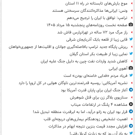
موج بارش‌های تابستانه در راه ۱۱ استان
ونس: ایرانی‌ها مذاکره‌کنندگان سرسختی هستند
ترامپ: توافق با ایران را ترجیح می‌دهم
صفحه نخست روزنامه‌های پنجشنبه ۱۵ مرداد ۱۴۰۵
راز مرگ مرد ۷۲ ساله در تهرانپارس فاش شد
قابی زیبا از قلعه بابک آذربایجان شرقی
ریزش پایگاه جدید ترامپ بافاصله‌گیری جوانان و اقلیت‌ها از جمهوری‌خواهان
نمایی زیبا از طبیعت بکر استان گیلان
کاهش شدید واردات نفت چین به دلیل جنگ علیه ایران
آهوی ایرانی
فریاد مردم «فدایی خامنه‌ای بودن» است
نشریه آمریکایی: روسیه قدرتمندترین ناوگان هوایی در کل اروپا را دارد
آغاز جنگ ایران برای پایان قدرت آمریکا بود
سناریوی بلاگر زن برای قتل شوهرش
مشاهده ۴ پلنگ در ارتفاعات میناب
قرار بود ایران به زانو درآید، اما به ابرقدرت منطقه تبدیل شد!
اهمیت تشخیص زودهنگام بیماری‌های دریچه‌ای قلب
افزایش مجدد قیمت بنزین نتیجه ابهام در مذاکرات
به یاد آن روز که به زیارت کربلا رفتی!