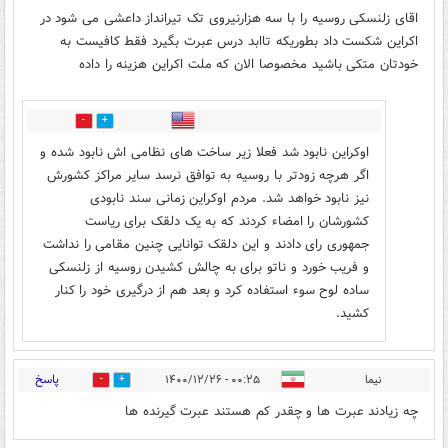
اقای زلنسکی روسیه را با سه هزارنیروی تک تیرانداز داعشی می شود در
اکراین شکست داد بطوریکه تاابد درس عبرت بگیرد فقط کافیست به
خودتان متکی باشید مخصوصا الان که ملت اکراین هزینه را داده
1
19
اوکراین نابود شد فعلا زیر ساخت های نظامی اش نابود شده و
اگر هرچه زودتر با روسیه به توافق نرسد سایر مراکز کشورش
نیز نابود خواهد شد. مردم اوکراین زمانی سند نابودی
کشورشان را امضاء کردند که به یک دلقک برای ریاست
جمهوری رای دادند و این دلقک توانایی چنین مقامی را نداشت
و فریب خورد و ناتو برای به چالش کشیدن روسیه از زلنسکی
ساده لوح سوء استفاده کرد و بعد هم از درگیری خود را کنار
کشید.
پاسخ
نیما
۰۰:۲۵ - ۱۴۰۰/۱۲/۲۶
0
10
چه زیادند عبرت ها و چقدر کم هستند عبرت گیرنده ها