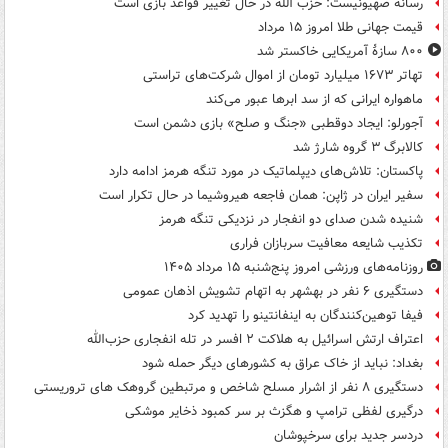
رسانه صهیونیست: حزب الله در حال تغییر قواعد بازی است
قیمت جهانی طلا امروز ۱۵ مرداد
۸۰۰ سازۀ آمریکایی خاکستر شد
تهاتر ۱۶۷۳ میلیارد تومان از اموال شرکت‌های تراستی
ماهواره ایرانی که از سد ابرها عبور می‌کند
آجورلو: ایجاد دوقطبی «جنگ و صلح‌» بازی دشمن است
کالابرگ ۳ گروه شارژ شد
پاکستان: تلاش‌های دیپلماتیک در مورد تنگه هرمز ادامه دارد
سفیر ایران در ژاپن: همان فاجعه هیروشیما در حال تکرار است
شنیده شدن صدای دو انفجار در نزدیکی تنگه هرمز
تکذیب شایعه معافیت سربازان فراری
روزنامه‌های ورزشی امروز پنج‌شنبه ۱۵ مرداد ۱۴۰۵
دستگیری ۶ نفر در بهشهر به اتهام تشویش اذهان عمومی
فیفا توهین‌کنندگان به اینفانتینو را تهدید کرد
اعتراف ارتش اسرائیل به هلاکت ۲ افسر در تله انفجاری حزب‌الله
بغداد: نباید از خاک عراق به کشورهای دیگر حمله شود
دستگیری ۸ نفر از اشرار مسلح شاخص و مرتبطین گروهک های تروریستی
درگیری لفظی ترامپ و هگزث بر سر کمبود ذخایر موشکی
دردسر جدید برای سرخپوشان