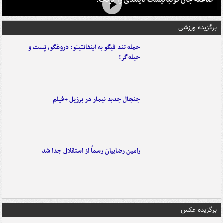
برگزیده ورزشی
حمله تند فیگو به اینفانتینو: دروغگو، پَست‌ و
حیله‌گر!
جنجال جدید نیمار در برزیل +فیلم
رامین رضاییان رسماً از استقلال جدا شد
برگزیده عکس