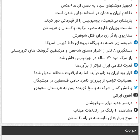
تجهیز موشکهای سپاه به نفس اژدها+عکس
تفاهم ایران و عمان در آستانه نهایی شدن است
بازیکنان بی‌کیفیت، پرسپولیس را از قهرمانی دور کردند
نشست وزیران خارجه مصر، ترکیه، پاکستان و عربستان
سناریوی بلاگر زن برای قتل شوهرش
شبیه‌سازی حمله به پایگاه نیروهای دلتا فورس آمریکا
دستگیری ۸ نفر از اشرار مسلح شاخص و مرتبطین گروهک های تروریستی
راز مرگ مرد ۷۲ ساله در تهرانپارس فاش شد
قدرت نظامی ایران فراتر از برآوردها
قرار بود ایران به زانو درآید، اما به ابرقدرت منطقه تبدیل شد!
عصبانیت ترامپ از پیروزی نامزد حامی فلسطین در میشیگان
واکنش کمال شرف به پاسخ کوبنده یمن به عربستان سعودی
آهوی ایرانی
دردسر جدید برای سرخپوشان
مشاهده ۴ پلنگ در ارتفاعات میناب
موج بارش‌های تابستانه در راه ۱۱ استان
حوادث