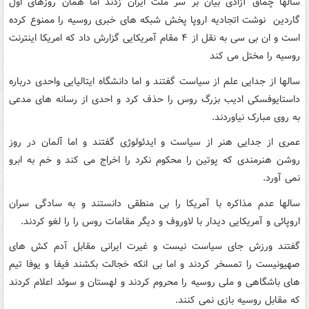
سالها چماق آزادی بیان بر سر ملت ایران زدند اما همان روزهای اول
گاردین نوشت اتجادیه اروپا پخش شبکه های خبری روسیه را ممنوع کرده
است و ان بی سی به نقل از ۴ مقام آمریکایی گزارش داد که امریکا اینترنت
روسیه را مختل می کند
سالها از جدایی علم از سیاست گفتند و اما دانشگاه ایتالیایی واحدی درباره
داستایوفسکی ادیب بزرگ روس را حذف کرد و احدی از رسانه های مدعی
به روی مبارک نیاوردند.
عمری از جدایی هنر از سیاست و ایدئولوژی گفتند و اما آلمان در روز
روشن هنرمندی که پوتین را محکوم نکرد را اخراج می کند و خم به ابرو
نمی آورد.
سالها عدم مذاکره با آمریکا را بی منطقی دانستند و به سادگی سران
اروپائی و آمریکایی دیدار با لاوروف و دیگر مقامات روس را را لغو کردند.
گفتند ورزش جای سیاست نیست و غیرت ایرانی مقابل آدم کش های
صهیونیست را تمسخر کردند و اما بی انکه خجالت بکشند فیفا و یوفا تیم
های باشگاهی و ملی روسیه را محروم کردند و لهستان و سوئد اعلام کردند
که مقابل روسیه بازی نمی کنند.