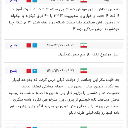
پاسخ
رضا
۰۲:۱۵ - ۱۴۰۰/۱۲/۲۶
1
2
نه جون داداش ، اين مهديان كيه ؟! چى ميزنه ؟! شكست عبرت آموز كى
؟! كجا ؟! خفت و خوارى يا محبوبيت ؟! ٣٣ با ٩٢ فرق فيكوله يا نيكوله
؟! دومين ارتش قدرتمند دنيا بيست شبانه روزه رفته شكار ؟! ورزشكار چرا
خودشو به موش مردگى بزنه ؟!
پاسخ
۰۴:۰۲ - ۱۴۰۰/۱۲/۲۶
1
4
اصل موضوع اینکه باز هم درس نمیگیرند
پاسخ
۰۴:۳۴ - ۱۴۰۰/۱۲/۲۶
1
6
چه فایده مگر این جماعت از حوادث قبلی درس گرفت که بخواهد اینبار
هم بگیرد. همین عباس عبدی بعد از حمله موشکی نوشته بیایید
خصومت ها و دشمنی را بزاریم کنار ولی همین ها صبح تا شب به روسیه
فحش میدهند.تازه خودشم از باری روزن عذرخواهی نکرده واسه دیگران
نسخه می پیچه. ولی خدایی متن عبدی رو بخونید انگار یکی بهش دستور
داده اینها رو بگه.خیلی طرف تابلو