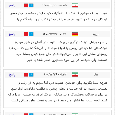
پاسخ
۰۰:۵۵ - ۱۴۰۰/۱۲/۲۶
0
3
خوب بود یک موشن گرافیک یا اینفوگراف خوب ازش میشه دراورد/ حضور
کودکان در جنگ و شهید فهمیده را فراموش نکنید / و البته گندم را
پاسخ
پرویز
۰۱:۳۱ - ۱۴۰۰/۱۲/۲۶
2
5
و من خبرهای درناک دیگری برای شما دارم ، در آلمان در شهر مونیخ
کودکستان ها کودکان روسی را اخراج میکنند و فروشگاه‌هایی که مایحتاج
روسهای ساکن این شهر را می‌فروشند در حال جمع کردن بساط خود
هستند ولی نمیدانم در این مورد دستوری صادر شده یا خیر
پاسخ
هانا
۰۱:۴۲ - ۱۴۰۰/۱۲/۲۶
7
1
هرچه شما بگویید برای خودتان اهمیت دارد اما مردم به آن رشد و
بصیرت رسیده اند که جنایت و تجاوز پوتین و عظمت مقاومت اوکراینیها
در برابری حملات وحشتناک و بی سابقه ای یک ابرقدرت هسته ای را درگ
کنند انچه رسانه ها نشان می دهد ۱ در صد واقعیت های میدانی است.