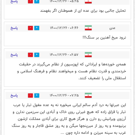
پاسخ
۰۵:۲۵ - ۱۴۰۰/۱۲/۲۶
2
5
تحلیل جالبی بود برای عده ای از هموطنان اگر بفهمند
پاسخ
عدی
۰۶:۴۶ - ۱۴۰۰/۱۲/۲۶
1
6
نرود میخ آهنین بر سنگ!!!
پاسخ
۰۶:۵۷ - ۱۴۰۰/۱۲/۲۶
1
5
همه‌ی خورده‌ها و ایراداتی که اپوزسیون از نظام می‌گیرند در حقیقت
خردمندی و قدرت نظام هست و میخواهند نظام و فرهنگ اسلامی و
استقلال ملی را تضعیف کنند.
پاسخ
۰۷:۲۵ - ۱۴۰۰/۱۲/۲۶
1
2
این عبرتها به درد آدم سالم ایرانی میخوره نه یه عده مغول تبار یا عرب
تبار یا قزاق زاده که هیچ غیرتی روی خاک و آبادی این سرزمین ندارن و
آرزوی ویرانیش رو دارن و هرگز هیچ کاری برای آبادی مملکت ازشون
برنیومده و یه روز از میرپنجها میگن و یه روز عشق قاجار و یه روز سنگ
غرب به سینه میزنن و ادامه داره چون ...