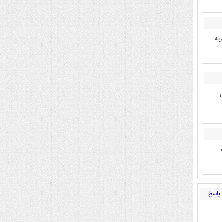
نه
پاسخ