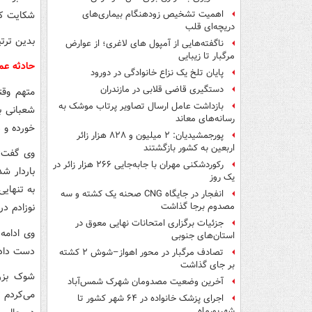
شکایت کر
اهمیت تشخیص زودهنگام بیماری‌های
دریچه‌ای قلب
بدین ترت
ناگفته‌هایی از آمپول های لاغری؛ از عوارض
مرگبار تا زیبایی
حادثه عم
پایان تلخ یک نزاع خانوادگی در دورود
دستگیری قاضی قلابی در مازندران
متهم وقت
بازداشت عامل ارسال تصاویر پرتاب موشک به
شعبانی ب
رسانه‌های معاند
خورده و 
پورجمشیدیان: ۲ میلیون و ۸۲۸ هزار زائر
اربعین به کشور بازگشتند
وی گفت: 
رکوردشکنی مهران با جابه‌جایی ۲۶۶ هزار زائر در
باردار ش
یک روز
به تنهایی
انفجار در جایگاه CNG صحنه یک کشته و سه
نوزادم د
مصدوم برجا گذاشت
جزئیات برگزاری امتحانات نهایی معوق در
وی ادامه
استان‌های جنوبی
دست دادم
تصادف مرگبار در محور اهواز–شوش ۲ کشته
بر جای گذاشت
شوک بزرگ
آخرین وضعیت مصدومان شهرک شمس‌آباد
می‌کردم ت
اجرای پزشک خانواده در ۶۴ شهر کشور تا
شهریورماه