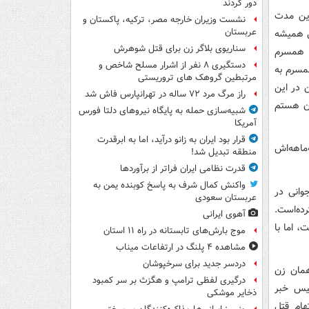
دور کردند
این مدت
نشست وزیران خارجه مصر، ترکیه، پاکستان و
عربستان
ل همیشه
سناریوی بلاگر زن برای قتل شوهرش
ا همسرم
دستگیری ۸ نفر از اشرار مسلح شاخص و
مسرم به
مرتبطین گروهک های تروریستی
ن در این
راز مرگ مرد ۷۲ ساله در تهرانپارس فاش شد
ران هستم
شبیه‌سازی حمله به پایگاه نیروهای دلتا فورس
آمریکا
قرار بود ایران به زانو درآید، اما به ابرقدرت
ماهه‌اش
منطقه تبدیل شد!
قدرت نظامی ایران فراتر از برآوردها
واکنش کمال شرف به پاسخ کوبنده یمن به
وانی در
عربستان سعودی
ده‌است.
آهوی ایرانی
 اما با
موج بارش‌های تابستانه در راه ۱۱ استان
مشاهده ۴ پلنگ در ارتفاعات میناب
دردسر جدید برای سرخپوشان
همان زن
درگیری لفظی ترامپ و هگزث بر سر کمبود
لیس خبر
ذخایر موشکی
هام قتل