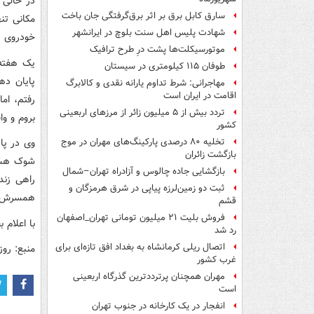
در حالی 
سارق کابل برق بر اثر برق‌گرفتگی جان باخت
مکانی تن
شهادت پلیس اهل سنت بلوچ در ایرانشهر
خودروی د
موتورسیکلت‌ها پشت درِ طرح ترافیک
یک هفته 
طوفان ۱۱۵ کیلومتری در سیستان
پایان ده
مهاجرانی: شرط تداوم یارانه نقدی و کالابرگ
اقامت در ایران است
رفتم، ام
تردد بیش از ۵ میلیون زائر از مرزهای اربعینی
بروم و وا
کشور
وی در پا
تخلیه ۸۰ درصدی پارکینگ‌های مهران در موج
بازگشت زائران
شوک هستم
بازگشایی جاده چالوس و آزادراه تهران–شمال
راهی زند
ثبت دو زمین‌لرزه پیاپی در شرق هرمزگان و
همسرش ر
قشم
فروش بلیت ۲۱ میلیون تومانی تهران_اصفهان
با اعلام 
رد شد
اتصال ریلی کرمانشاه به بغداد افق تازه‌ای برای
منبع: روز
غرب کشور
مهران همچنان پرترددترین گذرگاه اربعینی
است
انفجار در یک کارخانه در جنوب تهران