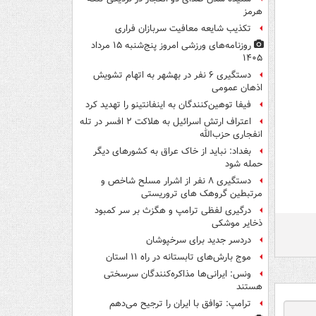
هرمز
تکذیب شایعه معافیت سربازان فراری
روزنامه‌های ورزشی امروز پنج‌شنبه ۱۵ مرداد
۱۴۰۵
دستگیری ۶ نفر در بهشهر به اتهام تشویش
اذهان عمومی
فیفا توهین‌کنندگان به اینفانتینو را تهدید کرد
اعتراف ارتش اسرائیل به هلاکت ۲ افسر در تله
انفجاری حزب‌الله
بغداد: نباید از خاک عراق به کشورهای دیگر
حمله شود
دستگیری ۸ نفر از اشرار مسلح شاخص و
مرتبطین گروهک های تروریستی
درگیری لفظی ترامپ و هگزث بر سر کمبود
ذخایر موشکی
دردسر جدید برای سرخپوشان
موج بارش‌های تابستانه در راه ۱۱ استان
ونس: ایرانی‌ها مذاکره‌کنندگان سرسختی
هستند
ترامپ: توافق با ایران را ترجیح می‌دهم