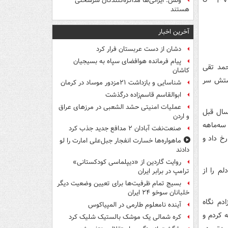
ونس: ایرانی‌ها مذاکره‌کنندگان سرسختی
هستند
آخرین اخبار
دشان از دست عربستان فرار کرد
پیام فرمانده هوافضای سپاه به بسیجیان
حمد تقی
کاشان
دستش سر
شناسایی و بازداشت ۲۱مزدور موساد در کرمان
ابوالقاسم قاسم‌زاده درگذشت
عملیات امنیتی حشد الشعبی در مرزهای عراق
سال قبل
و اردن
سه‌ماهه
صنعت‌نفت آبادان ۲ مدافع جدید جذب کرد
رخ داد و
ماهواره‌ها خسارت انفجار جبل‌علی امارت را لو
دادند
روایت گاردین از «دیپلماسی کودکستانی»
م را از
ترامپ در برابر ایران
بسیج تمام ظرفیت‌ها برای تعیین وضعیت دیگر
خلبانان سوخو ۲۴ ایران
دم نگاه
آینده نامعلوم طارمی در المپیاکوس
ه کردم و
کره شمالی یک موشک بالستیک شلیک کرد