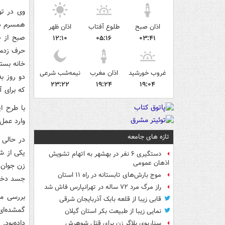
وی در تو
همسرم در
اذان صبح
طلوع آفتاب
اذان ظهر
صبح از خ
۱۲:۱۰
۰۵:۱۶
۰۳:۴۱
حرف زدم،
خانه بستگ
غروب خورشید
اذان مغرب
نیمه‌شب شرعی
دو روز به
۲۳:۲۲
۱۹:۲۴
۱۹:۰۴
که برای آ
با طرح ا
وارد عمل
تازه های جامعه
در حالی 
یکی از ش
دستگیری ۶ نفر در بهشهر به اتهام تشویش
اذهان عمومی
زن جوان 
موج بارش‌های تابستانه در راه ۱۱ استان
جسد دختر
راز مرگ مرد ۷۲ ساله در تهرانپارس فاش شد
بررسی مأ
قابی زیبا از قلعه بابک آذربایجان شرقی
گمشده‌ای
نمایی زیبا از طبیعت بکر استان گیلان
داده‌بود
سناریوی بلاگر زن برای قتل شوهرش