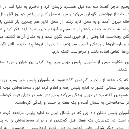
ضیح ماجرا گفت: سه ماه قبل همسرم زایمان کرد و دخترم به دنیا آمد در 
 خانه از نوزادمان نگهداری می‌کرد و من به محل کارم می‌رفتم. دو روز قبل مث
انه بیرون آمدم و به محل کارم رفتم. از محل کارم هم چندین بار تلفنی ب
 اما شب که به خانه برگشتم از همسرم و فرزندم خبری نبود. ابتدا فکر کردم ه
ان رفته‌است، اما وقتی از او خبری نشد نگران شدم و به دنبال آن‌ها گشتم. م
 بیمارستان‌ها و پزشکی قانونی سر زدم، اما ردی از آن‌ها پیدا نکردم. الان نگ
ن‌ها اتفاقی افتاده باشد و درخواست کمک دارم.
ین شکایت تیمی از مأموران پلیس تهران برای پیدا کردن زن جوان و نوزاد سه‌
 شدند.
که یک هفته از ماجرای گم‌شدن گذشته‌بود به مأموران پلیس خبر رسید زن ج
هرهای شمالی کشور به اداره پلیس رفته و اعلام کرده نوزاد سه‌ماهه‌اش فوت کر
همچنین گفته بود در تهران زندگی می‌کند و نوزادش هم در تهران فوت کرده‌است،
 سه‌ماهه‌اش به شمال آمده و یک هفته با جسد او زندگی کرده‌است.
موران پلیس نشان داد زنی که در شمال ایران به اداره پلیس مراجعه کرده 
 است که شوهرش یک هفته قبل گم‌شدن او و نوزاد سه‌ماهه‌اش را به پ
. از سوی دیگر شاکی وقتی فهمید نوزادش فوت کرده‌است از همسرش به ات