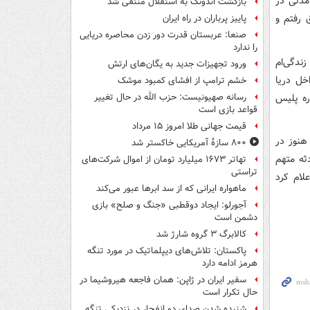
مدتی در
بازگشت اندونگ به استقلال منتفی شد
 رفتم و
پاییز پرباران در راه ایران
صنعا: عربستان قدرت دور زدن محاصره دریایی
را ندارد
ندگی‌ام
ورود تجهیزات جدید به یگان‌های ارتش
خل دریا
خشم ترامپ از افشای کمبود موشک
ره پلیس
رسانه صهیونیست: حزب الله در حال تغییر
قواعد بازی است
قیمت جهانی طلا امروز ۱۵ مرداد
هنوز در
۸۰۰ سازۀ آمریکایی خاکستر شد
ثه متهم
تهاتر ۱۶۷۳ میلیارد تومان از اموال شرکت‌های
تراستی
لام کرد
ماهواره ایرانی که از سد ابرها عبور می‌کند
آجورلو: ایجاد دوقطبی «جنگ و صلح‌» بازی
دشمن است
کالابرگ ۳ گروه شارژ شد
پاکستان: تلاش‌های دیپلماتیک در مورد تنگه
هرمز ادامه دارد
سفیر ایران در ژاپن: همان فاجعه هیروشیما در
حال تکرار است
شنیده شدن صدای دو انفجار در نزدیکی تنگه