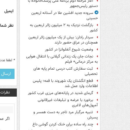
آغاز مرحله دوم برنامه ملی پزشک‌خانواده با
دستور رئیس‌جمهور
ایمیل
سروده جدید افشین علا در آستانه اربعین
حسینی
نظر شما 
بازگشت نزدیک به ۲ میلیون زائر اربعین به
کشور
سردار رادان: بیش از یک میلیون زائر اربعین
همچنان در عراق حضور دارند
وضعیت شیوع آنفلوانزا در کشور
نجات جان یک زندانی گیلانی با انتقال هوایی
*
لطفا عدد م
به مرکز درمانی+ فیلم
ثبت سفارش کتب درسی تمام پایه های
تحصیلی
قطع انگشتان یک شهروند با قمه؛ پلیس
اطلاعات وارد عمل شد
نظرات
گرمای شدید در پایانه‌های مرزی غرب کشور
برخورد با عرضه و تبلیغات غیرقانونی
آمپول‌های لاغری
تنبیه مرگبار مرد تاجر به دست همسر و
پسرش
اگر عم
چند راه‌ ساده برای خنک کردن گوشی داغ