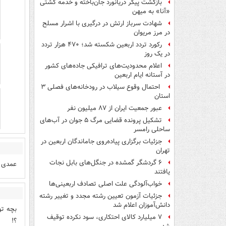
بازگشت پیکر دریانورد جان‌باخته و خدمه کشتی
«آنا» به میهن
شهادت سرباز ارتش در درگیری با اشرار مسلح
در مرز مریوان
رکورد تردد اربعین شکسته شد؛ ۴۷۰ هزار تردد
در یک روز
اعلام محدودیت‌های ترافیکی جاده‌های کشور
در آستانه ایام اربعین
احتمال وقوع سیلاب در رودخانه‌های فصلی ۳
استان
عبور جمعیت ایران از ۸۷ میلیون نفر
تشکیل پرونده قضایی مرگ ۵ جوان در آب‌های
ساحلی رامسر
جزئیات برگزاری پیاده‌روی جاماندگان اربعین در
تهران
۶ گردشگر گمشده در جنگل‌های بابل نجات
عمدی ن
یافتند
خواب‌آلودگی علت اصلی تصادف اربعینی‌ها
جزئیات آزمون تعیین رشته مجدد و تغییر رشته
دانش‌آموزان اعلام شد
بچه تو
۷ میلیارد کالای احتکاری، سود نکرده توقیف
؟!