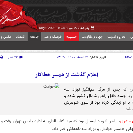
پنجشنبه ۱۵ مرداد ۱۴۰۵ -
Aug 6 2026
ی
دفاع و امنیت
جهاد و مقاومت
حسینیه
فرهنگ و هنر
جامعه
اقتصاد
عکس و ف
1352
تاریخ انتشار:
۲۶ اسفند ۱۴۰۰ - ۰۳:۳۰
۳۲ نظر
اعلام گذشت از همسر خطاکار
ن که پس از مرگ غم‌انگیز نوزاد سه
ش با جسد طفل راهی شمال کشور شده و
 با او زندگی کرده بود از سوی شوهرش
 شد.
ش مشرق
، اواخر آذرماه امسال بود که مرد ۵۶‌ساله‌ای به اداره پلیس تهران 
انی همسر جوانش و نوزاد سه‌ماهه‌اش خبر داد.