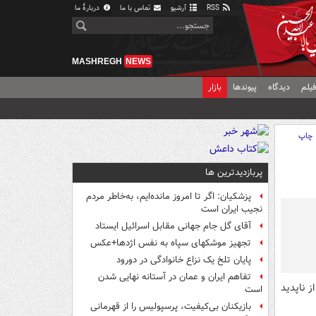
RSS
آرشیو
تماس با ما
دربارهٔ ما
MASHREGH
NEWS
یلم
دیدگاه
پیوندها
بازار
چاپ
پربازدیدترین ها
پزشکیان: اگر تا امروز مانده‌ایم، به‌خاطر مردم
نجیب ایران است
آقای گل جام جهانی مقابل اسرائیل ایستاد
تجهیز موشکهای سپاه به نفس اژدها+عکس
پایان تلخ یک نزاع خانوادگی در دورود
تفاهم ایران و عمان در آستانه نهایی شدن
رفت و از ناپدید
است
بازیکنان بی‌کیفیت، پرسپولیس را از قهرمانی