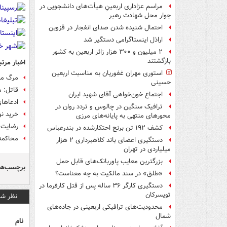
مراسم عزاداری اربعینِ هیأت‌های دانشجویی در
جوار محل شهادت رهبر
احتمال شنیده شدن صدای انفجار در قزوین
اراذل اینستاگرامی دستگیر شد
۲ میلیون و ۳۰۰ هزار زائر اربعین به کشور
بازگشتند
اخبار مرتب
استوری مهران غفوریان به مناسبت اربعین
مرگ مشکوک نوزاد
حسینی
قاتل: 
اجتماع خون‌خواهی آقای شهید ایران
ادعاها
ترافیک سنگین در چالوس و تردد روان در
خرید نو
محورهای منتهی به پایانه‌های مرزی
رضایت ب
کشف ۱۹۲ تن برنج احتکارشده در بندرعباس
محاکمه 
دستگیری اعضای باند کلاهبرداری ۲ هزار
میلیاردی در تهران
بزرگترین معایب پاوربانک‌های قابل حمل
برچسب‌ها
«طلق» در سند مالکیت به چه معناست؟
دستگیری کارگر ۳۶ ساله پس از قتل کارفرما در
تویسرکان
نظر شم
محدودیت‌های ترافیکی اربعینی در جاده‌های
شمال‌
نام