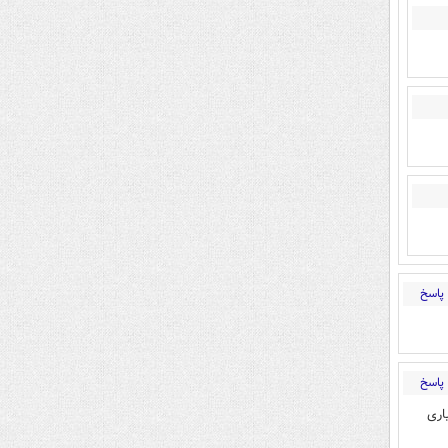
پاسخ
پاسخ
اری