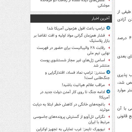
عکس‌های دیده نشده از رفاقت دو فرمانده‌
موشکی
طیفی از
آخرین اخبار
 آزادی
ترامپ باعث افول هژمونی آمریکا شد!
فشار هم‌زمان گرانی مواد اولیه و افت تقاضا بر
شایع‌ترین جنایات نفرت محور علیه مسلمانان در سوئد نیز تهدید و آزار و اذیت (۴۴ درصد
بازار پلاستیک
رقابت ۲۸ والیبالیست برای حضور در فهرست
نهایی تیم ملی
یز در رده‌های بعدی
اسامی ژل‌های غیر مجاز شستشوی پوست
منتشر شد
سندرز: ترامپ نماد فساد، اقتدارگرایی و
ب پذیری
جنگ‌طلبی است!
شخص شد،
مراقب علائم هپاتیت باشید!
ر موارد
ادامه جنگ تا روی کار آمدن دولت جدید در
آمریکا!
باغچه‌های خانگی در کاهش خطر ابتلا به دیابت
ی با آن
موثرند
 قانونی
نگرانی تل‌آویو از گسترش پرونده‌های جاسوسی
مرتبط با ایران
نیویورک تایمز: غرب تمایلی به تجهیز اوکراین