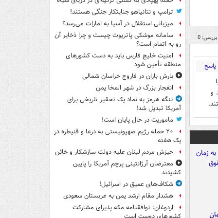
حمله پهپادی به کشتی ترکیه‌ای در دریای سیاه
ترامپ و نتانیاهو جنایتکار جنگی هستند!
میزبانی استقلال در آسیا به امارات می‌رسد؟
سامانه موشکی پاتریوت چیست و چرا ذخایر آن
بررسی: 0
رو به اتمام است؟
امنیت خلیج فارس باید به دست کشورهای
منطقه تأمین شود
پاسخ
بارش باران در فاروج خراسان شمالی
انفجار بزرگ در شهر المخا یمن
 و
تنگه هرمز به نماد یک تحقیر تاریخی برای
ند.
آمریکا تبدیل شد!
ماموریت در حال پایان است!
۲۰ حمله رژیم صهیونیستی به درعا و قنیطره در
یک هفته
خیزش مردم لبنان علیه دولت سازشکار و خائن
معترضان آرژانتینی پرچم آمریکا را پایین
کشیدند
شکاف‌های عمیق در اسرائیل!
هشدار مقام ارشد یمن به عربستان سعودی
اردوغان: توافقنامه مکه پذیرای مشارکت
مان
کشورهای دوست است