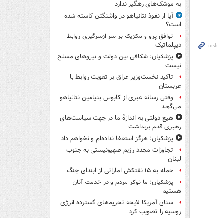
به موشک‌های رهگیر ندارد
آیا از نفوذ نتانیاهو در واشنگتن کاسته شده
است؟
توافق پرو و مکزیک بر سر ازسرگیری روابط
دیپلماتیک
پزشکیان: شکافی بین دولت و نیروهای مسلح
نیست
تاکید نخست‌وزیر عراق بر تقویت روابط با
عربستان
وقتی رسانه عبری از کابوس بنیامین نتانیاهو
می‌گوید
هیچ دولتی به اندازۀ ما در جهت سیاست‌های
رهبری قدم برنداشت
پزشکیان: هرگز استعفا نداده‌ام و نخواهم داد
تجاوزات مجدد رژیم صهیونیستی به جنوب
لبنان
حمله به ۱۵ نفتکش‌ اماراتی از ابتدای جنگ
پزشکیان: ما نوکر مردم و در خدمت آنان
هستیم
سنای آمریکا لایحه تحریم‌های گسترده انرژی
روسیه را تصویب کرد