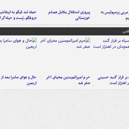
ربی پرسپولیس به
پیروزی استقلال مقابل همنام
حمله تند فیگو به اینفانتین
م
خوزستانی
دروغگو، پَست‌ و حیله‌گر!
عکس
 بر فراز گنبد حسینی
حرم امیرالمومنین محیای آخر
حال و هوای سامرا بعد از ا
 اهتزاز است
صفر شد
اربعین