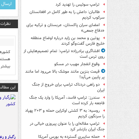
ترامپ سوئیس را تهدید کرد
طالبان: داعش را به طور کامل در افغانستان
سرکوب کردیم
نظرات
امضای سران پاکستان، عربستان و ترکیه برای
«دفاع جمعی»
پوتین و محمد بن زاید درباره اوضاع منطقه
خلیج فارس گفت‌وگو کردند
افشاگری برادرزاده ترامپ: تمام تصمیم‌هایش از
کشورها
روی ترس است
هستند.
وقوع انفجار مهیب در مسکو
بیشتر 
قیمت بنزین مانند موشک بالا می‌رود اما مانند
پر پایین می‌آید!
دو راهی دردناک ترامپ برای خروج از جنگ
این مطالب
ایران
سندرز: ترامپ فاسد، آمریکا را وارد یک جنگ
فاجعه بار کرده است
روسیه: به ۳ کشتی اوکراین حمله و ۲۰۳ پهپاد
را سرنگون کردیم
ترامپ مقاله‌ای را با عنوان پیروزی خیالی در
جنگ ایران بازنشر کرد
رگبار و رع
حمله سایبری گسترده به بورس آمریکا