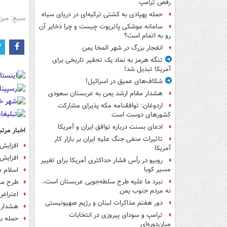
رقص ترامپ
حمله پهپادی به کشتی ترکیه‌ای در دریای سیاه
منبع: میز
سامانه موشکی پاتریوت چیست و چرا ذخایر آن
رو به اتمام است؟
انفجار بزرگ در شهر المخا یمن
تنگه هرمز به نماد یک تحقیر تاریخی برای
آمریکا تبدیل شد!
شکاف‌های عمیق در اسرائیل!
هشدار مقام ارشد یمن به عربستان سعودی
اردوغان: توافقنامه مکه پذیرای مشارکت
کشورهای دوست است
ادعای بسنت درباره توافق ایران و آمریکا
اخبار مرتب
تاثیرات منفی جنگ علیه ایران بر بازار کار
افزایش 
آمریکا
افزایش 
روبیو در رأس فشار حداکثری آمریکا برای تغییر
مسیر کوبا
اسلام ه
نبرد ما علیه طرح سلطه‌جویی عربستان است،
طرح مسل
نه مردم جنوب یمن
اعتراض 
دور هفتم مذاکرات لبنان و رژیم صهیونیستی
هشدار ب
ترامپ و سودای پیروزی در انتخابات
حمله با
میان‌دوره‌ای