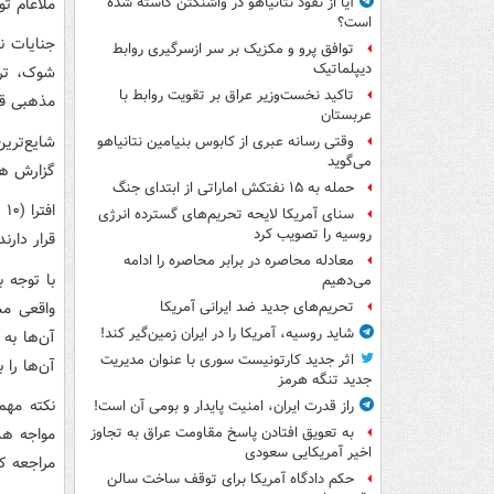
ملاعام تو
آیا از نفوذ نتانیاهو در واشنگتن کاسته شده
است؟
جنایات ن
توافق پرو و مکزیک بر سر ازسرگیری روابط
دیپلماتیک
شوک، تر
تاکید نخست‌وزیر عراق بر تقویت روابط با
مذهبی قا
عربستان
وقتی رسانه عبری از کابوس بنیامین نتانیاهو
می‌گوید
گزارش ها) و 
حمله به ۱۵ نفتکش‌ اماراتی از ابتدای جنگ
سنای آمریکا لایحه تحریم‌های گسترده انرژی
روسیه را تصویب کرد
قرار دارند
معادله محاصره در برابر محاصره را ادامه
با توجه 
می‌دهیم
واقعی مس
تحریم‌های جدید ضد ایرانی آمریکا
شاید روسیه، آمریکا را در ایران زمین‌گیر کند!
آن‌ها به
اثر جدید کارتونیست سوری با عنوان مدیریت
آن‌ها را
جدید تنگه هرمز
نکته مهم
راز قدرت ایران، امنیت پایدار و بومی آن است!
مواجه هس
به تعویق افتادن پاسخ مقاومت عراق به تجاوز
اخیر آمریکایی سعودی
مراجعه کن
حکم دادگاه آمریکا برای توقف ساخت سالن