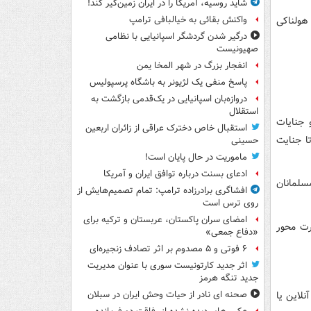
شاید روسیه، آمریکا را در ایران زمین‌گیر کند!
یج هولناکی
واکنش بقائی به خیالبافی ترامپ
درگیر شدن گردشگر اسپانیایی با نظامی
صهیونیست
انفجار بزرگ در شهر المخا یمن
پاسخ منفی یک لژیونر به باشگاه پرسپولیس
دروازه‌بان اسپانیایی در یک‌قدمی بازگشت به
استقلال
 هراسی و جنایات
استقبال خاص دخترک عراقی از زائران اربعین
ا جنایت
حسینی
ماموریت در حال پایان است!
ادعای بسنت درباره توافق ایران و آمریکا
سلمانان
افشاگری برادرزاده ترامپ: تمام تصمیم‌هایش از
روی ترس است
امضای سران پاکستان، عربستان و ترکیه برای
رت محور
«دفاع جمعی»
۶ فوتی و ۵ مصدوم بر اثر تصادف زنجیره‌ای
اثر جدید کارتونیست سوری با عنوان مدیریت
جدید تنگه هرمز
لاین یا
صحنه ای نادر از حیات وحش ایران در سبلان