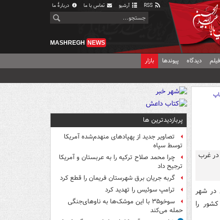
RSS
آرشیو
تماس با ما
دربارهٔ ما
MASHREGH
NEWS
یلم
دیدگاه
پیوندها
بازار
اپ
پربازدیدترین ها
تصاویر جدید از پهپادهای منهدم‌شده آمریکا
توسط سپاه
چرا محمد صلاح ترکیه را به عربستان و آمریکا
ترجیح داد
گربه جریان برق شهرستان فریمان را قطع کرد
ترامپ سوئیس را تهدید کرد
 در شهر
سوخو۳۵ با این موشک‌ها به ناوهای‌جنگی
شور را
حمله می‌کند