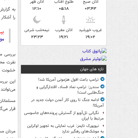
اذان صبح
طلوع آفتاب
اذان ظهر
۱۲:۱۰
۰۵:۱۸
۰۳:۴۳
را آشکار 
غروب خورشید
اذان مغرب
نیمه‌شب شرعی
بیش
۲۳:۲۳
۱۹:۲۱
۱۹:۰۲
مو
نفرت محو
تازه های جهان
خشونت آم
ترامپ باعث افول هژمونی آمریکا شد!
این بررس
سندرز: ترامپ نماد فساد، اقتدارگرایی و
می‌توانن
جنگ‌طلبی است!
ادامه جنگ تا روی کار آمدن دولت جدید در
مسلمانان
آمریکا!
قرار می‌گی
نگرانی تل‌آویو از گسترش پرونده‌های جاسوسی
مرتبط با ایران
نیویورک تایمز: غرب تمایلی به تجهیز اوکراین
مردان مس
به موشک‌های رهگیر ندارد