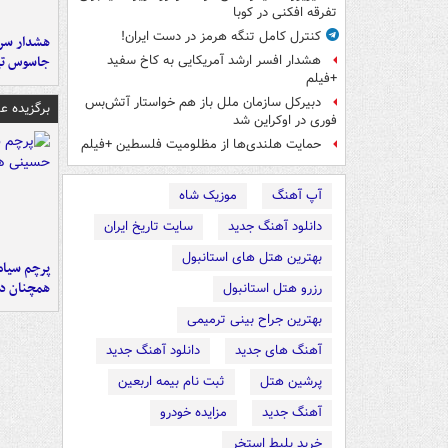
تفرقه افکنی در کوبا
کنترل کامل تنگه هرمز در دست ایران!
هشدار سرم
جاسوس تی
هشدار افسر ارشد آمریکایی به کاخ سفید
+فیلم
دبیرکل سازمان ملل باز هم خواستار آتش‌بس
برگزیده 
فوری در اوکراین شد
حمایت هلندی‌ها از مظلومیت فلسطین +فیلم
آپ آهنگ
موزیک شاه
دانلود آهنگ جدید
سایت تاریخ ایران
بهترین هتل های استانبول
پرچم سیاه
همچنان در
رزرو هتل استانبول
بهترین جراح بینی ترمیمی
آهنگ های جدید
دانلود آهنگ جدید
پرشین هتل
ثبت نام بیمه اربعین
آهنگ جدید
مزایده خودرو
خرید بلیط استخر