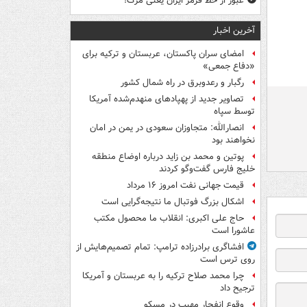
عبور از خط قرمز ایران یعنی مرگ!
آخرین اخبار
امضای سران پاکستان، عربستان و ترکیه برای
«دفاع جمعی»
رگبار و رعدوبرق در راه شمال کشور
تصاویر جدید از پهپادهای منهدم‌شده آمریکا
توسط سپاه
انصارالله: متجاوزان سعودی در یمن در امان
نخواهند بود
پوتین و محمد بن زاید درباره اوضاع منطقه
خلیج فارس گفت‌وگو کردند
قیمت جهانی نفت امروز ۱۶ مرداد
اشکال بزرگ فوتبال ما نتیجه‌گرایی است
حاج علی اکبری: انقلاب ما محصول مکتب
عاشورا است
افشاگری برادرزاده ترامپ: تمام تصمیم‌هایش از
روی ترس است
چرا محمد صلاح ترکیه را به عربستان و آمریکا
ترجیح داد
وقوع انفجار مهیب در مسکو