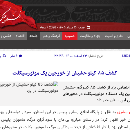
جمعه ۱۶ مرداد ۱۴۰۵ -
Aug 7 2026
ی
دفاع و امنیت
جهاد و مقاومت
حسینیه
فرهنگ و هنر
جامعه
اقتصاد
عکس و ف
1352
تاریخ انتشار:
۲۳ اسفند ۱۴۰۰ - ۲۲:۳۸
۶ نظر
چ
کشف ۸۵ کیلو حشیش از خورجین یک موتورسیکلت
فرمانده انتظامی یزد از کشف ۸۵ کیلوگرم حشیش
ین یک دستگاه موتورسیکلت در محورهای
 این استان خبر داد.
ش مشرق
به نقل از پایگاه اطلاع رسانی پلیس در این استان، سردار عباسعلی بهد
ن خبر اظهار کرد: در راستای مبارزه بی‌امان با سوداگران مرگ، ماموران پلیس م
استان یزد با کار اطلاعاتی از تردد سوداگران مرگ با موتورسیکلت در محورهای 