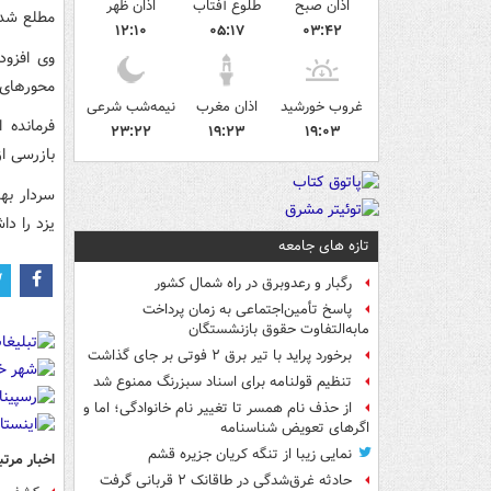
اذان صبح
طلوع آفتاب
اذان ظهر
مطلع شدن
۱۲:۱۰
۰۵:۱۷
۰۳:۴۲
وی افزود
محورهای 
غروب خورشید
اذان مغرب
نیمه‌شب شرعی
فرمانده 
۲۳:۲۲
۱۹:۲۳
۱۹:۰۳
بازرسی از وسایل ه
سردار به
یزد را دا
تازه های جامعه
رگبار و رعدوبرق در راه شمال کشور
پاسخ تأمین‌اجتماعی به زمان پرداخت
مابه‌التفاوت حقوق بازنشستگان
برخورد پراید با تیر برق ۲ فوتی بر جای گذاشت
تنظیم قولنامه برای اسناد سبزرنگ ممنوع شد
از حذف نام همسر تا تغییر نام خانوادگی؛ اما و
اگرهای تعویض شناسنامه
نمایی زیبا از تنگه کریان جزیره قشم
اخبار مرتب
حادثه غرق‌شدگی در طاقانک ۲ قربانی گرفت