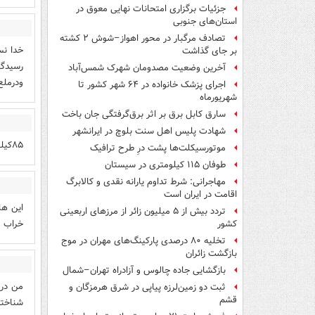
جزئیات برگزاری امتحانات نهایی معوق در
استان‌های جنوبی
تصادف مرگبار در محور اهواز–شوش ۲ کشته
خدا نس
بر جای گذاشت
رسیدگی
آخرین وضعیت مصدومان شهرک شمس‌آباد
ودرملع عام 
اجرای پزشک خانواده در ۶۴ شهر کشور تا
شهریورماه
سارق کابل برق بر اثر برق‌گرفتگی جان باخت
شهادت پلیس اهل سنت بلوچ در ایرانشهر
۸۵کیلو حشیش پشت وانت جاش نمیشه چطوری گذاشتن تو خورجین موتور؟؟؟؟؟؟؟؟؟؟؟؟؟؟؟؟
موتورسیکلت‌ها پشت درِ طرح ترافیک
طوفان ۱۱۵ کیلومتری در سیستان
مهاجرانی: شرط تداوم یارانه نقدی و کالابرگ
اقامت در ایران است
این ها
تردد بیش از ۵ میلیون زائر از مرزهای اربعینی
خراب م
کشور
تخلیه ۸۰ درصدی پارکینگ‌های مهران در موج
بازگشت زائران
بازگشایی جاده چالوس و آزادراه تهران–شمال
من درم
ثبت دو زمین‌لرزه پیاپی در شرق هرمزگان و
قشم
شناخته