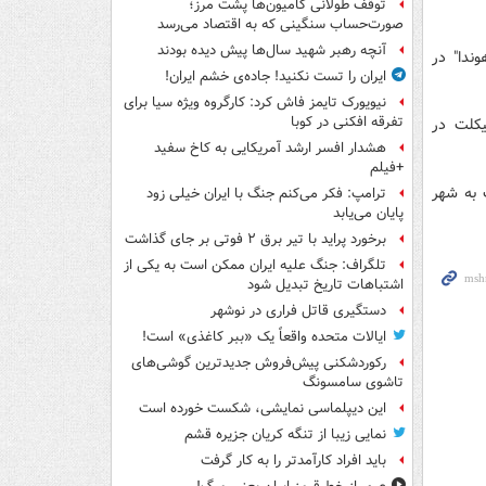
توقف طولانی کامیون‌ها پشت مرز؛
صورت‌حساب سنگینی که به اقتصاد می‌رسد
آنچه رهبر شهید سال‌ها پیش دیده بودند
ندا" در
ایران را تست نکنید! جاده‌ی خشم ایران!
نیویورک تایمز فاش کرد: کارگروه ویژه سیا برای
تفرقه افکنی در کوبا
یکلت در
هشدار افسر ارشد آمریکایی به کاخ سفید
+فیلم
 به شهر
ترامپ: فکر می‌کنم جنگ با ایران خیلی زود
پایان می‌یابد
برخورد پراید با تیر برق ۲ فوتی بر جای گذاشت
تلگراف: جنگ علیه ایران ممکن است به یکی از
اشتباهات تاریخ تبدیل شود
دستگیری قاتل فراری در نوشهر
ایالات متحده واقعاً یک «ببر کاغذی» است!
رکوردشکنی پیش‌فروش جدیدترین گوشی‌های
تاشوی سامسونگ
این دیپلماسی نمایشی، شکست خورده است
نمایی زیبا از تنگه کریان جزیره قشم
باید افراد کارآمدتر را به کار گرفت