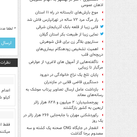
اذهان عمومی
موج بارش‌های تابستانه در راه ۱۱ استان
راز مرگ مرد ۷۲ ساله در تهرانپارس فاش شد
قابی زیبا از قلعه بابک آذربایجان شرقی
*
لطفا عدد م
نمایی زیبا از طبیعت بکر استان گیلان
سناریوی بلاگر زن برای قتل شوهرش
اهمیت تشخیص زودهنگام بیماری‌های
دریچه‌ای قلب
ناگفته‌هایی از آمپول های لاغری؛ از عوارض
نظرات
مرگبار تا زیبایی
پایان تلخ یک نزاع خانوادگی در دورود
دستگیری قاضی قلابی در مازندران
بازداشت عامل ارسال تصاویر پرتاب موشک به
رسانه‌های معاند
کیلو ش
پورجمشیدیان: ۲ میلیون و ۸۲۸ هزار زائر
اربعین به کشور بازگشتند
رکوردشکنی مهران با جابه‌جایی ۲۶۶ هزار زائر در
یک روز
فقط اع
انفجار در جایگاه CNG صحنه یک کشته و سه
میکنند
مصدوم برجا گذاشت