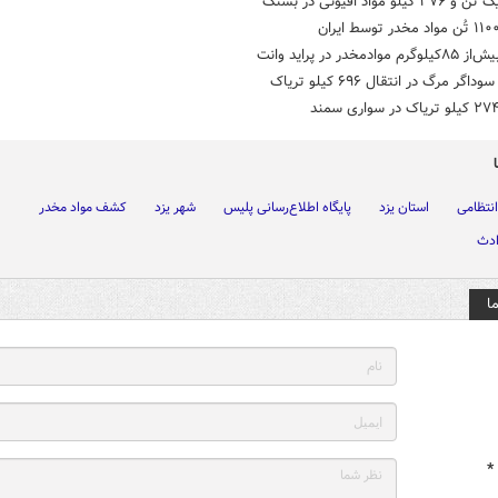
یلو مواد افیونی در بستک
وادمخدر در پراید وانت
اگر مرگ در انتقال ۶۹۶ کیلو تریاک
انتظامی
استان یزد
پایگاه اطلاع‌رسانی پلیس
شهر یزد
کشف مواد مخدر
ادث
ا
*