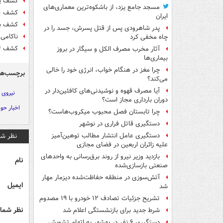
کشف یک تُن و ۳۷۶ ک
مسجد جامع یزد، از باشکوه‌ترین معماری‌های
کشف ۱۱۰۰ تُن مواد مخدر توسط ایران
ایران
کشف بیش‌از ۸۵کیلوگرم م
پدر شاهرودی پس از قتل پسرش، جسد را در
ناکامی سود
چاه مخفی کرد
کشف ۲۷۴ کیلو تریاک در سواری سمند
آثار مخرب مصرف الکل و سیگار در بروز
بیماری‌ها
چرا مغز در هنگام خواب، انرژی خود را خالی
برچسب‌ها
می‌کند؟
آیا مصرف قهوه و نوشیدنی‌های کافئین‌دار در
نیروی 
دوران بارداری مجاز است؟
اخبار حو
چرا تابستان فصل محبوب میکروب‌هاست؟
دستگیری قاتل فراری در نوشهر
نظر شم
دستگیری عامل انتشار مطالب توهین‌آمیز
علیه زائران اربعین در فضای مجازی
بازدید وزیر نیرو از روند برق‌رسانی به واحدهای
نام
صنعتی بازسازی‌شده
آتش‌سوزی در منطقه حفاظت‌شده دیزمار مهار
ایمیل
شد
تشریح جزئیات تصادف ۱۲ خودرو با ۱۹ مصدوم
نظر شما 
شرط جدید برای بازنشستگی اعلام شد
دستگیری ۶ نفر در بهشهر به اتهام تشویش