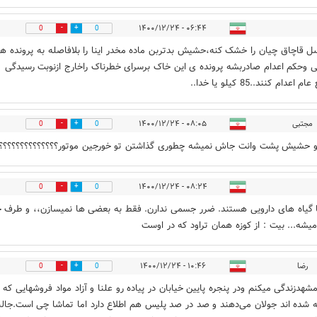
۰۶:۴۴ - ۱۴۰۰/۱۲/۲۴
0
0
ل قاچاق چیان را خشک کنه،حشیش بدتربن ماده مخدر اینا را بلافاصله به پرونده ه
 وحکم اعدام صادربشه پرونده ی این خاک برسرای خطرناک راخارج ازنوبت رسیدگی
اعدام کنند..85 کیلو یا خدا..
مجتبی
۰۸:۰۵ - ۱۴۰۰/۱۲/۲۴
0
0
۰۸:۲۴ - ۱۴۰۰/۱۲/۲۴
0
0
 گیاه های دارویی هستند. ضرر جسمی ندارن. فقط به بعضی ها نمیسازن،، و طرف خ
یشه... بیت : از کوزه همان تراود که در اوست
رضا
۱۰:۴۶ - ۱۴۰۰/۱۲/۲۴
0
0
شهدزندگی میکنم ودر پنجره پایین خيابان در پياده رو علنا و آزاد مواد فروشهایی که‌
 شده اند جولان می‌دهند و صد در صد پلیس هم اطلاع دارد اما تماشا چی است.جالب