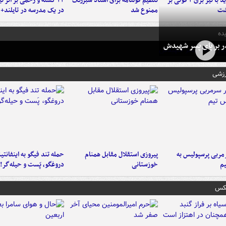
برخورد پراید با تیر برق ۲ فوتی بر
تنظیم قولنامه برای اسناد سبزرنگ
۲۲ کشته و زخمی بر اثر ت
شت
ممنوع شد
در یک مدرسه در تایلند+ 
ده
در بر پای پسر شهیدش
رزشی
ربی پرسپولیس به
پیروزی استقلال مقابل همنام
حمله تند فیگو به اینفانتین
م
خوزستانی
دروغگو، پَست‌ و حیله‌گر!
عکس