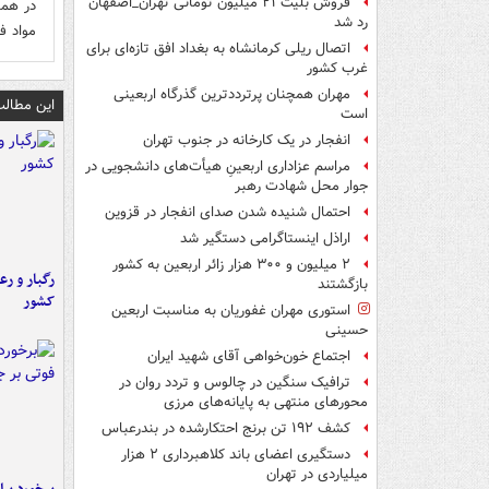
فروش بلیت ۲۱ میلیون تومانی تهران_اصفهان
در هما
رد شد
مواد ف
اتصال ریلی کرمانشاه به بغداد افق تازه‌ای برای
غرب کشور
مهران همچنان پرترددترین گذرگاه اربعینی
این مطالب
است
انفجار در یک کارخانه در جنوب تهران
مراسم عزاداری اربعینِ هیأت‌های دانشجویی در
جوار محل شهادت رهبر
احتمال شنیده شدن صدای انفجار در قزوین
اراذل اینستاگرامی دستگیر شد
۲ میلیون و ۳۰۰ هزار زائر اربعین به کشور
رگبار و رع
بازگشتند
کشور
استوری مهران غفوریان به مناسبت اربعین
حسینی
اجتماع خون‌خواهی آقای شهید ایران
ترافیک سنگین در چالوس و تردد روان در
محورهای منتهی به پایانه‌های مرزی
کشف ۱۹۲ تن برنج احتکارشده در بندرعباس
دستگیری اعضای باند کلاهبرداری ۲ هزار
میلیاردی در تهران