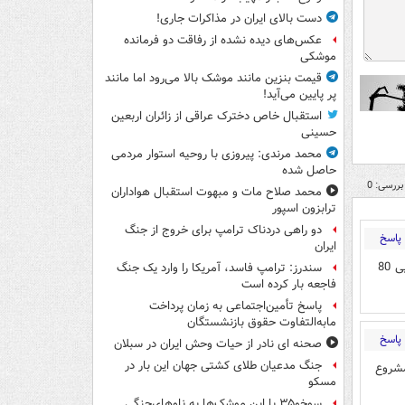
دست بالای ایران در مذاکرات جاری!
عکس‌های دیده نشده از رفاقت دو فرمانده‌
موشکی
قیمت بنزین مانند موشک بالا می‌رود اما مانند
پر پایین می‌آید!
استقبال خاص دخترک عراقی از زائران اربعین
حسینی
محمد مرندی: پیروزی با روحیه استوار مردمی
حاصل شده
بررسی: 0
محمد صلاح مات و مبهوت استقبال هواداران
ترابزون اسپور
دو راهی دردناک ترامپ برای خروج از جنگ
پاسخ
ایران
اعدام که حذف شده یکی دو سال تو زندان می مونه بعد عفو و ازاد میشه دفعه بعد با پررویی 80
سندرز: ترامپ فاسد، آمریکا را وارد یک جنگ
فاجعه بار کرده است
پاسخ تأمین‌اجتماعی به زمان پرداخت
مابه‌التفاوت حقوق بازنشستگان
پاسخ
صحنه ای نادر از حیات وحش ایران در سبلان
جنگ مدعیان طلای کشتی جهان این بار در
مشروع
مسکو
سوخو۳۵ با این موشک‌ها به ناوهای‌جنگی