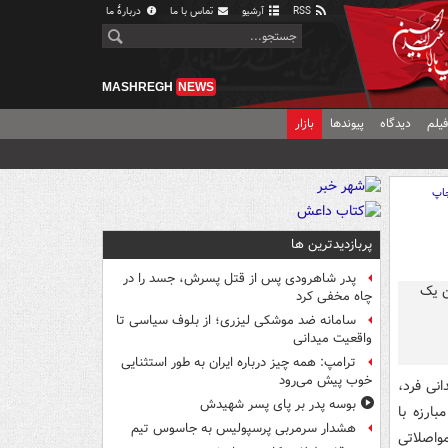
RSS
آرشیو
تماس با ما
دربارهٔ ما
MASHREGH
NEWS
یلم
دیدگاه
پیوندها
بازار
اپ
پربازدیدترین ها
پدر شاهرودی پس از قتل پسرش، جسد را در
چاه مخفی کرد
سامانه ضد موشکی لیزری؛ از بلوف سیاسی تا
واقعیت میدانی
ترامپ: همه چیز درباره ایران به طور استثنایی
خوب پیش می‌رود
انی فرد،
بوسه‌ پدر بر پای پسر شهیدش
بارزه با
هشدار سرمربی پرسپولیس به جاسوس تیم
مواصلاتی