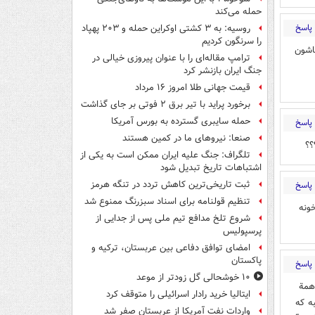
حمله می‌کند
پاسخ
روسیه: به ۳ کشتی اوکراین حمله و ۲۰۳ پهپاد
را سرنگون کردیم
اشون
ترامپ مقاله‌ای را با عنوان پیروزی خیالی در
جنگ ایران بازنشر کرد
قیمت جهانی طلا امروز ۱۶ مرداد
برخورد پراید با تیر برق ۲ فوتی بر جای گذاشت
حمله سایبری گسترده به بورس آمریکا
پاسخ
صنعا: نیروهای ما در کمین‌ هستند
تلگراف: جنگ علیه ایران ممکن است به یکی از
اشتباهات تاریخ تبدیل شود
ثبت تاریخی‌ترین کاهش تردد در تنگه هرمز
پاسخ
تنظیم قولنامه برای اسناد سبزرنگ ممنوع شد
ونه
شروع تلخ مدافع تیم ملی پس از جدایی از
پرسپولیس
امضای توافق دفاعی بین عربستان، ترکیه و
پاکستان
پاسخ
۱۰ خوشحالی گل زودتر از موعد
 همة
ایتالیا خرید رادار اسرائیلی را متوقف کرد
ه که
واردات نفت آمریکا از عربستان صفر شد