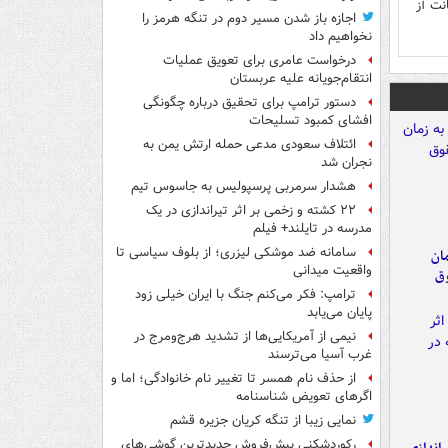
نت آز
اجازه باز شدن مسیر دوم در تنگه هرمز را
نخواهیم داد
درخواست عامری برای تعویق عملیات
انتقام‌جویانه علیه عربستان
دستور ترامپ برای تحقیق درباره چگونگی
افشای کمبود تسلیحات
ائتلاف سعودی مدعی حمله ارتش یمن به
نجران شد
هشدار سرمربی پرسپولیس به جاسوس تیم
۲۲ کشته و زخمی بر اثر تیراندازی در یک
مدرسه در تایلند+ فیلم
سامانه ضد موشکی لیزری؛ از بلوف سیاسی تا
مان
واقعیت میدانی
وق
ترامپ: فکر می‌کنم جنگ با ایران خیلی زود
پایان می‌یابد
نیمی از آمریکایی‌ها از تشدید هرج‌ومرج در
غرب آسیا می‌ترسند
از حذف نام همسر تا تغییر نام خانوادگی؛ اما و
اگرهای تعویض شناسنامه
نمایی زیبا از تنگه کریان جزیره قشم
رکوردشکنی پیش‌فروش جدیدترین گوشی‌های