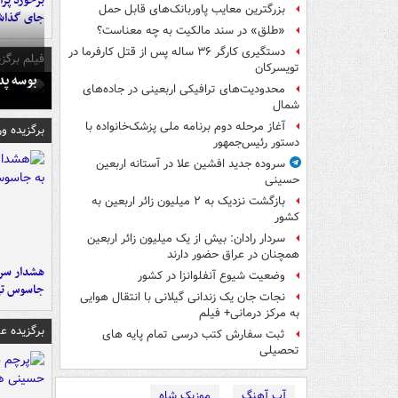
بزرگترین معایب پاوربانک‌های قابل حمل
جای گذا
«طلق» در سند مالکیت به چه معناست؟
دستگیری کارگر ۳۶ ساله پس از قتل کارفرما در
فیلم برگزی
تویسرکان
بوسه‌ پ
محدودیت‌های ترافیکی اربعینی در جاده‌های
شمال‌
آغاز مرحله دوم برنامه ملی پزشک‌خانواده با
برگزیده و
دستور رئیس‌جمهور
سروده جدید افشین علا در آستانه اربعین
حسینی
بازگشت نزدیک به ۲ میلیون زائر اربعین به
کشور
سردار رادان: بیش از یک میلیون زائر اربعین
همچنان در عراق حضور دارند
هشدار سرم
وضعیت شیوع آنفلوانزا در کشور
جاسوس تی
نجات جان یک زندانی گیلانی با انتقال هوایی
به مرکز درمانی+ فیلم
برگزیده 
ثبت سفارش کتب درسی تمام پایه های
تحصیلی
آپ آهنگ
موزیک شاه