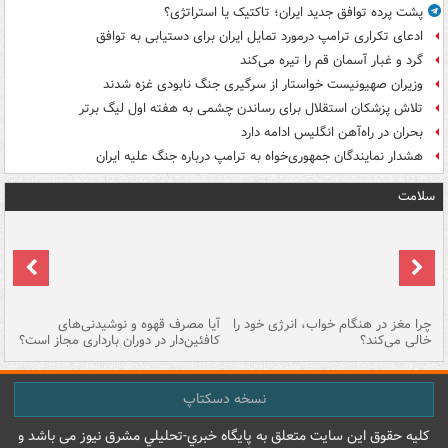
پشت پرده توافق جدید ایران؛ تاکتیک یا استراتژی؟
ادعای تکراری ترامپ درمورد تمایل ایران برای دستیابی به توافق
گرد و غبار آسمان قم را تیره می‌کند
وزیران صهیونیست خواستار از سرگیری جنگ نابودی غزه شدند
تلاش پزشکان استقلال برای رساندن چشمی به هفته اول لیگ برتر
بحران در راه‌آهن انگلیس ادامه دارد
هشدار نمایندگان جمهوری‌خواه به ترامپ درباره جنگ علیه ایران
سلامت
ت
چرا مغز در هنگام خواب، انرژی خود را
آیا مصرف قهوه و نوشیدنی‌های
چر
خالی می‌کند؟
کافئین‌دار در دوران بارداری مجاز است؟
می
نسخه دسکتاپ
کليه حقوق اين سايت متعلق به پایگاه خبري-تحليلي مشرق نيوز می باشد و