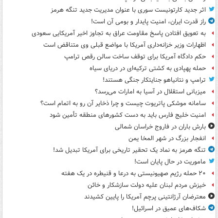
اثر جدید کارتونیست سوری با عنوان مدیریت جدید تنگه هرمز
راز قدرت ایران، امنیت پایدار و بومی آن است!
به تعویق افتادن پاسخ مقاومت عراق به تجاوز اخیر آمریکایی سعودی
اظهارات وزیر خزانه‌داری آمریکا با مواضع قبلی وی متناقض است
حکم دادگاه آمریکا برای توقف ساخت سالن رقص ترامپ
حمله پهپادی به کشتی ترکیه‌ای در دریای سیاه
ترامپ و نتانیاهو جنایتکار جنگی هستند!
میزبانی استقلال در آسیا به امارات می‌رسد؟
سامانه موشکی پاتریوت چیست و چرا ذخایر آن رو به اتمام است؟
امنیت خلیج فارس باید به دست کشورهای منطقه تأمین شود
بارش باران در فاروج خراسان شمالی
انفجار بزرگ در شهر المخا یمن
تنگه هرمز به نماد یک تحقیر تاریخی برای آمریکا تبدیل شد!
ماموریت در حال پایان است!
۲۰ حمله رژیم صهیونیستی به درعا و قنیطره در یک هفته
خیزش مردم لبنان علیه دولت سازشکار و خائن
معترضان آرژانتینی پرچم آمریکا را پایین کشیدند
شکاف‌های عمیق در اسرائیل!