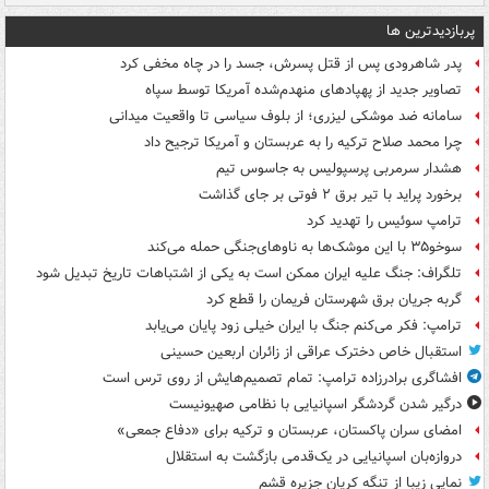
پربازدیدترین ها
پدر شاهرودی پس از قتل پسرش، جسد را در چاه مخفی کرد
تصاویر جدید از پهپادهای منهدم‌شده آمریکا توسط سپاه
سامانه ضد موشکی لیزری؛ از بلوف سیاسی تا واقعیت میدانی
چرا محمد صلاح ترکیه را به عربستان و آمریکا ترجیح داد
هشدار سرمربی پرسپولیس به جاسوس تیم
برخورد پراید با تیر برق ۲ فوتی بر جای گذاشت
ترامپ سوئیس را تهدید کرد
سوخو۳۵ با این موشک‌ها به ناوهای‌جنگی حمله می‌کند
تلگراف: جنگ علیه ایران ممکن است به یکی از اشتباهات تاریخ تبدیل شود
گربه جریان برق شهرستان فریمان را قطع کرد
ترامپ: فکر می‌کنم جنگ با ایران خیلی زود پایان می‌یابد
استقبال خاص دخترک عراقی از زائران اربعین حسینی
افشاگری برادرزاده ترامپ: تمام تصمیم‌هایش از روی ترس است
درگیر شدن گردشگر اسپانیایی با نظامی صهیونیست
امضای سران پاکستان، عربستان و ترکیه برای «دفاع جمعی»
دروازه‌بان اسپانیایی در یک‌قدمی بازگشت به استقلال
نمایی زیبا از تنگه کریان جزیره قشم