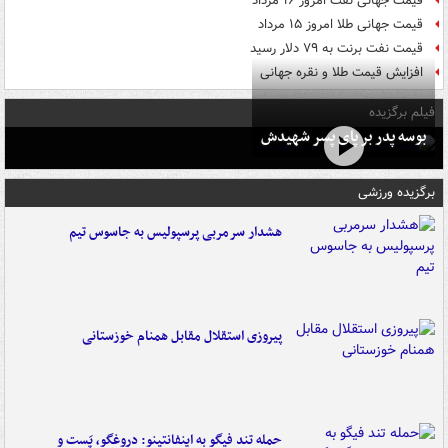
قیمت جهانی نفت امروز ۱۶ مرداد
قیمت جهانی طلا امروز ۱۵ مرداد
قیمت نفت برنت به ۷۹ دلار رسید
افزایش قیمت طلا و نقره جهانی
فیلم برگزیده
بوسه‌ پدر بر پای پسر شهیدش
برگزیده ورزشی
هشدار سرمربی پرسپولیس به جاسوس تیم
پیروزی استقلال مقابل همنام خوزستانی
حمله تند فیگو به اینفانتینو: دروغگو، پَست‌ و