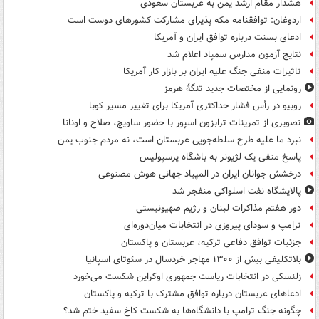
هشدار مقام ارشد یمن به عربستان سعودی
اردوغان: توافقنامه مکه پذیرای مشارکت کشورهای دوست است
ادعای بسنت درباره توافق ایران و آمریکا
نتایج آزمون مدارس سمپاد اعلام شد
تاثیرات منفی جنگ علیه ایران بر بازار کار آمریکا
رونمایی از مختصات جدید تنگۀ هرمز
روبیو در رأس فشار حداکثری آمریکا برای تغییر مسیر کوبا
تصویری از تمرینات ترابزون اسپور با حضور ساویچ، صلاح و اونانا
نبرد ما علیه طرح سلطه‌جویی عربستان است، نه مردم جنوب یمن
پاسخ منفی یک لژیونر به باشگاه پرسپولیس
درخشش جوانان ایران در المپیاد جهانی هوش مصنوعی
پالایشگاه نفت اسلواکی منفجر شد
دور هفتم مذاکرات لبنان و رژیم صهیونیستی
ترامپ و سودای پیروزی در انتخابات میان‌دوره‌ای
جزئیات توافق دفاعی ترکیه، عربستان و پاکستان
بلاتکلیفی بیش از ۱۳۰۰ مهاجر خردسال در سئوتای اسپانیا
زلنسکی در انتخابات ریاست جمهوری اوکراین شکست می‌خورد
ادعاهای عربستان درباره توافق مشترک با ترکیه و پاکستان
چگونه جنگ ترامپ با دانشگاه‌ها به شکست کاخ سفید ختم شد؟