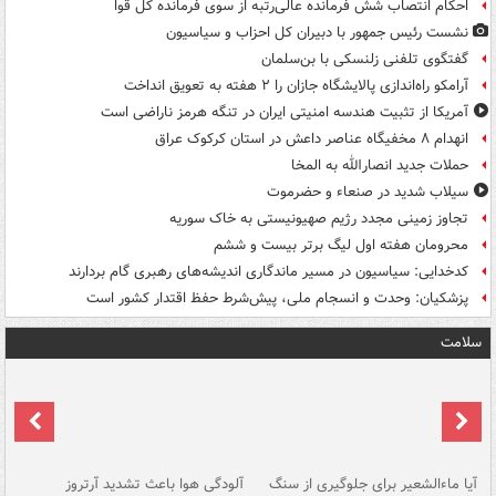
احکام انتصاب شش فرمانده عالی‌رتبه از سوی فرمانده کل قوا
نشست رئیس جمهور با دبیران کل احزاب و سیاسیون
گفتگوی تلفنی زلنسکی با بن‌سلمان
آرامکو راه‌اندازی پالایشگاه جازان را ۲ هفته به تعویق انداخت
آمریکا از تثبیت هندسه امنیتی ایران در تنگه هرمز ناراضی است
انهدام ۸ مخفیگاه عناصر داعش در استان کرکوک عراق
حملات جدید انصارالله به المخا
سیلاب شدید در صنعاء و حضرموت
تجاوز زمینی مجدد رژیم صهیونیستی به خاک سوریه
محرومان هفته اول لیگ برتر بیست و ششم
کدخدایی: سیاسیون در مسیر ماندگاری اندیشه‌های رهبری گام بردارند
پزشکیان: وحدت و انسجام ملی، پیش‌شرط حفظ اقتدار کشور است
سلامت
آیا ماءالشعیر برای جلوگیری از سنگ
آلودگی هوا باعث تشدید آرتروز
حذ