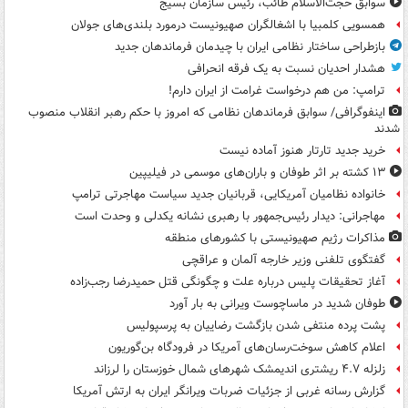
سوابق حجت‌الاسلام طائب، رئیس سازمان بسیج
همسویی کلمبیا با اشغالگران صهیونیست درمورد بلندی‌های جولان
بازطراحی ساختار نظامی ایران با چیدمان فرماندهان جدید
هشدار احدیان نسبت به یک فرقه انحرافی
ترامپ: من هم درخواست غرامت از ایران دارم!
اینفوگرافی/ سوابق فرماندهان نظامی که امروز با حکم رهبر انقلاب منصوب
شدند
خرید جدید تارتار هنوز آماده نیست
۱۳ کشته بر اثر طوفان و باران‌های موسمی در فیلیپین
خانواده نظامیان آمریکایی، قربانیان جدید سیاست مهاجرتی ترامپ
مهاجرانی: دیدار رئیس‌جمهور با رهبری نشانه یکدلی و وحدت است
مذاکرات رژیم صهیونیستی با کشورهای منطقه
گفتگوی تلفنی وزیر خارجه آلمان و عراقچی
آغاز تحقیقات پلیس درباره علت و چگونگی قتل حمیدرضا رجب‌زاده
طوفان شدید در ماساچوست ویرانی به بار آورد
پشت پرده منتفی شدن بازگشت رضاییان به پرسپولیس
اعلام کاهش سوخت‌رسان‌های آمریکا در فرودگاه بن‌گوریون
زلزله ۴.۷ ریشتری اندیمشک شهرهای شمال خوزستان را لرزاند
گزارش رسانه غربی از جزئیات ضربات ویرانگر ایران به ارتش آمریکا