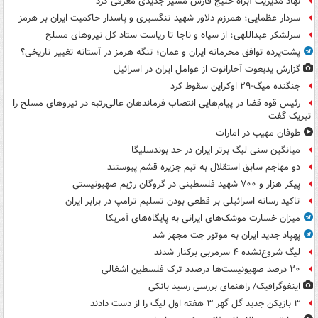
نهاد مدیریت آبراه خلیج فارس مسیر جدیدی معرفی کرد
سردار عظمایی؛ همرزم دلاور شهید تنگسیری و پاسدار حاکمیت ایران بر هرمز
سرلشکر عبداللهی؛ از سپاه و ناجا تا ریاست ستاد کل نیروهای مسلح
پشت‌پرده توافق محرمانه ایران و عمان؛ تنگه هرمز در آستانه تغییر تاریخی؟
گزارش یدیعوت آحارانوت از عوامل ایران در اسرائیل
جنگنده میگ-۲۹ اوکراین سقوط کرد
رئیس قوه قضا در پیام‌هایی انتصاب‌ فرماندهان عالی‌رتبه در نیروهای مسلح را
تبریک گفت
طوفان مهیب در امارات
میانگین سنی لیگ برتر ایران در حد بوندسلیگا
دو مهاجم سابق استقلال به تیم جزیره قشم پیوستند
پیکر هزار و ۷۰۰ شهید فلسطینی در گروگان رژیم صهیونیستی
تاکید رسانه اسرائیلی بر قطعی بودن تسلیم ترامپ در برابر ایران
میزان خسارت موشک‌های ایرانی به پایگاه‌های آمریکا
پهپاد جدید ایران به موتور جت مجهز شد
لیگ شروع‌نشده ۴ سرمربی برکنار شدند
۲۰ درصد صهیونیست‌ها درصدد ترک فلسطین اشغالی
اینفوگرافیک/ راهنمای بررسی رسید بانکی
۳ بازیکن جدید گل گهر ۳ هفته اول لیگ را از دست دادند