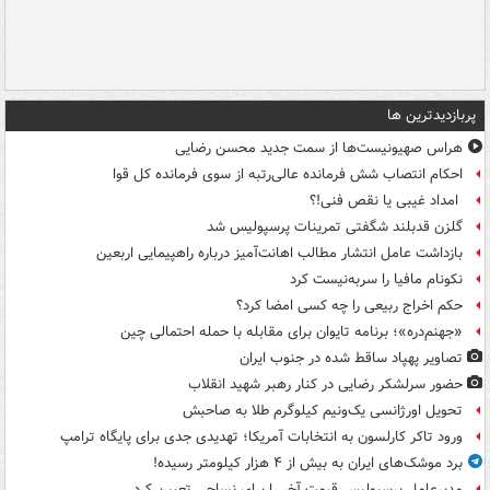
پربازدیدترین ها
هراس صهیونیست‌ها از سمت جدید محسن رضایی
احکام انتصاب شش فرمانده عالی‌رتبه از سوی فرمانده کل قوا
امداد غیبی یا نقص فنی!؟
گلزن قدبلند شگفتی تمرینات پرسپولیس شد
بازداشت عامل انتشار مطالب اهانت‌آمیز درباره راهپیمایی اربعین
نکونام مافیا را سربه‌نیست کرد
حکم اخراج ربیعی را چه کسی امضا کرد؟
«جهنم‌دره»؛ برنامه تایوان برای مقابله با حمله احتمالی چین
تصاویر پهپاد ساقط شده در جنوب ایران
حضور سرلشکر رضایی در کنار رهبر شهید انقلاب
تحویل اورژانسی یک‌ونیم کیلوگرم طلا به صاحبش
ورود تاکر کارلسون به انتخابات آمریکا؛ تهدیدی جدی برای پایگاه ترامپ
برد موشک‌های ایران به بیش از ۴ هزار کیلومتر رسیده!
مدیرعامل پرسپولیس قیمت آخر را برای نساجی تعیین کرد