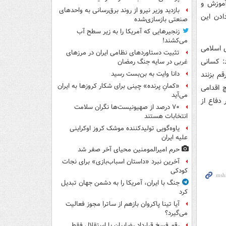
آموزش و
بازدید وزیر نیرو از روند برق‌رسانی به واحدهای
ادن این
صنعتی بازسازی‌شده
زنجیرهایی که آمریکا را به زیر سطح آب
می‌کشند!
 اسلامی
تثبیت دستاوردهای نظامی ایران در مرزهای
: کسانی
غربی در سایه جنگ رمضان
قم بزنند
دانا وایت به بن‌بست رسید
«کمانِ پرنده» چینی برای شکار کروزها به ایران
 اقدامی
می‌آید
 دفاع از
۷۰ درصد از صهیونیست‌ها نگران سلامت
انتخابات هستند
یاوه‌گویی تولیدکننده موشک کروز اوکراینی
علیه ایران
حرم امیرالمومنین محیای آخر صفر شد
آخرین نبرد «داستان اسباب‌بازی» برای نجات
کودکی
جنگ با ایران، آمریکا را به دشمن جهان تبدیل
کرد
آیا تینا پاکروان بازهم از ساترا مجوز فعالیت
می‌گیرد؟
رقم فسخ قرارداد رضاییان با استقلال فقط