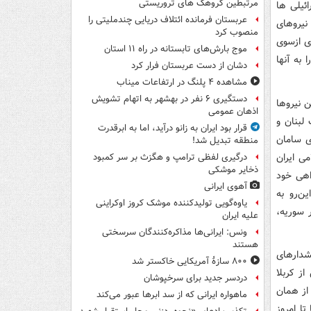
مرتبطین گروهک های تروریستی
ئیلی ها
عربستان فرمانده ائتلاف دریایی چندملیتی را
نیروهای
منصوب کرد
ای ازسوی
موج بارش‌های تابستانه در راه ۱۱ استان
 به آنها
دشان از دست عربستان فرار کرد
مشاهده ۴ پلنگ در ارتفاعات میناب
دستگیری ۶ نفر در بهشهر به اتهام تشویش
 نیروها
اذهان عمومی
خاک لبنان و
قرار بود ایران به زانو درآید، اما به ابرقدرت
ی سامان
منطقه تبدیل شد!
می ایران
درگیری لفظی ترامپ و هگزث بر سر کمبود
ذخایر موشکی
اهی خود
آهوی ایرانی
ن‌رو به
یاوه‌گویی تولیدکننده موشک کروز اوکراینی
 سوریه،
علیه ایران
ونس: ایرانی‌ها مذاکره‌کنندگان سرسختی
هستند
شدارهای
۸۰۰ سازۀ آمریکایی خاکستر شد
از کربلا
دردسر جدید برای سرخپوشان
از همان
ماهواره ایرانی که از سد ابرها عبور می‌کند
تا امروز