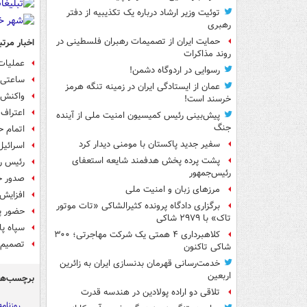
توئیت وزیر ارشاد درباره یک تکذیبیه از دفتر
رهبری
حمایت ایران از تصمیمات رهبران فلسطینی در
اخبار مرتب
روند مذاکرات
عملیات
رسوایی در اردوگاه دشمن!
ساعتی 
عمان از ایستادگی ایران در زمینه تنگه هرمز
واکنش 
خرسند است!
اعتراف 
پیش‌بینی رئیس کمیسیون امنیت ملی از آینده
جنگ
اتمام ح
سفیر جدید پاکستان با مومنی دیدار کرد
اسرائیل
پشت پرده پخش هدفمند شایعه استعفای
رئیس ر
رئیس‌جمهور
صدور حکم برای ۲ مجر
مرزهای زبان و امنیت ملی
افزایش
برگزاری دادگاه پرونده کثیرالشاکی «تات موتور
حضور پ
تاک» با ۲۹۷۹ شاکی
سپاه پا
کلاهبرداری ۴ همتی یک شرکت مهاجرتی؛ ۳۰۰
تصمیم ر
شاکی تاکنون
خدمت‌رسانی قهرمان بدنسازی ایران به زائرین
اربعین
برچسب‌ها
تلاقی دو اراده پولادین در هندسه قدرت
روزنام