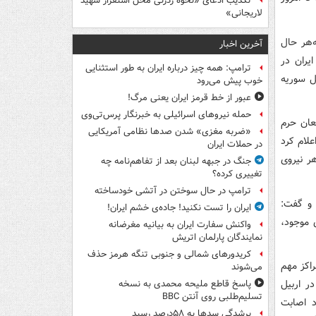
تکذیب ادعای «نحوه ردزنی محل استقرار شهید
لاریجانی»
‌هر حال
آخرین اخبار
یران در
ترامپ: همه چیز درباره ایران به طور استثنایی
ل سوریه
خوب پیش می‌رود
عبور از خط قرمز ایران یعنی مرگ!
حمله نیروهای اسرائیلی به خبرنگار پرس‌تی‌وی
عان حرم
«ضربه مغزی» شدن صدها نظامی آمریکایی
علام کرد
در حملات ایران
هر نیروی
جنگ در جبهه لبنان بعد از تفاهم‌نامه چه
تغییری کرده؟
ترامپ در حال سوختن در آتشی خودساخته
 و گفت:
ایران را تست نکنید! جاده‌ی خشم ایران!
ی موجود،
واکنش سفارت ایران به بیانیه مغرضانه
نمایندگان پارلمان اتریش
کریدورهای شمالی و جنوبی تنگه هرمز حذف
راکز مهم
می‌شوند
ر اربیل
پاسخ قاطع ملیحه محمدی به نسخه
تسلیم‌طلبی روی آنتن BBC
د اصابت
پرشدگی سدها به ۵۸درصد رسید