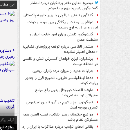
توضیح معاون دفتر پزشکیان درباره انتشار
این مطالب
گفت‌وگوی رئیس‌جمهوری با مردم
گفتگوی تلفنی عراقچی با وزیر خارجه پاکستان
عراقچی: وحدت و یگانگی بین مردم و دولت
ایران و عراق به اوج رسیده
گفت‌وگوی تلفنی وزرای امور خارجه ایران و
سلطنت عمان
هشدار القاصی درباره توقف پروژه‌های قضایی؛
«معطل اعتبار نمانید»
رهبری رهب
پزشکیان: ایران خواهان گسترش تنش و ناامنی
در منطقه نیست
جزئیات جدید از میزان تردد زائران اربعین
ده‌ها اینفلوئنسر خارجی، تشییع قرن را چطور
روایت کردند
عارف: اقتصاد دیجیتال بدون رفع موانع
مقرراتی توسعه نمی‌یابد
تکذیب شای
تاجگردون: مهار تورم در گرو تامین غیرتورمی
فراری
کسری بودجه است
مواضع حکیمانه رهبر انقلاب، نصب العین همه
فیلم برگزی
مسئولان نظام باشد
خود فرو
بقائی ادعای ترامپ درباره مذاکرات با ایران را رد