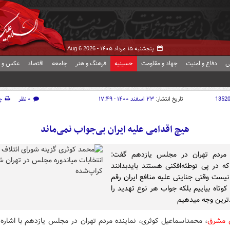
پنجشنبه ۱۵ مرداد ۱۴۰۵ -
Aug 6 2026
ی
دفاع و امنیت
جهاد و مقاومت
حسینیه
فرهنگ و هنر
جامعه
اقتصاد
عکس و ف
1352
تاریخ انتشار:
۲۳ اسفند ۱۴۰۰ - ۱۷:۴۹
۰ نظر
چ
هیچ اقدامی علیه ایران بی‌جواب نمی‌ماند
ه مردم تهران در مجلس یازدهم گفت:
ه در پی توطئه‌افکنی هستند بایدبدانند
 نیست وقتی جنایتی علیه منافع ایران رقم
 کوتاه بیاییم بلکه جواب هر نوع تهدید را
ترین وجه میدهیم
ش مشرق
، محمداسماعیل کوثری، نماینده مردم تهران در مجلس یازدهم با اشاره 