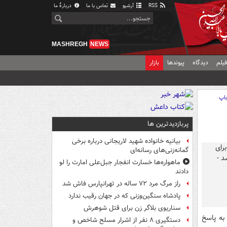
RSS
آرشیو
تماس با ما
دربارهٔ ما
MASHREGH
NEWS
یلم
دیدگاه
پیوندها
بازار
اپ
پربازدیدترین ها
بیانیه خانواده شهید لاریجانی درباره برخی
گمانه‌زنی‌های رسانه‌ای
ماهواره‌ها خسارت انفجار جبل‌علی امارت را لو
دادند
راز مرگ مرد ۷۲ ساله در تهرانپارس فاش شد
پادشاه سنگین‌وزنی که در جهان رقیب ندارد
سناریوی بلاگر زن برای قتل شوهرش
به پاسخ
دستگیری ۸ نفر از اشرار مسلح شاخص و