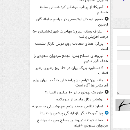
به ایران تحمیل کند؟
آمریکا: از پرتاب موشکی کره شمالی مطلع
هستیم
حضور کودکان اوتیسمی در مراسم جاماندگان
اربعین
اعتراف رسانه عبری: مهاجرت شهرک‌نشینان ۵۰
درصد افزایش یافت
برزگر: همای سعادت روی دوش تارتار نشسته
است
نیروهای مسلح یمن: تجمع مزدوران سعودی را
هدف قرار دادیم
۶ دستاورد بزرگ ایران در ۱۶۰ روز رهبری رهبر
انقلاب
جانسون: ترامپ از پیامدهای جنگ با ایران برای
آمریکایی‌ها آگاه است
جان یک یهودی برابر ۱۰ میلیون انسان؟
رونمایی رئال مادرید از دیومانده
تجاوز نظامی مجدد رژیم صهیونیستی به سوریه
چرا آمریکا دیگر بازدارندگی پیشین را ندارد؟
حمله کوبنده نیروهای مسلح یمن به مواضع
مزدوران سعودی +فیلم