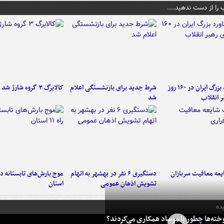
 را از دست ندهید....
۶ دستاورد بزرگ ایران در ۱۶۰ روز
شرط جدید برای بازنشستگی اعلام
کالابرگ ۳ گروه شارژ شد
ر انقلاب
شد
عه معافیت سربازان
دستگیری ۶ نفر در بهشهر به اتهام
تشویش اذهان عمومی
استان
ده
خته‌ها چطور با موساد همکاری می‌کردند؟