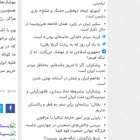
موشک‌های
تراستی
همچنین ا
آجورلو: ایجاد دوقطبی «جنگ و صلح‌» بازی
دشمن است
مراکز، ر
سفیر ایران در ژاپن: همان فاجعه هیروشیما در
وی با اش
حال تکرار است
فریاد مردم «فدایی خامنه‌ای بودن» است
برای برخ
به یاد آن روز که به زیارت کربلا رفتی!
که در پی 
جمهوری اسلامی نه از موشک می‌گذرد، نه از
ما کوتاه
تنگه هرمز!
علیه ایرا
پزشکیان: اگر تا امروز مانده‌ایم، به‌خاطر مردم
حریم سرز
نجیب ایران است
تفاهم ایران و عمان در آستانه نهایی شدن
است
منبع: جام
پزشکیان: مشروطه نماد بیداری، قانون‌گرایی و
مردم‌سالاری ملت ایران است
بقائی: برنامه‌ای برای سفر به قطر و پاکستان
نداریم
رایزنی وزیر امور خارجه ایتالیا با عراقچی
بررسی چالش‌های جمعیتی در چهارمین جلسه
قرارگاه جوانی جمعیت قوه قضا
شرط بازگشایی تنگه هرمز چیست؟