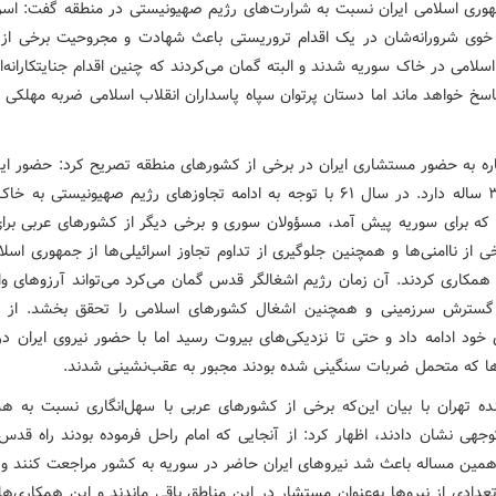
وری اسلامی ایران نسبت به شرارت‌های رژیم صهیونیستی در منطقه گفت: اسرا
 خوی شرورانه‌شان در یک اقدام تروریستی باعث شهادت و مجروحیت برخی از 
لامی در خاک سوریه شدند و البته گمان می‌کردند که چنین اقدام جنایتکارانه‌
پاسخ خواهد ماند اما دستان پرتوان سپاه پاسداران انقلاب اسلامی ضربه مهلکی را
اره به حضور مستشاری ایران در برخی از کشورهای منطقه تصریح کرد: حضور این
سابقه ۳۹ ساله دارد. در سال ۶۱ با توجه به ادامه تجاوزهای رژیم صهیونیستی به 
که برای سوریه پیش آمد، مسؤولان سوری و برخی دیگر از کشورهای عربی برا
ی از ناامنی‌ها و همچنین جلوگیری از تداوم تجاوز اسرائیلی‌ها از جمهوری اسلا
همکاری کردند. ‌آن زمان رژیم اشغالگر قدس گمان می‌کرد می‌تواند آرزوهای و
گسترش سرزمینی و همچنین اشغال کشورهای اسلامی را تحقق بخشد. از ای
 خود ادامه داد و حتی تا نزدیکی‌های بیروت رسید اما با حضور نیروی ایران در
‌ها که متحمل ضربات سنگینی شده بودند مجبور به عقب‌نشینی شدند.
نده تهران با بیان این‌که برخی از کشورهای عربی با سهل‌انگاری نسبت به ه
توجهی نشان دادند، اظهار کرد: از آنجایی که امام راحل فرموده بودند راه قدس 
همین مساله باعث شد نیروهای ایران حاضر در سوریه به کشور مراجعت کنند و 
ل ۶۱ تعدادی از نیروها به‌عنوان مستشار در این مناطق باقی ماندند و این همکاری‌ها 