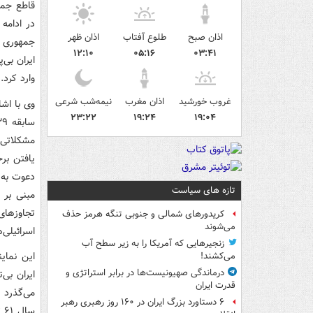
قاطع جمه
در ادامه
اذان صبح
طلوع آفتاب
اذان ظهر
جمهوری اس
۱۲:۱۰
۰۵:۱۶
۰۳:۴۱
ایران بی‌
وارد کرد.
غروب خورشید
اذان مغرب
نیمه‌شب شرعی
وی با اش
۲۳:۲۲
۱۹:۲۴
۱۹:۰۴
مشکلاتی 
یافتن برخ
دعوت به 
تازه های سیاست
مبنی بر 
تجاوزهای
کریدورهای شمالی و جنوبی تنگه هرمز حذف
می‌شوند
اسرائیلی
زنجیرهایی که آمریکا را به زیر سطح آب
این نمای
می‌کشند!
درماندگی صهیونیست‌ها در برابر استراتژی و
ایران بی‌
قدرت ایران
می‌گذرد 
۶ دستاورد بزرگ ایران در ۱۶۰ روز رهبری رهبر
سا