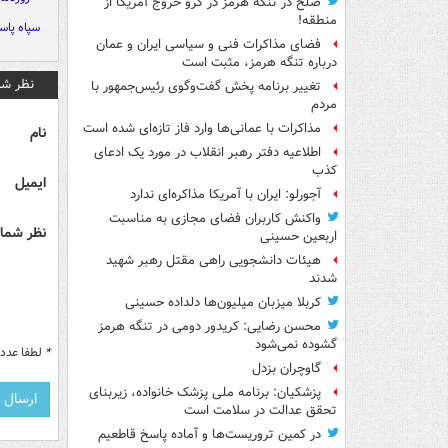
صلح در تنگه هرمز در گرو خروج آمریکا از
منطقه!
سپاه پاس
فضای مذاکرات فنی و سیاسی ایران و عمان
درباره تنگه هرمز، مثبت است
نظر شم
تغییر برنامه پخش گفت‌وگوی رئیس‌جمهور با
مردم
مذاکرات با عمانی‌ها وارد فاز تازه‌ای شده است
نام
اطلاعیه دفتر رهبر انقلاب در مورد یک ادعای
کذب
ایمیل
آجورلو: ایران با آمریکا مذاکره‌ای ندارد
واکنش کاربران فضای مجازی به مناسبت
نظر شما 
اربعین حسینی
هیئات دانشجویی راهی مقتل رهبر شهید
شدند
کربلا میزبان میلیون‌ها دلداده حسینی
محسن رضایی: کریدور دومی در تنگه هرمز
گشوده نمی‌شود
*
لطفا عدد م
گاوچران بزدل
پزشکیان: برنامه ملی پزشک خانواده، زیربنای
تحقق عدالت در سلامت است
در کمین تروریست‌ها و آماده پاسخ قاطعیم