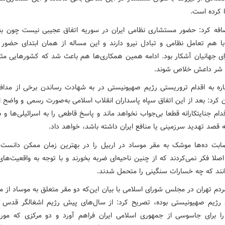
ا کرده است.
افه کرد: حضور مستشاری نظامی ایران در سوریه اتفاق عجیبی نیست چون به
ا هم تعامل نظامی و تبادل نیرو دارند و این مساله از همان ابتدای حضور ا
ای جهانیان آشکار بود. ادامه همین همکاری‌ها هم باعث شد که کشورهایی مث
ز شر داعش خلاص شوند.
اره به اقدام تروریستی رژیم صهیونیستی در به شهادت رساندن برخی از مداف
کرد: بعد از این اتفاق سپاه پاسداران انقلاب اسلامی به‌صورت رسمی و واضح ا
دام جنایتکارانه قطعا بی‌جواب نخواهد ماند و پاسخ قاطعی را به اسرائیلی‌ها و 
 قصد تهدید سرزمینی یا منافع ایران داشته باشد، خواهد داد.
ابت ده‌ها موشک به مقر موساد در اربیل را در بهترین زمان ممکن دانست
اصلا فکر نمی‌کردند که از چنین ناحیه‌ای ضربه بخورند و با توجه به واقعیت‌ها
دانند که چه خسارات سنگینی را متحمل شدند.
ردم تهران در مجلس شورای اسلامی با بیان این‌که دو مقر متعلق به موساد از م
ژیم صهیونیستی بوده، تصریح کرد: از سال‌های پیش رژیم اشغالگر قدس د
 را برای جاسوسی از جمهوری اسلامی ایران فراهم آورد و دو مرکزی که مور