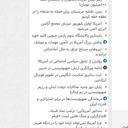
۱۰۰میلیون تومان!
یمن: نقشه عربستان برای حمله به صنعاء را در
نطفه خفه کردیم
آمریکا اوایل شهریور میزبان مجمع آژانس
انرژی اتمی می‌شود
بازسازی پالایشگاه سوم پارس جنوبی کلید خورد
چالش بزرگ آمریکا در تأمین مهمات و موشک
نیروهای مسلح عراق به حال آماده‌باش
درآمدند
روایتی از تحول سیاسی اجتماعی در آمریکا!
ادامه ویرانگری ارتش صهیونیستی در جنین
ثبت سالروز شکست انگلیس در تقویم فوتبال
آرژانتین
پایان دور جدید مذاکرات دولت لبنان و رژیم
صهیونیستی در رم ایتالیا
درماندگی صهیونیست‌ها در برابر استراتژی و
قدرت ایران
سناتور آمریکایی: ترامپ نماد فساد،
اقتدارگرایی و جنگ طلبی است +فیلم
چرا آمریکا نمی‌تواند اراده خود را در تنگه هرمز
اعش