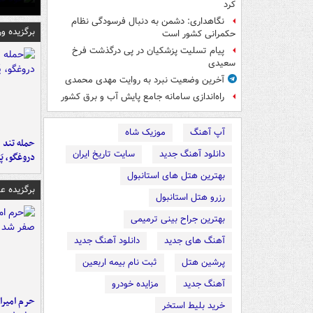
کرد
نگاهداری: دشمن به دنبال فرسودگی نظام
برگزیده و
حکمرانی کشور است
پیام تسلیت پزشکیان در پی درگذشت فرخ
سعیدی
آخرین وضعیت نبرد به روایت مهدی محمدی
راه‌اندازی سامانه جامع پایش آب و برق کشور
آپ آهنگ
موزیک شاه
حمله تند ف
دانلود آهنگ جدید
سایت تاریخ ایران
دروغگو، پَ
بهترین هتل های استانبول
برگزیده 
رزرو هتل استانبول
بهترین جراح بینی ترمیمی
آهنگ های جدید
دانلود آهنگ جدید
پرشین هتل
ثبت نام بیمه اربعین
آهنگ جدید
مزایده خودرو
حرم امیرا
خرید بلیط استخر