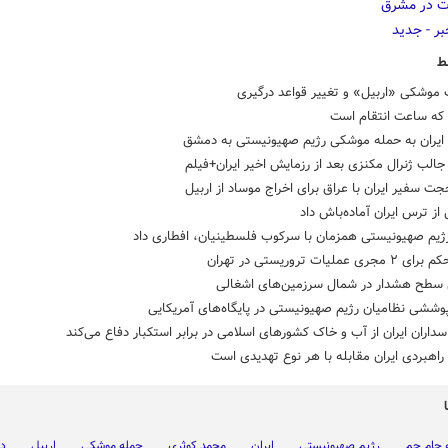
ط
 موشکی «اربیل» و تغییر قواعد درگیری
که ساعت انتقام است
ایران به حمله موشکی رژیم صهیونیستی به دمشق
جالب ژنرال مکنزی بعد از رزمایش اخیر ایران+فیلم
جت سفیر ایران با عراق برای اخراج موساد از اربیل
 از ترس ایران آماده‌باش داد
ژیم صهیونیستی همزمان با سرکوب فلسطینیان، افطاری داد
ی عملیات تروریستی در تهران
 سطح هشدار در شمال سرزمین‌های اشغالی
وششی نظامیان رژیم صهیونیستی در پایگاه‌های آمریکایی
سداران ایران از آب‌ و خاک کشورهای اسلامی در برابر استکبار دفاع می‌کند
اهبردی ایران مقابله با هر نوع تهدیدی است
ه جام جم
رژیم صهیونیستی
ایران
محمد کوثری
حمله موشکی
اربیل
د