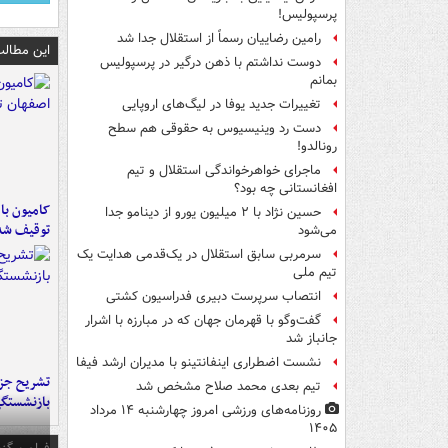
پرسپولیس!
رامین رضاییان رسماً از استقلال جدا شد
این مطالب
دوست نداشتم با ذهن درگیر در پرسپولیس
بمانم
تغییرات جدید یوفا در لیگ‌های اروپایی
دست رد وینیسیوس به حقوقی هم سطح
رونالدو!
ماجرای خواهرخواندگی استقلال و تیم
افغانستانی چه بود؟
حسین نژاد با ۲ میلیون یورو از دینامو جدا
توقیف شد
می‌شود
سرمربی سابق استقلال در یک‌قدمی هدایت یک
تیم ملی
انتصاب سرپرست دبیری فدراسیون کشتی
گفت‌وگو با قهرمان جهان که در مبارزه با اشرار
جانباز شد
نشست اضطراری اینفانتینو با مدیران ارشد فیفا
تشریح جز
تیم بعدی محمد صلاح مشخص شد
بازنشستگ
روزنامه‌های ورزشی امروز چهارشنبه ۱۴ مرداد
۱۴۰۵