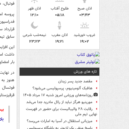
فوتبال، 
اذان صبح
طلوع آفتاب
اذان ظهر
پروسه ا
۱۲:۱۰
۰۵:۱۸
۰۳:۴۳
فدراسیون
قرارداد س
غروب خورشید
اذان مغرب
نیمه‌شب شرعی
سابق تیم ملی کمتر
۲۳:۲۳
۱۹:۲۱
۱۹:۰۲
این افزا
داشت اما
بار امضای
تازه های ورزش
در نهایت
هنوز به 
مقصد جدید پسر زیدان
هافبک آلومینیوم، پرسپولیسی می‌شود؟
قرقیزستان
روزنامه‌های ورزشی امروز ‌شنبه ۱۷ مرداد ۱۴۰۵
مورینیو هرگز نباید از رئال مادرید جدا می‌شد
بیش
رقابت ۲۸ والیبالیست برای حضور در فهرست
نهایی تیم ملی
بلا
میزبانی استقلال در آسیا به امارات می‌رسد؟
پاسخ منفی یک لژیونر به باشگاه پرسپولیس