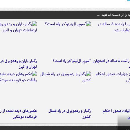
 را از دست ندهید....
کامیون با راننده ۸ ساله در اصفهان
"سوپر ال‌نینو"در راه است؟
رگبار باران و رعدوبرق در 
تهران و البرز
ئیات صدور احکام
رگبار و رعدوبرق در راه شمال
عکس‌های دیده نشده از ر
ی
کشور
فرمانده‌ موشکی