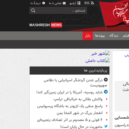
RSS
آرشیو
تماس با ما
دربارهٔ ما
MASHREGH
NEWS
یلم
دیدگاه
پیوندها
بازار
اپ
پربازدیدترین ها
درگیر شدن گردشگر اسپانیایی با نظامی
صهیونیست
شاید روسیه، آمریکا را در ایران زمین‌گیر کند!
واکنش بقائی به خیالبافی ترامپ
پاسخ منفی یک لژیونر به باشگاه پرسپولیس
انفجار بزرگ در شهر المخا یمن
شمسایی
۶ فوتی و ۵ مصدوم بر اثر تصادف زنجیره‌ای
دراسیون
ماموریت در حال پایان است!