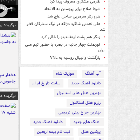
فیلم برگزی
طارمی مشتری معروف پیدا کرد
چین ونی
شرط صلاح برای پیوستن به الاتحاد
هرو رنار سرمربی ساحل عاج شد
علی نعمتی شاگرد دژاگه در لیگ ستارگان قطر
برگزیده و
شد
ونگر هم پشت اینفانتینو را خالی کرد
تورنمنت چهار جانبه در بصره با حضور تیم ملی
ایران
بازگشت والیبال روسیه به VNL
آپ آهنگ
موزیک شاه
هشدار سرم
جاسوس تی
دانلود آهنگ جدید
سایت تاریخ ایران
بهترین هتل های استانبول
برگزیده 
رزرو هتل استانبول
بهترین جراح بینی ترمیمی
آهنگ های جدید
دانلود آهنگ جدید
پرشین هتل
ثبت نام بیمه اربعین