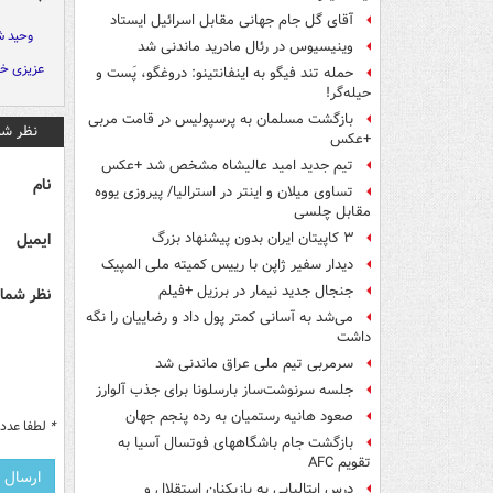
آقای گل جام جهانی مقابل اسرائیل ایستاد
وحید 
وینیسیوس در رئال مادرید ماندنی شد
عزیزی خا
حمله تند فیگو به اینفانتینو: دروغگو، پَست‌ و
حیله‌گر!
بازگشت مسلمان به پرسپولیس در قامت مربی
نظر شم
+عکس
تیم جدید امید عالیشاه مشخص شد +عکس
نام
تساوی میلان و اینتر در استرالیا/ پیروزی یووه
مقابل چلسی
ایمیل
۳ کاپیتان ایران بدون پیشنهاد بزرگ
دیدار سفیر ژاپن با رییس کمیته ملی المپیک
جنجال جدید نیمار در برزیل +فیلم
نظر شما 
می‌شد به آسانی کمتر پول داد و رضاییان را نگه
داشت
سرمربی تیم ملی عراق ماندنی شد
جلسه سرنوشت‌ساز بارسلونا برای جذب آلوارز
صعود هانیه رستمیان به رده پنجم جهان
*
لطفا عدد م
بازگشت جام باشگاههای فوتسال آسیا به
تقویم AFC
درس ایتالیایی‌ به بازیکنان استقلال و