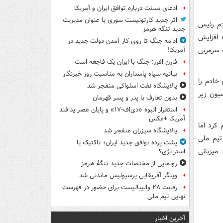
ادعای بسنت درباره توافق ایران و آمریکا
اثر جدید کارتونیست سوری با عنوان مدیریت
دم رئیس
جدید تنگه هرمز
 افزایش
ادامه جنگ تا روی کار آمدن دولت جدید در
ه سرمربی
آمریکا!
فارن افرز: جنگ با ایران یک فاجعه است
بیانیه سپاه پاسداران به مناسبت روز خبرنگار
خادم را
پالایشگاه نفت اسلواکی منفجر شد
یون زیر
بدون تعارف با پدر و پسر قهرمان
استقرار انبوه «دی‌اف‑۱۷» و پایان عصر پدافند
آمریکا +عکس
کرد اما
پالایشگاه سیزران منفجر شد
تیم ملی
پشت پرده توافق جدید ایران؛ تاکتیک یا
قدماتی قهرمانی آسیا باید از تاریخ ۱۹ فروردین ۱۴۰۱ به میزبانی
استراتژی؟
رونمایی از مختصات جدید تنگۀ هرمز
وینگر آفریقایی پرسپولیس ماندنی شد
رقابت ۲۸ والیبالیست برای حضور در فهرست
نهایی تیم ملی
آخرین اخبار