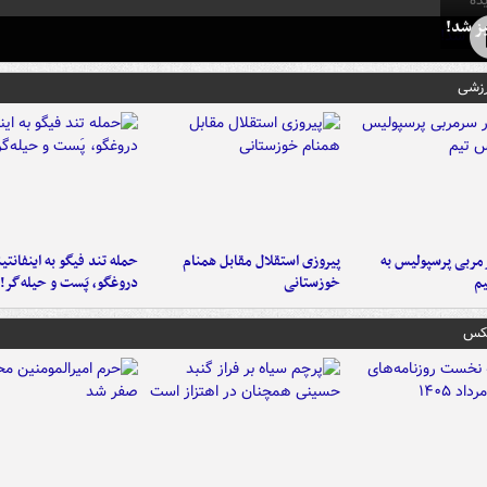
ده
ز شد!
رزشی
ربی پرسپولیس به
پیروزی استقلال مقابل همنام
حمله تند فیگو به اینفانتین
م
خوزستانی
دروغگو، پَست‌ و حیله‌گر!
عکس