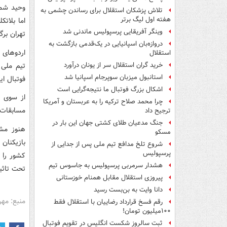
وحید شمس
تلاش پزشکان استقلال برای رساندن چشمی به
هفته اول لیگ برتر
وینگر آفریقایی پرسپولیس ماندنی شد
تهران برگ
دروازه‌بان اسپانیایی در یک‌قدمی بازگشت به
استقلال
تیم ملی 
خرید گران استقلال سر از یونان درآورد
استانبول میزبان سوپرجام اسپانیا شد
فوتبال ای
اشکال بزرگ فوتبال ما نتیجه‌گرایی است
از سوی د
چرا محمد صلاح ترکیه را به عربستان و آمریکا
مسابقات مقدماتی
ترجیح داد
جنگ مدعیان طلای کشتی جهان این بار در
هنوز مشخ
مسکو
بازیکنان
شروع تلخ مدافع تیم ملی پس از جدایی از
پرسپولیس
کشور را 
هشدار سرمربی پرسپولیس به جاسوس تیم
تحت تاثی
پیروزی استقلال مقابل همنام خوزستانی
دانا وایت به بن‌بست رسید
منبع: مهر
رقم فسخ قرارداد رضاییان با استقلال فقط
۱۰۰میلیون تومان!
ثبت سالروز شکست انگلیس در تقویم فوتبال