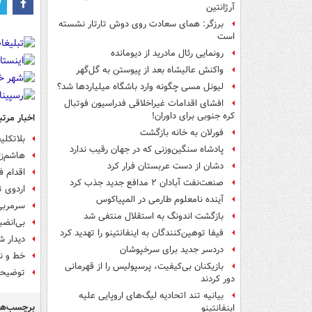
آرژانتین
برزگر: همای سعادت روی دوش تارتار نشسته
است
رونمایی رئال مادرید از دیومانده
واکنش عالیشاه بعد از پیوستن به گل‌گهر
لیونل مسی چگونه وارد باشگاه میلیاردها شد؟
افشای اقدامات غیراخلاقی فدراسیون فوتبال
کره جنوبی برای داوران!
اخبار مرتب
فورلان به خانه بازگشت
بلاتکلی
پادشاه سنگین‌وزنی که در جهان رقیب ندارد
هاشم‌ز
دشان از دست عربستان فرار کرد
اقدام ف
صنعت‌نفت آبادان ۲ مدافع جدید جذب کرد
اردوی 
آینده نامعلوم طارمی در المپیاکوس
سرمربی 
بازگشت اندونگ به استقلال منتفی شد
بی‌انضب
فیفا توهین‌کنندگان به اینفانتینو را تهدید کرد
دیدار 
دردسر جدید برای سرخپوشان
خط و نش
بازیکنان بی‌کیفیت، پرسپولیس را از قهرمانی
توضیحا
دور کردند
بیانیه تند اتحادیه لیگ‌های اروپایی علیه
برچسب‌ها
اینفانتینو