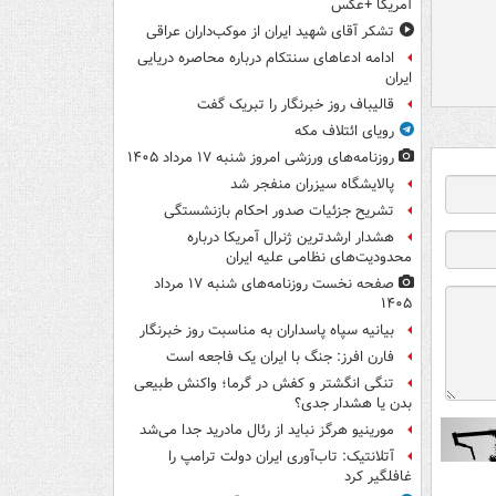
آمریکا +عکس
تشکر آقای شهید ایران از موکب‌داران عراقی
ادامه ادعاهای سنتکام درباره محاصره دریایی
ایران
قالیباف روز خبرنگار را تبریک گفت
رویای ائتلاف مکه
روزنامه‌های ورزشی امروز ‌شنبه ۱۷ مرداد ۱۴۰۵
پالایشگاه سیزران منفجر شد
تشریح جزئیات صدور احکام بازنشستگی
هشدار ارشدترین ژنرال آمریکا درباره
محدودیت‌های نظامی علیه ایران
صفحه نخست روزنامه‌های شنبه ۱۷ مرداد
۱۴۰۵
بیانیه سپاه پاسداران به مناسبت روز خبرنگار
فارن افرز: جنگ با ایران یک فاجعه است
تنگی انگشتر و کفش در گرما؛ واکنش طبیعی
بدن یا هشدار جدی؟
مورینیو هرگز نباید از رئال مادرید جدا می‌شد
آتلانتیک: تاب‌آوری ایران دولت ترامپ را
غافلگیر کرد