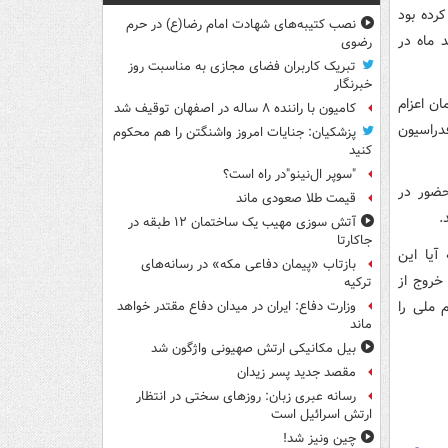
رده بود
نصب کتیبه‌های شهادت امام رضا(ع) در حرم
 نخستین اردو شد که قرار بود از ۲۲ تا ۲۵ اسفند ماه در
رضوی
تبریک کاربران فضای مجازی به مناسبت روز
خبرنگار
 ۱۴۰۱ و از ۱۲ فروردین تا زمان اعزام
کامیون با راننده ۸ ساله در اصفهان توقیف شد
دراسیون
پزشکیان: جنایات امروز واشنگتن را هم محکوم
کنید
"سوپر ال‌نینو"در راه است؟
حضور در
قیمت طلا صعودی ماند
آتش سوزی مهیب یک ساختمان ۱۲ طبقه در
جاکارتا
آیا این
بازتاب «پیمان دفاعی مکه» در رسانه‌های
خروج از
ترکیه
 ملی را
وزارت دفاع: ایران در میدان دفاع مقتدر خواهد
ماند
بیل مکانیکی ارتش صهیونی واژگون شد
مقصد جدید پسر زیدان
رسانه عبری زبان: روزهای سختی در انتظار
ارتش اسرائیل است
چین ونیز شد!