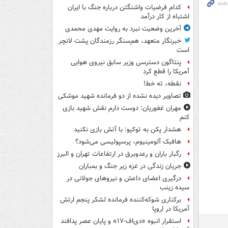
کدام فرضیات واشنگتن درباره جنگ با ایران
اشتباه از کار درآمد
آخرین وضعیت نبرد به روایت مهدی محمدی
خبرنگار متعهد، هم‌سنگر رزمندگان پشت لانچر
است
پنتاگون دسترسی وزیر سابق نیروی هوایی
آمریکا را قطع کرد
نقطه، ته خط!
تصاویر دیده‌ نشده از دو فرمانده شهید موشکی
مهران غفوریان: دوست دارم نقش شهید بازی
کنم
هشدار پکن به توکیو: با آتش بازی نکنید
هافبک آلومینیوم، پرسپولیسی می‌شود؟
رگبار باران و رعدوبرق در ارتفاعات تهران و البرز
جریان زندگی در غزه زیر جنگ و بمباران
درگیری اعضای داعش و نیروهای جولانی در
سیده زینب
برکناری شوکه‌کننده فرمانده لشکر پنجم ارتش
آمریکا در اروپا
استقرار انبوه «دی‌اف‑۱۷» و پایان عصر پدافند