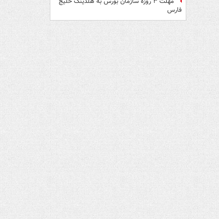
مهلت ۳ روزه سازمان بورس به هلدینگ خلیج
فارس