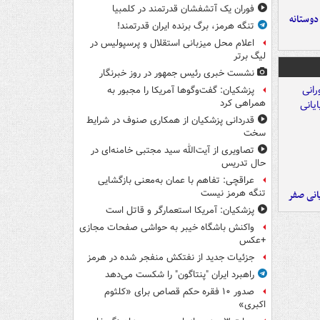
فوران یک آتشفشان قدرتمند در کلمبیا
 دوستانه
تنگه هرمز، برگ برنده ایران قدرتمند!
اعلام محل میزبانی استقلال و پرسپولیس در
لیگ برتر
نشست خبری رئیس جمهور در روز خبرنگار
پزشکیان: گفت‌وگوها آمریکا را مجبور به
همراهی کرد
قدردانی پزشکیان از همکاری صنوف در شرایط
سخت
تصاویری از آیت‌الله سید مجتبی خامنه‌ای در
حال تدریس
عراقچی: تفاهم با عمان به‌معنی بازگشایی
تنگه هرمز نیست
یانی صفر
پزشکیان: آمریکا استعمارگر و قاتل است
واکنش باشگاه خیبر به حواشی صفحات مجازی
+عکس
جزئیات جدید از نفتکش منفجر شده در هرمز
راهبرد ایران "پنتاگون" را شکست می‌دهد
صدور ۱۰ فقره حکم قصاص برای «کلثوم
اکبری»