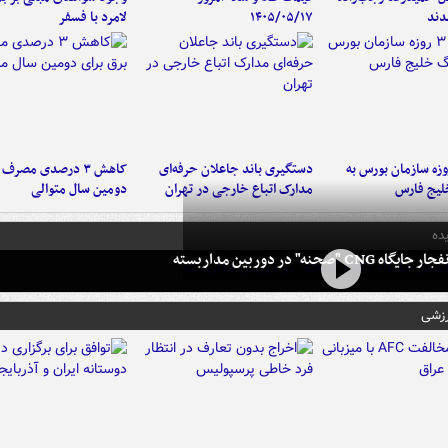
دند
۱۴۰۵/۰۵/۱۷
لامرد با فسفر
لت ۳ روزه سازمان بورس به
دستگیری باند جاعلان حرفه‌ای
کاهش ۳ درصدی مصرف
لیج فارس
مدارک اتباع خارجی در تهران
دومین سال متوالی
ده
 CNG "صحنه" در دوربین مداربسته
رزشی