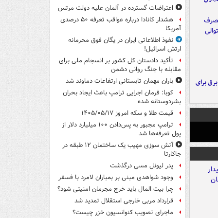
اعتراضات گسترده در آلمان علیه دولت مرتس
هشدار کانادا درباره عواقب تعرفه ۵۰ درصدی
آمریکا
نفوذ اطلاعاتی ایران در یگان فوق محرمانه
ارتش اسرائیل!
تأکید دادستان کل کشور بر انسجام ملی برای
مقابله با جنگ روانی دشمن
باران مهمان تابستانی ارتفاعات دماوند شد
 برق برای
کوبا: فرمان اجرایی ترامپ باعث ایجاد بحران
بشردوستانه شده
قیمت طلا و سکه امروز ۱۴۰۵/۰۵/۱۷
ترامپ مجبور به پس‌دادن ۱۰۰ میلیارد دلار از
پول تعرفه‌ها شد
آتش سوزی مهیب یک ساختمان ۱۲ طبقه در
جاکارتا
پدر لیونل مسی درگذشت
وجود شواهدی مبنی بر بمباران لامرد با فسفر
چرا بیت المال باید خرج مجرمان امنیتی شود؟
قرارداد مربی خارجی استقلال تمدید شد
ماجرای تصویب کنوانسیون خزر چیست؟