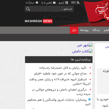
RSS
آرشیو
تماس با ما
دربارهٔ ما
MASHREGH
NEWS
یلم
دیدگاه
پیوندها
بازار
اپ
پربازدیدترین ها
تأیید ربایش و قتل حمیدرضا رجب‌زاده
مداح جوانی که در خون خود غلطید +فیلم
استقرار انبوه «دی‌اف‑۱۷» و پایان عصر پدافند
آمریکا +عکس
درگیری اعضای داعش و نیروهای جولانی در
سیده زینب
ودرو با
پزشکیان: جنایات امروز واشنگتن را هم محکوم
کنید
شود.