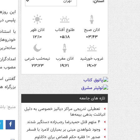
استان:
این‌ روز
پلیس درخو
اذان صبح
طلوع آفتاب
اذان ظهر
با استنا
۱۲:۱۰
۰۵:۱۸
۰۳:۴۳
خودروهای
ساده‌ترین
غروب خورشید
اذان مغرب
نیمه‌شب شرعی
امدادگران
۲۳:۲۳
۱۹:۲۱
۱۹:۰۲
مصوب می
بزرگراه ه
تازه های جامعه
منبع: باش
تعطیلی تدریجی مراکز دیالیز خصوصی به دلیل
انباشت بدهی بیمه‌ها
۴ متهم قتل حمیدرضا رجب‌زاده دستگیر شدند
وجود شواهدی مبنی بر بمباران لامرد با فسفر
صدور ۱۰ فقره حکم قصاص برای «کلثوم