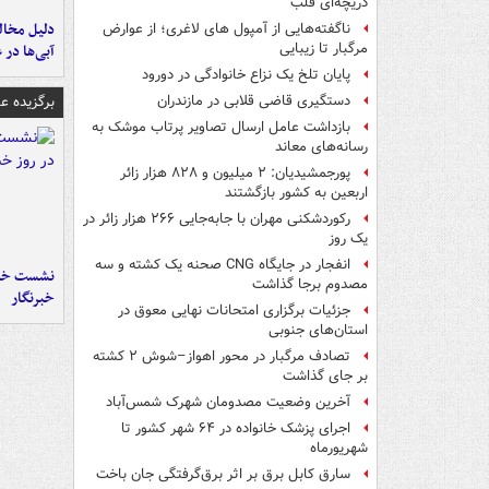
دریچه‌ای قلب
ناگفته‌هایی از آمپول های لاغری؛ از عوارض
مرگبار تا زیبایی
آبی‌ها در 
پایان تلخ یک نزاع خانوادگی در دورود
برگزیده 
دستگیری قاضی قلابی در مازندران
بازداشت عامل ارسال تصاویر پرتاب موشک به
رسانه‌های معاند
پورجمشیدیان: ۲ میلیون و ۸۲۸ هزار زائر
اربعین به کشور بازگشتند
رکوردشکنی مهران با جابه‌جایی ۲۶۶ هزار زائر در
یک روز
انفجار در جایگاه CNG صحنه یک کشته و سه
نشست خبر
مصدوم برجا گذاشت
خبرنگار
جزئیات برگزاری امتحانات نهایی معوق در
استان‌های جنوبی
تصادف مرگبار در محور اهواز–شوش ۲ کشته
بر جای گذاشت
آخرین وضعیت مصدومان شهرک شمس‌آباد
اجرای پزشک خانواده در ۶۴ شهر کشور تا
شهریورماه
سارق کابل برق بر اثر برق‌گرفتگی جان باخت