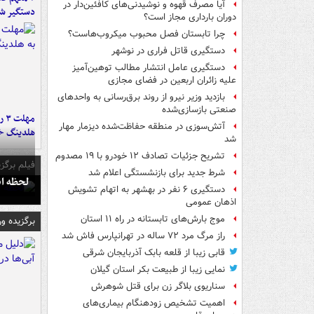
آیا مصرف قهوه و نوشیدنی‌های کافئین‌دار در
دستگیر ش
دوران بارداری مجاز است؟
چرا تابستان فصل محبوب میکروب‌هاست؟
دستگیری قاتل فراری در نوشهر
دستگیری عامل انتشار مطالب توهین‌آمیز
علیه زائران اربعین در فضای مجازی
بازدید وزیر نیرو از روند برق‌رسانی به واحدهای
صنعتی بازسازی‌شده
مه
آتش‌سوزی در منطقه حفاظت‌شده دیزمار مهار
هلدینگ خ
شد
تشریح جزئیات تصادف ۱۲ خودرو با ۱۹ مصدوم
فیلم برگزی
شرط جدید برای بازنشستگی اعلام شد
لحظه انفجار جایگاه
دستگیری ۶ نفر در بهشهر به اتهام تشویش
اذهان عمومی
موج بارش‌های تابستانه در راه ۱۱ استان
برگزیده و
راز مرگ مرد ۷۲ ساله در تهرانپارس فاش شد
قابی زیبا از قلعه بابک آذربایجان شرقی
نمایی زیبا از طبیعت بکر استان گیلان
سناریوی بلاگر زن برای قتل شوهرش
اهمیت تشخیص زودهنگام بیماری‌های