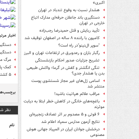
اکبری»
هشدار نسبت به وفوع تندباد در تهران
دستگیری باند جاعلان حرفه‌ای مدارک اتباع
خارجی در تهران
تأیید ربایش و قتل حمیدرضا رجب‌زاده
اخبار مرتب
کامیون با راننده ۸ ساله در اصفهان توقیف شد
دستگیری ۷۰هزار قاچاقچی و کشف ۱۰۲در
"سوپر ال‌نینو"در راه است؟
دستگیر
رگبار باران و رعدوبرق در ارتفاعات تهران و البرز
مرگ مرموز کودک ۷
تشریح جزئیات صدور احکام بازنشستگی
کمک پلیس به ۲کودک م
تنگی انگشتر و کفش در گرما؛ واکنش طبیعی
بدن یا هشدار جدی؟
۵ کشته و ۳ مصدوم در واژگونی پژو ۴۰۵
اسامی ژل‌های غیر مجاز شستشوی پوست
منتشر شد
برچسب‌ها
مراقب علائم هپاتیت باشید!
باغچه‌های خانگی در کاهش خطر ابتلا به دیابت
موثرند
نظر شم
۶ فوتی و ۵ مصدوم بر اثر تصادف زنجیره‌ای
نتایج آزمون مدارس سمپاد اعلام شد
نام
درخشش جوانان ایران در المپیاد جهانی هوش
مصنوعی