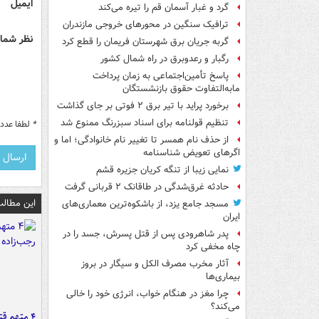
ایمیل
گرد و غبار آسمان قم را تیره می‌کند
ترافیک سنگین در محورهای خروجی مازندران
نظر شما 
گربه جریان برق شهرستان فریمان را قطع کرد
رگبار و رعدوبرق در راه شمال کشور
پاسخ تأمین‌اجتماعی به زمان پرداخت
مابه‌التفاوت حقوق بازنشستگان
برخورد پراید با تیر برق ۲ فوتی بر جای گذاشت
تنظیم قولنامه برای اسناد سبزرنگ ممنوع شد
*
لطفا عدد م
از حذف نام همسر تا تغییر نام خانوادگی؛ اما و
اگرهای تعویض شناسنامه
نمایی زیبا از تنگه کریان جزیره قشم
حادثه غرق‌شدگی در طاقانک ۲ قربانی گرفت
این مطالب
مسجد جامع یزد، از باشکوه‌ترین معماری‌های
ایران
پدر شاهرودی پس از قتل پسرش، جسد را در
چاه مخفی کرد
آثار مخرب مصرف الکل و سیگار در بروز
بیماری‌ها
چرا مغز در هنگام خواب، انرژی خود را خالی
می‌کند؟
۴ متهم ق