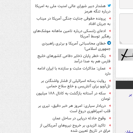
هشدار دبیر شورای عالی امنیت ملی به امریکا
درباره تنگه هرمز
پرونده حقوقی جنایت جنگی آمریکا در میناب
به جریان افتاد
ادعای زلنسکی درباره تامین ماهانه موشک‌های
رهگیر توسط آمریکا
خطای محاسباتی آمریکا و برتری راهبردی
جمهوری اسلامی!
زنگ خطر پایان ذخایر دفاعی کشورهای خلیج
فارس هم به صدا درآمد
عمان: مذاکرات مثبت و سازنده با ایران ادامه
دارد
روایت رسانه اسرائیلی از فشار واشنگتن بر
تل‌آویو برای آتش‌بس و خلع سلاح حماس
سکه در آستانه بازگشت به کانال ۱۸۸ میلیون
تومان
دریادار سیاری: امروز هر خبر دقیق، تیری بر
قلب امپراطوری دروغ است
وقوع حادثه دریایی در ساحل عمان
تاکید الزیدی بر خروج نیروهای آمریکایی از
عراق در تاریخ تعیین شده
اران