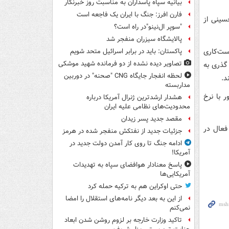
بیانیه سپاه پاسداران به مناسبت روز خبرنگار
فارن افرز: جنگ با ایران یک فاجعه است
سینی از
"سوپر ال‌نینو"در راه است؟
پالایشگاه سیزران منفجر شد
ست‌کاری
پاکستان: باید در برابر اسرائیل متحد شویم
تصاویر دیده‌ نشده از دو فرمانده شهید موشکی
گذری به
لحظه انفجار جایگاه CNG "صحنه" در دوربین
د.
مداربسته
ر با نرخ
هشدار ارشدترین ژنرال آمریکا درباره
محدودیت‌های نظامی علیه ایران
مقصد جدید پسر زیدان
 تا ۱۶ فروردین شروع می شود و ۹ پایگاه فعال در
جزئیات جدید از نفتکش منفجر شده در هرمز
ادامه جنگ تا روی کار آمدن دولت جدید در
آمریکا!
پاسخ معنادار هوافضای سپاه به تهدیدات
آمریکایی‌ها
حتی اوکراین هم به ترکیه حمله کرد
از این به بعد دیگر نامه‌های استقلال را امضا
نمی‌کنم
تاکید وزارت خارجه بر لزوم روشن شدن ابعاد