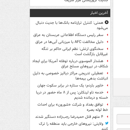
جنایت تروریستی مزار شریف
آخرین اخبار
همتی: کنترل ترازنامه بانک‌ها با جدیت دنبال
می‌شود
سفر رئیس دستگاه اطلاعاتی عربستان به عراق
دلیل مخالفت AFC با میزبانی آبی‌ها در عراق
سخنگوی ارتش: نظم ایرانی حاکم بر تنگه
غیرقابل بازگشت است
هشدار الموسوی درباره توطئه آمریکا برای ایجاد
شکاف در نیروهای مسلح عراق
تعطیلی تدریجی مراکز دیالیز خصوصی به دلیل
انباشت بدهی بیمه‌ها
خاویر باردم؛ یک ستاره در برابر سکوت جهان
خدمه ناو لینکلن: پس از ۸ ماه حضور در دریا
خسته و درمانده‌ شدیم
توافق بغداد و شرکت «شورون» برای احداث
خط لوله بصره
۴ متهم قتل حمیدرضا رجب‌زاده دستگیر شدند
ولایتی: نیروهای خارجی باید منطقه را ترک
کنند