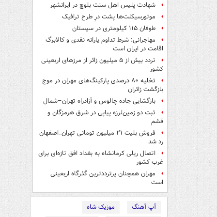
شهادت پلیس اهل سنت بلوچ در ایرانشهر
موتورسیکلت‌ها پشت درِ طرح ترافیک
طوفان ۱۱۵ کیلومتری در سیستان
مهاجرانی: شرط تداوم یارانه نقدی و کالابرگ
اقامت در ایران است
تردد بیش از ۵ میلیون زائر از مرزهای اربعینی
کشور
تخلیه ۸۰ درصدی پارکینگ‌های مهران در موج
بازگشت زائران
بازگشایی جاده چالوس و آزادراه تهران–شمال
ثبت دو زمین‌لرزه پیاپی در شرق هرمزگان و
قشم
فروش بلیت ۲۱ میلیون تومانی تهران_اصفهان
رد شد
اتصال ریلی کرمانشاه به بغداد افق تازه‌ای برای
غرب کشور
مهران همچنان پرترددترین گذرگاه اربعینی
است
آپ آهنگ
موزیک شاه