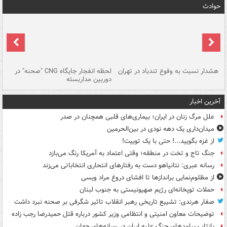
حوادث
ای
هشدار نسبت به وفوع تندباد در تهران
لحظه انفجار جایگاه CNG "صحنه" در
دس
دوربین مداربسته
ات
آخرین اخبار
علل مرگ زنان در ایران؛ بیماری‌های قلبی همچنان در صدر
میدان‌داری یک دهه نودی در بین‌الحرمین
از غزه بگویید...! حتی با یک توییت!
جنگ تاج و تخت در منطقه؛ وقتی اعتماد به آمریکا رنگ می‌بازد
رسانه عبری: نتانیاهو دست به رفتارهای انتحاری انتخاباتی می‌زند
از مظلوم‌نمایی براندازها تا افشای دروغ مراد ویسی
حملات توپخانه‌ای رژیم صهیونیستی به جنوب لبنان
صفار هرندی: تشییع تاریخی رهبر انقلاب تاثیر شگرفی بر صحنه نبرد داشت
توضیحات معاون امنیتی و انتظامی وزیر کشور درباره قتل حمیدرضا رجب زاده
بازتاب پیامدهای جنگ علیه ایران در رسانه‌های جهان