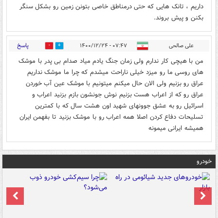
داریم ، تانک هایی که حتی درمناطق خاصی بتونن زمین رو بشکل سنگر
بکنن و پیش بروند.
پاسخ
علی صالحی
۰۷:۴۷ - ۱۴۰۰/۱۲/۲۴
0
1
من با هیچی کار ندارم ولی زمان جنگ یادم میاد صدام بی پدر با موشک
های روسی ما رو میزد خیلی ناراحت میشدم که چرا ما موشک نداریم
عراق رو بزنیم ولی الان حال میکنم میتونیم با موشک عین آب خوردن
عراق رو که از اعراب هست بزنیم نوش جونشون بازم بزنید اعراب و
اسرائیل رو به عشق جوونهای شهید اون هشت سال که با کمترین
تسلیحات دفاع کردن اصلا همه اعراب رو با موشک بزنید تا بفهمن ایران
همیشه ایرانی میمونه
خودرو