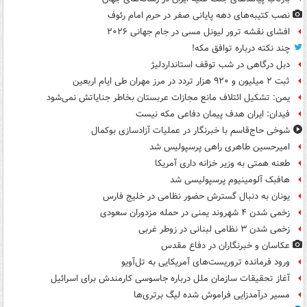
نصب کتیبه‌های دهه پایانی صفر در حرم امام رئوف
افشای نقشه ترور لیونل مسی در جام جهانی ۲۰۲۶
چند نکته درباره توافق مکه!
دبل درگاهی در شب توقف استانداردلیژ
ثبت ۲ میلیون و ۹۲۰ هزار تردد در مرز مهران طی ایام اربعین
یمن: تشکیل ائتلاف مانع مجازات عربستان بخاطر جنایاتش نمی‌شود
فیدان: ایران هدف پیمان دفاعی مکه نیست
شوخی حاج‌قاسم با خبرنگار در عملیات آزادسازی بوکمال
امیرحسین طاهری راهی پرسپولیس شد
طعنه همتی به وزیر خزانه داری آمریکا
هافبک آلومینیوم پرسپولیسی شد
یونان به دنبال گسترش حضور نظامی در خلیج فارس
زخمی شدن ۴ شهروند یمنی در حمله مزدوران سعودی
زخمی شدن ۳ نظامی لبنانی در زوطر غربی
عکاسان و خبرنگاران در دفاع مقدس
ورود فرمانده تروریست‌های آمریکایی به تل‌آویو
آغاز تحقیقات سازمان ملل درباره جاسوسی کارمندش برای اسرائیل
مسیر درآمدزایی فراموش شده لیگ برتری‌ها