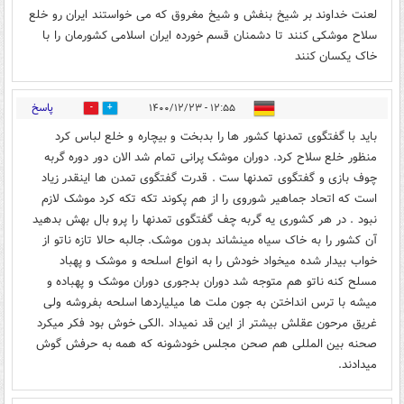
لعنت خداوند بر شیخ بنفش و شیخ مغروق که می خواستند ایران رو خلع
سلاح موشکی کنند تا دشمنان قسم خورده ایران اسلامی کشورمان را با
خاک یکسان کنند
پاسخ
۱۲:۵۵ - ۱۴۰۰/۱۲/۲۳
0
104
باید با گفتگوی تمدنها کشور ها را بدبخت و بیچاره و خلع لباس کرد
منظور خلع سلاح کرد. دوران موشک پرانی تمام شد الان دور دوره گربه
چوف بازی و گفتگوی تمدنها ست . قدرت گفتگوی تمدن ها اینقدر زیاد
است که اتحاد جماهیر شوروی را از هم پکوند تکه تکه کرد موشک لازم
نبود . در هر کشوری یه گربه چف گفتگوی تمدنها را پرو بال بهش بدهید
آن کشور را به خاک سیاه مینشاند بدون موشک. جالبه حالا تازه ناتو از
خواب بیدار شده میخواد خودش را به انواع اسلحه و موشک و پهباد
مسلح کنه ناتو هم متوجه شد دوران بدجوری دوران موشک و پهباده و
میشه با ترس انداختن به جون ملت ها میلیاردها اسلحه بفروشه ولی
غریق مرحون عقلش بیشتر از این قد نمیداد .الکی خوش بود فکر میکرد
صحنه بین المللی هم صحن مجلس خودشونه که همه به حرفش گوش
میدادند.