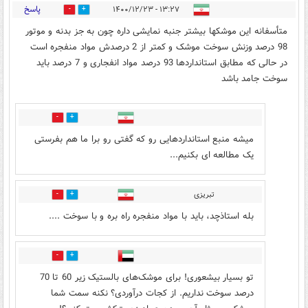
پاسخ
۱۳:۲۷ - ۱۴۰۰/۱۲/۲۳
24
6
متأسفانه این موشکها بیشتر جنبه نمایشی داره چون به جز بدنه و موتور
98 درصد وزنش سوخت موشک و کمتر از 2 درصدش مواد منفجره است
در حالی که مطابق استانداردها 93 درصد مواد انفجاری و 7 درصد باید
سوخت جامد باشد
0
20
میشه منبع استانداردهایی رو که گفتی رو برا ما هم بفرستی
یک مطالعه ای بکنیم...
تبریزی
0
3
بله استاذچد، باید با مواد منفجره راه بره و با سوخت ....
0
2
تو بسیار بیشعوری! برای موشک‌های بالستیک زیر 60 تا 70
درصد سوخت نداریم. از کجات درآوردی؟ نکنه سمت شما