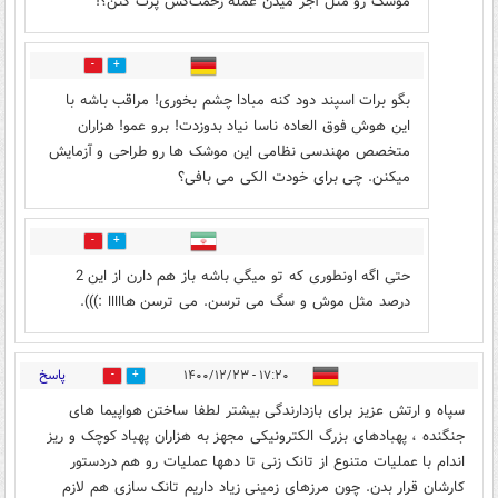
موشک رو مثل آجر میدن عمله زحمت‌کش پرت کنن؟!
0
3
بگو برات اسپند دود کنه مبادا چشم بخوری! مراقب باشه با
این هوش فوق العاده ناسا نیاد بدوزدت! برو عمو! هزاران
متخصص مهندسی نظامی این موشک ها رو طراحی و آزمایش
میکنن. چی برای خودت الکی می بافی؟
0
2
حتی اگه اونطوری که تو میگی باشه باز هم دارن از این 2
درصد مثل موش و سگ می ترسن. می ترسن هااااا :))).
پاسخ
۱۷:۲۰ - ۱۴۰۰/۱۲/۲۳
0
1
سپاه و ارتش عزیز برای بازدارندگی بیشتر لطفا ساختن هواپیما های
جنگنده ، پهبادهای بزرگ الکترونیکی مجهز به هزاران پهباد کوچک و ریز
اندام با عملیات متنوع از تانک زنی تا دهها عملیات رو هم دردستور
کارشان قرار بدن. چون مرزهای زمینی زیاد داریم تانک سازی هم لازم