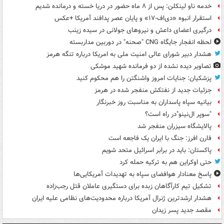
خدمه ناو لینکلن: پس از ۸ ماه حضور در دریا خسته و درمانده‌ شدیم
استقرار انبوه «دی‌اف‑۱۷» و پایان عصر پدافند آمریکا +عکس
درگیری اعضای داعش و نیروهای جولانی در سیده زینب
لحظه انفجار جایگاه CNG "صحنه" در دوربین مداربسته
هشدار دبیر شورای عالی امنیت ملی به امریکا درباره تنگه هرمز
تصاویر دیده‌ نشده از دو فرمانده شهید موشکی
پزشکیان: جنایات امروز واشنگتن را هم محکوم کنید
جزئیات جدید از نفتکش منفجر شده در هرمز
بیانیه سپاه پاسداران به مناسبت روز خبرنگار
"سوپر ال‌نینو"در راه است؟
پالایشگاه سیزران منفجر شد
فارن افرز: جنگ با ایران یک فاجعه است
پاکستان: باید در برابر اسرائیل متحد شویم
حتی اوکراین هم به ترکیه حمله کرد
پاسخ معنادار هوافضای سپاه به تهدیدات آمریکایی‌ها
تشکیل تیم کارآگاهان زبده برای دستگیری عاملان قتل رجب‌زاده
هشدار ارشدترین ژنرال آمریکا درباره محدودیت‌های نظامی علیه ایران
مقصد جدید پسر زیدان