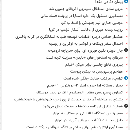
پیمان دفاعی مکه!
مربی سابق استقلال سرمربی آفریقای جنوبی شد
دستگیری مسئول یک اداره آستارا در پرونده فساد مالی
مجتبی جباری تیم جدیدش را انتخاب کرد
روایت رسانه عبری از دخالت آشکار ترامپ در کوبا
هشدار حماس درباره اقدامات توسعه طلبانه اشغالگران در کرانه باختری
احتمال سفر ویتکاف و کوشنر به اوکراین و روسیه
جان دوباره نگین فیروزه ای ایران «دریاچه ارومیه»
سرطان به استخوان‌های «بایدن» سرایت کرده است
پیروزی قاطع چلسی برابر میلان +فیلم
مهاجم پرسپولیس به پیکان پیوست
ترامپ، مرتکب جنایت جنگی شده است
دیدار دوستانه اما جدی؛ اینتر ۲- یوونتوس ۱ +فیلم
تساوی پرسپولیس مقابل الومینیوم اراک در دیدار دوستانه
پشت‌پرده مداخله آمریکا در حمایت از یِن ژاپن؛ خیرخواهی یا خودخواهی؟
همتی: کنترل ترازنامه بانک‌ها با جدیت دنبال می‌شود
سفر رئیس دستگاه اطلاعاتی عربستان به عراق
دلیل مخالفت AFC با میزبانی آبی‌ها در عراق
سخنگوی ارتش: نظم ایرانی حاکم بر تنگه غیرقابل بازگشت است