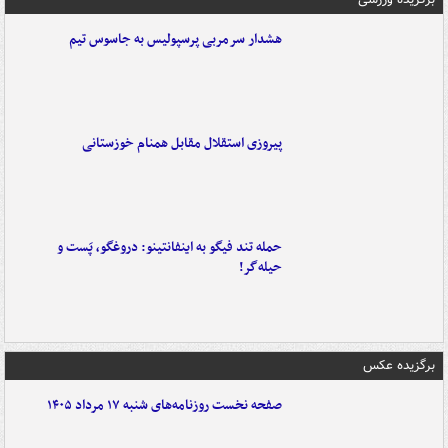
هشدار سرمربی پرسپولیس به جاسوس تیم
پیروزی استقلال مقابل همنام خوزستانی
حمله تند فیگو به اینفانتینو: دروغگو، پَست‌ و
حیله‌گر!
برگزیده عکس
صفحه نخست روزنامه‌های شنبه ۱۷ مرداد ۱۴۰۵