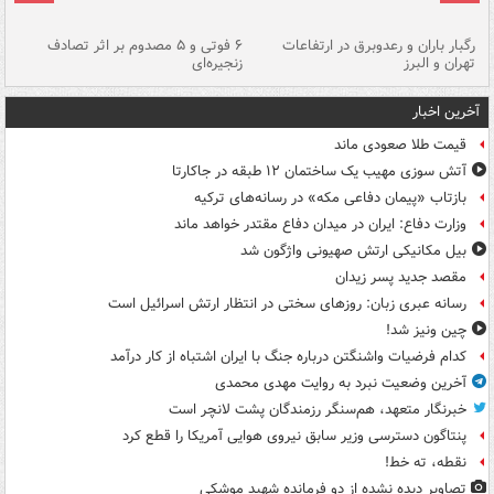
رگبار باران و رعدوبرق در ارتفاعات
۶ فوتی و ۵ مصدوم بر اثر تصادف
گر
تهران و البرز
زنجیره‌ای
قط
آخرین اخبار
قیمت طلا صعودی ماند
آتش سوزی مهیب یک ساختمان ۱۲ طبقه در جاکارتا
بازتاب «پیمان دفاعی مکه» در رسانه‌های ترکیه
وزارت دفاع: ایران در میدان دفاع مقتدر خواهد ماند
بیل مکانیکی ارتش صهیونی واژگون شد
مقصد جدید پسر زیدان
رسانه عبری زبان: روزهای سختی در انتظار ارتش اسرائیل است
چین ونیز شد!
کدام فرضیات واشنگتن درباره جنگ با ایران اشتباه از کار درآمد
آخرین وضعیت نبرد به روایت مهدی محمدی
خبرنگار متعهد، هم‌سنگر رزمندگان پشت لانچر است
پنتاگون دسترسی وزیر سابق نیروی هوایی آمریکا را قطع کرد
نقطه، ته خط!
تصاویر دیده‌ نشده از دو فرمانده شهید موشکی