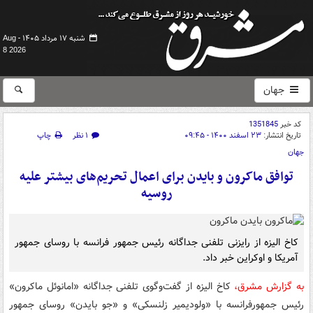
شنبه ۱۷ مرداد ۱۴۰۵ -
Aug
8 2026
جهان
کد خبر
1351845
تاریخ انتشار:
۲۳ اسفند ۱۴۰۰ - ۰۹:۴۵
۱ نظر
چاپ
جهان
توافق ماکرون و بایدن برای اعمال تحریم‌های بیشتر علیه
روسیه
کاخ الیزه از رایزنی تلفنی جداگانه رئیس جمهور فرانسه با روسای جمهور
آمریکا و اوکراین خبر داد.
به گزارش مشرق،
کاخ الیزه از گفت‌وگوی تلفنی جداگانه «امانوئل ماکرون»
رئیس جمهورفرانسه با «ولودیمیر زلنسکی» و «جو بایدن» روسای جمهور