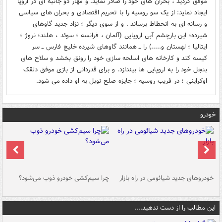
موفق گردید ، بحران های خود را صادر نماید. و مهار دو جانبه ای در اروپا
ایجاد نماید: از یک سو روسیه را با تحریم اقتصادی و بحران های سیاسی
و رسانه ای به انحطاط برساند . و از سوی دیگر ؛ نژاد جدید گاوهای
شیرده؛ این بارچشم آبی اروپایی (آلمان ، فرانسه ؛ سوئد ، هلند؛ نروژ ؛
ایتالیا ؛ لهستان و.....) را ــ همانند گاوهای شیرده خلیج فارس ــ سر
کیسه کند و کارخانه های اسلحه سازی خود را رونق بخشد و سلاح های
بنجل خود را به اروپایی ها بیندازد. و برای قدردانی از بازی موفق دلقک
اوکراینی ؛ در فریب روسیه ؛ جایزه صلح نوبل به او داده می شود.
خودرو
خودروهای جدید شیائومی در راه بازار
چرا سیم‌کشی خودرو ذوب می‌شود؟
شو
این مطالب را از دست ندهید....