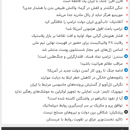
فارن افرز: جنگ با ایران یک فاجعه است
تنگی انگشتر و کفش در گرما؛ واکنش طبیعی بدن یا هشدار جدی؟
مورینیو هرگز نباید از رئال مادرید جدا می‌شد
آتلانتیک: تاب‌آوری ایران دولت ترامپ را غافلگیر کرد
ترامپ باعث افول هژمونی آمریکا شد!
فشار هم‌زمان گرانی مواد اولیه و افت تقاضا بر بازار پلاستیک
رقابت ۲۸ والیبالیست برای حضور در فهرست نهایی تیم ملی
اسامی ژل‌های غیر مجاز شستشوی پوست منتشر شد
سندرز: ترامپ نماد فساد، اقتدارگرایی و جنگ‌طلبی است!
مراقب علائم هپاتیت باشید!
ادامه جنگ تا روی کار آمدن دولت جدید در آمریکا!
باغچه‌های خانگی در کاهش خطر ابتلا به دیابت موثرند
نگرانی تل‌آویو از گسترش پرونده‌های جاسوسی مرتبط با ایران
نیویورک تایمز: غرب تمایلی به تجهیز اوکراین به موشک‌های رهگیر ندارد
آیا از نفوذ نتانیاهو در واشنگتن کاسته شده است؟
توافق پرو و مکزیک بر سر ازسرگیری روابط دیپلماتیک
پزشکیان: شکافی بین دولت و نیروهای مسلح نیست
تاکید نخست‌وزیر عراق بر تقویت روابط با عربستان