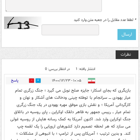
*
لطفا عدد مقابل را در جعبه متن وارد کنید
نظرات
انتشار یافته: 1
در انتظار بررسی: 0
پاسخ
۱۰:۰۵ - ۱۴۰۰/۱۲/۲۳
0
0
بازیگری که بجای اسکار؛ جایزه صلح نوبل می گیرد ؛ جنگ زرگری تمام
عیار یهودی ــــ سرانجام با توطئه چینی ودخالت های آشکار و نهان و
کارگردانی آمریکا ؛ و نقش بازی موفق مهره یهودی در یک جنگ زرگری
تمام عیار ــ رییس جمهور به ظاهر دلقک اوکراین ــ پای روسیه در باتلاق
جنگ اوکراین وارد شد. اکنون آمریکا به کمک رسانه هایش از روسیه غولی
می سازد که هر لحظه تصمیم دارد کشورهای اروپایی را یک لقمه چپ
کند. و بدین ترتیب ؛ آمریکای پس از ترامپ ؛ با انبوهی از مشکلات ؛