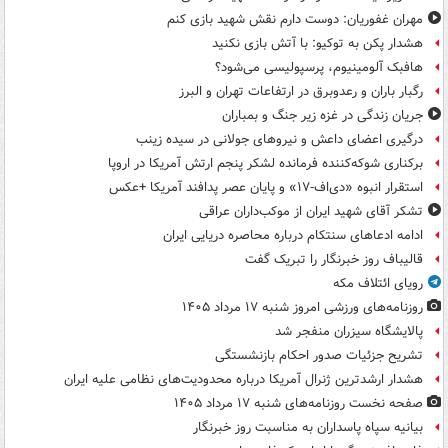
مهران غفوریان: دوست دارم نقش شهید بازی کنم
هشدار پکن به توکیو: با آتش بازی نکنید
هافبک آلومینیوم، پرسپولیسی می‌شود؟
رگبار باران و رعدوبرق در ارتفاعات تهران و البرز
جریان زندگی در غزه زیر جنگ و بمباران
درگیری اعضای داعش و نیروهای جولانی در سیده زینب
برکناری شوکه‌کننده فرمانده لشکر پنجم ارتش آمریکا در اروپا
استقرار انبوه «دی‌اف‑۱۷» و پایان عصر پدافند آمریکا +عکس
تشکر آقای شهید ایران از موکب‌داران عراقی
ادامه ادعاهای سنتکام درباره محاصره دریایی ایران
قالیباف روز خبرنگار را تبریک گفت
رویای ائتلاف مکه
روزنامه‌های ورزشی امروز ‌شنبه ۱۷ مرداد ۱۴۰۵
پالایشگاه سیزران منفجر شد
تشریح جزئیات صدور احکام بازنشستگی
هشدار ارشدترین ژنرال آمریکا درباره محدودیت‌های نظامی علیه ایران
صفحه نخست روزنامه‌های شنبه ۱۷ مرداد ۱۴۰۵
بیانیه سپاه پاسداران به مناسبت روز خبرنگار