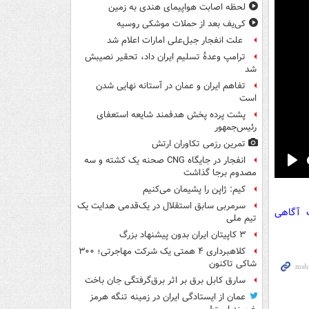
لحظه اصابت هواپیمای هندی به زمین
کی‌یف بعد از حملات موشکی روسیه
علت انفجار جبل‌علی امارات اعلام شد
ترامپ وعدۀ تسلیم ایران داد، تحقیر نصیبش
شد
تفاهم ایران و عمان در آستانه نهایی شدن
است
پشت پرده پخش هدفمند شایعه استعفای
رئیس‌جمهور
تمرین رزمی تکاوران ارتش
انفجار در جایگاه CNG صحنه یک کشته و سه
Pla
مصدوم برجا گذاشت
کیم: ژاپن را پشیمان می‌کنیم
سرمربی سابق استقلال در یک‌قدمی هدایت یک
ت آگاهی
تیم ملی
۳ کاپیتان ایران بدون پیشنهاد بزرگ
کلاهبرداری ۴ همتی یک شرکت مهاجرتی؛ ۳۰۰
شاکی تاکنون
سارق کابل برق بر اثر برق‌گرفتگی جان باخت
عمان از ایستادگی ایران در زمینه تنگه هرمز