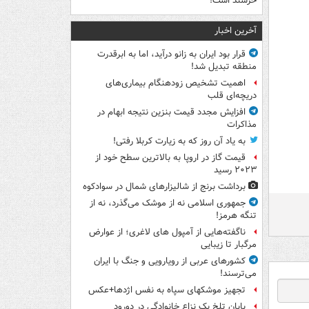
خرسند است!
آخرین اخبار
قرار بود ایران به زانو درآید، اما به ابرقدرت
منطقه تبدیل شد!
اهمیت تشخیص زودهنگام بیماری‌های
دریچه‌ای قلب
افزایش مجدد قیمت بنزین نتیجه ابهام در
مذاکرات
به یاد آن روز که به زیارت کربلا رفتی!
قیمت گاز در اروپا به بالاترین سطح خود از
۲۰۲۳ رسید
برداشت برنج از شالیزارهای شمال در سوادکوه
جمهوری اسلامی نه از موشک می‌گذرد، نه از
تنگه هرمز!
ناگفته‌هایی از آمپول های لاغری؛ از عوارض
مرگبار تا زیبایی
کشورهای عربی از رویارویی و جنگ با ایران
می‌ترسند!
تجهیز موشکهای سپاه به نفس اژدها+عکس
پایان تلخ یک نزاع خانوادگی در دورود