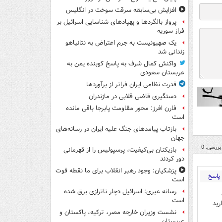
افزایش بی‌سابقه سرقت سوخت در انگلیس
پرواز بالگردها و پهپادهای شناسایی اسرائیل بر
فراز سوریه
یک صهیونیست به جرم اعتراض به نتانیاهو
زندانی شد
واکنش کمال شرف به پاسخ کوبنده یمن به
عربستان سعودی
قدرت نظامی ایران فراتر از برآوردها
دستگیری قاضی قلابی در مازندران
فارن افرز: محور مقاومت پابرجا باقی مانده
است
بازتاب پیامدهای جنگ علیه ایران در رسانه‌های
جهان
بررسی: 0
بازیکنان بی‌کیفیت، پرسپولیس را از قهرمانی
دور کردند
پزشکیان: وجود رهبر انقلاب برای ما نقطه قوت
پاسخ
است
رسانه عبری: اسرائیل دچار ناترازی برق شده
است
رید
نشست وزیران خارجه مصر، ترکیه، پاکستان و
عربستان