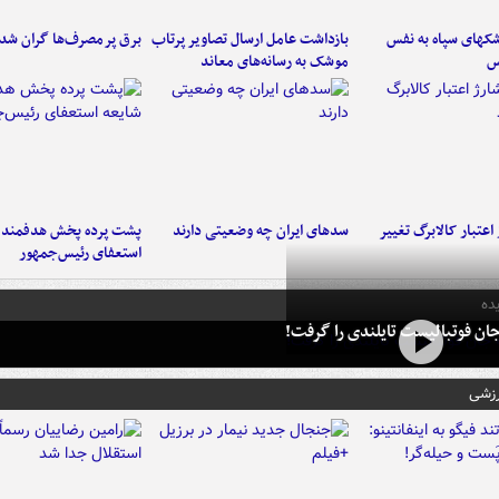
کهای سپاه به نفس
بازداشت عامل ارسال تصاویر پرتاب
برق پرمصرف‌ها گران شد
س
موشک به رسانه‌های معاند
اعتبار کالابرگ تغییر
سدهای ایران چه وضعیتی دارند
پشت پرده پخش هدفمند ش
استعفای رئیس‌جمهور
ده
ان فوتبالیست تایلندی را گرفت!
رزشی