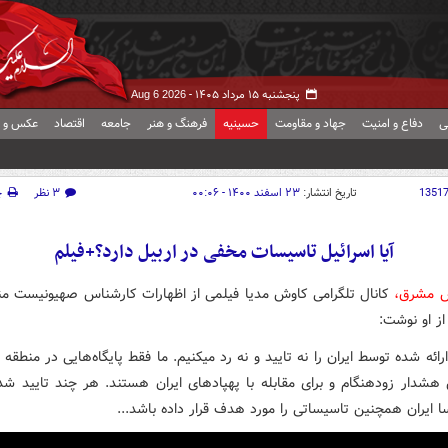
پنجشنبه ۱۵ مرداد ۱۴۰۵ -
Aug 6 2026
ی
دفاع و امنیت
جهاد و مقاومت
حسینیه
فرهنگ و هنر
جامعه
اقتصاد
عکس و ف
1351
تاریخ انتشار:
۲۳ اسفند ۱۴۰۰ - ۰۰:۰۶
۳ نظر
چ
آیا اسرائیل تاسیسات مخفی در اربیل دارد؟+فیلم
ش مشرق،
کانال تلگرامی کاوش مدیا فیلمی از اظهارات کارشناس صهیونیست من
از او نوشت:
رائه شده توسط ایران را نه تایید و نه رد میکنیم. ما فقط پایگاه‌هایی در منطقه 
دار زودهنگام و برای مقابله با پهپادهای ایران هستند. هر چند تایید ش
ا ایران همچنین تاسیساتی را مورد هدف قرار داده باشد...