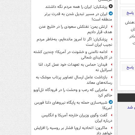
پزشکیان: ایران را همه مردم نگه داشتند
پاسخ
ایران در مسیر تبدیل شدن به قدرت برتر
منطقه است!
 دهنش
ارتش یمن: نفتکش سعودی را در خلیج عدن
ان
هدف قرار دادیم
ادر
پزشکیان: اگر تا امروز مانده‌ایم، به‌خاطر مردم
ت
نجیب ایران است
ادامه ناامنی و خشونت در آمریکا؛ چندین کشته
در کارولینای شمالی
فیدان: حماس به تعهدات خود عمل کرد، امّا
پاسخ
اسرائیل نه
بازداشت عامل ارسال تصاویر پرتاب موشک به
رسانه‌های معاند
ماجرایی که رعب و وحشت را در فرودگاه تل‌آویو
حاکم کرد
شبیه‌سازی حمله به پایگاه نیروهای دلتا فورس
آمریکا
گفت وگوی وزیران خارجه آمریکا و انگلیس
درباره ایران
ماکرون: اتحادیه اروپا فشار بر روسیه را افزایش
خواهد داد