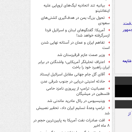
بیانیه تند اتحادیه لیگ‌های اروپایی علیه
اینفانتینو
تحول بزرگ یمن در هدف‌گیری کشتی‌های
سعودی
آمریکا: گفتگوهای لبنان و اسرائیل فردا
ازسرگرفته خواهد شد!
تفاهم ایران و عمان در آستانه نهایی شدن
است
وزیر صمت عازم قرقیزستان شد
ایعه
اعتراف تحلیلگر آمریکایی؛ واشنگتن در برابر
ایران راهبرد خود را باخت
آقای گل جام جهانی مقابل اسرائیل ایستاد
حادثه امنیتی دریایی در جنوب شرقی عدن
عصبانیت ترامپ از پیروزی نامزد حامی
فلسطین در میشیگان
وینیسیوس در رئال مادرید ماندنی شد
ترامپ وعدۀ تسلیم ایران داد، تحقیر نصیبش
شد
افت صادرات نفت آمریکا به پایین‌ترین حجم در
۸ ماه اخیر