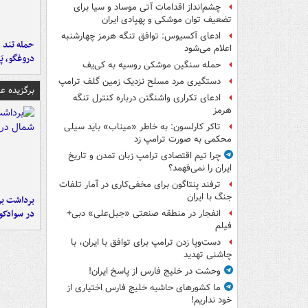
چشم‌انداز اقدامات آتی موساد و سیا برای
تضعیف توان موشکی و پهپادی ایران
ادعای آکسیوس: توافق تنگه هرمز چهارشنبه
حمله تند ف
اعلام می‌شود
دروغگو، پَ
حمله سنگین موشکی روسیه به کی‌یف
دستگیری مرد مسلح نزدیک زمین گلف ترامپ
برگزیده 
ادعای تکراری واشنگتن درباره کنترل تنگه
هرمز
تاکر کارلسون: به خاطر «میناب» باید سیلی
محکمی به صورت ترامپ زد
چرا تیم اقتصادی ترامپ زبان تمدن و تاریخ
ایران را نمی‌فهمد؟
ترفند پنتاگون برای مخفی‌کاری در آمار تلفات
جنگ با ایران
برداشت بر
در سوادکو
انفجار در منطقه صنعتی «جبل‌علی» دبی+
فیلم
دست‌وپا زدن ترامپ برای توافق با ایران، با
چاشنی تهدید
وحشت در خلیج فارس از پاسخ ایران!
ما کشورهای حاشیه خلیج فارس اختیاری از
خود نداریم!