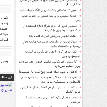
پاکستان: اسرائیل هیچ حق حاکمیتی بر قدس
اشغالی ندارد
عبور ۲ نفت‌کش پاکستانی از تنگه باب‌المندب
حادثه امنیتی برای یک کشتی در جنوب غرب
يكى رو
یمن
زده و 
دستیار علی اف: باکو هرگز اجازه استفاده از
حضوردا
خاک خود علیه ایران را نمیدهد
ميكنند
علت انفجار جبل‌علی امارات اعلام شد
اسرائي
دیدار پوتین با مقامات عالی‌رتبه وزارت دفاع
روسیه و انتصابات جدید
پکن تلافی کرد؛ ۶ نهاد آمریکایی در لیست
تحریمهای چین
یسری ه
کارشناس آمریکایی: ترامپ خودش هم می‌داند
ایران تسلیم نمی‌شود
ادعای ترامپ: تنگه هرمز پنج‌شنبه باز می‌شود!
این مطالب
ضربه سخت به لابی صهیونیستی؛ نامزد حامی
فلسطین در میشیگان پیروز شد
تاکید عربستان بر لزوم کاهش تنش با ایران از
طریق گفتگو
واحد موشکی کره شمالی در روسیه مستقر
می‌شود