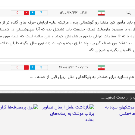
رضا
۰۴:۱۱ - ۱۴۰۰/۱۲/۲۳
0
7
 بايد مأمور كرد مقتدا رو گوشمالى بده ، مرتيكه عليه اربابش حرف هاى گنده تر از
قراره با مسعود مارمولك كميته حقيقت ياب تشكيل بده كه آيا صهيونيستى در كردست
ره يا نه ؟! مقامات عراقى بدجورى شلوغش كردند و هى بيانيه است كه عليه مون ص
 ، باعتقاد من هدف گيرى سپاه دقيق بوده و درست زده توى خال وگرنه دليلى نداش
ل لالمونى بگيره و هيچى نگه
۰۷:۲۶ - ۱۴۰۰/۱۲/۲۳
0
3
م بسازید برای هشدار به پایگاهایی مثل اربیل قبل از حمله .....
 را از دست ندهید....