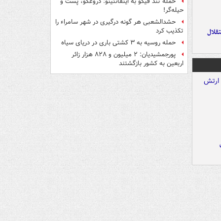
حمله تند فیگو به اینفانتینو: دروغگو، پَست‌ و
حیله‌گر!
حشدالشعبی هر گونه درگیری در شهر سامراء را
تکذیب کرد
تقلال
حمله روسیه به ۳ کشتی باری در دریای سیاه
پورجمشیدیان: ۲ میلیون و ۸۲۸ هزار زائر
اربعین به کشور بازگشتند