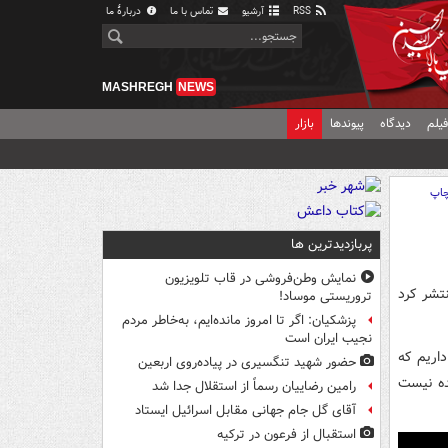
RSS
آرشیو
تماس با ما
دربارهٔ ما
MASHREGH
NEWS
یلم
دیدگاه
پیوندها
بازار
اپ
پربازدیدترین ها
نمایش وطن‌فروشی در قاب تلویزیون
تشر کرد
تروریستی موساد!
پزشکیان: اگر تا امروز مانده‌ایم، به‌خاطر مردم
نجیب ایران است
داریم که
حضور شهید تنگسیری در پیاده‌روی اربعین
ده نیست
رامین رضاییان رسماً از استقلال جدا شد
آقای گل جام جهانی مقابل اسرائیل ایستاد
استقبال از فرعون در ترکیه