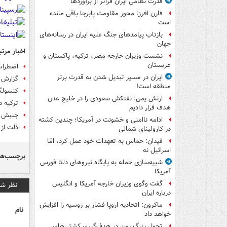
قدرت نظامی ایران فراتر از برآوردها
فارن افرز: محور مقاومت پابرجا باقی مانده
است
بازتاب پیامدهای جنگ علیه ایران در رسانه‌های
جهان
اخبار مرتب
نشست وزیران خارجه مصر، ترکیه، پاکستان و
عربستان
اضطراب 
ایران در مسیر تبدیل شدن به قدرت برتر
گزارش ر
منطقه است!
کنسولگر
ارتش یمن: نفتکش سعودی را در خلیج عدن
ترکیه د
هدف قرار دادیم
جنبش جه
ادامه ناامنی و خشونت در آمریکا؛ چندین کشته
ذلت از 
در کارولینای شمالی
فیدان: حماس به تعهدات خود عمل کرد، امّا
اسرائیل نه
برچسب‌ها
شبیه‌سازی حمله به پایگاه نیروهای دلتا فورس
آمریکا
گفت وگوی وزیران خارجه آمریکا و انگلیس
نظر شم
درباره ایران
ماکرون: اتحادیه اروپا فشار بر روسیه را افزایش
نام
خواهد داد
تحول بزرگ یمن در هدف‌گیری کشتی‌های