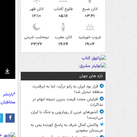
اذان صبح
طلوع آفتاب
اذان ظهر
۱۲:۱۰
۰۵:۱۶
۰۳:۴۱
غروب خورشید
اذان مغرب
نیمه‌شب شرعی
۲۳:۲۲
۱۹:۲۴
۱۹:۰۴
تازه های جهان
nter
Download
ullscreen
قرار بود ایران به زانو درآید، اما به ابرقدرت
منطقه تبدیل شد!
*بازنشر 
افزایش مجدد قیمت بنزین نتیجه ابهام در
مخاطبان 
مذاکرات
کشورهای عربی از رویارویی و جنگ با ایران
می‌ترسند!
واکنش کمال شرف به پاسخ کوبنده یمن به
عربستان سعودی