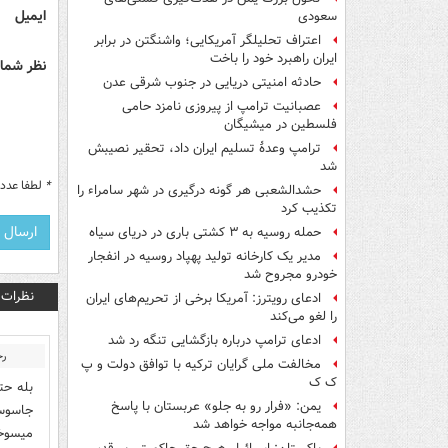
ایمیل
سعودی
اعتراف تحلیلگر آمریکایی؛ واشنگتن در برابر
ایران راهبرد خود را باخت
نظر شما 
حادثه امنیتی دریایی در جنوب شرقی عدن
عصبانیت ترامپ از پیروزی نامزد حامی
فلسطین در میشیگان
ترامپ وعدۀ تسلیم ایران داد، تحقیر نصیبش
شد
*
لطفا عدد م
حشدالشعبی هر گونه درگیری در شهر سامراء را
تکذیب کرد
حمله روسیه به ۳ کشتی باری در دریای سیاه
مدیر یک کارخانه تولید پهپاد روسیه در انفجار
خودرو مجروح شد
نظرات
ادعای رویترز: آمریکا برخی از تحریم‌های ایران
را لغو می‌کند
ادعای ترامپ درباره بازگشایی تنگه رد شد
رح
مخالفت ملی گرایان ترکیه با توافق دولت و پ
ک ک
بله حت
یمن: «فرار رو به جلو» عربستان با پاسخ
جاسوسی
همه‌جانبه‌ مواجه خواهد شد
میسوخ