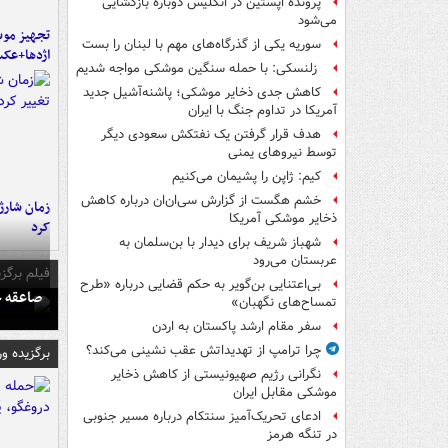
پرونده اپستین در انگلیس دوباره بازگشایی
می‌شود
تجهیز موش
سوریه یکی از گذرگاه‌های مهم با لبنان را بست
اژدها+عک
زلنسکی: با حمله سنگین موشکی مواجه شدیم
کاهش جدی ذخایر موشکی؛ پاشنه‌آشیل جدید
آمریکا در تداوم جنگ با ایران
هدف قرار گرفتن یک نفتکش سعودی دیگر
توسط نیروهای یمنی
کیم: ژاپن را پشیمان می‌کنیم
خشم هگست از گزارش سی‌ان‌ان درباره کاهش
زمان شارژ 
ذخایر موشکی آمریکا
کرد
شهباز شریف برای دیدار با بن‌سلمان به
عربستان می‌رود
فیلم برگزی
بی‌اعتنایی بن‌گویر به حکم قضایی درباره «طرح
صاعقه ج
تمساح‌های نگهبان»
سفر مقام ارشد پاکستان به اردن
چرا ترامپ از تهدیداتش عقب نشینی می‌کند؟
برگزیده و
نگرانی رژیم صهیونیستی از کاهش ذخایر
موشکی مقابل ایران
ادعای تحریک‌آمیز سنتکام درباره مسیر جنوبی
در تنگه هرمز