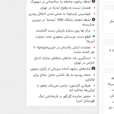
لحظه برخورد صاعقه به ساختمانی در نیویورک
هشدار نسبت به وفوع تندباد در تهران
خوشبینی بارسلونا به عملی شدن انتقال رودری
لحظه انفجار جایگاه CNG "صحنه" در دوربین
ال
مداربسته
ترک ها روی ستاره بلژیکی دست گذاشتند
قطع دست عربستان سعودیِ تحت حمایت
آمریکا
عملیات ارتش پاکستان در خیبرپختونخوا؛ ۸
 و
نفر کشته شدند
دستگیری باند جاعلان حرفه‌ای مدارک اتباع
خارجی در تهران
جاده‌های مشهد آماده میزبانی از زائران رضوی
حمله روسیه به یک کشتی حامل سلاح برای
ه
اوکراین
ریکا
هیلاری کلینتون: ترامپ نمی‌داند چطور با
ت
ایرانی‌ها مذاکره کند
ان
حضور نماینده گل‌گهر در قرعه‌کشی لیگ
قهرمانان آسیا
ت
 تو