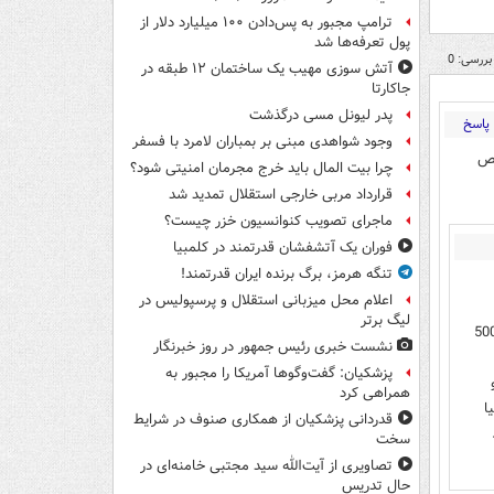
ترامپ مجبور به پس‌دادن ۱۰۰ میلیارد دلار از
پول تعرفه‌ها شد
بررسی: 0
آتش سوزی مهیب یک ساختمان ۱۲ طبقه در
جاکارتا
پدر لیونل مسی درگذشت
پاسخ
وجود شواهدی مبنی بر بمباران لامرد با فسفر
یص
چرا بیت المال باید خرج مجرمان امنیتی شود؟
قرارداد مربی خارجی استقلال تمدید شد
ماجرای تصویب کنوانسیون خزر چیست؟
فوران یک آتشفشان قدرتمند در کلمبیا
تنگه هرمز، برگ برنده ایران قدرتمند!
اعلام محل میزبانی استقلال و پرسپولیس در
لیگ برتر
 رو شخم زد و ویران کرد و میلیونها نفر رو کشت.اینا حوادث تاریخی 500
نشست خبری رئیس جمهور در روز خبرنگار
پزشکیان: گفت‌وگوها آمریکا را مجبور به
 و
همراهی کرد
یا
قدردانی پزشکیان از همکاری صنوف در شرایط
سخت
تصاویری از آیت‌الله سید مجتبی خامنه‌ای در
حال تدریس