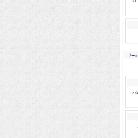
 رو
پاسخ
 را