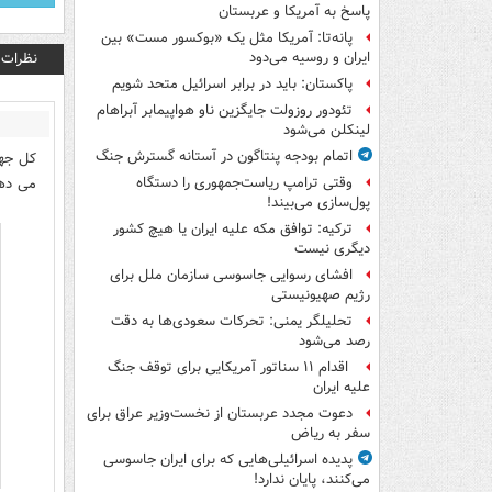
پاسخ به آمریکا و عربستان
پانه‌تا: آمریکا مثل یک «بوکسور مست» بین
نظرات
ایران و روسیه می‌دود
پاکستان: باید در برابر اسرائیل متحد شویم
تئودور روزولت جایگزین ناو هواپیمابر آبراهام
لینکلن می‌شود
اتمام بودجه پنتاگون در آستانه گسترش جنگ
کل جه
می ده
وقتی ترامپ ریاست‌جمهوری را دستگاه
پول‌سازی می‌بیند!
ترکیه: توافق مکه علیه ایران یا هیچ کشور
دیگری نیست
افشای رسوایی جاسوسی سازمان ملل برای
رژیم صهیونیستی
تحلیلگر یمنی: تحرکات سعودی‌ها به دقت
رصد می‌شود
اقدام ۱۱ سناتور آمریکایی برای توقف جنگ
علیه ایران
دعوت مجدد عربستان از نخست‌وزیر عراق برای
سفر به ریاض
پدیده اسرائیلی‌هایی که برای ایران جاسوسی
می‌کنند، پایان ندارد!