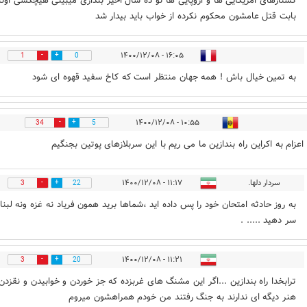
کشتارهای امریکایی ها و اروپایی ها تو ده سال اخیر بندازی میبینی هیچکسی اونا
بابت قتل عامشون محکوم نکرده از خواب باید بیدار شد
۱۶:۰۵ - ۱۴۰۰/۱۲/۰۸
1
0
به تمین خیال باش ! همه جهان منتظر است که کاخ سفید قهوه ای شود
۱۰:۵۵ - ۱۴۰۰/۱۲/۰۸
34
5
اعزام به اکراین راه بندازین ما می ریم با این سربلازهای پوتین بجنگیم
سردار دلها.
۱۱:۱۷ - ۱۴۰۰/۱۲/۰۸
3
22
به روز حادثه امتحان خود را پس داده اید ،شماها برید همون فریاد نه غزه ونه لبنان
سر دهید ..... .
۱۱:۲۱ - ۱۴۰۰/۱۲/۰۸
3
20
ترابخدا راه بندازین ...اگر این مشنگ های غربزده که جز خوردن و خوابیدن و نقزدن
هنر دیگه ای ندارند به جنگ رفتند من خودم همراهشون میروم