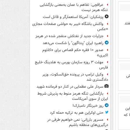
عراقچی: تفاهم با عمان به‌معنی بازگشایی
تنگه هرمز نیست
پزشکیان: آمریکا استعمارگر و قاتل است
فتد
واکنش باشگاه خیبر به حواشی صفحات مجازی
+عکس
جزئیات جدید از نفتکش منفجر شده در هرمز
راهبرد ایران "پنتاگون" را شکست می‌دهد
صدور ۱۰ فقره حکم قصاص برای «کلثوم
اکبری»
مهلت ۳ روزه سازمان بورس به هلدینگ خلیج
فارس
وکیل ترامپ در پرونده حق‌السکوت، وزیر
ش
دادگستری شد
سردار علی عظمایی در کنار دو فرمانده شهید
بازگشایی تنگه هرمز منوط به پذیرش شروط
ایران از سوی آمریکاست
روز خبرنگار نامبارک!
ین
حتی اوکراین هم به ترکیه حمله کرد
 که
مسرور بارزانی: نمی خواهیم طرفی در
درگیری‌های منطقه باشیم