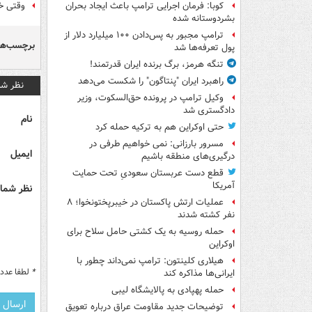
وقتی خ
کوبا: فرمان اجرایی ترامپ باعث ایجاد بحران
بشردوستانه شده
ترامپ مجبور به پس‌دادن ۱۰۰ میلیارد دلار از
برچسب‌ها
پول تعرفه‌ها شد
تنگه هرمز، برگ برنده ایران قدرتمند!
راهبرد ایران "پنتاگون" را شکست می‌دهد
نظر شم
وکیل ترامپ در پرونده حق‌السکوت، وزیر
دادگستری شد
نام
حتی اوکراین هم به ترکیه حمله کرد
مسرور بارزانی: نمی خواهیم طرفی در
ایمیل
درگیری‌های منطقه باشیم
قطع دست عربستان سعودیِ تحت حمایت
آمریکا
نظر شما 
عملیات ارتش پاکستان در خیبرپختونخوا؛ ۸
نفر کشته شدند
حمله روسیه به یک کشتی حامل سلاح برای
اوکراین
هیلاری کلینتون: ترامپ نمی‌داند چطور با
*
لطفا عدد م
ایرانی‌ها مذاکره کند
حمله پهپادی به پالایشگاه لیبی
توضیحات جدید مقاومت عراق درباره تعویق