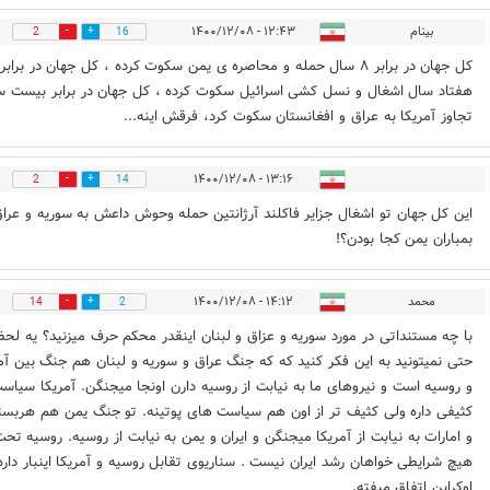
بینام
۱۲:۴۳ - ۱۴۰۰/۱۲/۰۸
2
16
کل جهان در برابر ۸ سال حمله و محاصره ی یمن سکوت کرده ، کل جهان در برابر
هفتاد سال اشغال و نسل کشی اسرائیل سکوت کرده ، کل جهان در برابر بیست س
تجاوز آمریکا به عراق و افغانستان سکوت کرد، فرقش اینه...
۱۳:۱۶ - ۱۴۰۰/۱۲/۰۸
2
14
این کل جهان تو اشغال جزایر فاکلند آرژانتین حمله وحوش داعش به سوریه و عراق
بمباران یمن کجا بودن؟!
محمد
۱۴:۱۲ - ۱۴۰۰/۱۲/۰۸
14
2
با چه مستنداتی در مورد سوریه و عزاق و لبنان اینقدر محکم حرف میزنید؟ یه لحظ
حتی نمیتونید به این فکر کنید که که جنگ عراق و سوریه و لبنان هم جنگ بین آم
و روسیه است و نیروهای ما به نیابت از روسیه دارن اونجا میجنگن. آمریکا سیاس
کثیفی داره ولی کثیف تر از اون هم سیاست های پوتینه. تو جنگ یمن هم هربست
و امارات به نیابت از آمریکا میجنگن و ایران و یمن به نیابت از روسیه. روسیه تح
هیچ شرایطی خواهان رشد ایران نیست . سناریوی تقابل روسیه و آمریکا اینبار داره
اوکرابن اتفاق میفته.