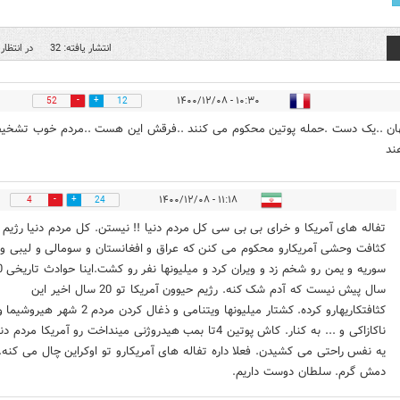
انتشار یافته: 32
در انتظار 
۱۰:۳۰ - ۱۴۰۰/۱۲/۰۸
52
12
ان ..یک دست .حمله‌ پوتین محکوم می کنند ..فرقش این هست ..مردم خوب تشخ
ند
۱۱:۱۸ - ۱۴۰۰/۱۲/۰۸
4
24
تفاله های آمریکا و خرای بی بی سی کل مردم دنیا !! نیستن. کل مردم دنیا رژیم
کثافت وحشی آمریکارو محکوم می کنن که عراق و افغانستان و سومالی و لیبی و
سوریه و یمن
سال پیش نیست که آدم شک کنه. رژیم حیوون آمریکا تو 20 سال اخیر این
کثافتکاریهارو کرده. کشتار میلیونها ویتنامی و ذغال کردن مردم 2 شهر هیروشیما
ناکازاکی و ... به کنار. کاش پوتین 4تا بمب هیدروژنی مینداخت رو آمریکا مردم دن
یه نفس راحتی می کشیدن. فعلا داره تفاله های آمریکارو تو اوکراین چال می کنه.
دمش گرم. سلطان دوست داریم.