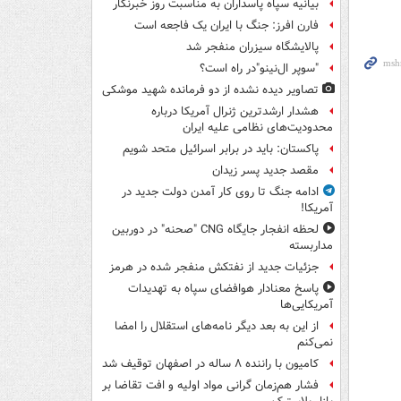
بیانیه سپاه پاسداران به مناسبت روز خبرنگار
فارن افرز: جنگ با ایران یک فاجعه است
پالایشگاه سیزران منفجر شد
"سوپر ال‌نینو"در راه است؟
تصاویر دیده‌ نشده از دو فرمانده شهید موشکی
هشدار ارشدترین ژنرال آمریکا درباره
محدودیت‌های نظامی علیه ایران
پاکستان: باید در برابر اسرائیل متحد شویم
مقصد جدید پسر زیدان
ادامه جنگ تا روی کار آمدن دولت جدید در
آمریکا!
لحظه انفجار جایگاه CNG "صحنه" در دوربین
مداربسته
جزئیات جدید از نفتکش منفجر شده در هرمز
پاسخ معنادار هوافضای سپاه به تهدیدات
آمریکایی‌ها
از این به بعد دیگر نامه‌های استقلال را امضا
نمی‌کنم
کامیون با راننده ۸ ساله در اصفهان توقیف شد
فشار هم‌زمان گرانی مواد اولیه و افت تقاضا بر