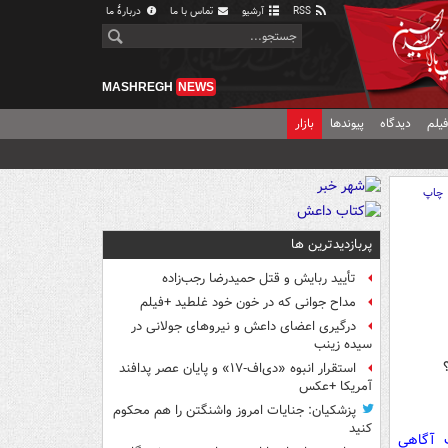
RSS
آرشیو
تماس با ما
دربارهٔ ما
MASHREGH
NEWS
یلم
دیدگاه
پیوندها
بازار
چاپ
پربازدیدترین ها
تأیید ربایش و قتل حمیدرضا رجب‌زاده
مداح جوانی که در خون خود غلطید +فیلم
درگیری اعضای داعش و نیروهای جولانی در
سیده زینب
استقرار انبوه «دی‌اف‑۱۷» و پایان عصر پدافند
آمریکا +عکس
پزشکیان: جنایات امروز واشنگتن را هم محکوم
کنید
ت آگاهی