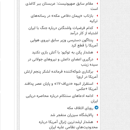
مقام سابق صهیونیست: عربستان ببر کاغذی
است
بازتاب «پیمان دفاعی مکه» در رسانه‌های
ترکیه
کدام فرضیات واشنگتن درباره جنگ با ایران
اشتباه از کار درآمد
پنتاگون دسترسی وزیر سابق نیروی هوایی
آمریکا را قطع کرد
هشدار پکن به توکیو: با آتش بازی نکنید
درگیری اعضای داعش و نیروهای جولانی در
سیده زینب
برکناری شوکه‌کننده فرمانده لشکر پنجم ارتش
آمریکا در اروپا
استقرار انبوه «دی‌اف‑۱۷» و پایان عصر پدافند
آمریکا +عکس
ادامه ادعاهای سنتکام درباره محاصره دریایی
ایران
رویای ائتلاف مکه
پالایشگاه سیزران منفجر شد
هشدار ارشدترین ژنرال آمریکا درباره
محدودیت‌های نظامی علیه ایران