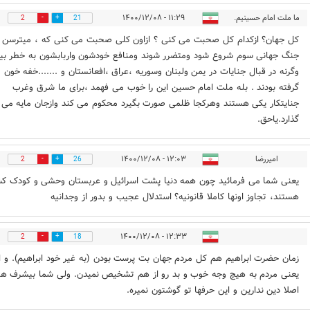
ما ملت امام حسینیم.
۱۱:۲۹ - ۱۴۰۰/۱۲/۰۸
2
21
کل جهان؟ ازکدام کل صحبت می کنی ؟ ازاون کلی صحبت می کنی که ، میترسن
جنگ جهانی سوم شروع شود ومتضرر شوند ومنافع خودشون واربابشون به خطر بی
وگرنه در قبال جنایات در یمن ولبنان وسوریه ،عراق ،افعانستان و .......خفه خون
گرفته بودند . بله ملت امام حسین این را خوب می فهمد ،برای ما شرق وغرب
جنایتکار یکی هستند وهرکجا ظلمی صورت بگیرد محکوم می کند وازجان مایه می
گذارد.یاحق.
امیررضا
۱۲:۰۳ - ۱۴۰۰/۱۲/۰۸
2
26
یعنی شما می فرمائید چون همه دنیا پشت اسرائیل و عربستان وحشی و کودک ک
هستند، تجاوز اونها کاملا قانونیه؟ استدلال عجیب و بدور از وجدانیه
۱۲:۳۳ - ۱۴۰۰/۱۲/۰۸
2
18
زمان حضرت ابراهیم هم کل مردم جهان بت پرست بودن (به غیر خود ابراهیم). و ا
یعنی مردم به هیچ وجه خوب و بد رو از هم تشخیص نمیدن. ولی شما بیشرف ها
اصلا دین ندارین و این حرفها تو گوشتون نمیره.