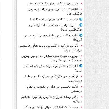
فارن افرز: جنگ با ایران یک فاجعه است
آتلانتیک: تاب‌آوری ایران دولت ترامپ را
غافلگیر کرد
ترامپ باعث افول هژمونی آمریکا شد!
سندرز: ترامپ نماد فساد، اقتدارگرایی و
جنگ‌طلبی است!
ادامه جنگ تا روی کار آمدن دولت جدید در
آمریکا!
نگرانی تل‌آویو از گسترش پرونده‌های جاسوسی
مرتبط با ایران
نیویورک تایمز: غرب تمایلی به تجهیز اوکراین
به موشک‌های رهگیر ندارد
آیا از نفوذ نتانیاهو در واشنگتن کاسته شده
است؟
توافق پرو و مکزیک بر سر ازسرگیری روابط
دیپلماتیک
تاکید نخست‌وزیر عراق بر تقویت روابط با
عربستان
وقتی رسانه عبری از کابوس بنیامین نتانیاهو
می‌گوید
حمله به ۱۵ نفتکش‌ اماراتی از ابتدای جنگ