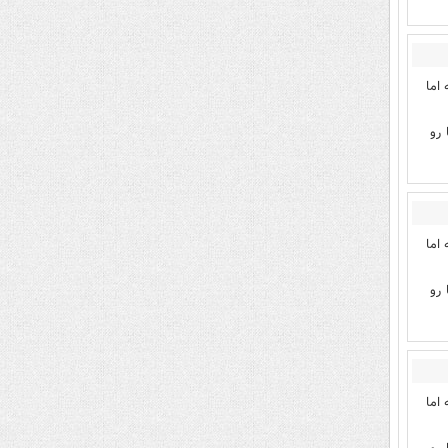
 اما
 رو
 اما
 رو
 اما