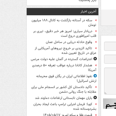
بازار پلاستیک
آخرین اخبار
سکه در آستانه بازگشت به کانال ۱۸۸ میلیون
تومان
دریادار سیاری: امروز هر خبر دقیق، تیری بر
قلب امپراطوری دروغ است
وقوع حادثه دریایی در ساحل عمان
تاکید الزیدی بر خروج نیروهای آمریکایی از
عراق در تاریخ تعیین شده
اعتراضات گسترده در آلمان علیه دولت مرتس
هشدار کانادا درباره عواقب تعرفه ۵۰ درصدی
آمریکا
نفوذ اطلاعاتی ایران در یگان فوق محرمانه
ارتش اسرائیل!
تأکید دادستان کل کشور بر انسجام ملی برای
مقابله با جنگ روانی دشمن
باران مهمان تابستانی ارتفاعات دماوند شد
کوبا: فرمان اجرایی ترامپ باعث ایجاد بحران
بشردوستانه شده
قیمت طلا و سکه امروز ۱۴۰۵/۰۵/۱۷