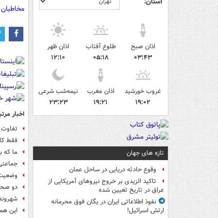
استان:
مخاطبان 
اذان صبح
طلوع آفتاب
اذان ظهر
۱۲:۱۰
۰۵:۱۸
۰۳:۴۳
غروب خورشید
اذان مغرب
نیمه‌شب شرعی
۲۳:۲۳
۱۹:۲۱
۱۹:۰۲
اخبار مرتب
تفاوت و
فقط کا
ما که 
تازه های جهان
جماعتی 
وقوع حادثه دریایی در ساحل عمان
وضعیت ا
تاکید الزیدی بر خروج نیروهای آمریکایی از
دو صحن
عراق در تاریخ تعیین شده
شهروند
نفوذ اطلاعاتی ایران در یگان فوق محرمانه
این هم
ارتش اسرائیل!