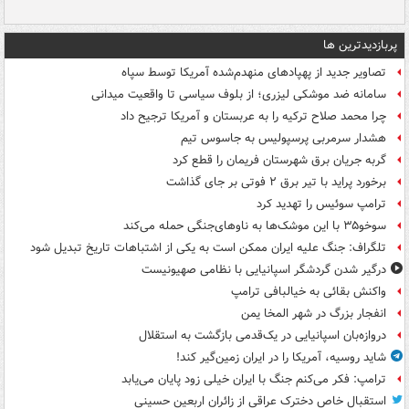
پربازدیدترین ها
تصاویر جدید از پهپادهای منهدم‌شده آمریکا توسط سپاه
سامانه ضد موشکی لیزری؛ از بلوف سیاسی تا واقعیت میدانی
چرا محمد صلاح ترکیه را به عربستان و آمریکا ترجیح داد
هشدار سرمربی پرسپولیس به جاسوس تیم
گربه جریان برق شهرستان فریمان را قطع کرد
برخورد پراید با تیر برق ۲ فوتی بر جای گذاشت
ترامپ سوئیس را تهدید کرد
سوخو۳۵ با این موشک‌ها به ناوهای‌جنگی حمله می‌کند
تلگراف: جنگ علیه ایران ممکن است به یکی از اشتباهات تاریخ تبدیل شود
درگیر شدن گردشگر اسپانیایی با نظامی صهیونیست
واکنش بقائی به خیالبافی ترامپ
انفجار بزرگ در شهر المخا یمن
دروازه‌بان اسپانیایی در یک‌قدمی بازگشت به استقلال
شاید روسیه، آمریکا را در ایران زمین‌گیر کند!
ترامپ: فکر می‌کنم جنگ با ایران خیلی زود پایان می‌یابد
استقبال خاص دخترک عراقی از زائران اربعین حسینی