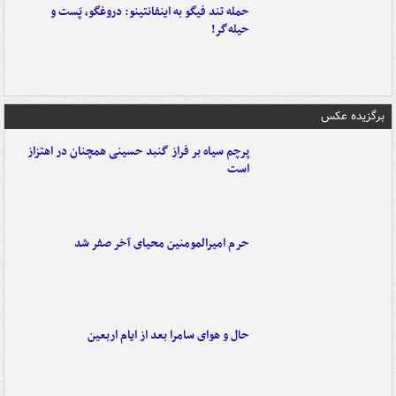
حمله تند فیگو به اینفانتینو: دروغگو، پَست‌ و
حیله‌گر!
برگزیده عکس
پرچم سیاه بر فراز گنبد حسینی همچنان در اهتزاز
است
حرم امیرالمومنین محیای آخر صفر شد
حال و هوای سامرا بعد از ایام اربعین