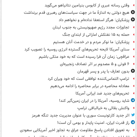
وقتی رسانه عبری از کابوس بنیامین نتانیاهو می‌گوید
هیچ دولتی به اندازۀ ما در جهت سیاست‌های رهبری قدم برنداشت
پزشکیان: هرگز استعفا نداده‌ام و نخواهم داد
تجاوزات مجدد رژیم صهیونیستی به جنوب لبنان
حمله به ۱۵ نفتکش‌ اماراتی از ابتدای جنگ
پزشکیان: ما نوکر مردم و در خدمت آنان هستیم
سنای آمریکا لایحه تحریم‌های گسترده انرژی روسیه را تصویب کرد
عراقچی: زمان آن فرا رسیده است که به خود متکی باشیم
۶ فوتی و ۵ مصدوم بر اثر تصادف زنجیره‌ای
بدون تعارف با پدر و پسر قهرمان
ترامپ التماس‌کننده توافقی است که خود ویران کرد
معادله محاصره در برابر محاصره را ادامه می‌دهیم
تحریم‌های جدید ضد ایرانی آمریکا
شاید روسیه، آمریکا را در ایران زمین‌گیر کند!
واکنش بقائی به خیالبافی ترامپ
اثر جدید کارتونیست سوری با عنوان مدیریت جدید تنگه هرمز
راز قدرت ایران، امنیت پایدار و بومی آن است!
به تعویق افتادن پاسخ مقاومت عراق به تجاوز اخیر آمریکایی سعودی