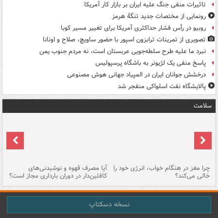
تاثیرات منفی جنگ علیه ایران بر بازار کار آمریکا
رونمایی از مختصات جدید تنگۀ هرمز
روبیو در رأس فشار حداکثری آمریکا برای تغییر مسیر کوبا
تصویری از تمرینات ترابزون اسپور با حضور ساویچ، صلاح و اونانا
نبرد ما علیه طرح سلطه‌جویی عربستان است، نه مردم جنوب یمن
پاسخ منفی یک لژیونر به باشگاه پرسپولیس
درخشش جوانان ایران در المپیاد جهانی هوش مصنوعی
پالایشگاه نفت اسلواکی منفجر شد
سلامت
ت
چرا مغز در هنگام خواب، انرژی خود را
آیا مصرف قهوه و نوشیدنی‌های
چر
خالی می‌کند؟
کافئین‌دار در دوران بارداری مجاز است؟
می
نسخه دسکتاپ