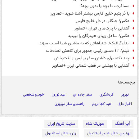
مسافرت، با بچه یا بدون بچه؟
با دُر یتیم خلیج فارس بیشتر آشنا شوید +تصاویر
عکس/ جنگلی در دل خلیج‌ فارس
آشنایی با پارک‌‎های تهران +تصاویر
عکس/ ساحل زیبای هرمزگان را ببینید
اینفوگرافیک/ اشتباهاتی که به ماشین شما آسیب می‎زند
فیلم/ ۱۳ دستور رئیس جمهور برای کاهش تصادفات
چند نکته برای داشتن سفری ایمن و لذت‌بخش
آشنایی با بهشتی در قطب شمالی ایران +تصاویر
برچسب‌ها
نوروز
گردشگری
سفر جاده ای
عید نوروز
خودرو شخصی
اخبار داغ
عید کجا بریم
راهنمای سفر نوروزی
آپ آهنگ
موزیک شاه
سایت تاریخ ایران
بهترین هتل های استانبول
رزرو هتل استانبول