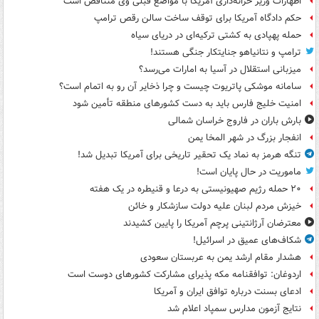
اظهارات وزیر خزانه‌داری آمریکا با مواضع قبلی وی متناقض است
حکم دادگاه آمریکا برای توقف ساخت سالن رقص ترامپ
حمله پهپادی به کشتی ترکیه‌ای در دریای سیاه
ترامپ و نتانیاهو جنایتکار جنگی هستند!
میزبانی استقلال در آسیا به امارات می‌رسد؟
سامانه موشکی پاتریوت چیست و چرا ذخایر آن رو به اتمام است؟
امنیت خلیج فارس باید به دست کشورهای منطقه تأمین شود
بارش باران در فاروج خراسان شمالی
انفجار بزرگ در شهر المخا یمن
تنگه هرمز به نماد یک تحقیر تاریخی برای آمریکا تبدیل شد!
ماموریت در حال پایان است!
۲۰ حمله رژیم صهیونیستی به درعا و قنیطره در یک هفته
خیزش مردم لبنان علیه دولت سازشکار و خائن
معترضان آرژانتینی پرچم آمریکا را پایین کشیدند
شکاف‌های عمیق در اسرائیل!
هشدار مقام ارشد یمن به عربستان سعودی
اردوغان: توافقنامه مکه پذیرای مشارکت کشورهای دوست است
ادعای بسنت درباره توافق ایران و آمریکا
نتایج آزمون مدارس سمپاد اعلام شد