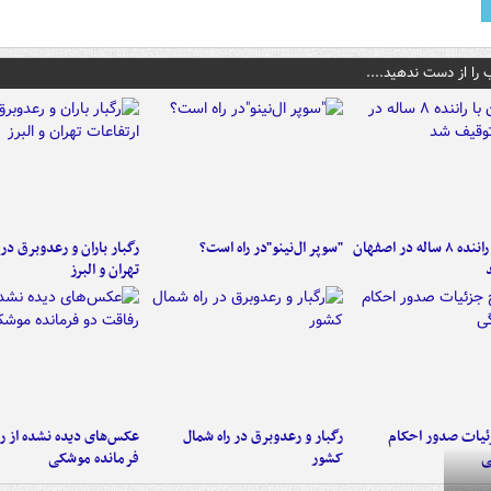
 را از دست ندهید....
کامیون با راننده ۸ ساله در اصفهان
"سوپر ال‌نینو"در راه است؟
رگبار باران و رعدوبرق در 
تهران و البرز
ئیات صدور احکام
رگبار و رعدوبرق در راه شمال
عکس‌های دیده نشده از ر
ی
کشور
فرمانده‌ موشکی