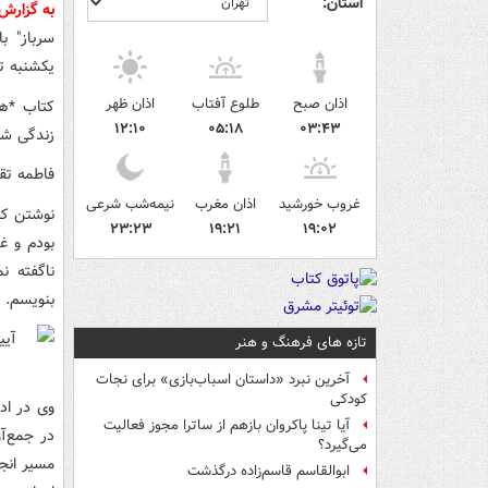
استان:
به گزارش
سرباز" ب
یکشنبه تاریخ یکم اسفند م
اذان صبح
طلوع آفتاب
اذان ظهر
کتاب *ه
۱۲:۱۰
۰۵:۱۸
۰۳:۴۳
زندگی شه
فاطمه تق
غروب خورشید
اذان مغرب
نیمه‌شب شرعی
نوشتن کت
۲۳:۲۳
۱۹:۲۱
۱۹:۰۲
بودم و غا
ناگفته ن
بنویسم.
تازه های فرهنگ و هنر
آخرین نبرد «داستان اسباب‌بازی» برای نجات
کودکی
وی در ادا
آیا تینا پاکروان بازهم از ساترا مجوز فعالیت
در جمع‌آو
می‌گیرد؟
مسیر انج
ابوالقاسم قاسم‌زاده درگذشت