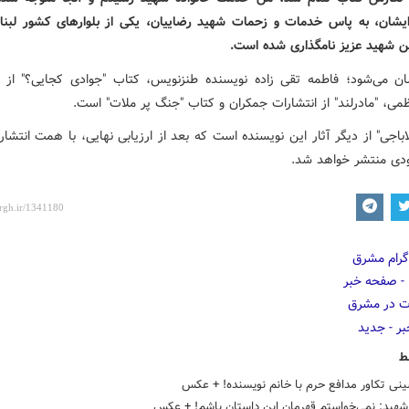
شان، به پاس خدمات و زحمات شهید رضاییان، یکی از بلوارهای کشور لبنان
ن شهید عزیز نامگذاری شده است.
ن می‌شود؛ فاطمه تقی زاده نویسنده طنزنویس، کتاب "جوادی کجایی؟" از ا
می، "مادرلند" از انتشارات جمکران و کتاب "جنگ پر ملات" است.
باجی" از دیگر آثار این نویسنده است که بعد از ارزیابی نهایی، با همت انتشا
ودی منتشر خواهد شد.
ط
ینی تکاور مدافع حرم با خانم نویسنده! + عکس
هید: نمی‌خواستم قهرمان این داستان باشم! + ‌عکس