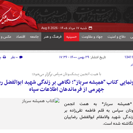
شنبه ۱۷ مرداد ۱۴۰۵ -
Aug 8 2026
ی
دفاع و امنیت
جهاد و مقاومت
حسینیه
فرهنگ و هنر
جامعه
اقتصاد
عکس و ف
1341
تاریخ انتشار:
۲۹ بهمن ۱۴۰۰ - ۱۷:۳۶
۰ نظر
چ
ر
با همت انجمن پیشکسوتان سپاس برگزار می‌شود:
ونمایی کتاب "همیشه سرباز"؛ نگاهی بر زندگی شهید ابوالفضل رض
جهرمی از فرماندهان اطلاعات سپاه
*همیشه سرباز* به همت انجمن
تان سپاس به قلم فاطمه تقی‌زاده بر
دگی شهید والامقام ابوالفضل رضاییان
گاشته شده است.