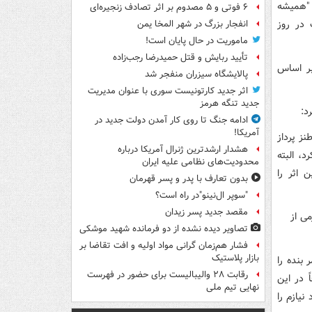
 "همیشه
۶ فوتی و ۵ مصدوم بر اثر تصادف زنجیره‌ای
 در روز
انفجار بزرگ در شهر المخا یمن
ماموریت در حال پایان است!
تأیید ربایش و قتل حمیدرضا رجب‌زاده
ر اساس
پالایشگاه سیزران منفجر شد
اثر جدید کارتونیست سوری با عنوان مدیریت
جدید تنگه هرمز
د:
ادامه جنگ تا روی کار آمدن دولت جدید در
آمریکا!
ز پرداز
هشدار ارشدترین ژنرال آمریکا درباره
د، البته
محدودیت‌های نظامی علیه ایران
 اثر را
بدون تعارف با پدر و پسر قهرمان
"سوپر ال‌نینو"در راه است؟
مقصد جدید پسر زیدان
تصاویر دیده‌ نشده از دو فرمانده شهید موشکی
فشار هم‌زمان گرانی مواد اولیه و افت تقاضا بر
بازار پلاستیک
 بنده را
رقابت ۲۸ والیبالیست برای حضور در فهرست
ً در این
نهایی تیم ملی
یازم را