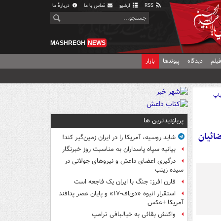
RSS
آرشیو
تماس با ما
دربارهٔ ما
MASHREGH
NEWS
یلم
دیدگاه
پیوندها
بازار
اپ
پربازدیدترین ها
ائیان
شاید روسیه، آمریکا را در ایران زمین‌گیر کند!
بیانیه سپاه پاسداران به مناسبت روز خبرنگار
درگیری اعضای داعش و نیروهای جولانی در
سیده زینب
فارن افرز: جنگ با ایران یک فاجعه است
استقرار انبوه «دی‌اف‑۱۷» و پایان عصر پدافند
آمریکا +عکس
واکنش بقائی به خیالبافی ترامپ