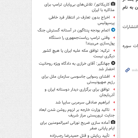
کاریکاتور/ تلاش‌های بی‌پایان ترامپ برای
 به نام
مذاکره با ایران
اخراج بدون تعارف در انتظار فرد خاطی
پرسپولیس
نتشارات
اتمام بودجه پنتاگون در آستانه گسترش جنگ
وقتی ترامپ ریاست‌جمهوری را دستگاه
پول‌سازی می‌بیند!
رات سوره
ترکیه: توافق مکه علیه ایران یا هیچ کشور
دیگری نیست
جهانگیر: آقای خرازی به دادگاه ویژه روحانیت
احضار شد
افشای رسوایی جاسوسی سازمان ملل برای
رژیم صهیونیستی
توافق برای برگزاری دیدار دوستانه ایران و
آذربایجان
ابراهیم صادقی سرمربی سایپا شد
تاکید وزارت خارجه بر لزوم روشن شدن ابعاد
جنایت تروریستی مراز شریف
آماده سازی ضریح نورانی امیرالمومنین برای
ایام پایانی صفر
تأیید ربایش و قتل حمیدرضا رجب‌زاده