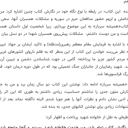
م.
نده این کتاب؛ در رابطه با نوع نگاه خود در نگارش کتاب چنین اشاره کرد: من 
اعش و لزوم حضور مدافعان حرم در سوریه و مشکلات همسران آنها، سعی 
تاب«همیشه سرباز» به این موضوع بپردازم، زیرا شخصیت اول داستان هم
است و من دوست داشتم، مشکلات پیش‌روی همسران شهدا در دو نسل بیان ش
 با اشاره به فرمایش مقام معظم رهبری(مدظله) و تاکید ایشان بر جهاد تبیین
 نظر می‌رسد خواندن این کتاب از این منظر که به ظلم ناروای کشورهای غربی 
ه مردم کشور عزیز ما پرداخته؛ گامی در جهت شناساندن دشمن و تبیین آن
د. شهید رضاییان از جانبازان جنگ تحمیلی بود که در طول دوره درمان خود، قرب
رگ فرانسوی‌ها شد.
«همیشه سرباز» ادامه داد: نوشتن این کتاب دو سال زمان برد و من به ج
ارش متون جدی را نداشتم حساسیت زیادی داشتم به طوری که این اثر را
ادبی نشان دادم و نظرات آنها را هم جویا شدم. البته ناگفته نماند بعد از ات
نهادات زیادی برای نوشتن کتابهای جدی، به بنده شد.
ره‌ای به نقل از خانواده شهید پرداخت و اظهار کرد:
 نگارش کتاب تمام شد، من خدمت خانواده شهید رسیدم و آنجا متوجه شدم