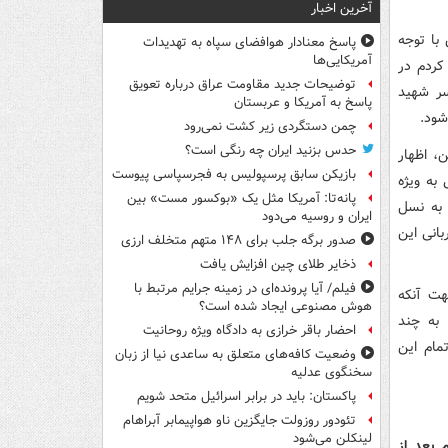
آخرین اخبار
با توجه
پاسخ معنادار هوافضای سپاه به تهدیدات
آمریکایی‌ها
کردم در
توضیحات جدید مقاومت عراق درباره تعویق
سر شهید
پاسخ به آمریکا و عربستان
ود.
چمن دستگردی زیر کشت نمی‌رود
حدس بزنید ایران چه رنگی است؟
، اظهار
بازیکن سابق پرسپولیس به فجرسپاسی پیوست
به ویژه
پانه‌تا: آمریکا مثل یک «بوکسور مست» بین
 به نسل
ایران و روسیه می‌دود
انی این
صدور برگه جلب برای ۱۴۸ متهم متخلف ارزی
ذخایر طلای چین افزایش یافت
فیلم/ آیا پرونده‌ای در زمینه جرایم مرتبط با
هت آنکه
هوش مصنوعی ایجاد شده است؟
 به چند
احضار باقر خرازی به دادگاه ویژه روحانیت
مام این
وضعیت کافه‌های متعلق به ساعدی نیا از زبان
سخنگوی عدلیه
پاکستان: باید در برابر اسرائیل متحد شویم
تئودور روزولت جایگزین ناو هواپیمابر آبراهام
لینکلن می‌شود
 بعد از