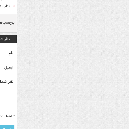
کتاب «ن
برچسب‌ها
نظر شم
نام
ایمیل
نظر شما 
*
لطفا عدد م