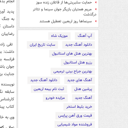
انجام بده
حمایت سلبریتی‌ها از قاتلان زنده سوز
مریم همتیان بازیگر جوان سینما و تئاتر
پدید آور
درگذشت
به جنگ د
سینماها روز اربعین تعطیل هستند
داستان ک
رضاییان 
آپ آهنگ
موزیک شاه
تقی زاده
دانلود آهنگ جدید
سایت تاریخ ایران
داشت: به
بهترین هتل های استانبول
فرانسه ب
رزرو هتل استانبول
جوان باش
بهترین جراح بینی ترمیمی
جنایت بز
آهنگ های جدید
دانلود آهنگ جدید
نویسنده 
پرشین هتل
ثبت نام بیمه اربعین
سابقه نگ
آهنگ جدید
مزایده خودرو
کارشناس 
کتاب پیش
خرید بلیط استخر
قیمت ورق آهن پرایس
وی به خاط
فروشنده مواد شیمیایی
زمانی که