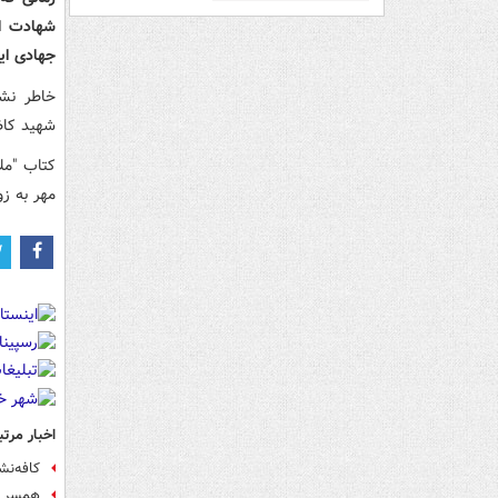
شهادت ای
جهادی ای
خاطر نشا
شهید کاظ
کتاب "ملا
مهر به ز
اخبار مرتب
کافه‌نش
همسر ش