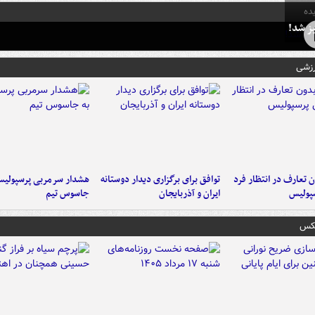
ده
ز شد!
رزشی
 تعارف در انتظار فرد
توافق برای برگزاری دیدار دوستانه
هشدار سرمربی پرسپولیس
پولیس
ایران و آذربایجان
جاسوس تیم
عکس