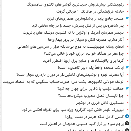
رکوردشکنی پیش‌فروش جدیدترین گوشی‌های تاشوی سامسونگ
حادثه غرق‌شدگی در طاقانک ۲ قربانی گرفت
مسجد جامع یزد، از باشکوه‌ترین معماری‌های ایران
پدر شاهرودی پس از قتل پسرش، جسد را در چاه مخفی کرد
دردسر همزمان آمریکا و اوکراین با ته کشیدن موشک های پاتریوت
آثار مخرب مصرف الکل و سیگار در بروز بیماری‌ها
اذعان رسانه صهیونیست به موج بی‌سابقه فرار از سرزمین‌های اشغالی
چرا مغز در هنگام خواب، انرژی خود را خالی می‌کند؟
گرما برای پالایشگاه‌ها و منابع برق اروپا اضطرار آفرید
ایالات متحده واقعاً یک «ببر کاغذی» است!
آیا مصرف قهوه و نوشیدنی‌های کافئین‌دار در دوران بارداری مجاز است؟
توقف طولانی کامیون‌ها پشت مرز؛ صورت‌حساب سنگینی که به اقتصاد می‌رسد
حماقت ترامپ با ذخایر انرژی جهان چه کرد؟
چرا تابستان فصل محبوب میکروب‌هاست؟
دستگیری قاتل فراری در نوشهر
نیویورک تایمز فاش کرد: کارگروه ویژه سیا برای تفرقه افکنی در کوبا
کنترل کامل تنگه هرمز در دست ایران!
پرچم سیاه بر فراز گنبد حسینی همچنان در اهتزاز است
ماجرای پیاده روی اربعین حاج رمضان