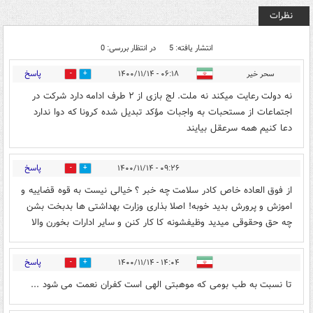
نظرات
انتشار یافته: 5
در انتظار بررسی: 0
پاسخ
سحر خير
۰۶:۱۸ - ۱۴۰۰/۱۱/۱۴
0
5
نه دولت رعايت ميكند نه ملت. لج بازى از ٢ طرف ادامه دارد شركت در
اجتماعات از مستحبات به واجبات مؤكد تبديل شده كرونا كه دوا ندارد
دعا كنيم همه سرعقل بيايند
پاسخ
۰۹:۲۶ - ۱۴۰۰/۱۱/۱۴
0
0
از فوق العاده خاص کادر سلامت چه خبر ؟ خیالی نیست به قوه قضاییه و
اموزش و پرورش بدید خوبه! اصلا بذاری وزارت بهداشتی ها بدبخت بشن
چه حق وحقوقی میدید وظیفشونه کا کار کنن و سایر ادارات بخورن والا
پاسخ
۱۴:۰۴ - ۱۴۰۰/۱۱/۱۴
0
0
تا نسبت به طب بومی که موهبتی الهی است کفران نعمت می شود ...