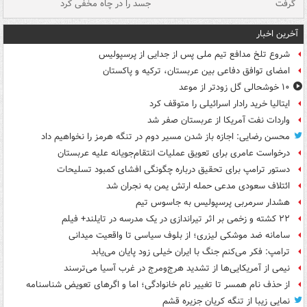
گرفت
جسد را در چاه مخفی کرد
آخرین اخبار
شروع تلخ مدافع تیم ملی پس از جدایی از پرسپولیس
امضای توافق دفاعی بین عربستان، ترکیه و پاکستان
۱۰ خوشحالی گل زودتر از موعد
ایتالیا خرید رادار اسرائیلی را متوقف کرد
واردات نفت آمریکا از عربستان صفر شد
محسن رضایی: اجازه باز شدن مسیر دوم در تنگه هرمز را نخواهیم داد
درخواست عامری برای تعویق عملیات انتقام‌جویانه علیه عربستان
دستور ترامپ برای تحقیق درباره چگونگی افشای کمبود تسلیحات
ائتلاف سعودی مدعی حمله ارتش یمن به نجران شد
هشدار سرمربی پرسپولیس به جاسوس تیم
۲۲ کشته و زخمی بر اثر تیراندازی در یک مدرسه در تایلند+ فیلم
سامانه ضد موشکی لیزری؛ از بلوف سیاسی تا واقعیت میدانی
ترامپ: فکر می‌کنم جنگ با ایران خیلی زود پایان می‌یابد
نیمی از آمریکایی‌ها از تشدید هرج‌ومرج در غرب آسیا می‌ترسند
از حذف نام همسر تا تغییر نام خانوادگی؛ اما و اگرهای تعویض شناسنامه
نمایی زیبا از تنگه کریان جزیره قشم