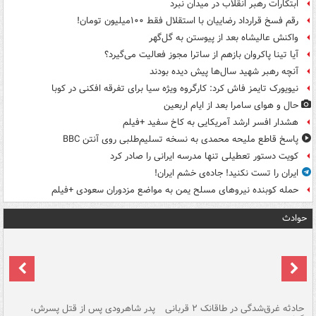
ابتکارات رهبر انقلاب در میدان نبرد
رقم فسخ قرارداد رضاییان با استقلال فقط ۱۰۰میلیون تومان!
واکنش عالیشاه بعد از پیوستن به گل‌گهر
آیا تینا پاکروان بازهم از ساترا مجوز فعالیت می‌گیرد؟
آنچه رهبر شهید سال‌ها پیش دیده بودند
نیویورک تایمز فاش کرد: کارگروه ویژه سیا برای تفرقه افکنی در کوبا
حال و هوای سامرا بعد از ایام اربعین
هشدار افسر ارشد آمریکایی به کاخ سفید +فیلم
پاسخ قاطع ملیحه محمدی به نسخه تسلیم‌طلبی روی آنتن BBC
کویت دستور تعطیلی تنها مدرسه ایرانی را صادر کرد
ایران را تست نکنید! جاده‌ی خشم ایران!
حمله کوبنده نیروهای مسلح یمن به مواضع مزدوران سعودی +فیلم
حوادث
شته
حادثه غرق‌شدگی در طاقانک ۲ قربانی
پدر شاهرودی پس از قتل پسرش،
دس