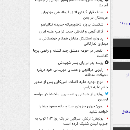
روایت تکان‌دهنده دانش‌آموز مینابی از جنایت
آمریکا
هدف قرار گرفتن اتاق‌ فرماندهی مزدوران
عربستان در یمن
موج بارش‌های تابستانه در راه ۱۱
شکست پروژه «خاورمیانه جدید» نتانیاهو
گزافه‌گویی و لفاظی جدید ترامپ علیه ایران
پیروزی استقلال مقابل همنام خوزستانی در
دیداری تدارکاتی
انفجار در حومه دمشق چند کشته و زخمی برجا
گذاشت
بوسه‌ پدر بر پای پسر شهیدش
رایزنی عراقچی و همتای موریتانی خود درباره
تحولات منطقه
موج تهدید علیه قضات آمریکایی پس از صدور
حکم علیه ترامپ
روایتی از همدلی و همسویی ملت‌ها در مراسم
اربعین
یمن: جهان به‌زودی صدای ناله سعودی‌ها را
تقلال
خواهد شنید
یونیفل: ارتش اسرائیل در یک روز ۱۱۳ توپ به
جنوب لبنان شلیک کرده است