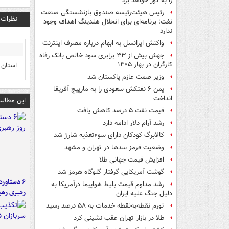
را به گور خواهد برد
رئیس هیئت‌رئیسه صندوق بازنشستگی صنعت
نظرات
نفت: برنامه‌ای برای انحلال هلدینگ اهداف وجود
ندارد
واکنش ایرانسل به ابهام درباره مصرف اینترنت
جهش بیش از ۳۳ برابری سود خالص بانک رفاه
کارگران در بهار ۱۴۰۵
استان 
وزیر صمت عازم پاکستان شد
یمن ۶ نفتکش سعودی را به مارپیچ آفریقا
انداخت
این مطالب
قیمت نفت ۵ درصد کاهش یافت
رشد آرام دلار ادامه دارد
کالابرگ کودکان دارای سوءتغذیه شارژ شد
وضعیت قرمز سدها در تهران و مشهد
افزایش قیمت جهانی طلا
گوشت آمریکایی گرفتار گلوگاه هرمز شد
رشد مداوم قیمت بلیط هواپیما درآمریکا به
رهبری رهب
دلیل جنگ علیه ایران
تورم نقطه‌به‌نقطه خدمات به ۵۸ درصد رسید
طلا در بازار تهران عقب نشینی کرد