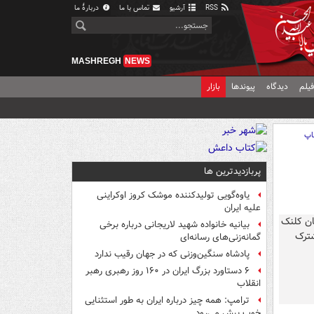
RSS
آرشیو
تماس با ما
دربارهٔ ما
MASHREGH
NEWS
یلم
دیدگاه
پیوندها
بازار
اپ
پربازدیدترین ها
یاوه‌گویی تولیدکننده موشک کروز اوکراینی
علیه ایران
بیانیه خانواده شهید لاریجانی درباره برخی
گمانه‌زنی‌های رسانه‌ای
پادشاه سنگین‌وزنی که در جهان رقیب ندارد
۶ دستاورد بزرگ ایران در ۱۶۰ روز رهبری رهبر
انقلاب
ترامپ: همه چیز درباره ایران به طور استثنایی
خوب پیش می‌رود