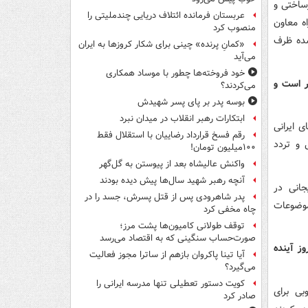
ساختی و
عربستان فرمانده ائتلاف دریایی چندملیتی را
ه معاون
منصوب کرد
شده ظرف
«کمانِ پرنده» چینی برای شکار کروزها به ایران
می‌آید
خود فروخته‌ها چطور با موساد همکاری
ر است و
می‌کردند؟
بوسه‌ پدر بر پای پسر شهیدش
ابتکارات رهبر انقلاب در میدان نبرد
 ایرانی
رقم فسخ قرارداد رضاییان با استقلال فقط
 و تردد
۱۰۰میلیون تومان!
واکنش عالیشاه بعد از پیوستن به گل‌گهر
آنچه رهبر شهید سال‌ها پیش دیده بودند
جانی در
پدر شاهرودی پس از قتل پسرش، جسد را در
موضوعات
چاه مخفی کرد
توقف طولانی کامیون‌ها پشت مرز؛
صورت‌حساب سنگینی که به اقتصاد می‌رسد
فت: طی ۴۵ روز آینده کمیسیون مشترک برگزار می‌شود و ظرف این ۴۵ روز آینده
آیا تینا پاکروان بازهم از ساترا مجوز فعالیت
می‌گیرد؟
کویت دستور تعطیلی تنها مدرسه ایرانی را
بی برای
صادر کرد