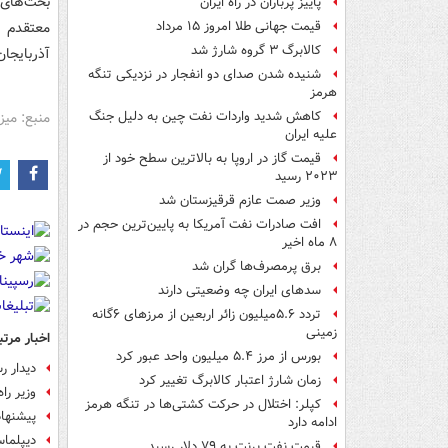
بحث‌های 
پاییز پرباران در راه ایران
قیمت جهانی طلا امروز ۱۵ مرداد
کالابرگ ۳ گروه شارژ شد
آذربایجا
شنیده شدن صدای دو انفجار در نزدیکی تنگه
هرمز
منبع: میز
کاهش شدید واردات نفت چین به دلیل جنگ
علیه ایران
قیمت گاز در اروپا به بالاترین سطح خود از
۲۰۲۳ رسید
وزیر صمت عازم قرقیزستان شد
افت صادرات نفت آمریکا به پایین‌ترین حجم در
۸ ماه اخیر
برق پرمصرف‌ها گران شد
سدهای ایران چه وضعیتی دارند
تردد ۵.۶میلیون زائر اربعین از مرزهای ۶گانه
زمینی
اخبار مرتب
بورس از مرز ۵.۴ میلیون واحد عبور کرد
دیدار ر
زمان شارژ اعتبار کالابرگ تغییر کرد
وزیر را
کپلر: اختلال در حرکت کشتی‌ها در تنگه هرمز
پیشنهاد
ادامه دارد
دیپلماس
قیمت نفت برنت به ۷۹ دلار رسید