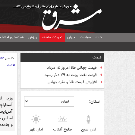
خانه
سیاست
جهان
تحولات منطقه
ورزش
شبکه‌های اجتماع
قیمت
کد خبر
382
اقتصاد
قیمت جهانی طلا امروز ۱۵ مرداد
قیمت نفت برنت به ۷۹ دلار رسید
افزایش قیمت طلا و نقره جهانی
وزیر را
استان:
آستارا
آذربایج
اساس بر
و جاده‌
اذان صبح
طلوع آفتاب
اذان ظهر