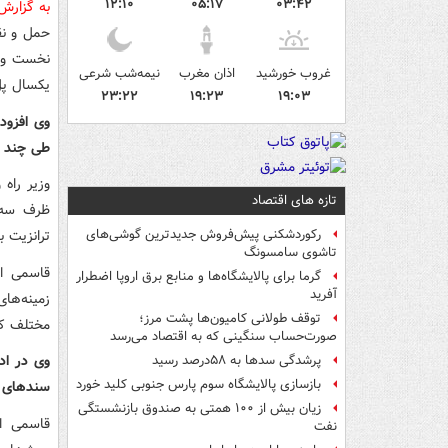
۱۲:۱۰
۰۵:۱۷
۰۳:۴۲
به گزار
حمل و نق
نخست وزی
غروب خورشید
اذان مغرب
نیمه‌شب شرعی
یکسال پل
۲۳:۲۲
۱۹:۲۳
۱۹:۰۳
وی افزود
طی چند ماه گذشته ۶۲ درصد نسبت 
وزیر راه
تازه های اقتصاد
ظرف سه ر
ترانزیت 
رکوردشکنی پیش‌فروش جدیدترین گوشی‌های
تاشوی سامسونگ
قاسمی اظ
گرما برای پالایشگاه‌ها و منابع برق اروپا اضطرار
آفرید
زمینه‌ها
توقف طولانی کامیون‌ها پشت مرز؛
مختلف که
صورت‌حساب سنگینی که به اقتصاد می‌رسد
پرشدگی سدها به ۵۸درصد رسید
بازسازی پالایشگاه سوم پارس جنوبی کلید خورد
سندهای لا
زیان بیش از ۱۰۰ همتی به صندوق‌ بازنشستگی
قاسمی اظ
نفت