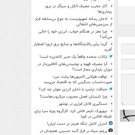
آثار مخرب مصرف الکل و سیگار در بروز
بیماری‌ها
اذعان رسانه صهیونیست به موج بی‌سابقه فرار
از سرزمین‌های اشغالی
چرا مغز در هنگام خواب، انرژی خود را خالی
می‌کند؟
گرما برای پالایشگاه‌ها و منابع برق اروپا اضطرار
آفرید
ایالات متحده واقعاً یک «ببر کاغذی» است!
آیا مصرف قهوه و نوشیدنی‌های کافئین‌دار در
دوران بارداری مجاز است؟
توقف طولانی کامیون‌ها پشت مرز؛
صورت‌حساب سنگینی که به اقتصاد می‌رسد
حماقت ترامپ با ذخایر انرژی جهان چه کرد؟
چرا تابستان فصل محبوب میکروب‌هاست؟
دستگیری قاتل فراری در نوشهر
نیویورک تایمز فاش کرد: کارگروه ویژه سیا برای
تفرقه افکنی در کوبا
کنترل کامل تنگه هرمز در دست ایران!
پرچم سیاه بر فراز گنبد حسینی همچنان در