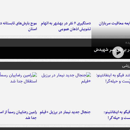
عه معافیت سربازان
دستگیری ۶ نفر در بهشهر به اتهام
تشویش اذهان عمومی
استان
ده
در بر پای پسر شهیدش
رزشی
یگو به اینفانتینو:
جنجال جدید نیمار در برزیل +فیلم
رامین رضاییان رسماً از اس
ست‌ و حیله‌گر!
جدا شد