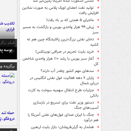
کشتی اسکورت شده آمریکا زمین‌گیر شد
تولید نفت اعضای اوپک پلاس به صورت نمادین
افزایش یافت
ماجرای ۵ همتی که بر باد رفت!
تکذیب شای
پَرش ۹۹ هزار واحدی بورس و بازگشت به مسیر
فراری
سبز
ذخایر نفتی بزرگ‌ترین پالایشگاه چین هم ته
فیلم برگزی
کشید
بوسه‌ پ
خرید بلیت تحریم در صرافی نوبیتکس!
آغاز سبز بورس با رشد ۱۱۰ هزار واحدی شاخص
کل
برگزیده و
سدهای مهم کشور چقدر آب دارند؟
پایان ۶ دهه فعالیت غول نفتی انگلیس در
دریای شمال
جزئیات طرح انتقال سهمیه سوخت به کارت
بانکی
دستور وزیر نفت برای تسریع در بازسازی
آسیب‌های جنگ
حمله تند ف
جنگ با ایران صدای غول‌های نفتی آمریکا را
دروغگو، پَ
هم درآورد
هشدار به گران‌فروشان؛ بازار بلیت اربعین