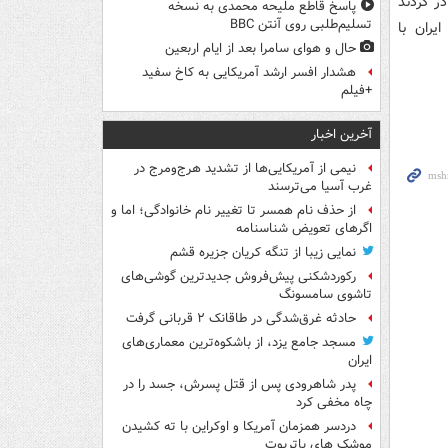
ر کردند
پاسخ قاطع ملیحه محمدی به نسخه
تسلیم‌طلبی روی آنتن BBC
ایران با
حال و هوای سامرا بعد از ایام اربعین
هشدار افسر ارشد آمریکایی به کاخ سفید
+فیلم
آخرین اخبار
نیمی از آمریکایی‌ها از تشدید هرج‌ومرج در
غرب آسیا می‌ترسند
از حذف نام همسر تا تغییر نام خانوادگی؛ اما و
اگرهای تعویض شناسنامه
نمایی زیبا از تنگه کریان جزیره قشم
رکوردشکنی پیش‌فروش جدیدترین گوشی‌های
تاشوی سامسونگ
حادثه غرق‌شدگی در طاقانک ۲ قربانی گرفت
مسجد جامع یزد، از باشکوه‌ترین معماری‌های
ایران
پدر شاهرودی پس از قتل پسرش، جسد را در
چاه مخفی کرد
دردسر همزمان آمریکا و اوکراین با ته کشیدن
موشک های پاتریوت