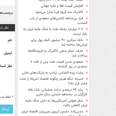
افزایش قیمت طلا و نقره جهانی
کالابرگ سه گروه فردا شارژ می‌شود
برچسب‌ها
فرار بی‌سابقه کشتی‌های سعودی از باب
المندب
نظر شم
۲.۶ میلیارد بشکه نفت با جنگ علیه ایران به
بازار نرسید
نام
بانک مرکزی: ۹۰ میلیون کیف پول برای
ایرانی‌ها ساخته شد
عارف: تمام بدهی کالابرگ به فروشگاه‌ها
ایمیل
پرداخت شد
صعودی شدن قیمت نفت پس از افت ۷
نظر شما 
درصدی در روز گذشته
پشت پرده التماس ترامپ به شرکت‌های نفتی
انسداد تنگه هرمز چگونه اقتصاد آمریکا را تحت
فشار قرار داد؟
رشد ۶۴ درصدی درآمد عملیاتی بانک رفاه
کارگران در سه‌ماهه ابتدایی سال جاری
*
لطفا عدد م
سفر هوایی آمریکایی‌ها به دلیل جنگ علیه
ایران کاهش یافت
مدنی‌زاده: دشمن آرزوی زمین‌زدن اقتصاد ایران