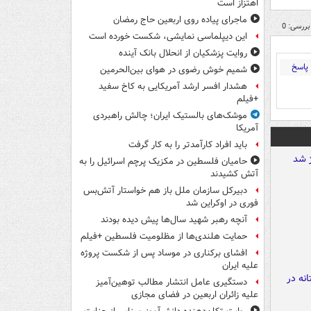
اهتزاز است
ماجرای پیاده روی اربعین حاج رمضان
بررسی: 0
این دیپلماسی نمایشی، شکست خورده است
روایت پزشکیان از انحلال بانک آینده
پاسخ
شمیم خوش رضوی در هوای بین‌الحرمین
هشدار افسر ارشد آمریکایی به کاخ سفید
+فیلم
موشک‌های بالستیک ایران؛ چالش راهبردی
آمریکا
باید افراد کارآمدتر را به کار گرفت
حامیان فلسطین در مکزیک پرچم اسرائیل را به
آتش کشیدند
دبیرکل سازمان ملل باز هم خواستار آتش‌بس
فوری در اوکراین شد
آنچه رهبر شهید سال‌ها پیش دیده بودند
حمایت هلندی‌ها از مظلومیت فلسطین +فیلم
افشای برکناری در موساد پس از شکست پروژه
علیه ایران
دستگیری عامل انتشار مطالب توهین‌آمیز
علیه زائران اربعین در فضای مجازی