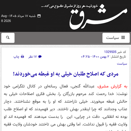
شنبه ۱۷ مرداد ۱۴۰۵ -
Aug
8 2026
سیاست
کد خبر
1329505
تاریخ انتشار:
۲ بهمن ۱۴۰۰ - ۰۴:۲۵
۱۷ نظر
چاپ
سیاست
مردی که اصلاح طلبان خیلی به او غبطه می‌خوردند!
به گزارش مشرق،
عبدالله گنجی، فعال رسانه‌ای در کانال تلگرامی خود
نوشت: خدا رحمت کند مرحوم بازرگان را. بخش فکری اصلاحات خیلی به
حالش غبطه میخورند. خیلی ناراحتند که او را به موقع نشناختند. دچار
عذاب وجدانند که چرا اینقدر بهش تاختند. دیر فهمیدند که او اصلاح طلب
بوده نه انقلابی. دقت در چرایی، این را بدست میدهند که فهمیده اند او
ولایت فقیه را قبول نداشت. اما وقتی بهش می تاختند خودشان ولایت فقیه