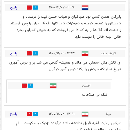
پاسخ
۱۱:۳۶ - ۱۴۰۰/۱۱/۰۲
0
3
بازرگان همان کسی بود صباغیان و هیات حسن نیت را فرستاد و
کردستان را تقدیم کومله و دموکرات کرد. تنها اف 16 ایران را پس فرستاد
و داشت اف 14 ها را به کانادا می فروخت که به جایش کمباین بخرد.
خائن البته خائن را دوست دارد
پاسخ
کارمند ساده
۱۲:۱۳ - ۱۴۰۰/۱۱/۰۲
1
0
ای کاش مثل اسمش می ماند و همیشه گنجی می شد برای درس آموزی
تاریخ نه اینکه خودش را بکند درس آموز دیگران ....
افشین
0
1
ننگ بر اصلاحات
پاسخ
نیما
۱۳:۴۱ - ۱۴۰۰/۱۱/۰۲
1
8
هرکس ولایت فقیه قبول نداتشه باشد درآینده نزدیک با حکومت امام
زمان هم مخالفت خواهد کرد