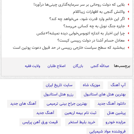
بلایی که دولت روحانی بر سر سرمایه‌گذاری چینی‌ها درآورد!
واکنش گنجی به اظهارات زیباکلام
اگر این خانم وارد قدرت شود، می‌خواهد چه کند؟
جایزه جنگ نوبل به چه کسانی می‌رسد؟
چرا این اخبار به اندازه اتوبوس‌خوابی دیده نمیشه؟+عکس
‏معادل حسام آشنا در دولت رییسی کیست؟
ببخشید که سطح سیاست خارجی رییسی در حد قبول دعوت پوتین است
برچسب‌ها
عبدالله گنجی
بازرگان
اصلاح طلبان
ولایت فقیه
آپ آهنگ
موزیک شاه
سایت تاریخ ایران
بهترین هتل های استانبول
رزرو هتل استانبول
دانلود آهنگ جدید
بهترین جراح بینی ترمیمی
آهنگ های جدید
پرشین هتل
ثبت نام بیمه اربعین
آهنگ جدید
مزایده خودرو
خرید بلیط استخر
قیمت ورق آهن پرایس
فروشنده مواد شیمیایی