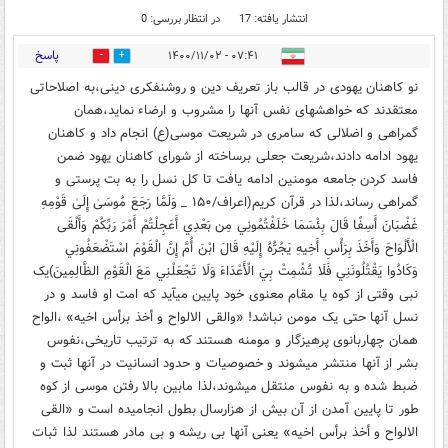
انتشار یافته: 17
در انتظار بررسی: 0
پاسخ
۰۷:۴۱ - ۱۴۰۰/۱۱/۰۲
0
3
نو کاهنان یهودی در قالب باز تعریف دین و روشنفکری دینی،به اصلاحاتی
معتقدند که خواهشهای نفس آنها را مشروب و ارضاء نماید،همان
گمراهی و اضلالی که سامری در شریعت موسی(ع) انجام داد و کاهنان
یهود ادامه دادند،شریعت جعلی برساخته از شورای کاهنان یهود ضمن
فاسد کردن جامعه مومنین ادامه یافت تا کل نسل را به بت پرستی و
گمراهی رساند،لذا در قرآن کریم(اعراف/۱۵۰ _ وَلَمَّا رَجَعَ مُوسَىٰ إِلَىٰ قَوْمِهِ
غَضْبَانَ أَسِفًا قَالَ بِئْسَمَا خَلَفْتُمُونِي مِن بَعْدِي أَعَجِلْتُمْ أَمْرَ رَبِّكُمْ وَأَلْقَى
الْأَلْوَاحَ وَأَخَذَ بِرَأْسِ أَخِيهِ يَجُرُّهُ إِلَيْهِ قَالَ ابْنَ أُمَّ إِنَّ الْقَوْمَ اسْتَضْعَفُونِي
وَكَادُوا يَقْتُلُونَنِي فَلَا تُشْمِتْ بِيَ الْأَعْدَاءَ وَلَا تَجْعَلْنِي مَعَ الْقَوْمِ الظَّالِمِينَ)یک
نبی وقتی از کوه یا مقام معنوی خود پایین میآید که امت او فاسد و در
نسل آنها حتی یک مومن نباشد! «والقی الالواح و أخذ برأس اخیه» ،الواح
همان چهاربانوی پرهیزگار و مومنه هستند که به ترتیب تاریخی،نفوس
بشر از آنها منتشر میشوند و خصوصیات و حدود انسانیت در آنها ثبت و
ضبط شده و به نفوس منتقل میشوند،لذا مابین بالا رفتن موسی از کوه
طور تا پایین آمدن از آن بیش از هزارسال بطول انجامیده است و «القی
الالواح و أخذ برأس اخیه» یعنی آنها بی ریشه و بی مادر هستند لذا ثبات