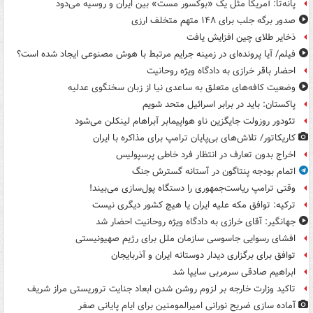
پانه‌تا: آمریکا مثل یک «بوکسور مست» بین ایران و روسیه می‌دود
صدور برگه جلب برای ۱۴۸ متهم متخلف ارزی
ذخایر طلای چین افزایش یافت
فیلم/ آیا پرونده‌ای در زمینه جرایم مرتبط با هوش مصنوعی ایجاد شده است؟
احضار باقر خرازی به دادگاه ویژه روحانیت
وضعیت کافه‌های متعلق به ساعدی نیا از زبان سخنگوی عدلیه
پاکستان: باید در برابر اسرائیل متحد شویم
تئودور روزولت جایگزین ناو هواپیمابر آبراهام لینکلن می‌شود
کاریکاتور/ تلاش‌های بی‌پایان ترامپ برای مذاکره با ایران
اخراج بدون تعارف در انتظار فرد خاطی پرسپولیس
اتمام بودجه پنتاگون در آستانه گسترش جنگ
وقتی ترامپ ریاست‌جمهوری را دستگاه پول‌سازی می‌بیند!
ترکیه: توافق مکه علیه ایران یا هیچ کشور دیگری نیست
جهانگیر: آقای خرازی به دادگاه ویژه روحانیت احضار شد
افشای رسوایی جاسوسی سازمان ملل برای رژیم صهیونیستی
توافق برای برگزاری دیدار دوستانه ایران و آذربایجان
ابراهیم صادقی سرمربی سایپا شد
تاکید وزارت خارجه بر لزوم روشن شدن ابعاد جنایت تروریستی مراز شریف
آماده سازی ضریح نورانی امیرالمومنین برای ایام پایانی صفر