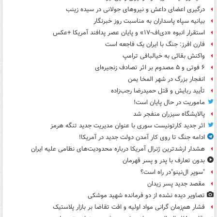
درگیری اعضای داعش و نیروهای جولانی در سیده زینب
بیانیه سپاه پاسداران به مناسبت روز خبرنگار
استقرار انبوه «دی‌اف‑۱۷» و پایان عصر پدافند آمریکا +عکس
فارن افرز: جنگ با ایران یک فاجعه است
واکنش بقائی به خیالبافی ترامپ
۶ فوتی و ۵ مصدوم بر اثر تصادف زنجیره‌ای
انفجار بزرگ در شهر المخا یمن
تأیید ربایش و قتل حمیدرضا رجب‌زاده
ماموریت در حال پایان است!
پالایشگاه سیزران منفجر شد
اثر جدید کارتونیست سوری با عنوان مدیریت جدید تنگه هرمز
ادامه جنگ تا روی کار آمدن دولت جدید در آمریکا!
هشدار ارشدترین ژنرال آمریکا درباره محدودیت‌های نظامی علیه ایران
بدون تعارف با پدر و پسر قهرمان
"سوپر ال‌نینو"در راه است؟
مقصد جدید پسر زیدان
تصاویر دیده‌ نشده از دو فرمانده شهید موشکی
فشار هم‌زمان گرانی مواد اولیه و افت تقاضا بر بازار پلاستیک