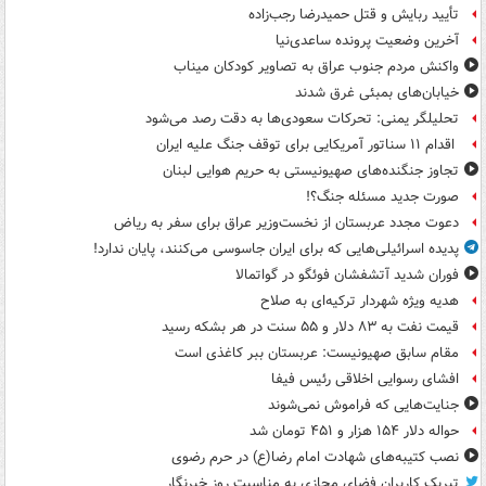
تأیید ربایش و قتل حمیدرضا رجب‌زاده
آخرین وضعیت پرونده ساعدی‌نیا
واکنش مردم جنوب عراق به تصاویر کودکان میناب
خیابان‌های بمبئی غرق شدند
تحلیلگر یمنی: تحرکات سعودی‌ها به دقت رصد می‌شود
اقدام ۱۱ سناتور آمریکایی برای توقف جنگ علیه ایران
تجاوز جنگنده‌های صهیونیستی به حریم هوایی لبنان
صورت جدید مسئله جنگ؟!
دعوت مجدد عربستان از نخست‌وزیر عراق برای سفر به ریاض
پدیده اسرائیلی‌هایی که برای ایران جاسوسی می‌کنند، پایان ندارد!
فوران شدید آتشفشان فوئگو در گواتمالا
هدیه ویژه شهردار ترکیه‌ای به صلاح
قیمت نفت به ۸۳ دلار و ۵۵ سنت در هر بشکه رسید
مقام سابق صهیونیست: عربستان ببر کاغذی است
افشای رسوایی اخلاقی رئیس فیفا
جنایت‌هایی که فراموش نمی‌شوند
حواله دلار ۱۵۴ هزار و ۴۵۱ تومان شد
نصب کتیبه‌های شهادت امام رضا(ع) در حرم رضوی
تبریک کاربران فضای مجازی به مناسبت روز خبرنگار