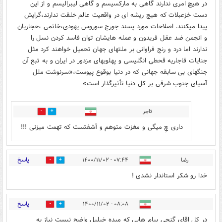
در هیچ امری ندارند گاهی به مارکسیسم و گاهی لیبرالیسم و از این
دست خزعبلات که هیچ ریشه ای در واقعیت عالم خلقت ندارند،گرایش
پیدا میکنند. اصلاحات مورد پسند جورج سوروس یهودی،خاتمی ،حجاریان
و انجمن ضد عقل فریدون و عمله هایشان توان فاسد کردن نسل را
ندارند اما درد و رنج فراوانی بر ملتهای جهان تحمیل خواهند کرد مثل
جنایات قاجاریه قحطی انگلیسی و پهلویهای مزدور در ایران و به تبع آن
جنگهای بی سابقه جهانی که در دنیا بوقوع پیوست،«سرنوشت ملل
آسیای جنوب شرقی بر کل دنیا تأثیرگذار است»
تاجر
0
0
داری چِ میگی و مغزت متوهم و آشفتست که تهمت میزنی !!!
پاسخ
رضا
۰۷:۴۴ - ۱۴۰۰/۱۱/۰۲
6
2
خدا رو شكر استاندار نشدى !
پاسخ
۰۸:۰۸ - ۱۴۰۰/۱۱/۰۲
34
1
در کل اقای گنجی پیام هایی که میده خیلیل واضح نیست نیاز به