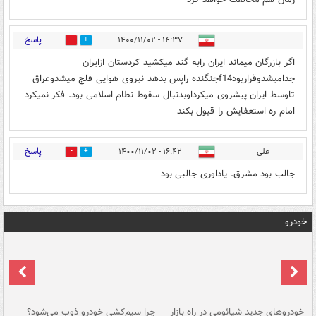
پاسخ
۱۴:۳۷ - ۱۴۰۰/۱۱/۰۲
0
6
اگر بازرگان میماند ایران رابه گند میکشید کردستان ازایران
جدامیشدوقراربودf14جنگنده راپس بدهد نیروی هوایی فلج میشدوعراق
تاوسط ایران پیشروی میکرداوبدنبال سقوط نظام اسلامی بود. فکر نمیکرد
امام ره استعفایش را قبول بکند
پاسخ
علی
۱۶:۴۲ - ۱۴۰۰/۱۱/۰۲
0
2
جالب بود مشرق. یاداوری جالبی بود
خودرو
خودروهای جدید شیائومی در راه بازار
چرا سیم‌کشی خودرو ذوب می‌شود؟
شو