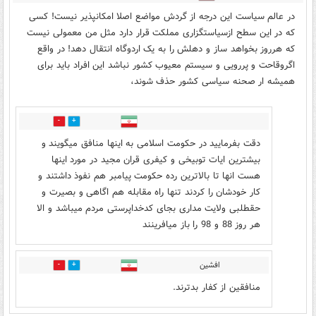
در عالم سیاست این درجه از گردش مواضع اصلا امکانپذیر نیست! کسی
که در این سطح ازسیاستگزاری مملکت قرار دارد مثل من معمولی نیست
که هرروز بخواهد ساز و دهلش را به یک اردوگاه انتقال دهد! در واقع
اگروقاحت و پررویی و سیستم معیوب کشور نباشد این افراد باید برای
همیشه ار صحنه سیاسی کشور حذف شوند،
0
6
دقت بفرمایید در حکومت اسلامی به اینها منافق میگویند و
بیشترین ایات توبیخی و کیفری قران مجید در مورد اینها
هست انها تا بالاترین رده حکومت پیامبر هم نفوذ داشتند و
کار خودشان را کردند تنها راه مقابله هم اگاهی و بصیرت و
حقطلبی ولایت مداری بجای کدخداپرستی مردم میباشد و الا
هر روز 88 و 98 را باز میافرینند
افشین
0
1
منافقین از کفار بدترند.