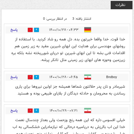
نظرات
انتشار یافته: 3
در انتظار بررسی: 0
پاسخ
۰۴:۳۳ - ۱۴۰۰/۱۰/۲۸
0
0
خدا قوت. خدا واقعا خیرتون بده. دل همه رو شاد کردید. با استفاده از
روشهای مهندسی برای هدایت این ابهای شیرین مفید به زیر زمین هم
اقدامات فنی بشه تا این ابهای شیرین تو دریای شورریخته نشه بلکه بره
زیرزمین وحوزه های ابهای زیر زمینی مثل تانکر پرشه.
پاسخ
۰۶:۴۵ - ۱۴۰۰/۱۰/۲۸
Bndboy
0
0
شیرمادر و نان پدر حلالتون شماها همیشه جز اولین نیروها برای یاری
رساندن به محرومان و حادثه دیدگان از بلایای طبیعی بوده و هستید
پاسخ
۰۷:۲۱ - ۱۴۰۰/۱۰/۲۸
0
0
خیلی افسوس داره که این همه رنج وزحمت ولی بعداز چندسال نعمت
خدا این اب باارزش به دریامیره درحالی که نیازمادراین خشکسالی به اب
خیلی شدیده وبی کفایتی مسولینی که کارایی ندارند وزجر زحمت همه