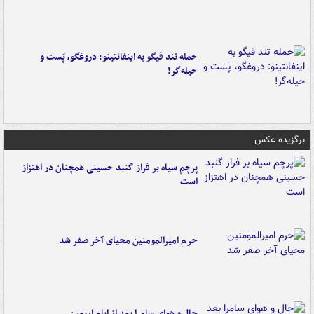
حمله تند فیگو به اینفانتینو: دروغگو، پَست‌ و
حیله‌گر!
برگزیده عکس
پرچم سیاه بر فراز گنبد حسینی همچنان در اهتزاز
است
حرم امیرالمومنین محیای آخر صفر شد
حال و هوای سامرا بعد از ایام اربعین