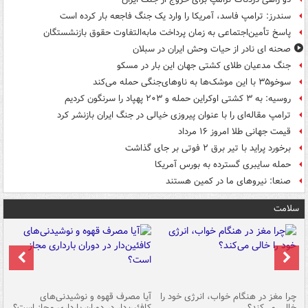
سندرز: ترامپ فاسد، آمریکا را وارد یک جنگ فاجعه بار کرده است
پاسخ تأمین‌اجتماعی به زمان پرداخت مابه‌التفاوت حقوق بازنشستگان
صحنه ای نادر از حیات وحش ایران در سبلان
جنگ مدعیان طلای کشتی جهان این بار در مسکو
سوخو۳۵ با این موشک‌ها به ناوهای‌جنگی حمله می‌کند
روسیه: به ۳ کشتی اوکراین حمله و ۲۰۳ پهپاد را سرنگون کردیم
ترامپ مقاله‌ای را با عنوان پیروزی خیالی در جنگ ایران بازنشر کرد
قیمت جهانی طلا امروز ۱۶ مرداد
برخورد پراید با تیر برق ۲ فوتی بر جای گذاشت
حمله سایبری گسترده به بورس آمریکا
صنعا: نیروهای ما در کمین‌ هستند
سلامت
ت
چرا مغز در هنگام خواب، انرژی خود را
آیا مصرف قهوه و نوشیدنی‌های
چر
خالی می‌کند؟
کافئین‌دار در دوران بارداری مجاز است؟
می