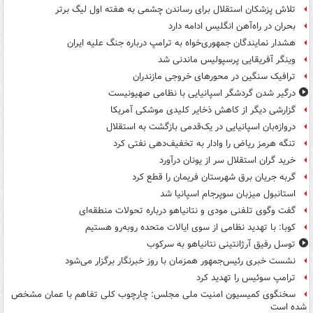
تلاش پزشکان استقلال برای رساندن چشمی به هفته اول لیگ برتر
بحران در راه‌آهن انگلیس ادامه دارد
هشدار نمایندگان جمهوری‌خواه به ترامپ درباره جنگ علیه ایران
وینگر آفریقایی پرسپولیس ماندنی شد
ترافیک سنگین در محورهای خروجی مازندران
درگیر شدن گردشگر اسپانیایی با نظامی صهیونیست
گزارشی دیگر از کاهش ذخایر کلیدی موشکی آمریکا
دروازه‌بان اسپانیایی در یک‌قدمی بازگشت به استقلال
تنگه هرمز ریاض را وادار به تخفیف‌دهی نفتی کرد
خرید گران استقلال سر از یونان درآورد
گربه جریان برق شهرستان فریمان را قطع کرد
استانبول میزبان سوپرجام اسپانیا شد
گفت وگوی تلفنی مودی و نتانیاهو درباره تحولات منطقه‌ای
کوبا: با تهدید نظامی از سوی ایالات متحده روبه‌رو هستیم
توسل رفیق آرژانتینی نتانیاهو به سرکوب
نشست خبری رئیس‌جمهور همزمان با روز خبرنگار برگزار می‌شود
ترامپ سوئیس را تهدید کرد
سخنگوی کمیسیون امنیت ملی مجلس: چارچوب کلی تفاهم با عمان مشخص
شده است