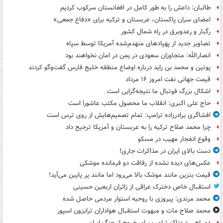
طالبان: داعش را به طور کامل در افغانستان سرکوب کردیم
امضای سران پاکستان، عربستان و ترکیه برای «دفاع جمعی»
رگبار و رعدوبرق در راه شمال کشور
تصاویر جدید از پهپادهای منهدم‌شده آمریکا توسط سپاه
انصارالله: متجاوزان سعودی در یمن در امان نخواهند بود
پوتین و محمد بن زاید درباره اوضاع منطقه خلیج فارس گفت‌وگو کردند
قیمت جهانی نفت امروز ۱۶ مرداد
اشکال بزرگ فوتبال ما نتیجه‌گرایی است
حاج علی اکبری: انقلاب ما محصول مکتب عاشورا است
افشاگری برادرزاده ترامپ: تمام تصمیم‌هایش از روی ترس است
چرا محمد صلاح ترکیه را به عربستان و آمریکا ترجیح داد
وقوع انفجار مهیب در مسکو
دست بالای ایران در مذاکرات جاری!
عکس‌های دیده نشده از رفاقت دو فرمانده‌ موشکی
قیمت بنزین مانند موشک بالا می‌رود اما مانند پر پایین می‌آید!
استقبال خاص دخترک عراقی از زائران اربعین حسینی
محمد مرندی: پیروزی با روحیه استوار مردمی حاصل شده
محمد صلاح مات و مبهوت استقبال هواداران ترابزون اسپور
دو راهی دردناک ترامپ برای خروج از جنگ ایران