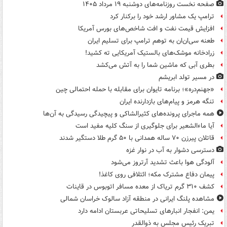
صفحه نخست روزنامه‌های دوشنبه ۱۹ مرداد ۱۴۰۵
ترامپ یک مشاور ارشد خود را برکنار کرد
افزایش قیمت نفت و افت شاخص‌های بورس آمریکا
طعنه سی‌ان‌ان به توهم ترامپ برای تسلیم ایران
زرادخانه موشک‌های بالستیک آمریکایی ته کشید!
بطری آبی که ماشین شما را به آتش می‌کشد
در مسیر تولد ابریشم
«جهنم‌دره»؛ برنامه تایوان برای مقابله با حمله احتمالی چین
تنگه هرمز و پیام‌های بازدارنده ایران
همه ماجرای پرونده‌های کثیرالشاکی و پیچیدگی رسیدگی به آن‌ها
آیا ماءالشعیر برای جلوگیری از سنگ کلیه مفید است
قاتلان پیرزن ۷۰ ساله همدانی با ۵۰ گرم طلا دستگیر شدند
دسترسی دشوار به آب در نوار غزه
آلودگی هوا باعث تشدید آرتروز می‌شود
پیمان دفاع مشترک مکه؛ ائتلافی روی کاغذ!
کشف ۳۱۰ گرم تریاک از معده مسافر اتوبوس در قاینات
مشاهده پلنگ ایرانی در منطقه آزاد سالوک خراسان شمالی
یمن: انفجار انبارهای تسلیحاتی عربستان ادامه دارد
تبریک رئیس مجلس به ذوالقدر