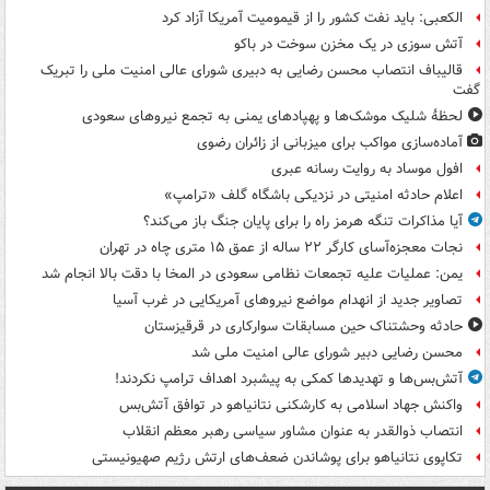
الکعبی: باید نفت کشور را از قیمومیت آمریکا آزاد کرد
آتش سوزی در یک مخزن سوخت در باکو
قالیباف انتصاب محسن رضایی به دبیری شورای عالی امنیت ملی را تبریک
گفت
لحظۀ شلیک موشک‌ها و پهپادهای یمنی به تجمع نیروهای سعودی
آماده‌سازی مواکب برای میزبانی از زائران رضوی
افول موساد به روایت رسانه عبری
اعلام حادثه امنیتی در نزدیکی باشگاه گلف «ترامپ»
آیا مذاکرات تنگه هرمز راه را برای پایان جنگ باز می‌کند؟
نجات معجزه‌آسای کارگر ۲۲ ساله از عمق ۱۵ متری چاه در تهران
یمن: عملیات علیه تجمعات نظامی سعودی در المخا با دقت بالا انجام شد
تصاویر جدید از انهدام مواضع نیروهای آمریکایی در غرب آسیا
حادثه وحشتناک حین مسابقات سوارکاری در قرقیزستان
محسن رضایی دبیر شورای عالی امنیت ملی شد
آتش‌بس‌ها و تهدیدها کمکی به پیشبرد اهداف ترامپ نکردند!
واکنش جهاد اسلامی به کارشکنی نتانیاهو در توافق آتش‌بس
انتصاب ذوالقدر به عنوان مشاور سیاسی رهبر معظم انقلاب
تکاپوی نتانیاهو برای پوشاندن ضعف‌های ارتش رژیم صهیونیستی