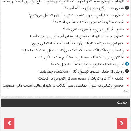
انهدام انبارهای سوخت و تجهیزات نظامی نیروهای مسلح اوکراین توسط روسیه
شادی بعد از گل در برزیل حادثه آفرید!
ادعای جدید ترامپ: بدون تشدید تنش با ایران تعامل می‌کنیم!
قیمت طلا و سکه امروز یکشنبه ۱۸ مرداد ۱۴۰۵
حضور قربانی در پرسپولیس منتفی شد؟
تصاویر جدید از انهدام مواضع نیروهای آمریکایی در غرب آسیا
«جهنم‌دره»؛ برنامه تایوان برای مقابله با حمله احتمالی چین
زلنسکی: پیونگ‌یانگ به مسکو کمک می‌کند، سئول به کمک ما بیاید
قاتلان پیرزن ۷۰ ساله همدانی با ۵۰ گرم طلا دستگیر شدند
ایران به قدرتمندترین بازیگرِ منطقه تبدیل شده!
روایتی از حادثه سقوط کپسول گاز از ساختمان چهارطبقه
کشف ۳۱۰ گرم تریاک از معده مسافر اتوبوس در قاینات
محسن رضایی به عنوان نماینده رهبر انقلاب در شورای‌عالی امنیت ملی منصوب
شد
حوادث