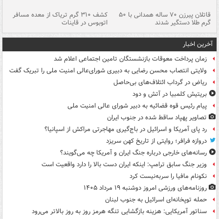
قاتلان پیرزن ۷۰ ساله همدانی با ۵۰
کشف ۳۱۰ گرم تریاک از معده مسافر
گرم طلا دستگیر شدند
اتوبوس در قاینات
عمق ۱۵ م
آخرین اخبار
زمان پرداخت معوقات بازنشستگان تامین اجتماعی اعلام شد
ولایتی انتصاب محسن رضایی به دبیری شورای‌عالی امنیت ملی را تبریک گفت
ریاض در گرداب ائتلاف‌های بی‌حاصل
بریتیش کلمبیا در آتش و دود
پیام رئیس قوه قضائیه به دبیر شورای عالی امنیت ملی
تصاویر پهپاد ساقط شده در جنوب ایران
رد پای آمریکا و اسرائیل در باج‌گیری مهاجرتی مراکش از اسپانیا؟
دروازه فرافر؛ روایتی از تاریخ کهن سریزد
رسانه‌های خارجی درباره جنگ ایران و آمریکا چه می‌گویند؟
وزیر جنگ سابق ترامپ: اینکه ایران دست بالا را دارد واقعیت است
نکونام مافیا را سربه‌نیست کرد
روزنامه‌های ورزشی امروز دوشنبه ۱۹ مرداد ۱۴۰۵
حمله توپخانه‌ای اسرائیل به جنوب لبنان
سناتور آمریکایی: هزینه بازگشایی تنگه هرمز روز به روز بالاتر می‌رود