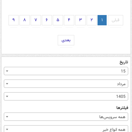
قبلی
۱
۲
۳
۴
۵
۶
۷
۸
۹
بعدی
تاریخ
15
مرداد
1405
فیلترها
همه سرویس‌ها
همه انواع خبر