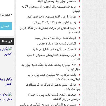
سدهای ایران چه وضعیتی دارند
تردد ۵.۶میلیون زائر اربعین از مرزهای ۶گانه
زمینی
*
لطفا عدد م
بورس از مرز ۵.۴ میلیون واحد عبور کرد
زمان شارژ اعتبار کالابرگ تغییر کرد
کپلر: اختلال در حرکت کشتی‌ها در تنگه هرمز
ادامه دارد
قیمت نفت برنت به ۷۹ دلار رسید
این مطالب
افزایش قیمت طلا و نقره جهانی
کالابرگ سه گروه فردا شارژ می‌شود
فرار بی‌سابقه کشتی‌های سعودی از باب
المندب
۲.۶ میلیارد بشکه نفت با جنگ علیه ایران به
بازار نرسید
بانک مرکزی: ۹۰ میلیون کیف پول برای
رگبار و رع
ایرانی‌ها ساخته شد
کشور
عارف: تمام بدهی کالابرگ به فروشگاه‌ها
پرداخت شد
صعودی شدن قیمت نفت پس از افت ۷
درصدی در روز گذشته
پشت پرده التماس ترامپ به شرکت‌های نفتی