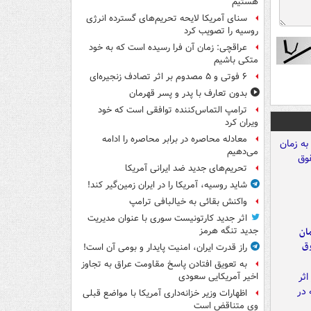
هستیم
سنای آمریکا لایحه تحریم‌های گسترده انرژی
روسیه را تصویب کرد
عراقچی: زمان آن فرا رسیده است که به خود
متکی باشیم
۶ فوتی و ۵ مصدوم بر اثر تصادف زنجیره‌ای
بدون تعارف با پدر و پسر قهرمان
ترامپ التماس‌کننده توافقی است که خود
ویران کرد
معادله محاصره در برابر محاصره را ادامه
می‌دهیم
تحریم‌های جدید ضد ایرانی آمریکا
شاید روسیه، آمریکا را در ایران زمین‌گیر کند!
واکنش بقائی به خیالبافی ترامپ
اثر جدید کارتونیست سوری با عنوان مدیریت
مان
جدید تنگه هرمز
وق
راز قدرت ایران، امنیت پایدار و بومی آن است!
به تعویق افتادن پاسخ مقاومت عراق به تجاوز
اخیر آمریکایی سعودی
اظهارات وزیر خزانه‌داری آمریکا با مواضع قبلی
وی متناقض است