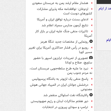
هشدار مقام ارشد یمن به عربستان سعودی
اردوغان: توافقنامه مکه پذیرای مشارکت
کشورهای دوست است
ادعای بسنت درباره توافق ایران و آمریکا
نتایج آزمون مدارس سمپاد اعلام شد
تاثیرات منفی جنگ علیه ایران بر بازار کار
آمریکا
یام
رونمایی از مختصات جدید تنگۀ هرمز
روبیو در رأس فشار حداکثری آمریکا برای تغییر
مسیر کوبا
تصویری از تمرینات ترابزون اسپور با حضور
ساویچ، صلاح و اونانا
نبرد ما علیه طرح سلطه‌جویی عربستان است،
نه مردم جنوب یمن
پاسخ منفی یک لژیونر به باشگاه پرسپولیس
درخشش جوانان ایران در المپیاد جهانی هوش
مصنوعی
پالایشگاه نفت اسلواکی منفجر شد
دور هفتم مذاکرات لبنان و رژیم صهیونیستی
ترامپ و سودای پیروزی در انتخابات