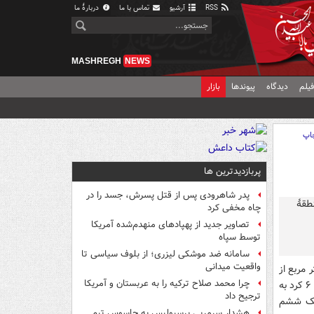
RSS
آرشیو
تماس با ما
دربارهٔ ما
MASHREGH
NEWS
یلم
دیدگاه
پیوندها
بازار
اپ
پربازدیدترین ها
پدر شاهرودی پس از قتل پسرش، جسد را در
چاه مخفی کرد
تصاویر جدید از پهپادهای منهدم‌شده آمریکا
توسط سپاه
سامانه ضد موشکی لیزری؛ از بلوف سیاسی تا
واقعیت میدانی
مربع از
چرا محمد صلاح ترکیه را به عربستان و آمریکا
ملک را در متراژ خانه ضرب کرد و سپس با توجه به سن بنا قیمت کل ملک را تقسیم بر ۴ یا ۶ کرد به
ترجیح داد
 یک ششم
هشدار سرمربی پرسپولیس به جاسوس تیم