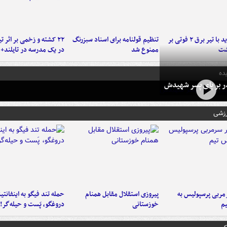
برخورد پراید با تیر برق ۲ فوتی بر
تنظیم قولنامه برای اسناد سبزرنگ
۲۲ کشته و زخمی بر اثر ت
شت
ممنوع شد
در یک مدرسه در تایلند+ 
ده
در بر پای پسر شهیدش
رزشی
ربی پرسپولیس به
پیروزی استقلال مقابل همنام
حمله تند فیگو به اینفانتین
م
خوزستانی
دروغگو، پَست‌ و حیله‌گر!