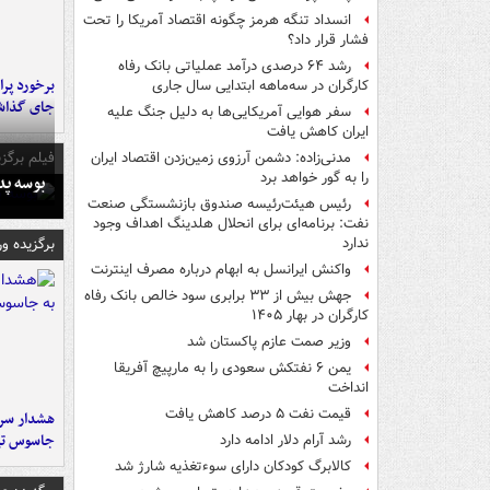
انسداد تنگه هرمز چگونه اقتصاد آمریکا را تحت
فشار قرار داد؟
رشد ۶۴ درصدی درآمد عملیاتی بانک رفاه
کارگران در سه‌ماهه ابتدایی سال جاری
جای گذا
سفر هوایی آمریکایی‌ها به دلیل جنگ علیه
ایران کاهش یافت
فیلم برگزی
مدنی‌زاده: دشمن آرزوی زمین‌زدن اقتصاد ایران
را به گور خواهد برد
بوسه‌ پ
رئیس هیئت‌رئیسه صندوق بازنشستگی صنعت
نفت: برنامه‌ای برای انحلال هلدینگ اهداف وجود
برگزیده و
ندارد
واکنش ایرانسل به ابهام درباره مصرف اینترنت
جهش بیش از ۳۳ برابری سود خالص بانک رفاه
کارگران در بهار ۱۴۰۵
وزیر صمت عازم پاکستان شد
یمن ۶ نفتکش سعودی را به مارپیچ آفریقا
انداخت
قیمت نفت ۵ درصد کاهش یافت
هشدار سرم
جاسوس تی
رشد آرام دلار ادامه دارد
کالابرگ کودکان دارای سوءتغذیه شارژ شد