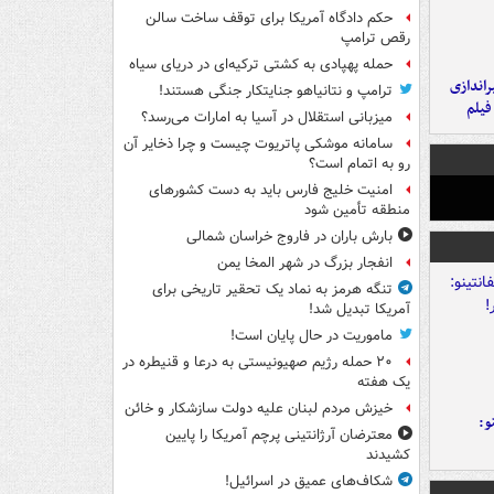
حکم دادگاه آمریکا برای توقف ساخت سالن
رقص ترامپ
حمله پهپادی به کشتی ترکیه‌ای در دریای سیاه
یراندازی
ترامپ و نتانیاهو جنایتکار جنگی هستند!
فیلم
میزبانی استقلال در آسیا به امارات می‌رسد؟
سامانه موشکی پاتریوت چیست و چرا ذخایر آن
رو به اتمام است؟
امنیت خلیج فارس باید به دست کشورهای
منطقه تأمین شود
بارش باران در فاروج خراسان شمالی
انفجار بزرگ در شهر المخا یمن
تنگه هرمز به نماد یک تحقیر تاریخی برای
آمریکا تبدیل شد!
ماموریت در حال پایان است!
۲۰ حمله رژیم صهیونیستی به درعا و قنیطره در
یک هفته
خیزش مردم لبنان علیه دولت سازشکار و خائن
و:
معترضان آرژانتینی پرچم آمریکا را پایین
کشیدند
شکاف‌های عمیق در اسرائیل!