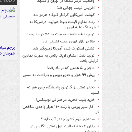
برگزیده 
وضعیت قرمز سدها در تهران و مشهد
افزایش قیمت جهانی طلا
گوشت آمریکایی گرفتار گلوگاه هرمز شد
رشد مداوم قیمت بلیط هواپیما درآمریکا به
دلیل جنگ علیه ایران
تورم نقطه‌به‌نقطه خدمات به ۵۸ درصد رسید
طلا در بازار تهران عقب نشینی کرد
پرچم سیاه
کشتی اسکورت شده آمریکا زمین‌گیر شد
همچنان در
تولید نفت اعضای اوپک پلاس به صورت نمادین
افزایش یافت
ماجرای ۵ همتی که بر باد رفت!
پَرش ۹۹ هزار واحدی بورس و بازگشت به مسیر
سبز
ذخایر نفتی بزرگ‌ترین پالایشگاه چین هم ته
کشید
خرید بلیت تحریم در صرافی نوبیتکس!
آغاز سبز بورس با رشد ۱۱۰ هزار واحدی شاخص
کل
سدهای مهم کشور چقدر آب دارند؟
پایان ۶ دهه فعالیت غول نفتی انگلیس در
دریای شمال