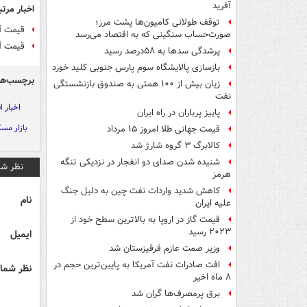
آفرید
اخبار مرتب
توقف طولانی کامیون‌ها پشت مرز؛
قیمت آ
صورت‌حساب سنگینی که به اقتصاد می‌رسد
قیمت آپارتما
پرشدگی سدها به ۵۸درصد رسید
بازسازی پالایشگاه سوم پارس جنوبی کلید خورد
برچسب‌ها
زیان بیش از ۱۰۰ همتی به صندوق‌ بازنشستگی
نفت
اخبار 
پاییز پرباران در راه ایران
بازار مس
قیمت جهانی طلا امروز ۱۵ مرداد
کالابرگ ۳ گروه شارژ شد
شنیده شدن صدای دو انفجار در نزدیکی تنگه
نظر شم
هرمز
کاهش شدید واردات نفت چین به دلیل جنگ
نام
علیه ایران
قیمت گاز در اروپا به بالاترین سطح خود از
۲۰۲۳ رسید
ایمیل
وزیر صمت عازم قرقیزستان شد
افت صادرات نفت آمریکا به پایین‌ترین حجم در
نظر شما 
۸ ماه اخیر
برق پرمصرف‌ها گران شد