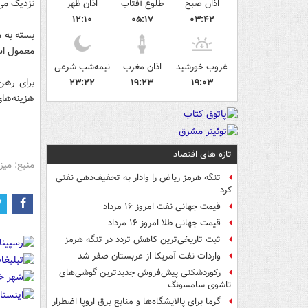
نزدیک می‎ شود
اذان صبح
طلوع آفتاب
اذان ظهر
۱۲:۱۰
۰۵:۱۷
۰۳:۴۲
بسته به 
معمول است
غروب خورشید
اذان مغرب
نیمه‌شب شرعی
برای رهن 
۲۳:۲۲
۱۹:۲۳
۱۹:۰۳
هزینه‌های
تازه های اقتصاد
منبع: میز
تنگه هرمز ریاض را وادار به تخفیف‌دهی نفتی
کرد
قیمت جهانی نفت امروز ۱۶ مرداد
قیمت جهانی طلا امروز ۱۶ مرداد
ثبت تاریخی‌ترین کاهش تردد در تنگه هرمز
واردات نفت آمریکا از عربستان صفر شد
رکوردشکنی پیش‌فروش جدیدترین گوشی‌های
تاشوی سامسونگ
گرما برای پالایشگاه‌ها و منابع برق اروپا اضطرار