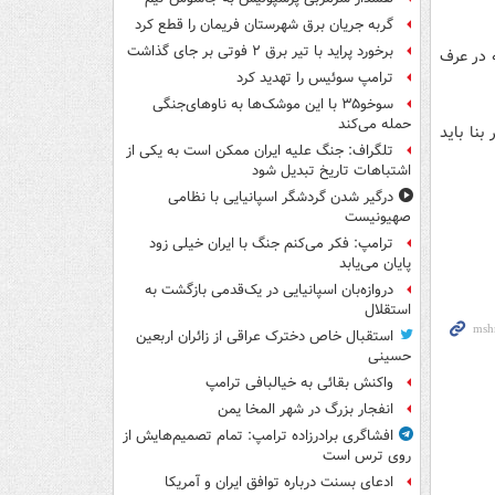
گربه جریان برق شهرستان فریمان را قطع کرد
برخورد پراید با تیر برق ۲ فوتی بر جای گذاشت
 در عرف
ترامپ سوئیس را تهدید کرد
سوخو۳۵ با این موشک‌ها به ناوهای‌جنگی
حمله می‌کند
بنا باید
تلگراف: جنگ علیه ایران ممکن است به یکی از
اشتباهات تاریخ تبدیل شود
درگیر شدن گردشگر اسپانیایی با نظامی
صهیونیست
ترامپ: فکر می‌کنم جنگ با ایران خیلی زود
پایان می‌یابد
دروازه‌بان اسپانیایی در یک‌قدمی بازگشت به
استقلال
استقبال خاص دخترک عراقی از زائران اربعین
حسینی
واکنش بقائی به خیالبافی ترامپ
انفجار بزرگ در شهر المخا یمن
افشاگری برادرزاده ترامپ: تمام تصمیم‌هایش از
روی ترس است
ادعای بسنت درباره توافق ایران و آمریکا