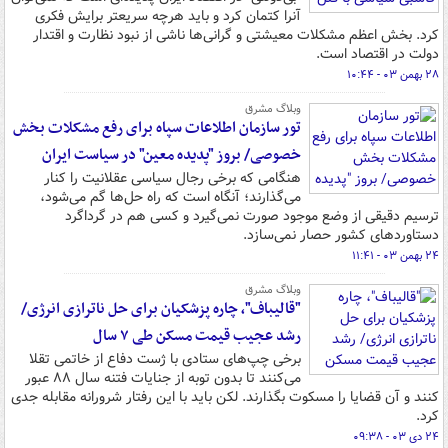
آنرا کتمان کرد و باید هرچه سریعتر برایش فکری
کرد. بخش اعظم مشکلات معیشتی و گرانی‌ها ناشی از نبود نظارت و اقتدار
دولت در اقتصاد است.
۲۸ بهمن ۰۳ - ۱۰:۴۴
وبلاگ مشرق
تور سازمان اطلاعات سپاه برای رفع مشکلات بخش
خصوصی/ بروز "پدیده معین" در سیاست ایران
هنگامی که برخی رجال سیاسی عقلانیت را کنار
می‌گذارند؛ آنگاه است که راه حل‌ها گم می‌شود،
ترسیم دقیقی از وضع موجود صورت نمی‌گیرد و کسی هم در گرداگرد
دستاوردهای کشور حصار نمی‌سازد.
۲۴ بهمن ۰۳ - ۱۱:۴۱
وبلاگ مشرق
"قالیباف"، چاره پزشکیان برای حل ناترازی انرژی/
رشد عجیب قیمت مسکن طی ۷ سال
برخی چپ‌های ستادی با ژست دفاع از خاتمی تقلا
می‌کنند تا بدون توبه از جنایات فتنه سال ۸۸ عبور
کنند و آن قضایا را مسکوت بگذارند. لکن باید با این رفتار شرورانه مقابله جدی
کرد.
۲۴ دی ۰۳ - ۰۹:۳۸