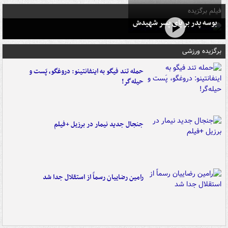
فیلم برگزیده
بوسه‌ پدر بر پای پسر شهیدش
برگزیده ورزشی
حمله تند فیگو به اینفانتینو: دروغگو، پَست‌ و
حیله‌گر!
جنجال جدید نیمار در برزیل +فیلم
رامین رضاییان رسماً از استقلال جدا شد