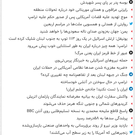
بوسه‌ پدر بر پای پسر شهیدش
رایزنی عراقچی و همتای موریتانی خود درباره تحولات منطقه
موج تهدید علیه قضات آمریکایی پس از صدور حکم علیه ترامپ
روایتی از همدلی و همسویی ملت‌ها در مراسم اربعین
یمن: جهان به‌زودی صدای ناله سعودی‌ها را خواهد شنید
یونیفل: ارتش اسرائیل در یک روز ۱۱۳ توپ به جنوب لبنان شلیک کرده است
ترامپ: همه چیز درباره ایران به طور استثنایی خوب پیش می‌رود
عبور از خط قرمز ایران یعنی مرگ!
حمله نیروهای اسرائیلی به خبرنگار پرس‌تی‌وی
«ضربه مغزی» شدن صدها نظامی آمریکایی در حملات ایران
جنگ در جبهه لبنان بعد از تفاهم‌نامه چه تغییری کرده؟
ترامپ در حال سوختن در آتشی خودساخته
ایران را تست نکنید! جاده‌ی خشم ایران!
واکنش سفارت ایران به بیانیه مغرضانه نمایندگان پارلمان اتریش
کریدورهای شمالی و جنوبی تنگه هرمز حذف می‌شوند
پاسخ قاطع ملیحه محمدی به نسخه تسلیم‌طلبی روی آنتن BBC
پرشدگی سدها به ۵۸درصد رسید
بازدید وزیر نیرو از روند برق‌رسانی به واحدهای صنعتی بازسازی‌شده
زنجیرهایی که آمریکا را به زیر سطح آب می‌کشند!