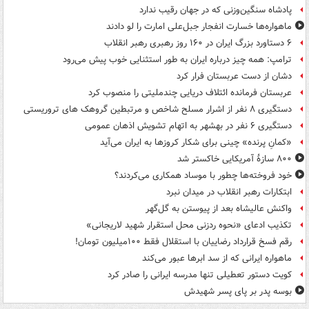
پادشاه سنگین‌وزنی که در جهان رقیب ندارد
ماهواره‌ها خسارت انفجار جبل‌علی امارت را لو دادند
۶ دستاورد بزرگ ایران در ۱۶۰ روز رهبری رهبر انقلاب
ترامپ: همه چیز درباره ایران به طور استثنایی خوب پیش می‌رود
دشان از دست عربستان فرار کرد
عربستان فرمانده ائتلاف دریایی چندملیتی را منصوب کرد
دستگیری ۸ نفر از اشرار مسلح شاخص و مرتبطین گروهک های تروریستی
دستگیری ۶ نفر در بهشهر به اتهام تشویش اذهان عمومی
«کمانِ پرنده» چینی برای شکار کروزها به ایران می‌آید
۸۰۰ سازۀ آمریکایی خاکستر شد
خود فروخته‌ها چطور با موساد همکاری می‌کردند؟
ابتکارات رهبر انقلاب در میدان نبرد
واکنش عالیشاه بعد از پیوستن به گل‌گهر
تکذیب ادعای «نحوه ردزنی محل استقرار شهید لاریجانی»
رقم فسخ قرارداد رضاییان با استقلال فقط ۱۰۰میلیون تومان!
ماهواره ایرانی که از سد ابرها عبور می‌کند
کویت دستور تعطیلی تنها مدرسه ایرانی را صادر کرد
بوسه‌ پدر بر پای پسر شهیدش