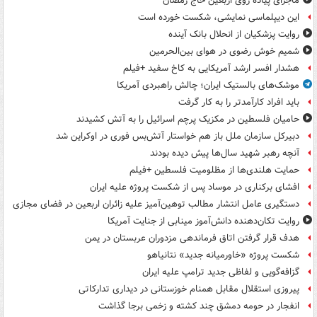
ماجرای پیاده روی اربعین حاج رمضان
این دیپلماسی نمایشی، شکست خورده است
روایت پزشکیان از انحلال بانک آینده
شمیم خوش رضوی در هوای بین‌الحرمین
هشدار افسر ارشد آمریکایی به کاخ سفید +فیلم
موشک‌های بالستیک ایران؛ چالش راهبردی آمریکا
باید افراد کارآمدتر را به کار گرفت
حامیان فلسطین در مکزیک پرچم اسرائیل را به آتش کشیدند
دبیرکل سازمان ملل باز هم خواستار آتش‌بس فوری در اوکراین شد
آنچه رهبر شهید سال‌ها پیش دیده بودند
حمایت هلندی‌ها از مظلومیت فلسطین +فیلم
افشای برکناری در موساد پس از شکست پروژه علیه ایران
دستگیری عامل انتشار مطالب توهین‌آمیز علیه زائران اربعین در فضای مجازی
روایت تکان‌دهنده دانش‌آموز مینابی از جنایت آمریکا
هدف قرار گرفتن اتاق‌ فرماندهی مزدوران عربستان در یمن
شکست پروژه «خاورمیانه جدید» نتانیاهو
گزافه‌گویی و لفاظی جدید ترامپ علیه ایران
پیروزی استقلال مقابل همنام خوزستانی در دیداری تدارکاتی
انفجار در حومه دمشق چند کشته و زخمی برجا گذاشت