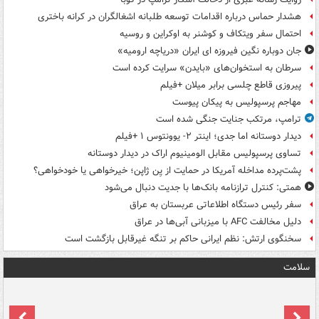
هشدار حماس درباره اقدامات توسعه طلبانه اشغالگران در کرانه باختری
احتمال سفر ویتکاف و کوشنر به اوکراین و روسیه
جان دوباره نگین فیروزه ای ایران «دریاچه ارومیه»
سرطان به استخوان‌های «بایدن» سرایت کرده است
پیروزی قاطع چلسی برابر میلان +فیلم
مهاجم پرسپولیس به پیکان پیوست
ترامپ، مرتکب جنایت جنگی شده است
دیدار دوستانه اما جدی؛ اینتر ۲- یوونتوس ۱ +فیلم
تساوی پرسپولیس مقابل الومینیوم اراک در دیدار دوستانه
پشت‌پرده مداخله آمریکا در حمایت از یِن ژاپن؛ خیرخواهی یا خودخواهی؟
همتی: کنترل ترازنامه بانک‌ها با جدیت دنبال می‌شود
سفر رئیس دستگاه اطلاعاتی عربستان به عراق
دلیل مخالفت AFC با میزبانی آبی‌ها در عراق
سخنگوی ارتش: نظم ایرانی حاکم بر تنگه غیرقابل بازگشت است
سلامت