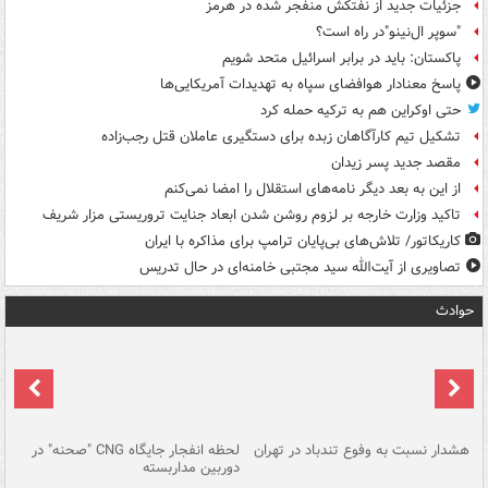
جزئیات جدید از نفتکش منفجر شده در هرمز
"سوپر ال‌نینو"در راه است؟
پاکستان: باید در برابر اسرائیل متحد شویم
پاسخ معنادار هوافضای سپاه به تهدیدات آمریکایی‌ها
حتی اوکراین هم به ترکیه حمله کرد
تشکیل تیم کارآگاهان زبده برای دستگیری عاملان قتل رجب‌زاده
مقصد جدید پسر زیدان
از این به بعد دیگر نامه‌های استقلال را امضا نمی‌کنم
تاکید وزارت خارجه بر لزوم روشن شدن ابعاد جنایت تروریستی مزار شریف
کاریکاتور/ تلاش‌های بی‌پایان ترامپ برای مذاکره با ایران
تصاویری از آیت‌الله سید مجتبی خامنه‌ای در حال تدریس
حوادث
ای
هشدار نسبت به وفوع تندباد در تهران
لحظه انفجار جایگاه CNG "صحنه" در
دس
دوربین مداربسته
ات