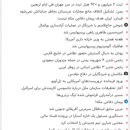
ثبت ۲ میلیون و ۹۲۰ هزار تردد در مرز مهران طی ایام اربعین
یمن: تشکیل ائتلاف مانع مجازات عربستان بخاطر جنایاتش نمی‌شود
فیدان: ایران هدف پیمان دفاعی مکه نیست
شوخی حاج‌قاسم با خبرنگار در عملیات آزادسازی بوکمال
امیرحسین طاهری راهی پرسپولیس شد
طعنه همتی به وزیر خزانه داری آمریکا
هافبک آلومینیوم پرسپولیسی شد
یونان به دنبال گسترش حضور نظامی در خلیج فارس
زخمی شدن ۴ شهروند یمنی در حمله مزدوران سعودی
زخمی شدن ۳ نظامی لبنانی در زوطر غربی
عکاسان و خبرنگاران در دفاع مقدس
ورود فرمانده تروریست‌های آمریکایی به تل‌آویو
آغاز تحقیقات سازمان ملل درباره جاسوسی کارمندش برای اسرائیل
مسیر درآمدزایی فراموش شده لیگ برتری‌ها
پیمان دفاعی مکه!
مربی سابق استقلال سرمربی آفریقای جنوبی شد
دستگیری مسئول یک اداره آستارا در پرونده فساد مالی
مجتبی جباری تیم جدیدش را انتخاب کرد
روایت رسانه عبری از دخالت آشکار ترامپ در کوبا