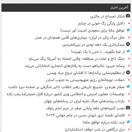
آخرین اخبار
شکار تمساح در مالزی
دلایل پارگی رگ خونی در چشم
توافق مکه برای سعودی امنیت آور نیست!
علل مرگ زنان در ایران؛ بیماری‌های قلبی همچنان در صدر
میدان‌داری یک دهه نودی در بین‌الحرمین
از غزه بگویید...! حتی با یک توییت!
جنگ تاج و تخت در منطقه؛ وقتی اعتماد به آمریکا رنگ می‌بازد
رسانه عبری: نتانیاهو دست به رفتارهای انتحاری انتخاباتی می‌زند
از مظلوم‌نمایی براندازها تا افشای دروغ مراد ویسی
حملات توپخانه‌ای رژیم صهیونیستی به جنوب لبنان
صفار هرندی: تشییع تاریخی رهبر انقلاب تاثیر شگرفی بر صحنه نبرد داشت
توضیحات معاون امنیتی و انتظامی وزیر کشور درباره قتل حمیدرضا رجب زاده
بازتاب پیامدهای جنگ علیه ایران در رسانه‌های جهان
نصب کتیبه‌های دهه پایانی صفر در حرم امام رئوف
افشای نقشه ترور لیونل مسی در جام جهانی ۲۰۲۶
چند نکته درباره توافق مکه!
دبل درگاهی در شب توقف استانداردلیژ