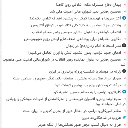
پیمان دفاع مشترک مکه؛ ائتلافی روی کاغذ!
محسن رضایی دبیر شورای عالی امنیت ملی شد
آتش‌بس‌ها و تهدیدها کمکی به پیشبرد اهداف ترامپ نکردند!
واکنش جهاد اسلامی به کارشکنی نتانیاهو در توافق آتش‌بس
انتصاب ذوالقدر به عنوان مشاور سیاسی رهبر معظم انقلاب
تکاپوی نتانیاهو برای پوشاندن ضعف‌های ارتش رژیم صهیونیستی
نماز استغاثه امام زمان(عج) در زنجان
ادعای جدید ترامپ: بدون تشدید تنش با ایران تعامل می‌کنیم!
محسن رضایی به عنوان نماینده رهبر انقلاب در شورای‌عالی امنیت ملی منصوب
شد
زلزله در موساد با شکست پروژه براندازی در ایران
سردار ابن‌الرضا: رسانه بخشی از سامانه بازدارندگی جمهوری اسلامی است
بازگشت رضائیان برای پرسپولیس تبعات دارد
کلینتون، ترامپ را به صدام حسین تشبیه کرد
منبع ارشد یمنی: افسران عربستانی و تحرکاتشان از ضربات موشکی و پهپادی
در امان نخواهند بود
مقام آمریکایی: ترامپ در انتظار عبور از بحران کنونی با ایران است
غروب در شاهگلی‌ده تبریز
عراق به دنبال کسب مجوز عبور نفتکش‌ها از تنگه هرمز