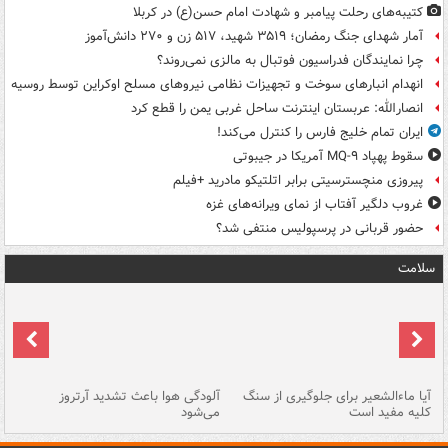
کتیبه‌های رحلت پیامبر و شهادت امام حسن(ع) در کربلا
آمار شهدای جنگ رمضان؛ ۳۵۱۹ شهید، ۵۱۷ زن و ۲۷۰ دانش‌آموز
چرا نمایندگان فدراسیون فوتبال به مالزی نمی‌روند؟
انهدام انبارهای سوخت و تجهیزات نظامی نیروهای مسلح اوکراین توسط روسیه
انصارالله: عربستان اینترنت ساحل غربی یمن را قطع کرد
ایران تمام خلیج فارس را کنترل می‌کند!
سقوط پهپاد MQ-۹ آمریکا در جیبوتی
پیروزی منچسترسیتی برابر اتلتیکو مادرید +فیلم
غروب دلگیر آفتاب از نمای ویرانه‌های غزه
حضور قربانی در پرسپولیس منتفی شد؟
سلامت
آیا ماءالشعیر برای جلوگیری از سنگ
آلودگی هوا باعث تشدید آرتروز
حذ
کلیه مفید است
می‌شود
کل