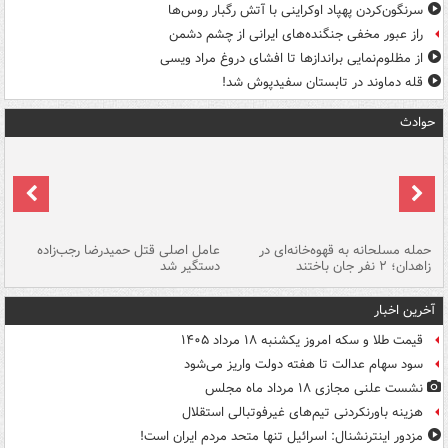
سرنگون‌کردن پهپاد اوکراینی با آتش رگبار روس‌ها
راز عبور مخفی جنگنده‌های ایرانی از چشم دشمن
از مظلوم‌نمایی براندازها تا افشای دروغ مراد ویسی
قله دماوند در تابستان سفیدپوش شد!
حوادث
حمله مسلحانه به قهوه‌خانه‌ای در
عامل اصلی قتل حمیدرضا رجب‌زاده
گر
زاهدان؛ ۲ نفر جان باختند
دستگیر شد
نا
آخرین اخبار
قیمت طلا و سکه امروز یکشنبه ۱۸ مرداد ۱۴۰۵
سود سهام عدالت تا هفته دولت واریز می‌شود
نشست علنی مجازی ۱۸ مرداد ماه مجلس
هزینه باورنکردنی تیم‌های غیرفوتبالی استقلال
مزدور اینترنشنال: اسرائیل تنها متحد مردم ایران است!