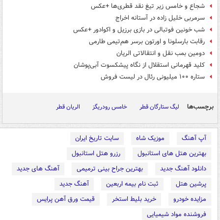
شجاع و خامس زیر تیغ نقد قطری‌ها +عکس
سرمربی خلیل زاده در آستانه اخراج
شب خونین فوتبالی در بازی برزیل و اکوادور +عکس
رقابت بارسلونا و اورتون برسر هم‌تیمی طارمی
دومین بمب نقل و انتقالاتی الریان
کلید قهرمانی استقلال از نگاه پیشکسوت آبی‌پوشان
ستاره ۱۰۰ میلیونی رئال در لیست فروش
برچسب‌ها
لیگ ستارگان قطر
خامس رودریگز
الریان قطر
آپ آهنگ
موزیک شاه
سایت تاریخ ایران
بهترین هتل های استانبول
رزرو هتل استانبول
دانلود آهنگ جدید
بهترین جراح بینی ترمیمی
آهنگ های جدید
پرشین هتل
ثبت نام بیمه اربعین
آهنگ جدید
مزایده خودرو
خرید بلیط استخر
قیمت ورق آهن پرایس
فروشنده مواد شیمیایی