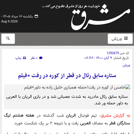
یکشنبه ۱۸ مرداد ۱۴۰۵ -
Aug 9 2026
ورزش
کد خبر
1292675
تاریخ انتشار:
۹ آبان ۱۴۰۰ - ۰۸:۴۸
۰ نظر
چاپ
ورزش
ستاره سابق رئال در قطر از کوره در رفت +فیلم
ستاره سابق رئال مادرید به شدت عصبانی شد و در بازی الریان با العربی
به داور حمله ور شد.
به گزارش مشرق
، تیم فوتبال
الریان
شب گذشته در
هفته هشتم لیگ
ستارگان قطر
به مصاف
العربی
رفت و با نتیجه ۲ بر یک شکست خورد.