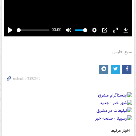
00:00
Play
Mute
Settings
PIP
Enter
Down
fullscreen
منبع: فارس
اخبار مرتبط