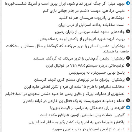
دیوید میلر: اگر جنگ امروز تمام شود، ایران پیروز است و آمریکا شکست‌خورده!
دنیس درگاهی: دوست داشتم در جام جهانی بازی کنم
موشک‌های پاتریوت عربستان هم ته‌ کشید
تست مخفیانه پدافند اسرائیل از ترس ایران
جاده‌های مشهد آماده میزبانی از زائران رضوی
روایت فرزند شهید لاریجانی از واکنش او به ردصلاحیتش
پزشکیان: دشمن کسانی را ترور می‌کنند که گره‌گشا و حلال مسائل و مشکلات
جامعه ما هستند
پزشکیان: دشمن آدم‌هایی را ترور می‌کند که گره‌گشا هستند
توضیحاتی درباره سیستم Van VAR در فوتبال ایران
پاسخ نهایی حسین‌نژاد به پرسپولیس
پزشکیان: برادران ما در نیروهای مسلح کاری کردند کارستان
مخالفت نتانیاهو با طرح ۱۵ ماده ای غزه و تکرار لفاظی علیه ایران
تصاویری از عملیات بزرگ و دقیق یمنی ها علیه دشمن سعودی در المخا+فیلم
حمله وحشیانه صهیونیست به یک فعال زن خارجی در کرانه باختری
گلایه‌های رای دهندگان به ترامپ از قیمت بنزین!
گاردین: حملات یمن نخستین آزمون «توافق مکه» است
واکنش علیرضا دبیر به اخراج یک کشتی‌گیر به خاطر اضافه وزن
عملیات تهاجمی اسرائیل در جنوب غربی سوریه