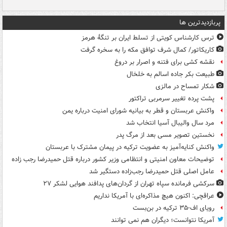
پربازدیدترین ها
ترس کارشناس کویتی از تسلط ایران بر تنگۀ هرمز
کاریکاتور/ کمال شرف توافق مکه را به سخره گرفت
نقشه کشی برای فتنه و اصرار بر دروغ
طبیعت بکر جاده اسالم به خلخال
شکار تمساح در مالزی
پشت پرده تغییر سرمربی تراکتور
واکنش عربستان و قطر به بیانیه شورای امنیت درباره یمن
مرد سال والیبال آسیا انتخاب شد
نخستین تصویر مسی بعد از مرگ پدر
واکنش کنایه‌آمیز به عضویت ترکیه در پیمان مشترک با عربستان
توضیحات معاون امنیتی و انتظامی وزیر کشور درباره قتل حمیدرضا رجب زاده
عامل اصلی قتل حمیدرضا رجب‌زاده دستگیر شد
سرکشی فرمانده سپاه تهران از گردان‌های پدافند هوایی لشکر ۲۷
عراقچی: اکنون هیچ مذاکره‌ای با آمریکا نداریم
رویای اف-۳۵ ترکیه در بن‌بست
آمریکا نتوانست؛ دیگران هم نمی توانند