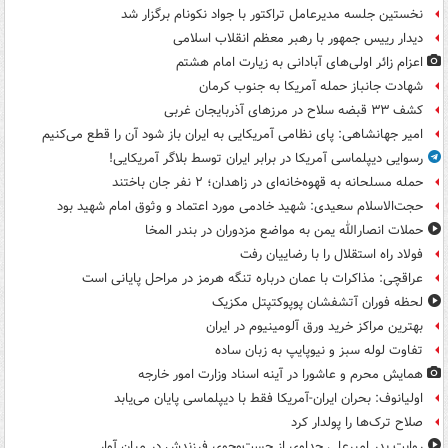
نخستین جلسه مدیرعامل تراکتور با جواد نکونام برگزار شد
دیدار رییس جمهور با رهبر معظم انقلاب اسلامی
اعزام زائر اولی‌های آبادانی به زیارت امام هشتم
شهادت جانباز حمله آمریکا به جنوب کرمان
کشف ۳۳ قبضه سلاح در مرزهای آذربایجان غربی
امیر جهانشاهی: پای نظامی آمریکایی به ایران باز شود آن را قطع می‌کنیم
رسوایی دیپلماسی آمریکا در برابر ایران توسط بلاگر آمریکایی!
حمله مسلحانه به قهوه‌خانه‌ای در زاهدان؛ ۲ نفر جان باختند
حجت‌الاسلام سعیدی: شهید خادمی مورد اعتماد و وثوق امام شهید بود
حملات انصارالله یمن به مواضع مزدوران در بندر المخا
فولاد راه استقلال را با رضاییان رفت
عراقچی: مذاکرات با عمان درباره تنگه هرمز در مراحل پایانی است
لحظه فوران آتشفشان پوپوکتپتل مکزیک
بهترین مراکز خرید ورق آلومینیوم در ایران
تفاوت لوله سبز و نیوپایپ به زبان ساده
همایش محرم و عاشورا در آینه اسناد وزارت امور خارجه
اولیانوف: بحران ایران-آمریکا فقط با دیپلماسی پایان می‌یابد
صلاح ترک‌ها را پولدار کرد
روایت پدر امیرعلی جداوی از جست‌وجوی فرزندش در میان آوار