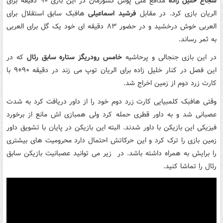
شجاع خلیل زاده
مدافع ملی پوش کشورمان در این بازی ۹۰ دقیقه برای
الریان بازی کرد. در مقابل
فرشید اسماعیلی
هافبک سابق استقلال برای
العربی خوش درخشید و در حضور ۸۳ دقیقه ای خود یک گل برای العربی
به ثمر رساند.
در این بازی جنجالی و پرحاشیه
خامس رودریگز ستاره سابق رئال
که در
این فصل در کنار خلیل زاده برای الریان توپ می زند در دقیقه ۹۰+۹ با
کارت زرد دوم از زمین اخراج شد.
وقتی هافبک کلمبیایی کارت زرد دوم خود را از داور دریافت کرد به شدت
عصبانی شد و به داور قطری حمله کرد ولی همبازی اش مانع از برخورد
فیزیکی این بازیکن با داور شدند. البته این بازیکن در پایان با تشویق داور
زمین بازی را ترک کرد و این حرکاتش احتمال دارد محرومیت های بیشتری
را برایش به همراه داشته باشد. در زیر می توانید عصبانیت بازیکن سابق
رئال را تماشا کنید.